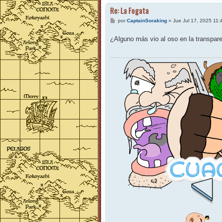
Re: La Fogata
M
por
CaptainSoraking
»
Jue Jul 17, 2025 11
e
n
¿Alguno más vio al oso en la transpar
s
a
j
e