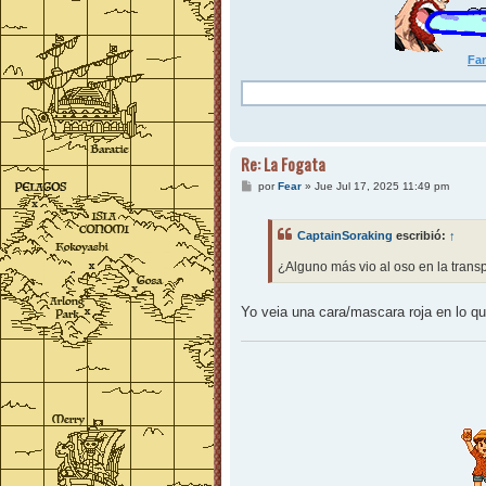
Fan
Re: La Fogata
M
por
Fear
»
Jue Jul 17, 2025 11:49 pm
e
n
s
CaptainSoraking
escribió:
↑
a
j
e
¿Alguno más vio al oso en la trans
Yo veia una cara/mascara roja en lo qu