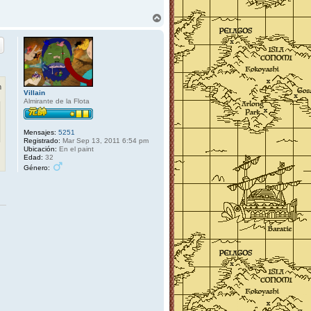
A
r
r
i
b
a
m
Villain
Almirante de la Flota
Mensajes:
5251
Registrado:
Mar Sep 13, 2011 6:54 pm
Ubicación:
En el paint
Edad:
32
Género: