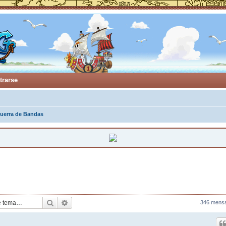
trarse
uerra de Bandas
Buscar
Búsqueda avanzada
346 mens