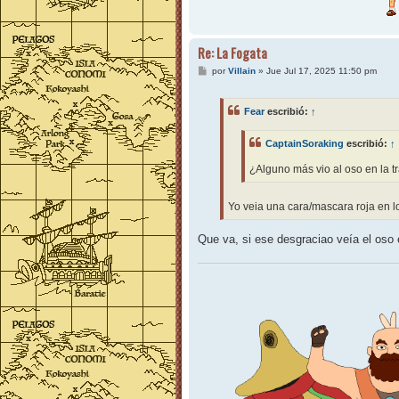
Re: La Fogata
M
por
Villain
»
Jue Jul 17, 2025 11:50 pm
e
n
s
Fear
escribió:
↑
a
j
e
CaptainSoraking
escribió:
↑
¿Alguno más vio al oso en la t
Yo veia una cara/mascara roja en lo
Que va, si ese desgraciao veía el oso e