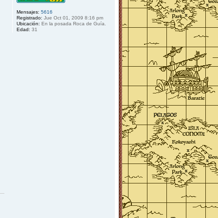
Mensajes:
5616
Registrado:
Jue Oct 01, 2009 8:16 pm
Ubicación:
En la posada Roca de Guía.
Edad:
31