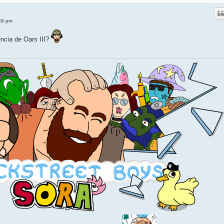
:48 pm
encia de Oars III?