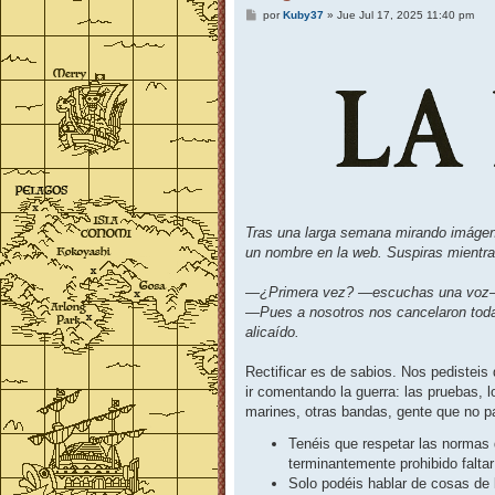
M
por
Kuby37
»
Jue Jul 17, 2025 11:40 pm
e
n
s
a
j
e
Tras una larga semana mirando imágene
un nombre en la web. Suspiras mientra
—¿Primera vez? —escuchas una voz—.
—Pues a nosotros nos cancelaron todas
alicaído.
Rectificar es de sabios. Nos pediste
ir comentando la guerra: las pruebas, l
marines, otras bandas, gente que no par
Tenéis que respetar las normas 
terminantemente prohibido faltar 
Solo podéis hablar de cosas de 