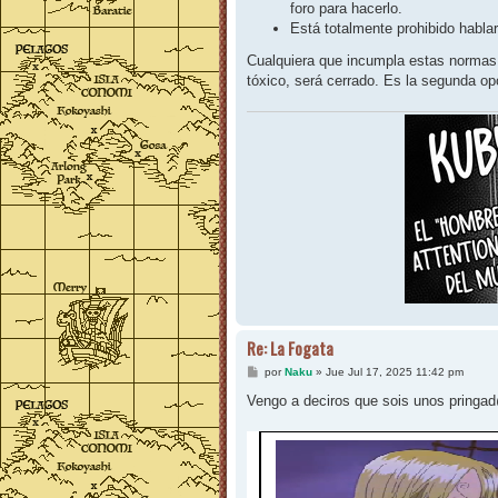
foro para hacerlo.
Está totalmente prohibido habl
Cualquiera que incumpla estas normas 
tóxico, será cerrado. Es la segunda o
Re: La Fogata
M
por
Naku
»
Jue Jul 17, 2025 11:42 pm
e
n
Vengo a deciros que sois unos pringa
s
a
j
e