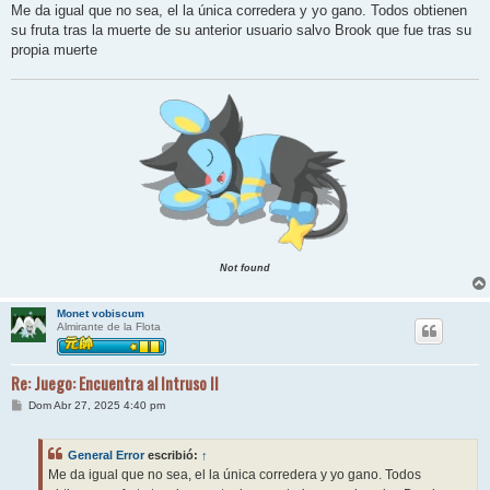
n
Me da igual que no sea, el la única corredera y yo gano. Todos obtienen
s
su fruta tras la muerte de su anterior usuario salvo Brook que fue tras su
a
j
propia muerte
e
Not found
Monet vobiscum
Almirante de la Flota
Re: Juego: Encuentra al Intruso II
M
Dom Abr 27, 2025 4:40 pm
e
n
s
General Error
escribió:
↑
a
j
Me da igual que no sea, el la única corredera y yo gano. Todos
e