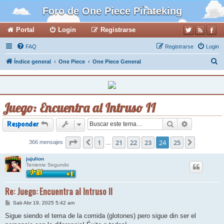
Foro de One Piece Pirateking
Portal
Login
Registrarse
FAQ
Registrarse
Login
B
Índice general
One Piece
One Piece General
u
s
c
Juego: Encuentra al Intruso II
a
r
Buscar
Búsqueda a
Responder
Página
1
24
de
21
25
22
23
24
25
366 mensajes
Anterior
Siguiente
…
jujulion
Teniente Segundo
Re: Juego: Encuentra al Intruso II
M
Sab Abr 19, 2025 5:42 am
e
n
Sigue siendo el tema de la comida (glotones) pero sigue din ser el
s