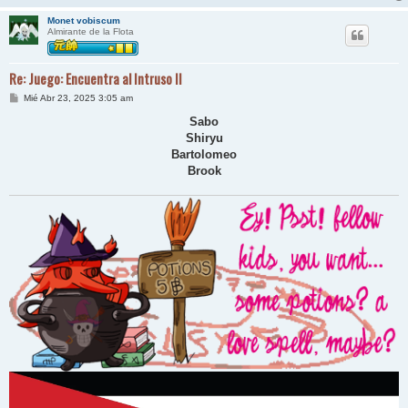
Monet vobiscum
Almirante de la Flota
Re: Juego: Encuentra al Intruso II
M
Mié Abr 23, 2025 3:05 am
e
n
Sabo
s
Shiryu
a
j
Bartolomeo
e
Brook