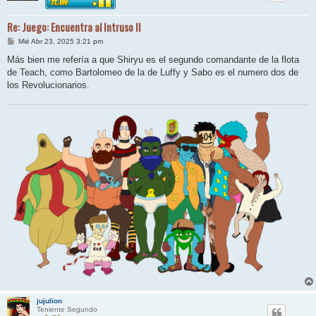
Re: Juego: Encuentra al Intruso II
M
Mié Abr 23, 2025 3:21 pm
e
n
Más bien me refería a que Shiryu es el segundo comandante de la flota
s
de Teach, como Bartolomeo de la de Luffy y Sabo es el numero dos de
a
j
los Revolucionarios.
e
jujulion
Teniente Segundo