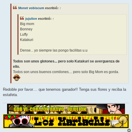
n
s
Monet vobiscum
escribió:
↑
a
j
e
jujulion
escribió:
↑
Big mom
Bonney
Luffy
Katakuri
Dense... yo siempre las pongo facilitas u.u
Todos son unos glotones... pero solo Katakuri se averguenza de
ello.
Todos son unos buenos comilones.... pero solo Big Mom es gorda.
Redoble por favor.... que tenemos ganador!! Tenga sus flores y reciba la
estafeta.