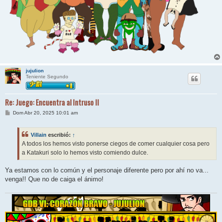
jujulion
Teniente Segundo
Re: Juego: Encuentra al Intruso II
M
Dom Abr 20, 2025 10:01 am
e
n
s
Villain
escribió:
↑
a
j
A todos los hemos visto ponerse ciegos de comer cualquier cosa pero
e
a Katakuri solo lo hemos visto comiendo dulce.
Ya estamos con lo común y el personaje diferente pero por ahí no va...
venga!! Que no de caiga el ánimo!