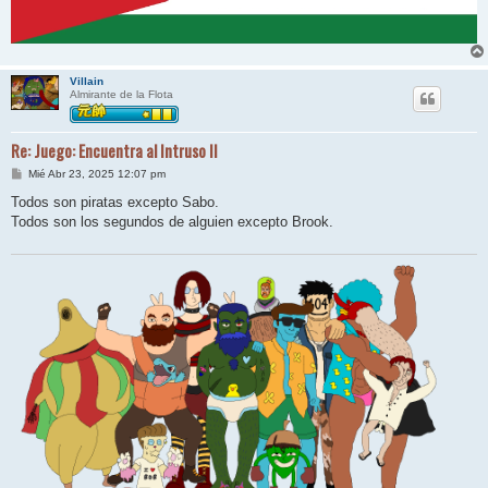
Villain
Almirante de la Flota
Re: Juego: Encuentra al Intruso II
M
Mié Abr 23, 2025 12:07 pm
e
n
Todos son piratas excepto Sabo.
s
Todos son los segundos de alguien excepto Brook.
a
j
e