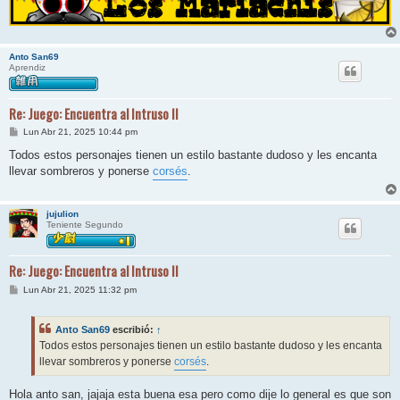
Anto San69
Aprendiz
Re: Juego: Encuentra al Intruso II
M
Lun Abr 21, 2025 10:44 pm
e
n
Todos estos personajes tienen un estilo bastante dudoso y les encanta
s
llevar sombreros y ponerse
corsés
.
a
j
e
jujulion
Teniente Segundo
Re: Juego: Encuentra al Intruso II
M
Lun Abr 21, 2025 11:32 pm
e
n
s
Anto San69
escribió:
↑
a
j
Todos estos personajes tienen un estilo bastante dudoso y les encanta
e
llevar sombreros y ponerse
corsés
.
Hola anto san, jajaja esta buena esa pero como dije lo general es que son