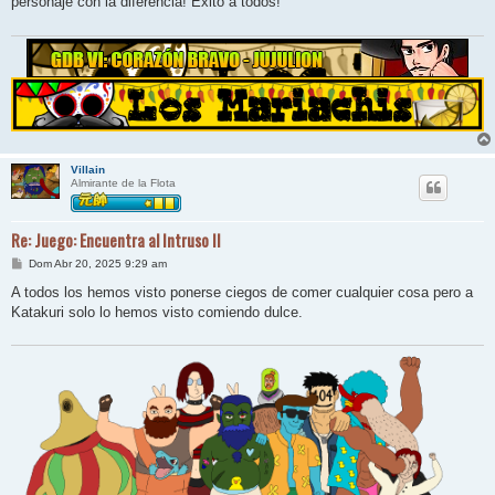
personaje con la diferencia! Éxito a todos!
a
j
e
Villain
Almirante de la Flota
Re: Juego: Encuentra al Intruso II
M
Dom Abr 20, 2025 9:29 am
e
n
A todos los hemos visto ponerse ciegos de comer cualquier cosa pero a
s
Katakuri solo lo hemos visto comiendo dulce.
a
j
e