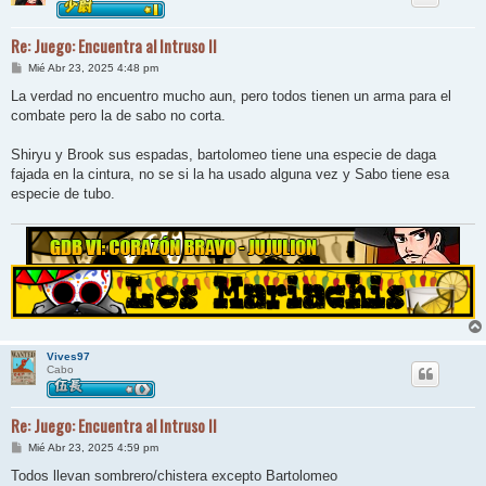
Re: Juego: Encuentra al Intruso II
M
Mié Abr 23, 2025 4:48 pm
e
n
La verdad no encuentro mucho aun, pero todos tienen un arma para el
s
combate pero la de sabo no corta.
a
j
e
Shiryu y Brook sus espadas, bartolomeo tiene una especie de daga
fajada en la cintura, no se si la ha usado alguna vez y Sabo tiene esa
especie de tubo.
Vives97
Cabo
Re: Juego: Encuentra al Intruso II
M
Mié Abr 23, 2025 4:59 pm
e
n
Todos llevan sombrero/chistera excepto Bartolomeo
s