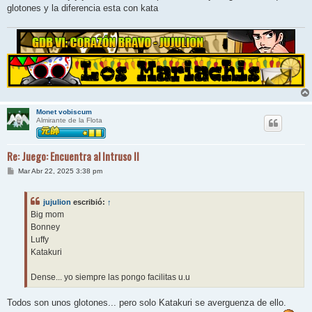
glotones y la diferencia esta con kata
Monet vobiscum
Almirante de la Flota
Re: Juego: Encuentra al Intruso II
M
Mar Abr 22, 2025 3:38 pm
e
n
s
jujulion
escribió:
↑
a
j
Big mom
e
Bonney
Luffy
Katakuri
Dense... yo siempre las pongo facilitas u.u
Todos son unos glotones... pero solo Katakuri se averguenza de ello.