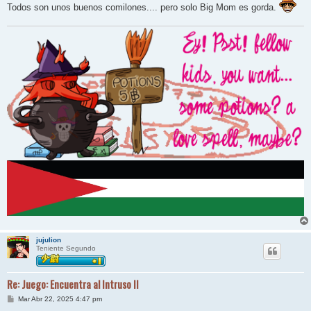
Todos son unos buenos comilones.... pero solo Big Mom es gorda.
jujulion
Teniente Segundo
Re: Juego: Encuentra al Intruso II
M
Mar Abr 22, 2025 4:47 pm
e