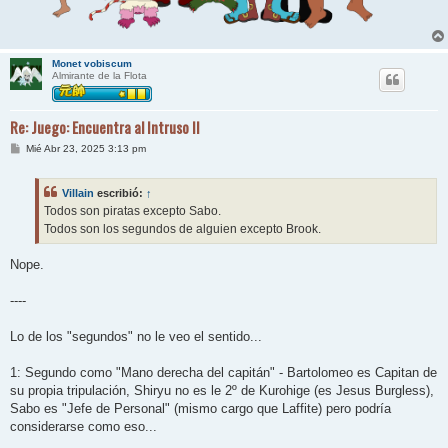
Monet vobiscum
Almirante de la Flota
Re: Juego: Encuentra al Intruso II
M
Mié Abr 23, 2025 3:13 pm
e
n
s
Villain
escribió:
↑
a
j
Todos son piratas excepto Sabo.
e
Todos son los segundos de alguien excepto Brook.
Nope.
----
Lo de los "segundos" no le veo el sentido...
1: Segundo como "Mano derecha del capitán" - Bartolomeo es Capitan de
su propia tripulación, Shiryu no es le 2º de Kurohige (es Jesus Burgless),
Sabo es "Jefe de Personal" (mismo cargo que Laffite) pero podría
considerarse como eso...