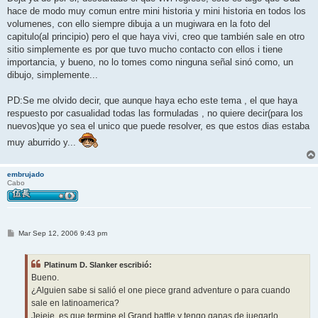
s
hace de modo muy comun entre mini historia y mini historia en todos los
a
j
volumenes, con ello siempre dibuja a un mugiwara en la foto del
e
capitulo(al principio) pero el que haya vivi, creo que también sale en otro
sitio simplemente es por que tuvo mucho contacto con ellos i tiene
importancia, y bueno, no lo tomes como ninguna señal sinó como, un
dibujo, simplemente...
PD:Se me olvido decir, que aunque haya echo este tema , el que haya
respuesto por casualidad todas las formuladas , no quiere decir(para los
nuevos)que yo sea el unico que puede resolver, es que estos dias estaba
muy aburrido y...
embrujado
Cabo
M
Mar Sep 12, 2006 9:43 pm
e
n
s
Platinum D. Slanker escribió:
a
j
Bueno.
e
¿Alguien sabe si salió el one piece grand adventure o para cuando
sale en latinoamerica?
Jejeje, es que termine el Grand battle y tengo ganas de juegarlo.