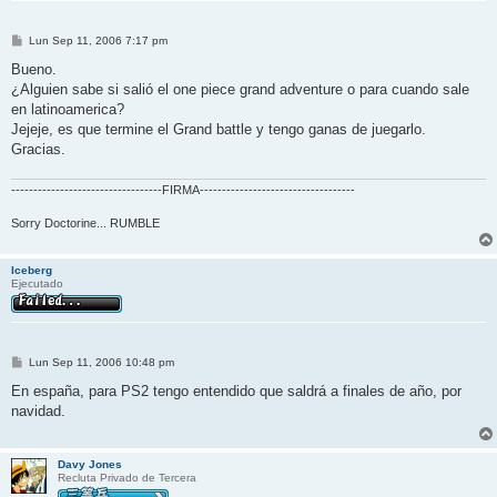
M
Lun Sep 11, 2006 7:17 pm
e
n
Bueno.
s
¿Alguien sabe si salió el one piece grand adventure o para cuando sale
a
j
en latinoamerica?
e
Jejeje, es que termine el Grand battle y tengo ganas de juegarlo.
Gracias.
----------------------------------FIRMA-----------------------------------
Sorry Doctorine... RUMBLE
Iceberg
Ejecutado
M
Lun Sep 11, 2006 10:48 pm
e
n
En españa, para PS2 tengo entendido que saldrá a finales de año, por
s
navidad.
a
j
e
Davy Jones
Recluta Privado de Tercera