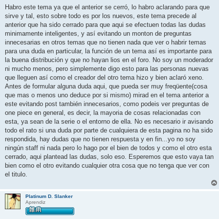
n
Habro este tema ya que el anterior se cerró, lo habro aclarando para que
s
sirve y tal, esto sobre todo es por los nuevos, este tema precede al
a
j
anterior que ha sido cerrado para que aqui se efectuen todas las dudas
e
minimamente inteligentes, y así evitando un monton de preguntas
innecesarias en otros temas que no tienen nada que ver o habrir temas
para una duda en particular, la función de un tema así es importante para
la buena distribución y que no hayan lios en el foro. No soy un moderador
ni mucho menos, pero simplemente digo esto para las personas nuevas
que lleguen así como el creador del otro tema hizo y bien aclaró xeno.
Antes de formular alguna duda aqui, que pueda ser muy freqüente(cosa
que mas o menos uno deduce por si mismo) mirad en el tema anterior a
este evitando post también innecesarios, como podeis ver preguntas de
one piece en general, es decir, la mayoria de cosas relacionadas con
esta, ya sean de la serie o el entorno de ella. No es necesario ir avisando
todo el rato si una duda por parte de cualquiera de esta pagina no ha sido
respondida, hay dudas que no tienen respuesta y en fin...yo no soy
ningún staff ni nada pero lo hago por el bien de todos y como el otro esta
cerrado, aqui plantead las dudas, solo eso. Esperemos que esto vaya tan
bien como el otro evitando cualquier otra cosa que no tenga que ver con
el titulo.
Platinum D. Slanker
Aprendiz