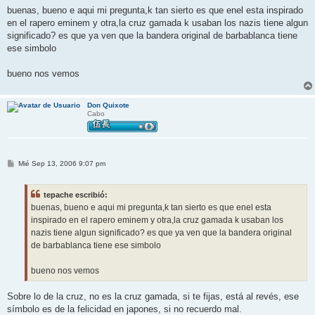
n
buenas, bueno e aqui mi pregunta,k tan sierto es que enel esta inspirado
s
en el rapero eminem y otra,la cruz gamada k usaban los nazis tiene algun
a
j
significado? es que ya ven que la bandera original de barbablanca tiene
e
ese simbolo
bueno nos vemos
Don Quixote
Cabo
M
Mié Sep 13, 2006 9:07 pm
e
n
s
tepache escribió:
a
j
buenas, bueno e aqui mi pregunta,k tan sierto es que enel esta
e
inspirado en el rapero eminem y otra,la cruz gamada k usaban los
nazis tiene algun significado? es que ya ven que la bandera original
de barbablanca tiene ese simbolo
bueno nos vemos
Sobre lo de la cruz, no es la cruz gamada, si te fijas, está al revés, ese
símbolo es de la felicidad en japones, si no recuerdo mal.