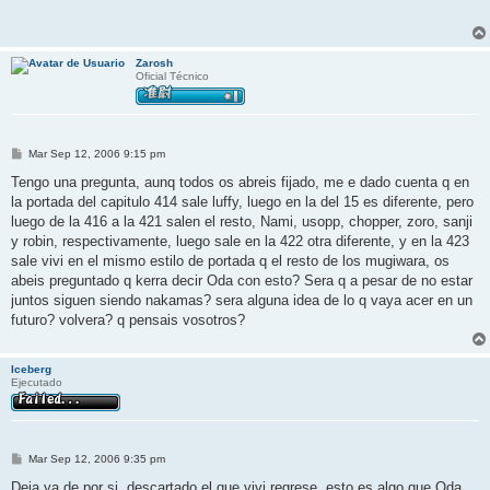
s
a
j
e
Zarosh
Oficial Técnico
M
Mar Sep 12, 2006 9:15 pm
e
n
Tengo una pregunta, aunq todos os abreis fijado, me e dado cuenta q en
s
la portada del capitulo 414 sale luffy, luego en la del 15 es diferente, pero
a
j
luego de la 416 a la 421 salen el resto, Nami, usopp, chopper, zoro, sanji
e
y robin, respectivamente, luego sale en la 422 otra diferente, y en la 423
sale vivi en el mismo estilo de portada q el resto de los mugiwara, os
abeis preguntado q kerra decir Oda con esto? Sera q a pesar de no estar
juntos siguen siendo nakamas? sera alguna idea de lo q vaya acer en un
futuro? volvera? q pensais vosotros?
Iceberg
Ejecutado
M
Mar Sep 12, 2006 9:35 pm
e
n
Deja ya de por si, descartado el que vivi regrese, esto es algo que Oda