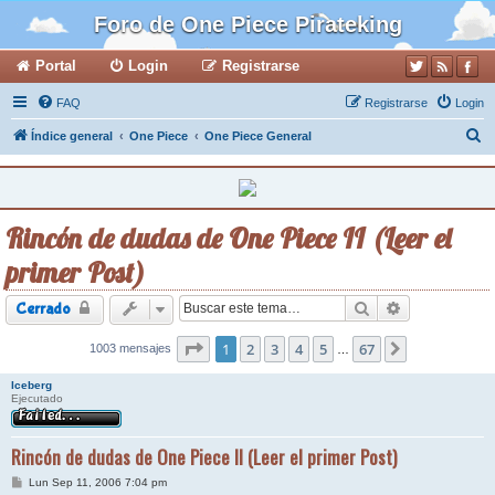
Foro de One Piece Pirateking
Portal
Login
Registrarse
FAQ
Registrarse
Login
B
Índice general
One Piece
One Piece General
u
s
c
Rincón de dudas de One Piece II (Leer el
a
primer Post)
r
Buscar
Búsqueda ava
Cerrado
Página
1
2
1
de
3
67
4
5
67
1003 mensajes
Siguiente
…
Iceberg
Ejecutado
Rincón de dudas de One Piece II (Leer el primer Post)
M
Lun Sep 11, 2006 7:04 pm
e