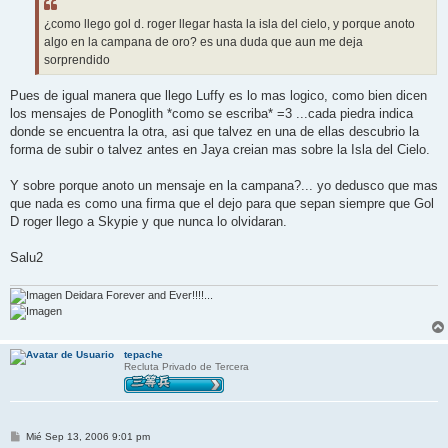
a
j
¿como llego gol d. roger llegar hasta la isla del cielo, y porque anoto
e
algo en la campana de oro? es una duda que aun me deja
sorprendido
Pues de igual manera que llego Luffy es lo mas logico, como bien dicen
los mensajes de Ponoglith *como se escriba* =3 ...cada piedra indica
donde se encuentra la otra, asi que talvez en una de ellas descubrio la
forma de subir o talvez antes en Jaya creian mas sobre la Isla del Cielo.
Y sobre porque anoto un mensaje en la campana?... yo dedusco que mas
que nada es como una firma que el dejo para que sepan siempre que Gol
D roger llego a Skypie y que nunca lo olvidaran.
Salu2
Deidara Forever and Ever!!!!...
tepache
Recluta Privado de Tercera
M
Mié Sep 13, 2006 9:01 pm
e