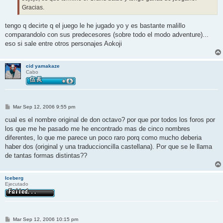
Gracias.
tengo q decirte q el juego le he jugado yo y es bastante malillo
comparandolo con sus predecesores (sobre todo el modo adventure)...
eso si sale entre otros personajes Aokoji
cid yamakaze
Cabo
M
Mar Sep 12, 2006 9:55 pm
e
n
cual es el nombre original de don octavo? por que por todos los foros por
s
los que me he pasado me he encontrado mas de cinco nombres
a
j
diferentes, lo que me parece un poco raro porq como mucho deberia
e
haber dos (original y una traduccioncilla castellana). Por que se le llama
de tantas formas distintas??
Iceberg
Ejecutado
M
Mar Sep 12, 2006 10:15 pm