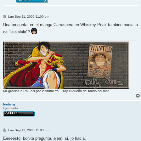
M
Lun Sep 11, 2006 11:00 pm
e
n
Una pregunta, en el manga Carraspera en Whiskey Peak tambien hacia lo
s
de "lalalalala"?
a
j
e
Mil gracias a RaGoN por la firma! Yo... soy el dueño del fondo del mar...
Iceberg
Ejecutado
M
Lun Sep 11, 2006 11:03 pm
e
n
Eeeeesto, bonita pregunta, ejem, si, lo hacia.