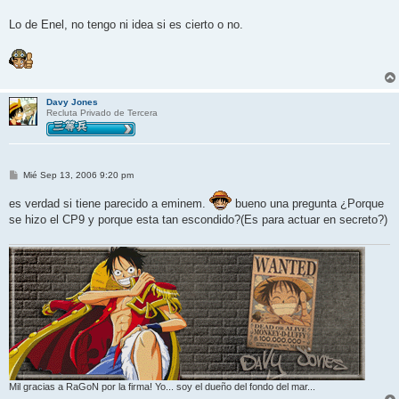
Lo de Enel, no tengo ni idea si es cierto o no.
Davy Jones
Recluta Privado de Tercera
M
Mié Sep 13, 2006 9:20 pm
e
n
es verdad si tiene parecido a eminem.
bueno una pregunta ¿Porque
s
a
se hizo el CP9 y porque esta tan escondido?(Es para actuar en secreto?)
j
e
Mil gracias a RaGoN por la firma! Yo... soy el dueño del fondo del mar...