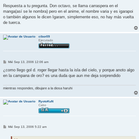
e
n
Respuesta a tu pregunta. Don octavo, se llama carraspera en el
s
manga(así se le nombra) pero en el anime, el nombre varia y es igarapoi
a
j
o también algunos le dicen Igaram, simplemente eso, no hay más vuelta
e
de tuerca.
cibor09
Ejecutado
M
Mié Sep 13, 2006 12:06 am
e
n
¿como llego gol d. roger llegar hasta la isla del cielo, y porque anoto algo
s
en la campana de oro? es una duda que aun me deja sorprendido
a
j
e
mientras respondes, dibujare a la diosa haruhi
RyotoKuN
Cabo
M
Mié Sep 13, 2006 5:22 am
e
n
s