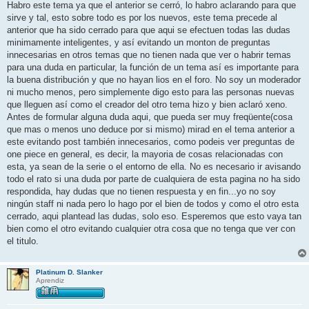
n
Habro este tema ya que el anterior se cerró, lo habro aclarando para que
s
sirve y tal, esto sobre todo es por los nuevos, este tema precede al
a
j
anterior que ha sido cerrado para que aqui se efectuen todas las dudas
e
minimamente inteligentes, y así evitando un monton de preguntas
innecesarias en otros temas que no tienen nada que ver o habrir temas
para una duda en particular, la función de un tema así es importante para
la buena distribución y que no hayan lios en el foro. No soy un moderador
ni mucho menos, pero simplemente digo esto para las personas nuevas
que lleguen así como el creador del otro tema hizo y bien aclaró xeno.
Antes de formular alguna duda aqui, que pueda ser muy freqüente(cosa
que mas o menos uno deduce por si mismo) mirad en el tema anterior a
este evitando post también innecesarios, como podeis ver preguntas de
one piece en general, es decir, la mayoria de cosas relacionadas con
esta, ya sean de la serie o el entorno de ella. No es necesario ir avisando
todo el rato si una duda por parte de cualquiera de esta pagina no ha sido
respondida, hay dudas que no tienen respuesta y en fin...yo no soy
ningún staff ni nada pero lo hago por el bien de todos y como el otro esta
cerrado, aqui plantead las dudas, solo eso. Esperemos que esto vaya tan
bien como el otro evitando cualquier otra cosa que no tenga que ver con
el titulo.
Platinum D. Slanker
Aprendiz