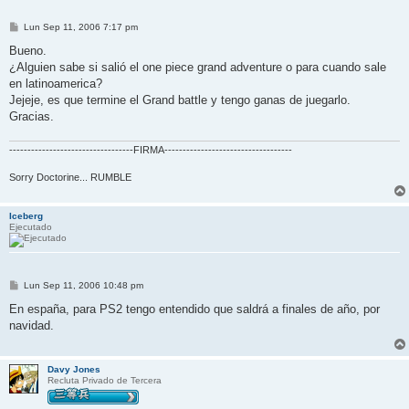
M
Lun Sep 11, 2006 7:17 pm
e
n
Bueno.
s
¿Alguien sabe si salió el one piece grand adventure o para cuando sale
a
j
en latinoamerica?
e
Jejeje, es que termine el Grand battle y tengo ganas de juegarlo.
Gracias.
----------------------------------FIRMA-----------------------------------
Sorry Doctorine... RUMBLE
Iceberg
Ejecutado
M
Lun Sep 11, 2006 10:48 pm
e
n
En españa, para PS2 tengo entendido que saldrá a finales de año, por
s
navidad.
a
j
e
Davy Jones
Recluta Privado de Tercera