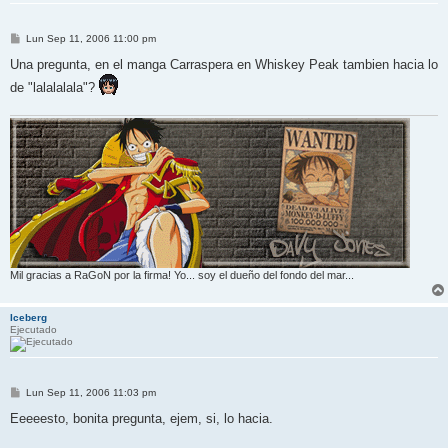
M
Lun Sep 11, 2006 11:00 pm
e
n
Una pregunta, en el manga Carraspera en Whiskey Peak tambien hacia lo
s
de "lalalalala"?
a
j
e
Mil gracias a RaGoN por la firma! Yo... soy el dueño del fondo del mar...
Iceberg
Ejecutado
M
Lun Sep 11, 2006 11:03 pm
e
n
Eeeeesto, bonita pregunta, ejem, si, lo hacia.
s
a