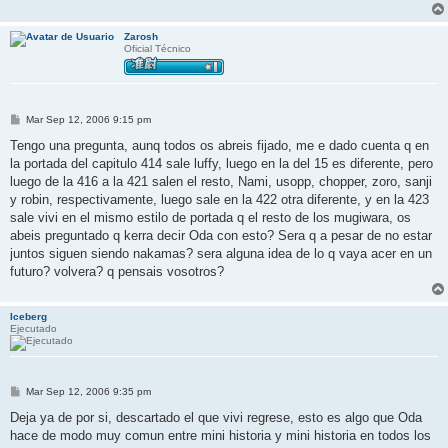
j
e
Zarosh
Oficial Técnico
M
Mar Sep 12, 2006 9:15 pm
e
n
Tengo una pregunta, aunq todos os abreis fijado, me e dado cuenta q en
s
la portada del capitulo 414 sale luffy, luego en la del 15 es diferente, pero
a
j
luego de la 416 a la 421 salen el resto, Nami, usopp, chopper, zoro, sanji
e
y robin, respectivamente, luego sale en la 422 otra diferente, y en la 423
sale vivi en el mismo estilo de portada q el resto de los mugiwara, os
abeis preguntado q kerra decir Oda con esto? Sera q a pesar de no estar
juntos siguen siendo nakamas? sera alguna idea de lo q vaya acer en un
futuro? volvera? q pensais vosotros?
Iceberg
Ejecutado
M
Mar Sep 12, 2006 9:35 pm
e
n
Deja ya de por si, descartado el que vivi regrese, esto es algo que Oda
s
hace de modo muy comun entre mini historia y mini historia en todos los
a