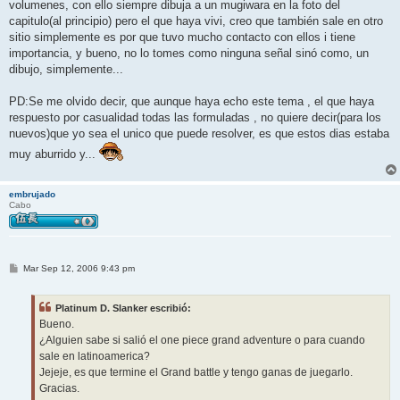
j
volumenes, con ello siempre dibuja a un mugiwara en la foto del
e
capitulo(al principio) pero el que haya vivi, creo que también sale en otro
sitio simplemente es por que tuvo mucho contacto con ellos i tiene
importancia, y bueno, no lo tomes como ninguna señal sinó como, un
dibujo, simplemente...
PD:Se me olvido decir, que aunque haya echo este tema , el que haya
respuesto por casualidad todas las formuladas , no quiere decir(para los
nuevos)que yo sea el unico que puede resolver, es que estos dias estaba
muy aburrido y...
embrujado
Cabo
M
Mar Sep 12, 2006 9:43 pm
e
n
s
Platinum D. Slanker escribió:
a
j
Bueno.
e
¿Alguien sabe si salió el one piece grand adventure o para cuando
sale en latinoamerica?
Jejeje, es que termine el Grand battle y tengo ganas de juegarlo.
Gracias.