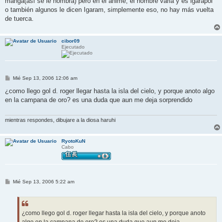
manga(así se le nombra) pero en el anime, el nombre varia y es igarapoi
a
j
o también algunos le dicen Igaram, simplemente eso, no hay más vuelta
e
de tuerca.
cibor09
Ejecutado
M
Mié Sep 13, 2006 12:06 am
e
n
¿como llego gol d. roger llegar hasta la isla del cielo, y porque anoto algo
s
en la campana de oro? es una duda que aun me deja sorprendido
a
j
e
mientras respondes, dibujare a la diosa haruhi
RyotoKuN
Cabo
M
Mié Sep 13, 2006 5:22 am
e
n
s
a
j
¿como llego gol d. roger llegar hasta la isla del cielo, y porque anoto
e
algo en la campana de oro? es una duda que aun me deja