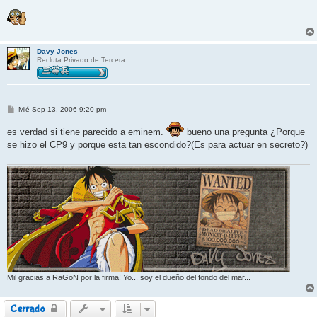
Davy Jones
Recluta Privado de Tercera
M
Mié Sep 13, 2006 9:20 pm
e
n
es verdad si tiene parecido a eminem.
bueno una pregunta ¿Porque
s
a
se hizo el CP9 y porque esta tan escondido?(Es para actuar en secreto?)
j
e
Mil gracias a RaGoN por la firma! Yo... soy el dueño del fondo del mar...
Cerrado