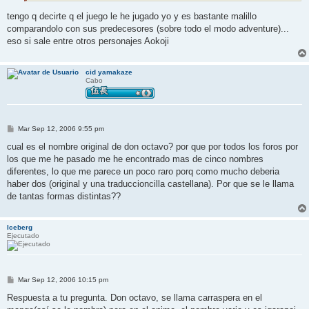
tengo q decirte q el juego le he jugado yo y es bastante malillo
comparandolo con sus predecesores (sobre todo el modo adventure)...
eso si sale entre otros personajes Aokoji
cid yamakaze
Cabo
M
Mar Sep 12, 2006 9:55 pm
e
n
cual es el nombre original de don octavo? por que por todos los foros por
s
los que me he pasado me he encontrado mas de cinco nombres
a
j
diferentes, lo que me parece un poco raro porq como mucho deberia
e
haber dos (original y una traduccioncilla castellana). Por que se le llama
de tantas formas distintas??
Iceberg
Ejecutado
M
Mar Sep 12, 2006 10:15 pm
e
n
Respuesta a tu pregunta. Don octavo, se llama carraspera en el
s