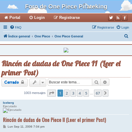
Foro de One Piece Pirateking
Portal
Login
Registrarse
FAQ
Registrarse
Login
B
Índice general
One Piece
One Piece General
u
s
c
Rincón de dudas de One Piece II (Leer el
a
primer Post)
r
Buscar
Búsqueda ava
Cerrado
Página
1
2
1
de
3
67
4
5
67
1003 mensajes
Siguiente
…
Iceberg
Ejecutado
Rincón de dudas de One Piece II (Leer el primer Post)
M
Lun Sep 11, 2006 7:04 pm
e