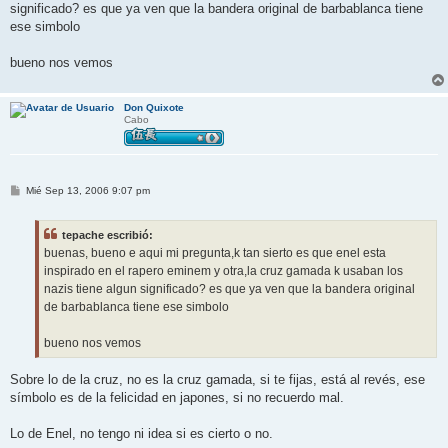
j
significado? es que ya ven que la bandera original de barbablanca tiene
e
ese simbolo
bueno nos vemos
Don Quixote
Cabo
M
Mié Sep 13, 2006 9:07 pm
e
n
s
tepache escribió:
a
j
buenas, bueno e aqui mi pregunta,k tan sierto es que enel esta
e
inspirado en el rapero eminem y otra,la cruz gamada k usaban los
nazis tiene algun significado? es que ya ven que la bandera original
de barbablanca tiene ese simbolo
bueno nos vemos
Sobre lo de la cruz, no es la cruz gamada, si te fijas, está al revés, ese
símbolo es de la felicidad en japones, si no recuerdo mal.
Lo de Enel, no tengo ni idea si es cierto o no.