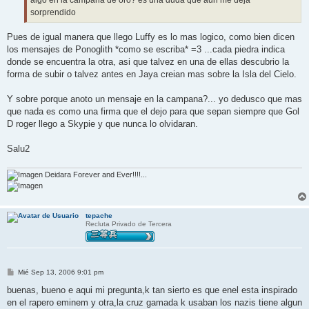
sorprendido
Pues de igual manera que llego Luffy es lo mas logico, como bien dicen
los mensajes de Ponoglith *como se escriba* =3 ...cada piedra indica
donde se encuentra la otra, asi que talvez en una de ellas descubrio la
forma de subir o talvez antes en Jaya creian mas sobre la Isla del Cielo.
Y sobre porque anoto un mensaje en la campana?... yo dedusco que mas
que nada es como una firma que el dejo para que sepan siempre que Gol
D roger llego a Skypie y que nunca lo olvidaran.
Salu2
Deidara Forever and Ever!!!!...
tepache
Recluta Privado de Tercera
M
Mié Sep 13, 2006 9:01 pm
e
n
buenas, bueno e aqui mi pregunta,k tan sierto es que enel esta inspirado
s
en el rapero eminem y otra,la cruz gamada k usaban los nazis tiene algun
a