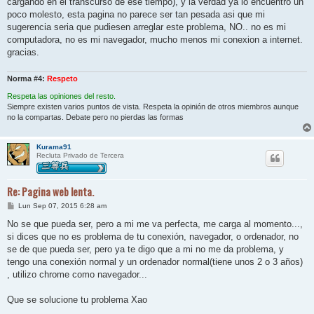
cargando en el transcurso de ese tiempo), y la verdad ya lo encuentro un
e
poco molesto, esta pagina no parece ser tan pesada asi que mi
sugerencia seria que pudiesen arreglar este problema, NO.. no es mi
computadora, no es mi navegador, mucho menos mi conexion a internet.
gracias.
Norma #4:
Respeto
Respeta las opiniones del resto.
Siempre existen varios puntos de vista. Respeta la opinión de otros miembros aunque
no la compartas. Debate pero no pierdas las formas
Kurama91
Recluta Privado de Tercera
Re: Pagina web lenta.
M
Lun Sep 07, 2015 6:28 am
e
n
No se que pueda ser, pero a mi me va perfecta, me carga al momento...,
s
si dices que no es problema de tu conexión, navegador, o ordenador, no
a
j
se de que pueda ser, pero ya te digo que a mi no me da problema, y
e
tengo una conexión normal y un ordenador normal(tiene unos 2 o 3 años)
, utilizo chrome como navegador...
Que se solucione tu problema Xao