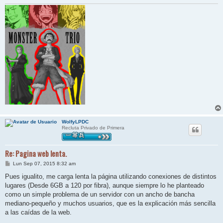
WolfyLPDC
Recluta Privado de Primera
Re: Pagina web lenta.
M
Lun Sep 07, 2015 8:32 am
e
n
Pues igualito, me carga lenta la página utilizando conexiones de distintos
s
lugares (Desde 6GB a 120 por fibra), aunque siempre lo he planteado
a
j
como un simple problema de un servidor con un ancho de bancha
e
mediano-pequeño y muchos usuarios, que es la explicación más sencilla
a las caídas de la web.