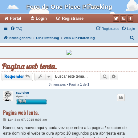
Foro de One Piece Pirateking
Portal
Login
Registrarse
FAQ
Registrarse
Login
B
Índice general
OP-PirateKing
Web OP-PirateKing
u
s
c
Pagina web lenta.
a
r
Buscar
Búsqueda a
Responder
3 mensajes • Página
1
de
1
sayjelou
Aprendiz
Pagina web lenta.
M
Lun Sep 07, 2015 6:05 am
e
n
Bueno, soy nuevo aqui y cada vez que entro a la pagina / seccion de
s
este dominio el website dura aprox 10 segundos para abrir(esta esta
a
j