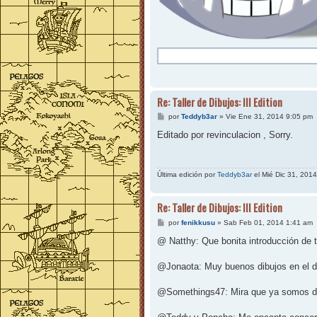
Re: Taller de Dibujos: III Edition
M
por
Teddyb3ar
»
Vie Ene 31, 2014 9:05 pm
e
n
Editado por revinculacion , Sorry.
s
a
j
e
Última edición por
Teddyb3ar
el Mié Dic 31, 2014
Re: Taller de Dibujos: III Edition
M
por
fenikkusu
»
Sab Feb 01, 2014 1:41 am
e
n
@ Natthy: Que bonita introducción de
s
a
j
@Jonaota: Muy buenos dibujos en el d
e
@Somethings47: Mira que ya somos d