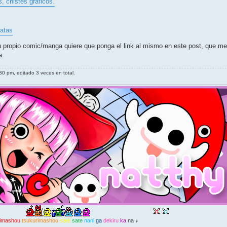
, chistes gráficos.
ratas
u propio comic/manga quiere que ponga el link al mismo en este post, que me
a.
0 pm, editado 3 veces en total.
imashou
tsukurimashou
sate
sate
nani
ga
dekiru
ka
na ♪