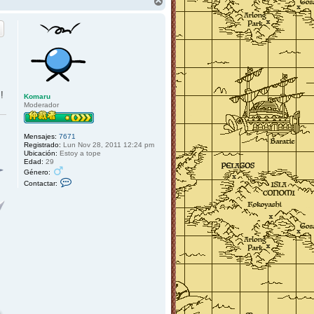
A
r
r
i
b
a
!
Komaru
Moderador
Mensajes:
7671
Registrado:
Lun Nov 28, 2011 12:24 pm
Ubicación:
Estoy a tope
Edad:
29
Género:
C
Contactar:
o
n
t
a
c
t
a
r
K
o
m
a
r
u