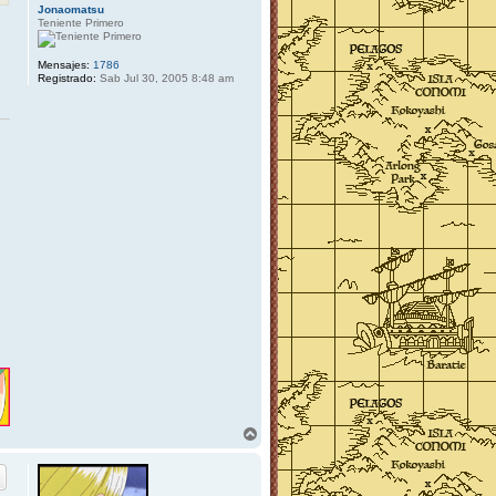
Jonaomatsu
Teniente Primero
Mensajes:
1786
Registrado:
Sab Jul 30, 2005 8:48 am
A
r
r
i
b