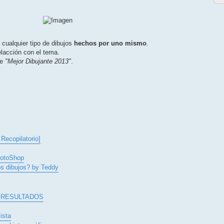
 cualquier tipo de dibujos
hechos por uno mismo
.
elacción con el tema.
de
"Mejor Dibujante 2013"
.
Recopilatorio]
hotoShop
os dibujos? by Teddy
in] RESULTADOS
ista