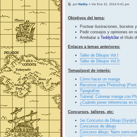
M
por
Natthy
»
Vie Ene 31, 2014 6:41 pm
e
n
s
Objetivos del tema:
a
j
Postear ilustraciones, bocetos y
e
Pedir consejos y opiniones en r
Arrebatar a
Teddyb3ar
el título 
Enlaces a temas anteriores:
Taller de Dibujos Vol.I
Taller de Dibujos Vol.II
Temas/post de interés:
Cómo hacer un manga
Recursos para Photoshop [Post 
Tipografías
Tutorial: Colorear manga con P
¿Cuándo poner referencias en l
Concursos, talleres, etc:
1er Concurso de Dibujo [Gyoj
Concursos de dibujo
Concurso dibujo: Nami semi-real