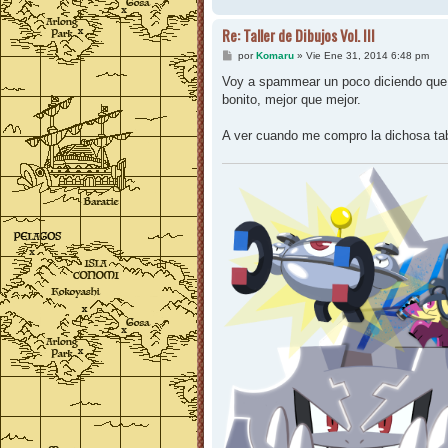
Re: Taller de Dibujos Vol. III
M
por
Komaru
»
Vie Ene 31, 2014 6:48 pm
e
n
Voy a spammear un poco diciendo que m
s
bonito, mejor que mejor.
a
j
e
A ver cuando me compro la dichosa tab