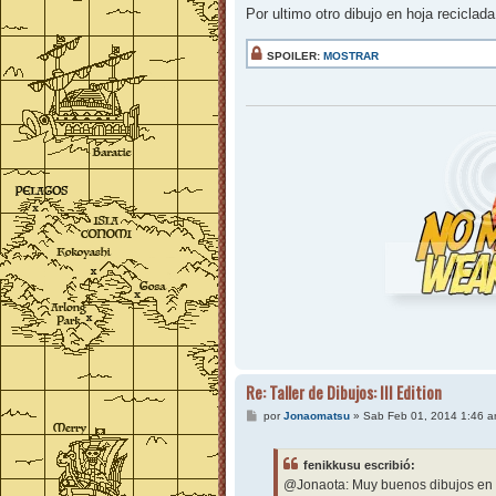
Por ultimo otro dibujo en hoja reciclad
SPOILER:
MOSTRAR
Re: Taller de Dibujos: III Edition
M
por
Jonaomatsu
»
Sab Feb 01, 2014 1:46 
e
n
s
fenikkusu escribió:
a
j
@Jonaota: Muy buenos dibujos en e
e