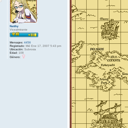
Natthy
Vicealmirante
Mensajes:
4456
Registrado:
Mié Ene 17, 2007 5:43 pm
Ubicación:
Subrosia
Edad:
108
Género: