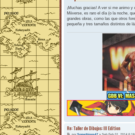
¡Muchas gracias! A ver si me animo y 
Miiverse, es raro el día (o la noche, q
grandes obras, como las que otros for
pequeña y tres tamaños distintos de lá
Re: Taller de Dibujos: III Edition
M
por
Somethings47
»
Sab Feb 01, 2014 6:1