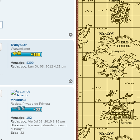
A
r
r
Teddyb3ar
i
Vicealmirante
b
a
Mensajes:
4300
Registrado:
Lun Dic 03, 2012 4:21 pm
A
r
r
i
b
fenikkusu
a
Recluta Privado de Primera
Mensajes:
182
Registrado:
Vie Jul 02, 2010 3:39 pm
Ubicación:
Bajo una palmerita, tocando
el Banjo~
Edad:
32