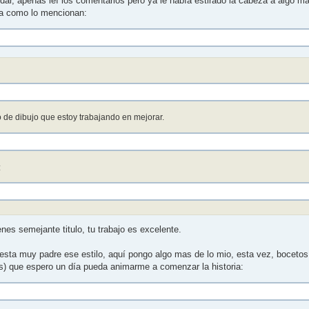
, apenas leí los comentarios pero ya le había estirado la cabeza a algo m
ana como lo mencionan:
o de dibujo que estoy trabajando en mejorar.
:
es semejante titulo, tu trabajo es excelente.
 esta muy padre ese estilo, aquí pongo algo mas de lo mio, esta vez, bocetos
es) que espero un día pueda animarme a comenzar la historia: