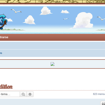
trarse
vo
dition
Buscar
Búsqueda avanzada
823 mens