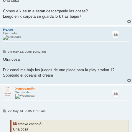
Una cosa
s
a
j
Comos e k se m e estan descargando las cosas?
e
Luego en k carpeta se guarda lo k t as bajao?
Franxo
Ejecutado
M
Vie May 13, 2005 10:42 am
e
n
Otra cosa
s
a
j
D k canal me bajo los juegos de one piece para la play station 1?
e
Sobetodo el oceans of dream
Xenogearsifm
Webmaster
M
Vie May 13, 2005 11:03 am
e
n
s
franxo escribió:
a
j
Una cosa
e