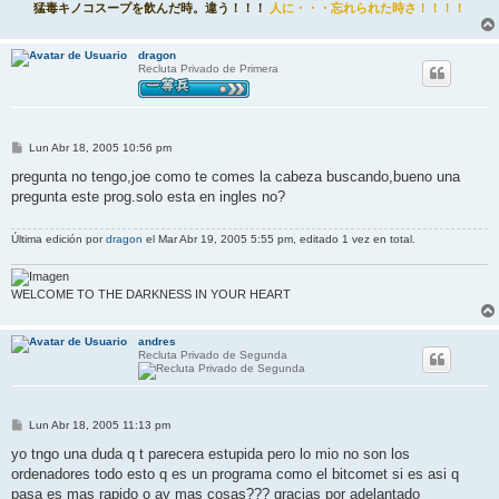
猛毒キノコスープを飲んだ時。違う！！！
人に・・・忘れられた時さ！！！！
dragon
Recluta Privado de Primera
M
Lun Abr 18, 2005 10:56 pm
e
n
pregunta no tengo,joe como te comes la cabeza buscando,bueno una
s
pregunta este prog.solo esta en ingles no?
a
j
e
Última edición por
dragon
el Mar Abr 19, 2005 5:55 pm, editado 1 vez en total.
WELCOME TO THE DARKNESS IN YOUR HEART
andres
Recluta Privado de Segunda
M
Lun Abr 18, 2005 11:13 pm
e
n
yo tngo una duda q t parecera estupida pero lo mio no son los
s
ordenadores todo esto q es un programa como el bitcomet si es asi q
a
j
pasa es mas rapido o ay mas cosas??? gracias por adelantado