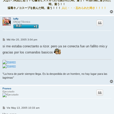
人はいつ死ぬと思う？ 心臓をピストルで打ち抜かれた時。違う！ 不治の病に冒された
時。違う！！
猛毒キノコスープを飲んだ時。違う！！！
人に・・・忘れられた時さ！！！！
luffy
Oficial Técnico
M
Mié Abr 20, 2005 3:04 pm
e
n
si me estaba conectanto a rizor. pero ya se conecta fue un fallito mio.y
s
a
gracias por los comandos basicos
j
e
"La hora de partir siempre llega. Es la despedida de un hombre, no hay lugar para las
lagrimas"
Franxo
Ejecutado
M
Vie May 13, 2005 10:33 am
e
n