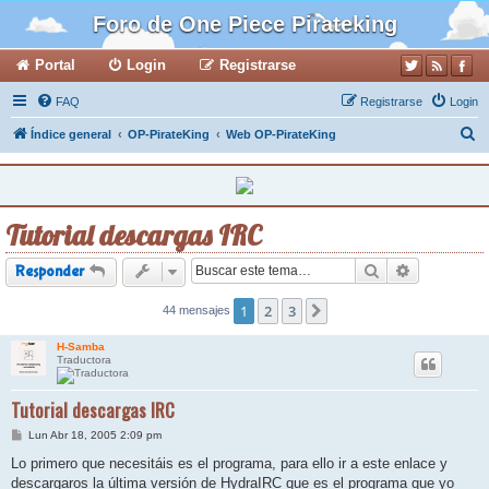
Foro de One Piece Pirateking
Portal
Login
Registrarse
FAQ
Registrarse
Login
B
Índice general
OP-PirateKing
Web OP-PirateKing
u
s
c
Tutorial descargas IRC
a
r
Buscar
Búsqueda a
Responder
1
2
3
44 mensajes
Siguiente
H-Samba
Traductora
Tutorial descargas IRC
M
Lun Abr 18, 2005 2:09 pm
e
n
Lo primero que necesitáis es el programa, para ello ir a este enlace y
s
descargaros la última versión de HydraIRC que es el programa que yo
a