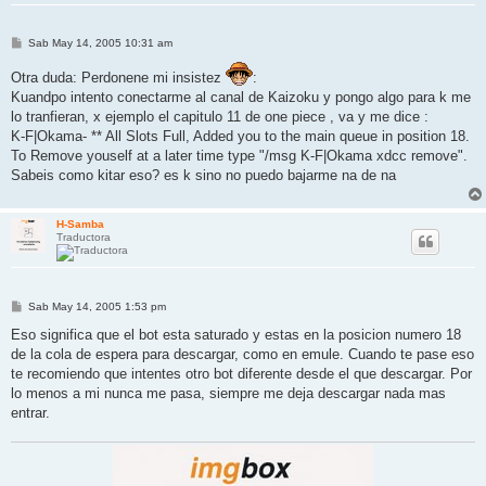
M
Sab May 14, 2005 10:31 am
e
n
Otra duda: Perdonene mi insistez
:
s
a
Kuandpo intento conectarme al canal de Kaizoku y pongo algo para k me
j
lo tranfieran, x ejemplo el capitulo 11 de one piece , va y me dice :
e
K-F|Okama- ** All Slots Full, Added you to the main queue in position 18.
To Remove youself at a later time type "/msg K-F|Okama xdcc remove".
Sabeis como kitar eso? es k sino no puedo bajarme na de na
H-Samba
Traductora
M
Sab May 14, 2005 1:53 pm
e
n
Eso significa que el bot esta saturado y estas en la posicion numero 18
s
de la cola de espera para descargar, como en emule. Cuando te pase eso
a
j
te recomiendo que intentes otro bot diferente desde el que descargar. Por
e
lo menos a mi nunca me pasa, siempre me deja descargar nada mas
entrar.