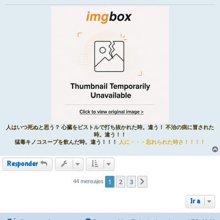
人はいつ死ぬと思う？ 心臓をピストルで打ち抜かれた時。違う！ 不治の病に冒された
時。違う！！
猛毒キノコスープを飲んだ時。違う！！！
人に・・・忘れられた時さ！！！！
Responder
1
2
3
44 mensajes
Siguiente
Ir a