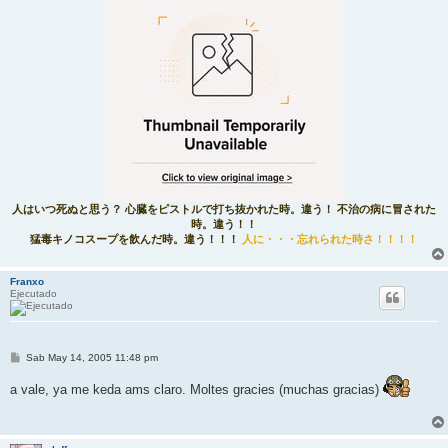
人はいつ死ぬと思う？ 心臓をピストルで打ち抜かれた時。違う！ 不治の病に冒された
時。違う！！
猛毒キノコスープを飲んだ時。違う！！！
人に・・・忘れられた時さ！！！！
Franxo
Ejecutado
M
Sab May 14, 2005 11:48 pm
e
n
a vale, ya me keda ams claro. Moltes gracies (muchas gracias)
s
a
j
e