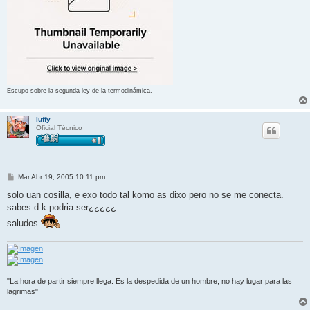
Escupo sobre la segunda ley de la termodinámica.
luffy
Oficial Técnico
M
Mar Abr 19, 2005 10:11 pm
e
n
solo uan cosilla, e exo todo tal komo as dixo pero no se me conecta.
s
sabes d k podria ser¿¿¿¿¿
a
j
saludos
e
"La hora de partir siempre llega. Es la despedida de un hombre, no hay lugar para las
lagrimas"