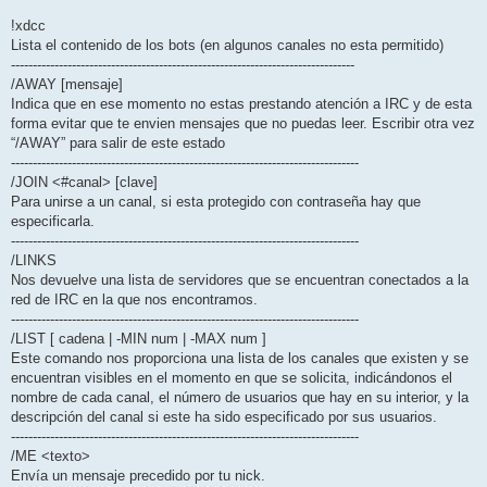
!xdcc
Lista el contenido de los bots (en algunos canales no esta permitido)
-------------------------------------------------------------------------------
/AWAY [mensaje]
Indica que en ese momento no estas prestando atención a IRC y de esta
forma evitar que te envien mensajes que no puedas leer. Escribir otra vez
“/AWAY” para salir de este estado
--------------------------------------------------------------------------------
/JOIN <#canal> [clave]
Para unirse a un canal, si esta protegido con contraseña hay que
especificarla.
--------------------------------------------------------------------------------
/LINKS
Nos devuelve una lista de servidores que se encuentran conectados a la
red de IRC en la que nos encontramos.
--------------------------------------------------------------------------------
/LIST [ cadena | -MIN num | -MAX num ]
Este comando nos proporciona una lista de los canales que existen y se
encuentran visibles en el momento en que se solicita, indicándonos el
nombre de cada canal, el número de usuarios que hay en su interior, y la
descripción del canal si este ha sido especificado por sus usuarios.
--------------------------------------------------------------------------------
/ME <texto>
Envía un mensaje precedido por tu nick.