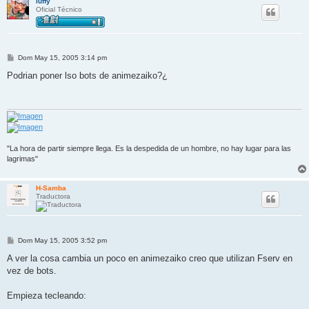
luffy
Oficial Técnico
M
Dom May 15, 2005 3:14 pm
e
n
Podrian poner lso bots de animezaiko?¿
s
a
j
e
"La hora de partir siempre llega. Es la despedida de un hombre, no hay lugar para las
lagrimas"
H-Samba
Traductora
M
Dom May 15, 2005 3:52 pm
e
n
A ver la cosa cambia un poco en animezaiko creo que utilizan Fserv en
s
vez de bots.
a
j
e
Empieza tecleando: