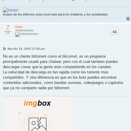
e
el peor de los infiernos esta reservado para los traidores y los amotinados
Citan
Administrador
M
Mar Abr 19, 2005 12:38 pm
e
n
No es un cliente bittorrent como el bitcomet, es un programa
s
principalmente usado para chatear, pero con el cual tambien puedes
a
j
descargar cosas que la gente este compartiendo en los canales.
e
La velocidad de descarga es tan rapida como los torrents mas
compartidos. Y otra diferencia es que en los bots puedes encontrar
contenidos adicionales, como bandas sonoras, videojuegos o capitulos
que ya no comparte nadie por bittorrent.