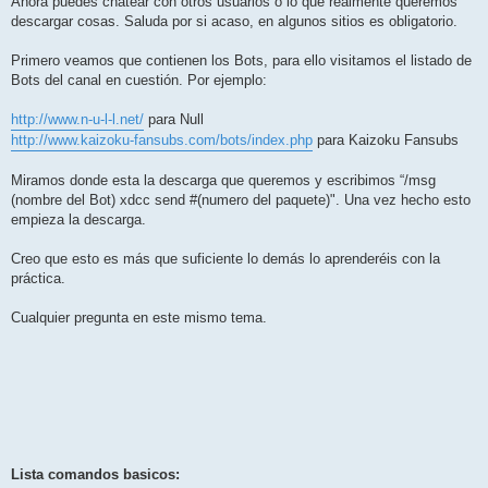
Ahora puedes chatear con otros usuarios o lo que realmente queremos
descargar cosas. Saluda por si acaso, en algunos sitios es obligatorio.
Primero veamos que contienen los Bots, para ello visitamos el listado de
Bots del canal en cuestión. Por ejemplo:
http://www.n-u-l-l.net/
para Null
http://www.kaizoku-fansubs.com/bots/index.php
para Kaizoku Fansubs
Miramos donde esta la descarga que queremos y escribimos “/msg
(nombre del Bot) xdcc send #(numero del paquete)". Una vez hecho esto
empieza la descarga.
Creo que esto es más que suficiente lo demás lo aprenderéis con la
práctica.
Cualquier pregunta en este mismo tema.
Lista comandos basicos: