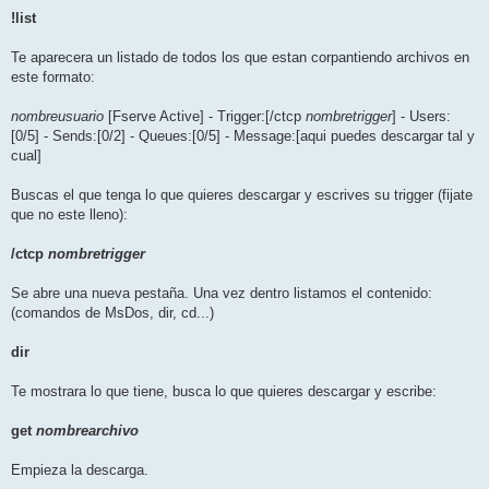
!list
Te aparecera un listado de todos los que estan corpantiendo archivos en
este formato:
nombreusuario
[Fserve Active] - Trigger:[/ctcp
nombretrigger
] - Users:
[0/5] - Sends:[0/2] - Queues:[0/5] - Message:[aqui puedes descargar tal y
cual]
Buscas el que tenga lo que quieres descargar y escrives su trigger (fijate
que no este lleno):
/ctcp
nombretrigger
Se abre una nueva pestaña. Una vez dentro listamos el contenido:
(comandos de MsDos, dir, cd...)
dir
Te mostrara lo que tiene, busca lo que quieres descargar y escribe:
get
nombrearchivo
Empieza la descarga.