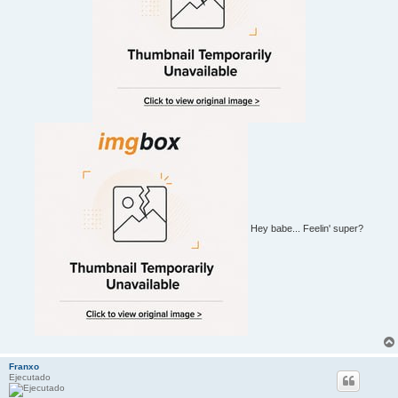
Hey babe... Feelin' super?
Franxo
Ejecutado