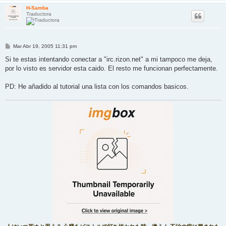
H-Samba
Traductora
M
Mar Abr 19, 2005 11:31 pm
e
n
Si te estas intentando conectar a "irc.rizon.net" a mi tampoco me deja,
s
por lo visto es servidor esta caido. El resto me funcionan perfectamente.
a
j
e
PD: He añadido al tutorial una lista con los comandos basicos.