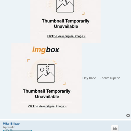
Hey babe... Feelin' super?
MikelBilbao
Aprendiz