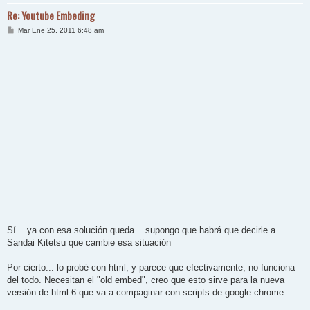
Re: Youtube Embeding
M
Mar Ene 25, 2011 6:48 am
e
n
s
a
j
e
Sí... ya con esa solución queda... supongo que habrá que decirle a
Sandai Kitetsu que cambie esa situación
Por cierto... lo probé con html, y parece que efectivamente, no funciona
del todo. Necesitan el "old embed", creo que esto sirve para la nueva
versión de html 6 que va a compaginar con scripts de google chrome.