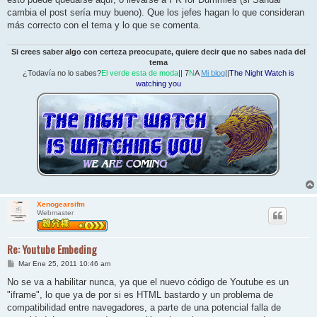
cambia el post sería muy bueno). Que los jefes hagan lo que consideran
más correcto con el tema y lo que se comenta.
Si crees saber algo con certeza preocupate, quiere decir que no sabes nada del
tema
¿Todavía no lo sabes?
El verde esta de moda
|| 7
N
A
Mi blog
||
The Night Watch is
watching you
Xenogearsifm
Webmaster
Re: Youtube Embeding
M
Mar Ene 25, 2011 10:46 am
e
n
No se va a habilitar nunca, ya que el nuevo código de Youtube es un
s
"iframe", lo que ya de por si es HTML bastardo y un problema de
a
j
compatibilidad entre navegadores, a parte de una potencial falla de
e