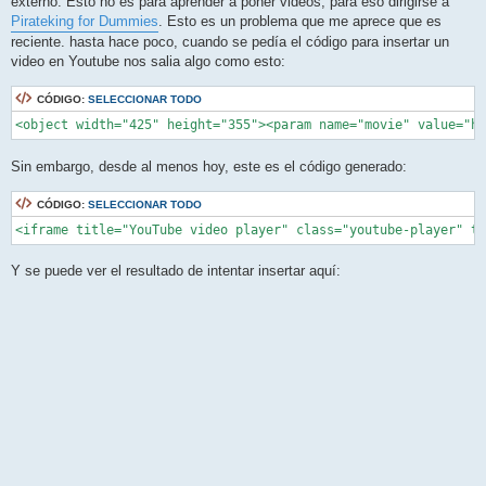
externo. Esto no es para aprender a poner videos, para eso dirigirse a
a
j
Pirateking for Dummies
. Esto es un problema que me aprece que es
e
reciente. hasta hace poco, cuando se pedía el código para insertar un
video en Youtube nos salia algo como esto:
CÓDIGO:
SELECCIONAR TODO
Sin embargo, desde al menos hoy, este es el código generado:
CÓDIGO:
SELECCIONAR TODO
<iframe title="YouTube video player" class="youtube-player" ty
Y se puede ver el resultado de intentar insertar aquí: