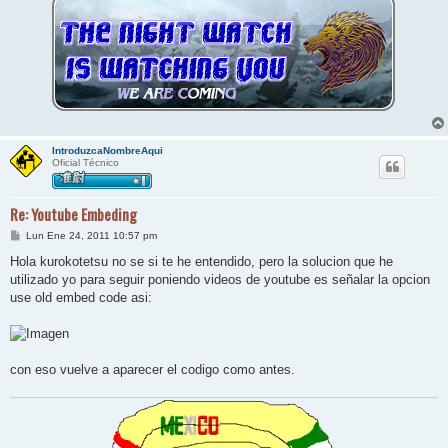
IntroduzcaNombreAqui
Oficial Técnico
Re: Youtube Embeding
M
Lun Ene 24, 2011 10:57 pm
e
n
Hola kurokotetsu no se si te he entendido, pero la solucion que he
s
utilizado yo para seguir poniendo videos de youtube es señalar la opcion
a
j
use old embed code asi:
e
con eso vuelve a aparecer el codigo como antes.