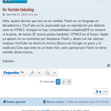
Re: Youtube Embeding
M
Sab Feb 21, 2015 3:11 am
e
n
Hola, quería decirte que eso no es verdad, Flash es un lenguaje en
s
decadencia y YouTube ya ha anunciado que su reproductor por defecto
a
j
será en HTML5. Aunque no hay compatibilidad completa(IE8 no merece
e
ni la pena, de hecho IE morirá pronto también), HTML5 es el futuro, Apple
ya aposto en su momento por desplazar Flash y ahora con las ultimas
mejoras YouTube ha hecho lo mismo (Busca en Google un poco y lo
explican).Creo que este es un buen foro, pero apostar por Flash no tiene
sentido ahora mismo.
Saludos.
Responder
1
2
20 mensajes
Siguiente
Ir a
Índice general
Borrar cookies
Todos los horarios son
UTC+02:00
Desarrollado por
phpBB
® Forum Software © phpBB Limited