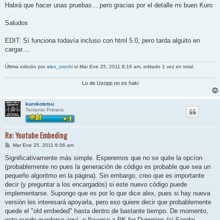
Habrá que hacer unas pruebas... pero gracias por el detalle mi buen Kuro
Saludos
EDIT: Sí funciona todavía incluso con html 5.0, pero tarda alguito en
cargar....
Última edición por
alex_orochi
el Mar Ene 25, 2011 8:16 am, editado 1 vez en total.
Lo de Usopp no es haki
kurokotetsu
Teniente Primero
Re: Youtube Embeding
M
Mar Ene 25, 2011 6:56 am
e
n
Significativamente más simple. Esperemos que no se quite la opcíon
s
(probablemente no pues la generación de código es probable que sea un
a
j
pequeño algoritmo en la página). Sin embargo, creo que es importante
e
decir (y preguntar a los encargados) si este nuevo código puede
implementarse. Supongo que es por lo que dice alex, pues si hay nueva
versión les interesará apoyarla, pero eso quiere decir que probablemente
quede el "old embeded" hasta dentro de bastante tiempo. De momento,
esto puede quedarse aquí, o llevarse a PK for Dummies (si Sandai