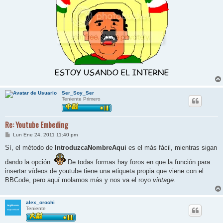
Ser_Soy_Ser
Teniente Primero
Re: Youtube Embeding
M
Lun Ene 24, 2011 11:40 pm
e
n
Sí, el método de
IntroduzcaNombreAqui
es el más fácil, mientras sigan
s
a
dando la opción.
De todas formas hay foros en que la función para
j
insertar vídeos de youtube tiene una etiqueta propia que viene con el
e
BBCode, pero aquí molamos más y nos va el royo
vintage
.
alex_orochi
Teniente