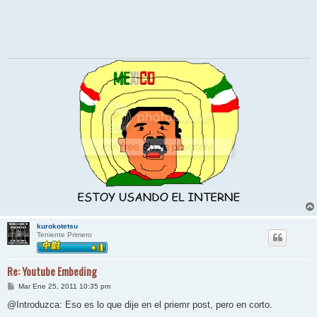
kurokotetsu
Teniente Primero
Re: Youtube Embeding
M
Mar Ene 25, 2011 10:35 pm
e
n
@Introduzca: Eso es lo que dije en el priemr post, pero en corto.
s