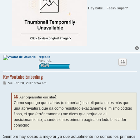
Hey babe... Feelin' super?
regiakb
Aprendiz
Re: Youtube Embeding
M
Vie Feb 20, 2015 9:54 am
e
n
s
Xenogearsifm escribió:
a
j
Como supongo que sabrás (o deberías) esa etiqueta no es más que
e
una abreviatura que da como resultado exactamente el mismo código
flash, el que (erróneamente) me dices que perjudica el
posicionamiento, cuando somos primera página en todo buscador
conocido.
Siempre hay cosas a mejorar ya que actualmente no somos los primeros