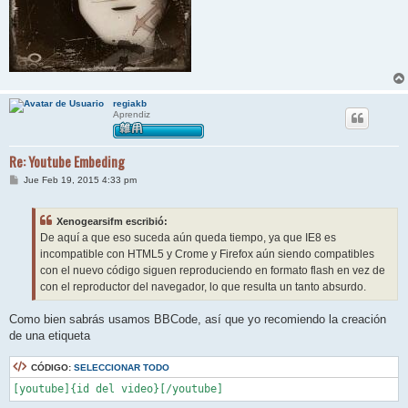
regiakb
Aprendiz
Re: Youtube Embeding
M
Jue Feb 19, 2015 4:33 pm
e
n
s
Xenogearsifm escribió:
a
j
De aquí a que eso suceda aún queda tiempo, ya que IE8 es
e
incompatible con HTML5 y Crome y Firefox aún siendo compatibles
con el nuevo código siguen reproduciendo en formato flash en vez de
con el reproductor del navegador, lo que resulta un tanto absurdo.
Como bien sabrás usamos BBCode, así que yo recomiendo la creación
de una etiqueta
CÓDIGO:
SELECCIONAR TODO
[youtube]{id del video}[/youtube]