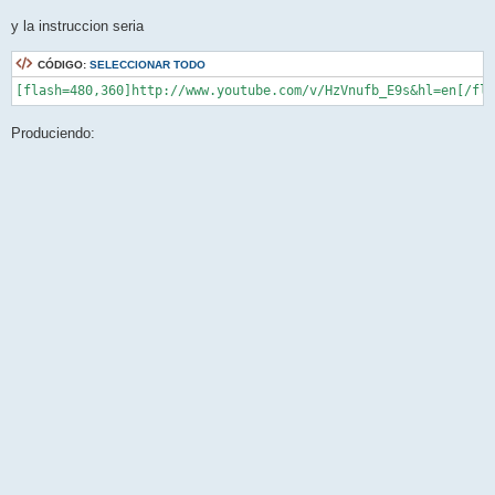
y la instruccion seria
CÓDIGO:
SELECCIONAR TODO
[flash=480,360]http://www.youtube.com/v/HzVnufb_E9s&hl=en[/fla
Produciendo: