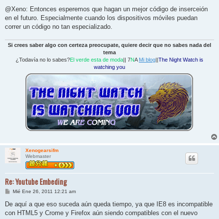
a
j
@Xeno: Entonces esperemos que hagan un mejor código de inserceión
e
en el futuro. Especialmente cuando los dispositivos móviles puedan
correr un código no tan especializado.
Si crees saber algo con certeza preocupate, quiere decir que no sabes nada del
tema
¿Todavía no lo sabes?
El verde esta de moda
|| 7
N
A
Mi blog
||
The Night Watch is
watching you
Xenogearsifm
Webmaster
Re: Youtube Embeding
M
Mié Ene 26, 2011 12:21 am
e
n
De aquí a que eso suceda aún queda tiempo, ya que IE8 es incompatible
s
con HTML5 y Crome y Firefox aún siendo compatibles con el nuevo
a