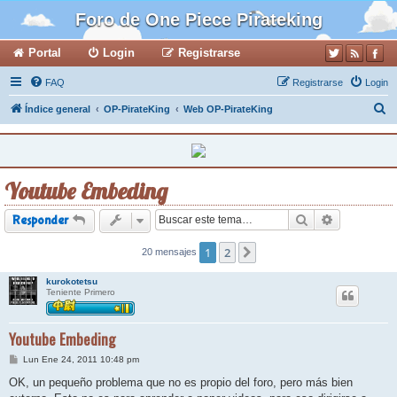
Foro de One Piece Pirateking
Portal
Login
Registrarse
FAQ
Registrarse
Login
B
Índice general
OP-PirateKing
Web OP-PirateKing
u
s
c
Youtube Embeding
a
r
Buscar
Búsqueda a
Responder
1
2
20 mensajes
Siguiente
kurokotetsu
Teniente Primero
Youtube Embeding
M
Lun Ene 24, 2011 10:48 pm
e
n
OK, un pequeño problema que no es propio del foro, pero más bien
s