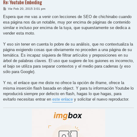
Re: Youtube Embeding
M
Vie Feb 20, 2015 3:01 pm
e
n
Espera que me vas a venir con lecciones de SEO de chichinabo cuando
s
esa página nos da un notable, muy por encima de páginas de contenido
a
j
similar e incluso por encima de la tuya, que supuestamente se dedica a
e
vender esta moto.
Y eso sin tener en cuenta lo pobre de su análisis, que no contextualiza la
página exigiendo cosas que obviamente no proceden a una página de su
temática. Es incapaz siquiera de filtrar artículos y preposiciones en su
árbol de palabras claves. El uso que sugiere de los guiones es incorrecto,
el bajo se utiliza para separar contextos y el medio para cadenas (y eso
sólo para Google).
Y no, el enlace que me diste no ofrece la opción de iframe, ofrece la
misma inserción flash basada en object. Y para tu información Youtube lo
reproducirá siempre por defecto en flash, hagas lo que hagas, para
evitarlo necesitas entrar en
este enlace
y solicitar el nuevo reproductor.