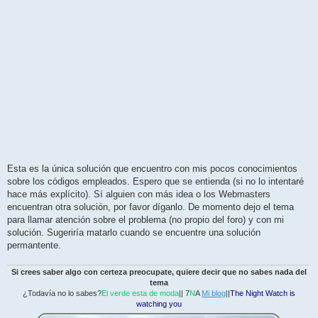
Esta es la única solución que encuentro con mis pocos conocimientos
sobre los códigos empleados. Espero que se entienda (si no lo intentaré
hace más explícito). Sí alguien con más idea o los Webmasters
encuentran otra solución, por favor díganlo. De momento dejo el tema
para llamar atención sobre el problema (no propio del foro) y con mi
solución. Sugeriría matarlo cuando se encuentre una solución
permantente.
Si crees saber algo con certeza preocupate, quiere decir que no sabes nada del
tema
¿Todavía no lo sabes?
El verde esta de moda
|| 7
N
A
Mi blog
||
The Night Watch is
watching you