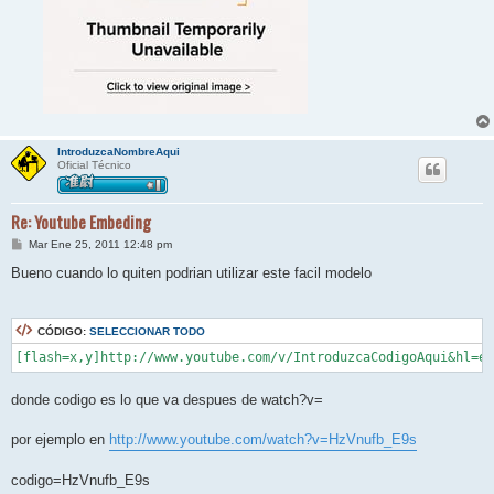
IntroduzcaNombreAqui
Oficial Técnico
Re: Youtube Embeding
M
Mar Ene 25, 2011 12:48 pm
e
n
Bueno cuando lo quiten podrian utilizar este facil modelo
s
a
j
e
CÓDIGO:
SELECCIONAR TODO
[flash=x,y]http://www.youtube.com/v/IntroduzcaCodigoAqui&hl=en
donde codigo es lo que va despues de watch?v=
por ejemplo en
http://www.youtube.com/watch?v=HzVnufb_E9s
codigo=HzVnufb_E9s