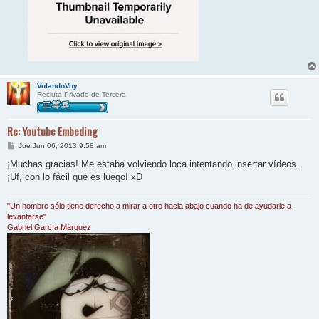
VolandoVoy
Recluta Privado de Tercera
Re: Youtube Embeding
M
Jue Jun 06, 2013 9:58 am
e
n
¡Muchas gracias! Me estaba volviendo loca intentando insertar vídeos.
s
¡Uf, con lo fácil que es luego! xD
a
j
e
"Un hombre sólo tiene derecho a mirar a otro hacia abajo cuando ha de ayudarle a
levantarse"
Gabriel García Márquez