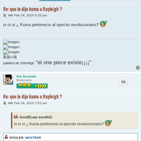
Re: que le dijo kuma a Rayleigh ?
M
Mié Feb 24, 2010 6:33 pm
e
n
oi oi oi ¿ Kuma pertenecio al ejercito revolucionario?
s
a
j
e
鳳凰の風
"el one piece existe¡¡¡¡"
palabra de shirohige:
Gia Secando
Moderador
Re: que le dijo kuma a Rayleigh ?
M
Mié Feb 24, 2010 7:03 pm
e
n
s
GoolDLaar escribió:
a
j
oi oi oi ¿ Kuma pertenecio al ejercito revolucionario?
e
SPOILER:
MOSTRAR