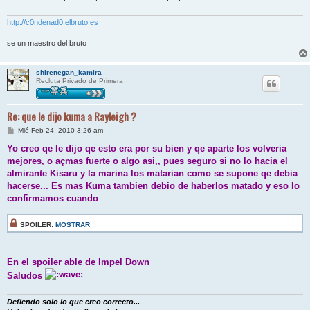
e
http://c0ndenad0.elbruto.es
se un maestro del bruto
shirenegan_kamira
Recluta Privado de Primera
Re: que le dijo kuma a Rayleigh ?
M
Mié Feb 24, 2010 3:26 am
e
n
Yo creo qe le dijo qe esto era por su bien y qe aparte los volveria
s
mejores, o açmas fuerte o algo asi,, pues seguro si no lo hacia el
a
j
almirante Kisaru y la marina los matarian como se supone qe debia
e
hacerse... Es mas Kuma tambien debio de haberlos matado y eso lo
confirmamos cuando
SPOILER:
MOSTRAR
En el spoiler able de Impel Down
Saludos
Defiendo solo lo que creo correcto...