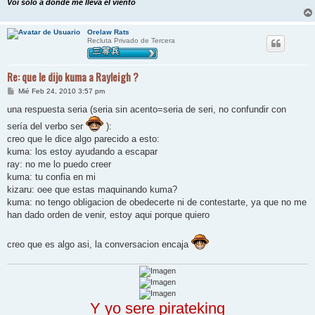
Voi solo a donde me lleva el viento
Orelaw Rats
Recluta Privado de Tercera
Re: que le dijo kuma a Rayleigh ?
M
Mié Feb 24, 2010 3:57 pm
e
n
una respuesta seria (seria sin acento=seria de seri, no confundir con
s
a
sería del verbo ser
):
j
creo que le dice algo parecido a esto:
e
kuma: los estoy ayudando a escapar
ray: no me lo puedo creer
kuma: tu confia en mi
kizaru: oee que estas maquinando kuma?
kuma: no tengo obligacion de obedecerte ni de contestarte, ya que no me
han dado orden de venir, estoy aqui porque quiero
creo que es algo asi, la conversacion encaja
Y yo sere pirateking