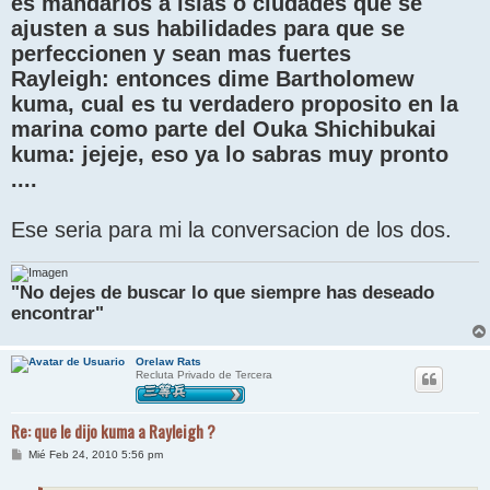
es mandarlos a islas o ciudades que se
ajusten a sus habilidades para que se
perfeccionen y sean mas fuertes
Rayleigh: entonces dime Bartholomew
kuma, cual es tu verdadero proposito en la
marina como parte del Ouka Shichibukai
kuma: jejeje, eso ya lo sabras muy pronto
....
Ese seria para mi la conversacion de los dos.
"No dejes de buscar lo que siempre has deseado
encontrar"
Orelaw Rats
Recluta Privado de Tercera
Re: que le dijo kuma a Rayleigh ?
M
Mié Feb 24, 2010 5:56 pm
e
n