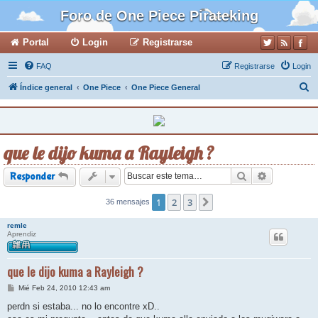
Foro de One Piece Pirateking
Portal
Login
Registrarse
FAQ
Registrarse
Login
B
Índice general
One Piece
One Piece General
u
s
c
que le dijo kuma a Rayleigh ?
a
r
Buscar
Búsqueda a
Responder
1
2
3
36 mensajes
Siguiente
remle
Aprendiz
que le dijo kuma a Rayleigh ?
M
Mié Feb 24, 2010 12:43 am
e
n
perdn si estaba... no lo encontre xD..
s