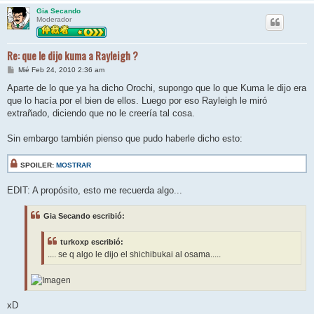
Gia Secando
Moderador
Re: que le dijo kuma a Rayleigh ?
M
Mié Feb 24, 2010 2:36 am
e
n
Aparte de lo que ya ha dicho Orochi, supongo que lo que Kuma le dijo era
s
que lo hacía por el bien de ellos. Luego por eso Rayleigh le miró
a
j
extrañado, diciendo que no le creería tal cosa.
e
Sin embargo también pienso que pudo haberle dicho esto:
SPOILER:
MOSTRAR
EDIT: A propósito, esto me recuerda algo...
Gia Secando escribió:
turkoxp escribió:
.... se q algo le dijo el shichibukai al osama.....
xD