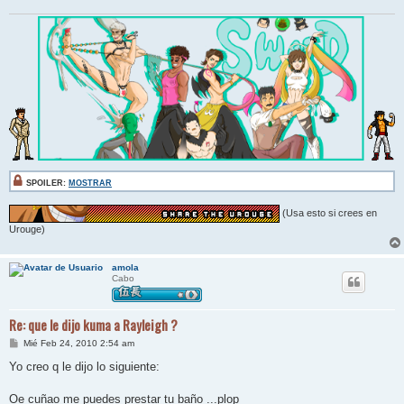
SPOILER:
MOSTRAR
(Usa esto si crees en
Urouge)
amola
Cabo
Re: que le dijo kuma a Rayleigh ?
M
Mié Feb 24, 2010 2:54 am
e
n
Yo creo q le dijo lo siguiente:
s
a
j
Oe cuñao me puedes prestar tu baño ...plop