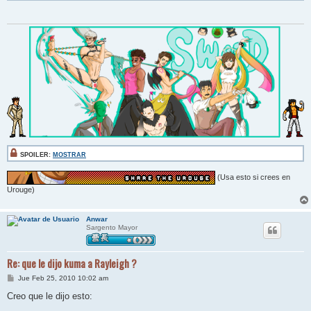
SPOILER:
MOSTRAR
(Usa esto si crees en
Urouge)
Anwar
Sargento Mayor
Re: que le dijo kuma a Rayleigh ?
M
Jue Feb 25, 2010 10:02 am
e
n
Creo que le dijo esto:
s
a