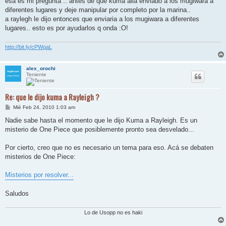
esa es mi pregunta .. antes de que kuma alla enviado a los mugiwara a
a
j
diferentes lugares y deje manipular por completo por la marina..
e
a raylegh le dijo entonces que enviaria a los mugiwara a diferentes
lugares.. esto es por ayudarlos q onda :O!
http://bit.ly/cPWqaL
alex_orochi
Teniente
Re: que le dijo kuma a Rayleigh ?
M
Mié Feb 24, 2010 1:03 am
e
n
Nadie sabe hasta el momento que le dijo Kuma a Rayleigh. Es un
s
misterio de One Piece que posiblemente pronto sea desvelado...
a
j
e
Por cierto, creo que no es necesario un tema para eso. Acá se debaten
misterios de One Piece:
Misterios por resolver...
Saludos
Lo de Usopp no es haki