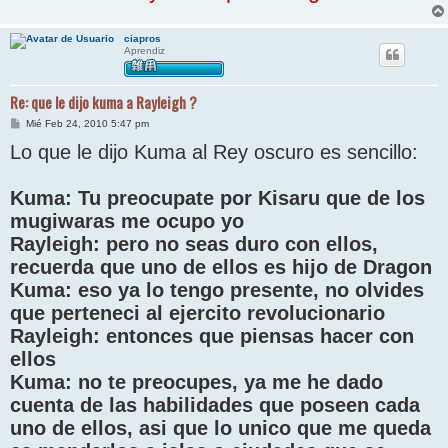
ciapros
Aprendiz
Re: que le dijo kuma a Rayleigh ?
M
Mié Feb 24, 2010 5:47 pm
e
Lo que le dijo Kuma al Rey oscuro es sencillo:
n
s
a
j
Kuma: Tu preocupate por Kisaru que de los
e
mugiwaras me ocupo yo
Rayleigh: pero no seas duro con ellos,
recuerda que uno de ellos es hijo de Dragon
Kuma: eso ya lo tengo presente, no olvides
que perteneci al ejercito revolucionario
Rayleigh: entonces que piensas hacer con
ellos
Kuma: no te preocupes, ya me he dado
cuenta de las habilidades que poseen cada
uno de ellos, asi que lo unico que me queda