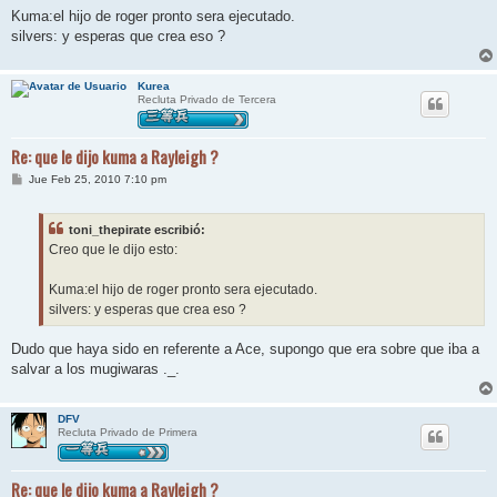
j
Kuma:el hijo de roger pronto sera ejecutado.
e
silvers: y esperas que crea eso ?
Kurea
Recluta Privado de Tercera
Re: que le dijo kuma a Rayleigh ?
M
Jue Feb 25, 2010 7:10 pm
e
n
s
toni_thepirate escribió:
a
j
Creo que le dijo esto:
e
Kuma:el hijo de roger pronto sera ejecutado.
silvers: y esperas que crea eso ?
Dudo que haya sido en referente a Ace, supongo que era sobre que iba a
salvar a los mugiwaras ._.
DFV
Recluta Privado de Primera
Re: que le dijo kuma a Rayleigh ?