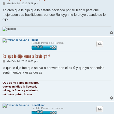
M
Mié Feb 24, 2010 5:58 pm
e
n
Yo creo que le dijo que lo estaba haciendo por su bien y para que
s
mejorasen sus habilidades, por eso Raileygh no le creyo cuando se lo
a
j
dijo.
e
bullis
Recluta Privado de Primera
Re: que le dijo kuma a Rayleigh ?
M
Mié Feb 24, 2010 6:03 pm
e
n
lo que le dijo fue que se iva a convertir en el px-0 y que ya no tendria
s
sentimientos y esas cosas
a
j
e
Que es mi barco mi tesoro,
que es mi dios la libertad,
mi ley, la fuerza y el viento,
mi única patria, la mar.
GoolDLaar
Recluta Privado de Primera