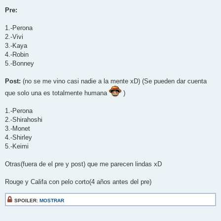
Pre:
1.-Perona
2.-Vivi
3.-Kaya
4.-Robin
5.-Bonney
Post:
(no se me vino casi nadie a la mente xD) (Se pueden dar cuenta
que solo una es totalmente humana
)
1.-Perona
2.-Shirahoshi
3.-Monet
4.-Shirley
5.-Keimi
Otras(fuera de el pre y post) que me parecen lindas xD
Rouge y Califa con pelo corto(4 años antes del pre)
SPOILER:
MOSTRAR