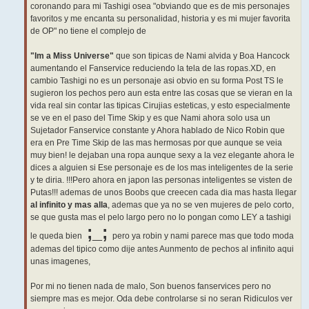
coronando para mi Tashigi osea "obviando que es de mis personajes
favoritos y me encanta su personalidad, historia y es mi mujer favorita
de OP" no tiene el complejo de
"Im a Miss Universe"
que son tipicas de Nami alvida y Boa Hancock
aumentando el Fanservice reduciendo la tela de las ropas.XD, en
cambio Tashigi no es un personaje asi obvio en su forma Post TS le
sugieron los pechos pero aun esta entre las cosas que se vieran en la
vida real sin contar las tipicas Cirujias esteticas, y esto especialmente
se ve en el paso del Time Skip y es que Nami ahora solo usa un
Sujetador Fanservice constante y Ahora hablado de Nico Robin que
era en Pre Time Skip de las mas hermosas por que aunque se veia
muy bien! le dejaban una ropa aunque sexy a la vez elegante ahora le
dices a alguien si Ese personaje es de los mas inteligentes de la serie
y te diria. !!!Pero ahora en japon las personas inteligentes se visten de
Putas!!! ademas de unos Boobs que creecen cada dia mas hasta llegar
al infinito y mas alla
, ademas que ya no se ven mujeres de pelo corto,
se que gusta mas el pelo largo pero no lo pongan como LEY a tashigi
;_;
le queda bien
pero ya robin y nami parece mas que todo moda
ademas del tipico como dije antes Aunmento de pechos al infinito aqui
unas imagenes,
Por mi no tienen nada de malo, Son buenos fanservices pero no
siempre mas es mejor. Oda debe controlarse si no seran Ridiculos ver