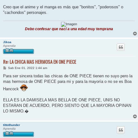
Creo que el anime y el manga es más que "bonitos", "poderosos" o
"cachondos" personajes.
Debo confesar que nací a una edad muy temprana
Jikoa
Aprendiz
Re: LA CHICA MAS HERMOSA EN ONE PIECE
M
Sab Ene 01, 2022 1:44 am
e
n
Para ser sincera todas las chicas de ONE PIECE tienen no suyo pero la
s
mas hermosa de ONE PIECE para mi y para la mayoría o no se es Boa
a
j
Hancock
e
ELLA ES LA DAMISELA MAS BELLA DE ONE PIECE, UNIS NO
ESTARAN DE ACUERDO, PERO SIENTO QUE LA MAYORIA OPINAN
LO MISMO.�
tittothunder
Aprendiz