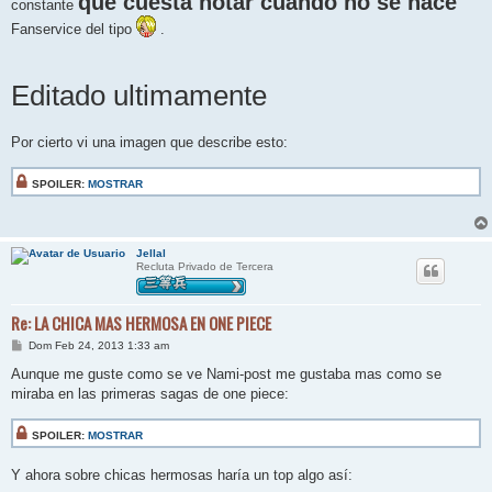
que cuesta notar cuando no se hace
constante
Fanservice del tipo
.
Editado ultimamente
Por cierto vi una imagen que describe esto:
SPOILER:
MOSTRAR
Jellal
Recluta Privado de Tercera
Re: LA CHICA MAS HERMOSA EN ONE PIECE
M
Dom Feb 24, 2013 1:33 am
e
n
Aunque me guste como se ve Nami-post me gustaba mas como se
s
miraba en las primeras sagas de one piece:
a
j
e
SPOILER:
MOSTRAR
Y ahora sobre chicas hermosas haría un top algo así: