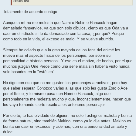
cosas asi.
Totalmente de acuerdo contigo.
Aunque a mí no me molesta que Nami o Robin o Hancock hagan
demasiado fanservice, ya que son solo dibujos, cierto es que Oda va a
caer en el ridículo si le da demasiado con la cosa, ¿por qué? Porque
como todo en la vida, el exceso es malo. Y se vuelve aburrido.
Siempre he odiado que a la gran mayoria de los fans del animé les
mueva más el aspecto físico de los personajes, por sobre su
personalidad e historia personal. Y ese es el motivo, de hecho, por el que
muchos juzgan One Piece como una serie mala sin haberla visto nunca;
solo basados en la "estética".
No digo con eso que no me gusten los personajes atractivos, pero hay
que saber separar. Conozco varias a las que solo les gusta Zoro o Ace
por el físico, y lo mismo pasa con Nami o Hancock, algo que
personalmente me molesta mucho y que, inconscientemente, hacen que
les vaya tomando cierto recelo a los anteriores personajes.
Por cierto, te has olvidado de alguien: no solo Tashigi es realista y bonita
de forma natural, sino también Makino, como ya lo dije antes. Makino es
bonita sin caer en excesos, y además, con una personalidad amable y
dulce.