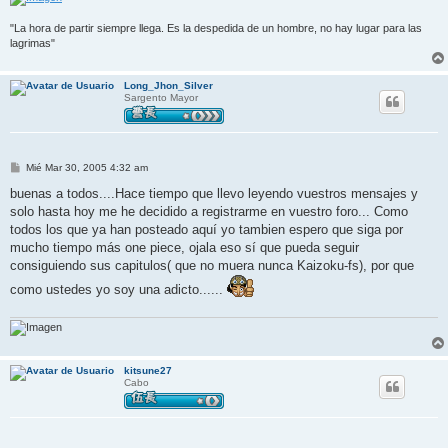
"La hora de partir siempre llega. Es la despedida de un hombre, no hay lugar para las
lagrimas"
Long_Jhon_Silver
Sargento Mayor
M
Mié Mar 30, 2005 4:32 am
e
n
buenas a todos....Hace tiempo que llevo leyendo vuestros mensajes y
s
solo hasta hoy me he decidido a registrarme en vuestro foro... Como
a
j
todos los que ya han posteado aquí yo tambien espero que siga por
e
mucho tiempo más one piece, ojala eso sí que pueda seguir
consiguiendo sus capitulos( que no muera nunca Kaizoku-fs), por que
como ustedes yo soy una adicto......
kitsune27
Cabo