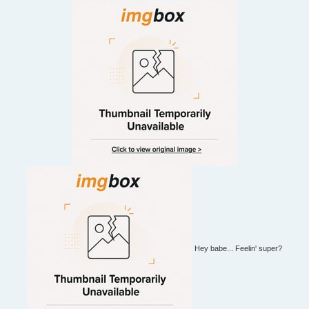
Hey babe... Feelin' super?