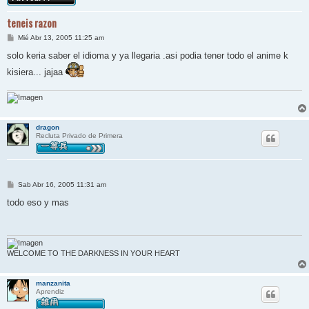
teneis razon
M
Mié Abr 13, 2005 11:25 am
e
n
solo keria saber el idioma y ya llegaria .asi podia tener todo el anime k
s
a
kisiera... jajaa
j
e
dragon
Recluta Privado de Primera
M
Sab Abr 16, 2005 11:31 am
e
n
todo eso y mas
s
a
j
e
WELCOME TO THE DARKNESS IN YOUR HEART
manzanita
Aprendiz