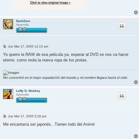
DarkZoro
Aprendiz
M
Jue Mar 17, 2005 12:13 am
e
n
Yo quiero la RAW de esa pelicula ya, esperar al DVD se nos va hacer
s
eterno. como mola la nueva ropa de los protas.
a
j
e
Me convertiré en el mejor espadachín del mundo y mi nombre llegara hasta el cielo
Luffy D. Monkey
Aprendiz
M
Jue Mar 17, 2005 5:18 pm
e
n
Me encantaría ser japonés...Tienen todo del Animé
s
a
j
e