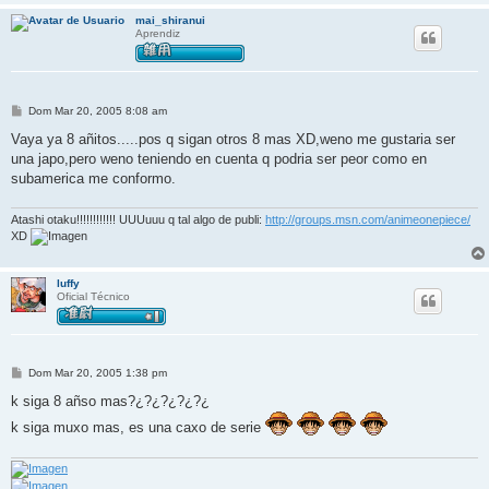
mai_shiranui
Aprendiz
M
Dom Mar 20, 2005 8:08 am
e
n
Vaya ya 8 añitos.....pos q sigan otros 8 mas XD,weno me gustaria ser
s
una japo,pero weno teniendo en cuenta q podria ser peor como en
a
j
subamerica me conformo.
e
Atashi otaku!!!!!!!!!!!! UUUuuu q tal algo de publi:
http://groups.msn.com/animeonepiece/
XD
luffy
Oficial Técnico
M
Dom Mar 20, 2005 1:38 pm
e
n
k siga 8 añso mas?¿?¿?¿?¿?¿
s
a
k siga muxo mas, es una caxo de serie
j
e