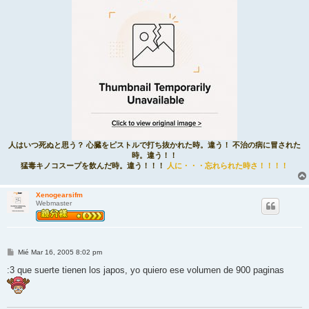
人はいつ死ぬと思う？ 心臓をピストルで打ち抜かれた時。違う！ 不治の病に冒された
時。違う！！
猛毒キノコスープを飲んだ時。違う！！！
人に・・・忘れられた時さ！！！！
Xenogearsifm
Webmaster
M
Mié Mar 16, 2005 8:02 pm
e
n
:3 que suerte tienen los japos, yo quiero ese volumen de 900 paginas
s
a
j
e