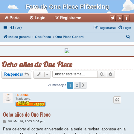
Foro de One Piece Pirateking
Portal
Login
Registrarse
FAQ
Registrarse
Login
B
Índice general
One Piece
One Piece General
u
s
c
Ocho años de One Piece
a
r
Buscar
Búsqueda a
Responder
1
2
21 mensajes
Siguiente
H-Samba
Traductora
Ocho años de One Piece
M
Mié Mar 16, 2005 3:04 pm
e
n
Para celebrar el octavo aniversario de la serie la revista japonesa en la
s