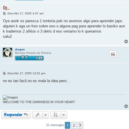
Oy...
M
Dom Abr 17, 2005 4:47 am
e
n
Oye aunk os paresca 1 tonteria pok no asemos algo para aprender japo
s
alguien k aga un foro sobre eso o alguna pag para aprender lo basiko aun
a
j
k trademos 2 añitos o 3 detrs d eso veriamo lo k queramos
e
salu2
dragon
Recluta Privado de Primera
M
Dom Abr 17, 2005 12:01 pm
e
n
no es tan facil,no es mala la idea pero...
s
a
j
e
WELCOME TO THE DARKNESS IN YOUR HEART
Responder
1
2
21 mensajes
Siguiente