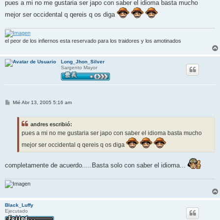
n
pues a mi no me gustaria ser japo con saber el idioma basta mucho
s
a
mejor ser occidental q qereis q os diga
j
e
el peor de los infiernos esta reservado para los traidores y los amotinados
Long_Jhon_Silver
Sargento Mayor
M
Mié Abr 13, 2005 5:16 am
e
n
s
andres escribió:
a
j
pues a mi no me gustaria ser japo con saber el idioma basta mucho
e
mejor ser occidental q qereis q os diga
completamente de acuerdo.....Basta solo con saber el idioma...
Black_Luffy
Ejecutado