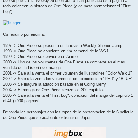
que se publica ,la Weekly Shonen Jump, han publicado esta pagina a
a
j
todo color con la historia de One Piece (y de paso promocionar el "First
e
Log"):
Os resumo por encima:
1997 -> One Piece se presenta en la revista Weekly Shonen Jump
1998 -> One Piece se convierte en tira semanal de la WSJ
1999 -> One Piece se convierte en Anime
2000 -> Uno de los volumenes de One Piece se convierte en el mas
vendido de la historia del manga
2001 -> Sale a la venta el primer volumen de ilustracines "Color Walk 1"
2002 -> Sale a la venta los volumenes de coleccionista "RED" y "BLUE"
2003 -> Se inagura la atraccion basada en el Going Merry
2004 -> El manga de One Piece alcaza los 300 capitulos
2005 -> Sale a la venta el "First Log", coleccion del manga del capitulo 1
al 41 (+900 paginas)
De fondo los personajes con las ropas de la presentacion de la 6 pelicula
de One Piece que se acaba de estrenar en Japon.