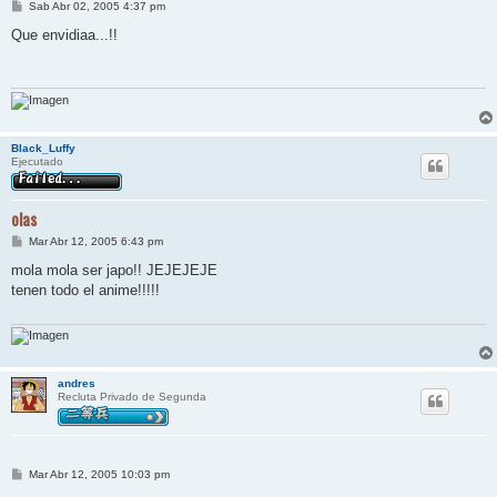
M
Sab Abr 02, 2005 4:37 pm
e
n
Que envidiaa...!!
s
a
j
e
Black_Luffy
Ejecutado
olas
M
Mar Abr 12, 2005 6:43 pm
e
n
mola mola ser japo!! JEJEJEJE
s
tenen todo el anime!!!!!
a
j
e
andres
Recluta Privado de Segunda
M
Mar Abr 12, 2005 10:03 pm
e