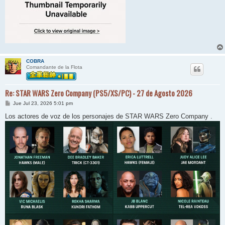
COBRA
Comandante de la Flota
Re: STAR WARS Zero Company (PS5/XS/PC) - 27 de Agosto 2026
M
Jue Jul 23, 2026 5:01 pm
e
n
Los actores de voz de los personajes de STAR WARS Zero Company .
s
a
j
e