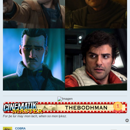
For þe lur may mon lach, when so mon lykez.
COBRA