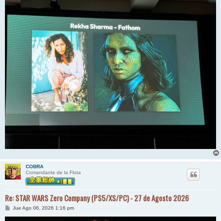
COBRA
Comandante de la Flota
Re: STAR WARS Zero Company (PS5/XS/PC) - 27 de Agosto 2026
M
Jue Ago 06, 2026 1:16 pm
e
n