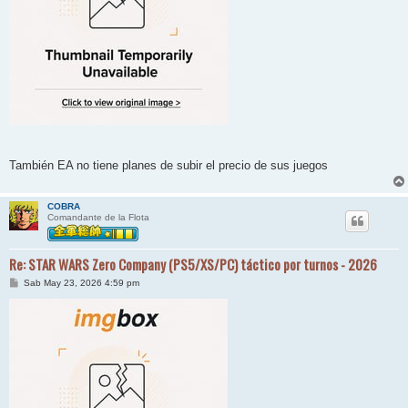
También EA no tiene planes de subir el precio de sus juegos
COBRA
Comandante de la Flota
Re: STAR WARS Zero Company (PS5/XS/PC) táctico por turnos - 2026
M
Sab May 23, 2026 4:59 pm
e
n
s
a
j
e