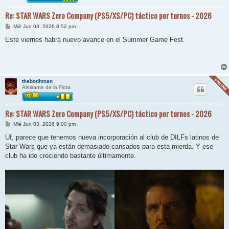
Re: STAR WARS Zero Company (PS5/XS/PC) táctico por turnos - 2026
M
Mié Jun 03, 2026 8:52 pm
e
n
Este viernes habrá nuevo avance en el Summer Game Fest.
s
a
j
e
thebodhman
Almirante de la Flota
Re: STAR WARS Zero Company (PS5/XS/PC) táctico por turnos - 2026
M
Mié Jun 03, 2026 9:00 pm
e
n
Uf, parece que tenemos nueva incorporación al club de DILFs latinos de
s
Star Wars que ya están demasiado cansados para esta mierda. Y ese
a
j
club ha ido creciendo bastante últimamente.
e