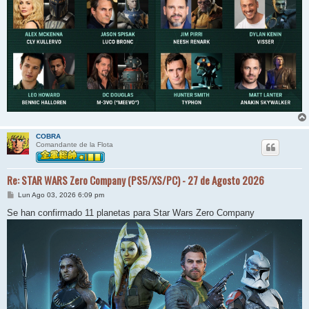
COBRA
Comandante de la Flota
Re: STAR WARS Zero Company (PS5/XS/PC) - 27 de Agosto 2026
M
Lun Ago 03, 2026 6:09 pm
e
n
Se han confirmado 11 planetas para Star Wars Zero Company
s
a
j
e