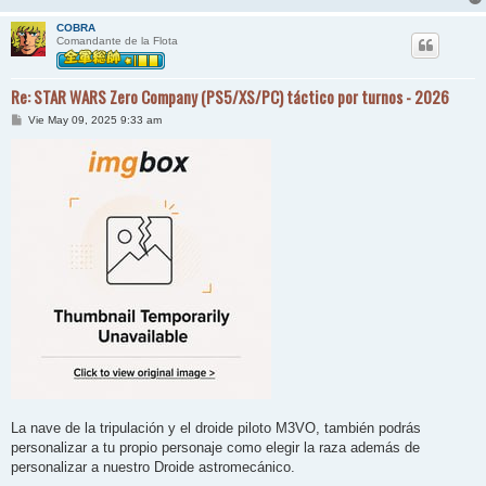
COBRA
Comandante de la Flota
Re: STAR WARS Zero Company (PS5/XS/PC) táctico por turnos - 2026
M
Vie May 09, 2025 9:33 am
e
n
s
a
j
e
La nave de la tripulación y el droide piloto M3VO, también podrás
personalizar a tu propio personaje como elegir la raza además de
personalizar a nuestro Droide astromecánico.