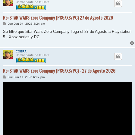
Comandante de la Flota
Re: STAR WARS Zero Company (PS5/XS/PC) 27 de Agosto 2026
M
Jue Jun 04, 2026 4:24 pm
e
n
Se filtro que Star Wars Zero Company llega el 27 de Agosto a Playstation
s
5 , Xbox series y PC
a
j
e
COBRA
Comandante de la Flota
Re: STAR WARS Zero Company (PS5/XS/PC) - 27 de Agosto 2026
M
Jue Jun 11, 2026 6:07 pm
e
n
s
a
j
e