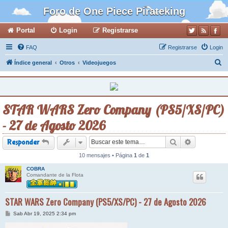
Foro de One Piece Pirateking
Portal
Login
Registrarse
FAQ
Registrarse
Login
B
Índice general
Otros
Videojuegos
u
s
c
STAR WARS Zero Company (PS5/XS/PC)
a
- 27 de Agosto 2026
r
Buscar
Búsqueda a
Responder
10 mensajes • Página
1
de
1
COBRA
Comandante de la Flota
STAR WARS Zero Company (PS5/XS/PC) - 27 de Agosto 2026
M
Sab Abr 19, 2025 2:34 pm
e
n