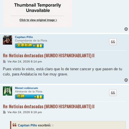
Capitan Pillo
Comandante de la Flota
Re: Noticias destacadas (MUNDO HISPANOHABLANTE) II
M
Vie Abr 24, 2026 8:14 pm
e
n
Pues visto lo visto, está claro que lo de tener cancer y que pasen de tu
s
culo, para Andalucía no fue muy grave.
a
j
e
Monet vobiscum
Almirante de la Flota
Re: Noticias destacadas (MUNDO HISPANOHABLANTE) II
M
Vie Abr 24, 2026 9:18 pm
e
n
s
Capitan Pillo
escribió:
↑
a