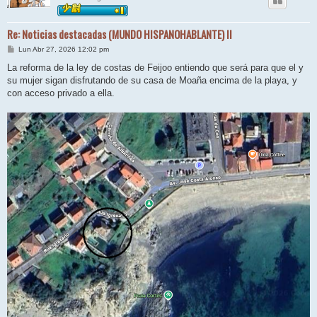
Re: Noticias destacadas (MUNDO HISPANOHABLANTE) II
M
Lun Abr 27, 2026 12:02 pm
e
n
La reforma de la ley de costas de Feijoo entiendo que será para que el y
s
su mujer sigan disfrutando de su casa de Moaña encima de la playa, y
a
j
con acceso privado a ella.
e