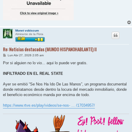
Monet vobiscum
Almirante de la Flota
Re: Noticias destacadas (MUNDO HISPANOHABLANTE) II
M
Lun Abr 27, 2026 2:05 am
e
n
Por si alguien no lo vio... aqui lo puede ver gratis.
s
a
j
INFILTRADO EN EL REAL STATE
e
Ayer se emitió “Se Nos Ha Ido De Las Manos”, un programa documental
donde retratamos desde dentro la locura del mercado inmobiliario, donde
el beneficio económico manda por encima de todo.
https://www.rtve.es/play/videos/se-nos- ... /17034957/