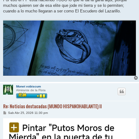
muchos quieren ser de esa elite que jode mi tierra y se lo permiten;
cuando a lo mucho llegaran a ser como El Escudero del Lazarillo.
Monet vobiscum
Almirante de la Flota
Re: Noticias destacadas (MUNDO HISPANOHABLANTE) II
M
Sab Abr 25, 2026 11:30 pm
e
n
s
a
j
e