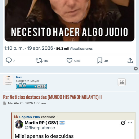
Rax
Sargento Mayor
Re: Noticias destacadas (MUNDO HISPANOHABLANTE) II
M
Mar Abr 28, 2026 1:06 am
e
n
s
Capitan Pillo
escribió:
↑
a
j
e