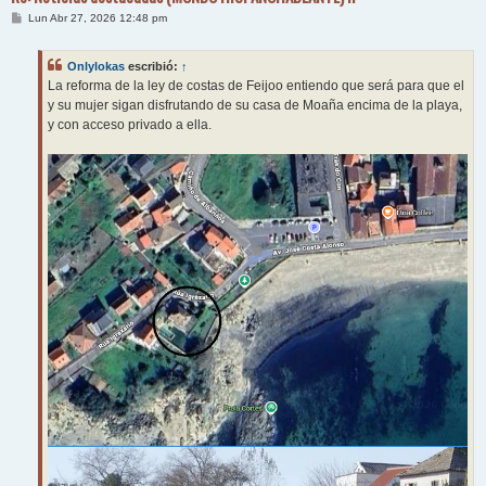
M
Lun Abr 27, 2026 12:48 pm
e
n
s
Onlylokas
escribió:
↑
a
j
La reforma de la ley de costas de Feijoo entiendo que será para que el
e
y su mujer sigan disfrutando de su casa de Moaña encima de la playa,
y con acceso privado a ella.