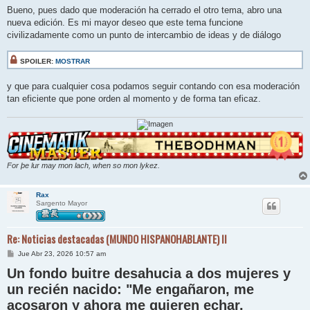
n
Bueno, pues dado que moderación ha cerrado el otro tema, abro una
s
nueva edición. Es mi mayor deseo que este tema funcione
a
j
civilizadamente como un punto de intercambio de ideas y de diálogo
e
SPOILER:
MOSTRAR
y que para cualquier cosa podamos seguir contando con esa moderación
tan eficiente que pone orden al momento y de forma tan eficaz.
For þe lur may mon lach, when so mon lykez.
Rax
Sargento Mayor
Re: Noticias destacadas (MUNDO HISPANOHABLANTE) II
M
Jue Abr 23, 2026 10:57 am
e
Un fondo buitre desahucia a dos mujeres y
n
s
un recién nacido: "Me engañaron, me
a
j
acosaron y ahora me quieren echar.
e