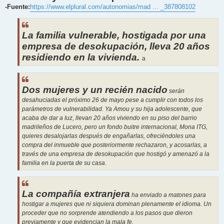
-Fuente:
https://www.elplural.com/autonomias/mad ... _387808102
La familia vulnerable, hostigada por una
empresa de desokupación, lleva 20 años
residiendo en la vivienda.
a
Dos mujeres y un recién nacido
serán
desahuciadas el próximo 26 de mayo pese a cumplir con todos los
parámetros de vulnerabilidad. Ya Amou y su hija adolescente, que
acaba de dar a luz, llevan 20 años viviendo en su piso del barrio
madrileños de Lucero, pero un fondo buitre internacional, Mona ITG,
quieres desalojarlas después de engañarlas, ofreciéndoles una
compra del inmueble que posteriormente rechazaron, y acosarlas, a
través de una empresa de desokupación que hostigó y amenazó a la
familia en la puerta de su casa
.
La compañía extranjera
ha enviado a matones para
hostigar a mujeres que ni siquiera dominan plenamente el idioma. Un
proceder que no sorprende atendiendo a los pasos que dieron
previamente y que evidencian la mala fe.