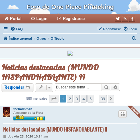
Foro de One Piece Pirateking
Portal
Login
Registrarse
FAQ
Registrarse
Login
B
Índice general
Otros
Offtopic
u
s
c
Noticias destacadas (MUNDO
a
HISPANOHABLANTE) II
r
Buscar
Búsqueda a
Responder
Página
1
2
1
de
3
39
4
5
39
580 mensajes
Siguiente
…
thebodhman
Almirante de la Flota
Noticias destacadas (MUNDO HISPANOHABLANTE) II
M
Jue Abr 23, 2026 10:34 am
e