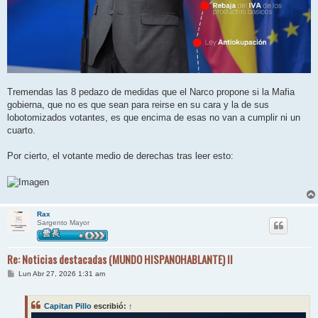
Tremendas las 8 pedazo de medidas que el Narco propone si la Mafia
gobierna, que no es que sean para reirse en su cara y la de sus
lobotomizados votantes, es que encima de esas no van a cumplir ni un
cuarto.
Por cierto, el votante medio de derechas tras leer esto:
Rax
Sargento Mayor
Re: Noticias destacadas (MUNDO HISPANOHABLANTE) II
M
Lun Abr 27, 2026 1:31 am
e
n
s
Capitan Pillo
escribió:
↑
a
j