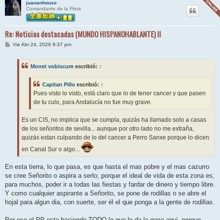
juananhouse
Comandante de la Flota
Re: Noticias destacadas (MUNDO HISPANOHABLANTE) II
M
Vie Abr 24, 2026 9:37 pm
e
n
s
Monet vobiscum
escribió:
↑
a
j
e
Capitan Pillo
escribió:
↑
Pues visto lo visto, está claro que lo de tener cancer y que pasen
de tu culo, para Andalucía no fue muy grave.
Es un CIS, no implica que se cumpla, quizás ha llamado solo a casas
de los señoritos de sevilla... aunque por otro lado no me extraña,
quizás estan culpando de lo del cancer a Perro Sanxe porque lo dicen
en Canal Sur o algo...
En esta tierra, lo que pasa, es que hasta el mas pobre y el mas cazurro
se cree Señorito o aspira a serlo; porque el ideal de vida de esta zona es,
para muchos, poder ir a todas las fiestas y fardar de dinero y tiempo libre.
Y como cualquier aspirante a Señorito, se pone de rodillas o se abre el
hojal para algun dia, con suerte, ser él el que ponga a la gente de rodillas.
Por eso el PP esta haciendo TODO lo que le da la gana aqui, porque