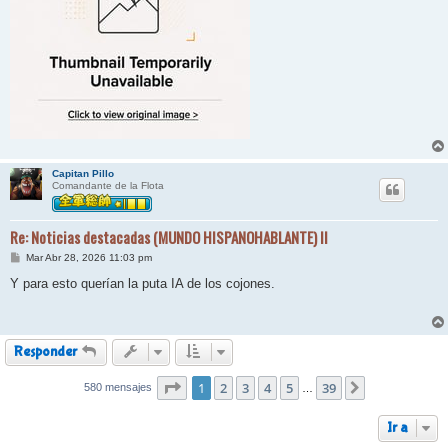
Capitan Pillo
Comandante de la Flota
Re: Noticias destacadas (MUNDO HISPANOHABLANTE) II
M
Mar Abr 28, 2026 11:03 pm
e
n
Y para esto querían la puta IA de los cojones.
s
a
j
e
Responder
Página
1
2
1
de
3
39
4
5
39
580 mensajes
Siguiente
…
Ir a