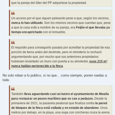
que la pareja del líder del PP adquiriese la propiedad.
Un acceso por el que siguen peleando pese a que, según los vecinos,
nunca lo han utilizado
. Son los mismos vecinos que cuentan que, pese
a que la casa está a nombre de su pareja, era
Feijóo el que llevaba ya
tiempo encaprichado
con el inmueble.
El requisito para conseguirlo pasaba por acreditar la propiedad de esa
porción de tierra antes del deslinde, pero el ministerio lo rechazó
argumentando que, por mucho que sus anteriores propietarios
hubiesen levantado un muro con puerta a su alrededor,
esos 215 m²
nunca habían pertenecido a la finca
.
No solo roban a lo publico, si no que... como siempre, ponen ruedas a
todo.
También
lleva aguardando casi un lustro el ayuntamiento de Moaña
para restaurar un paseo marítimo que se cae a pedazos.
Desde la
primavera de 2021, la pasarela peatonal que finaliza contra
la pared
de bloques de la finca está vallada y en estado de abandono
. Unos
metros por debajo, en la playa, una soga con corcheras cruza la arena