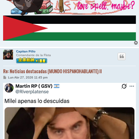
Capitan Pillo
Comandante de la Flota
Re: Noticias destacadas (MUNDO HISPANOHABLANTE) II
M
Lun Abr 27, 2026 11:45 pm
e
n
s
a
j
e