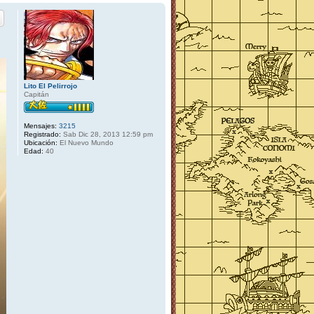
Lito El Pelirrojo
Capitán
Mensajes:
3215
Registrado:
Sab Dic 28, 2013 12:59 pm
Ubicación:
El Nuevo Mundo
Edad:
40