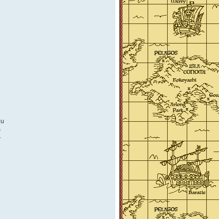
su
e
r