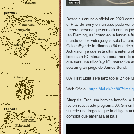
Desde su anuncio oficial en 2020 como 
of Play de Sony en junio,se pudo ver e
tercera persona que contará con un jov
Ian Fleming, así como en la longeva f
mundo de los videojuegos solo ha tenido
GoldenEye de la Nintendo 64 que dejo e
Activision,ya que esta ultima enterro
licencia a IO Interactive para traer d
que sera una trilogía,y IO Interactive 
sea un gran juego de James Bond.
007 First Light,sera lanzado el 27 de
Web Oficial:
https://ioi.dk/es/007firstl
Sinopsis: Tras una heroica hazaña, a J
recién reactivado programa 00. Sin emb
sucede una tragedia que lo obliga a uni
complot que amenaza al país.