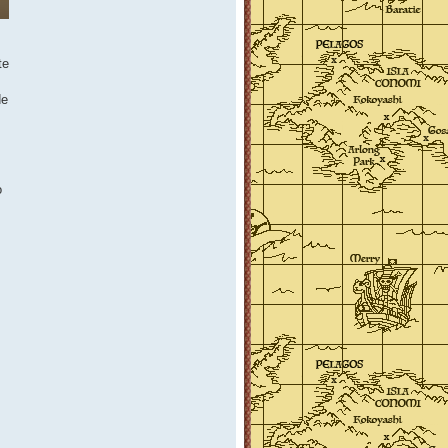
te
de
o