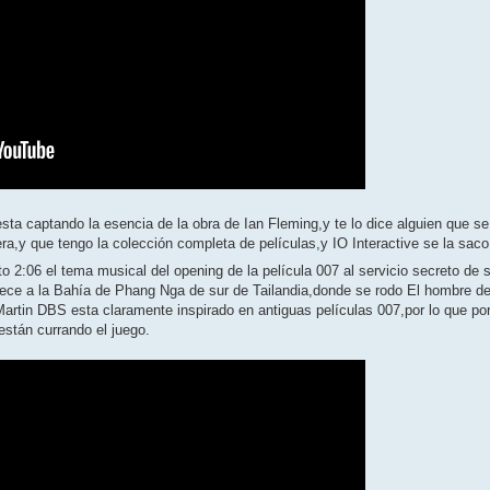
esta captando la esencia de la obra de Ian Fleming,y te lo dice alguien que se
a,y que tengo la colección completa de películas,y IO Interactive se la saco
to 2:06 el tema musical del opening de la película 007 al servicio secreto de 
arece a la Bahía de Phang Nga de sur de Tailandia,donde se rodo El hombre d
 Martin DBS esta claramente inspirado en antiguas películas 007,por lo que po
están currando el juego.