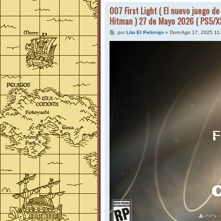
007 First Light ( El nuevo juego d
Hitman ) 27 de Mayo 2026 ( PS5/
M
por
Lito El Pelirrojo
»
Dom Ago 17, 2025 11
e
n
s
a
j
e