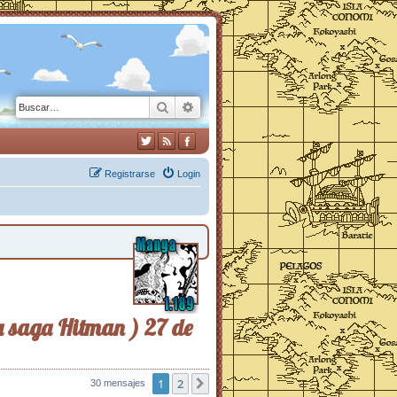
Buscar
Búsqueda avanzada
Registrarse
Login
la saga Hitman ) 27 de
1
2
30 mensajes
Siguiente