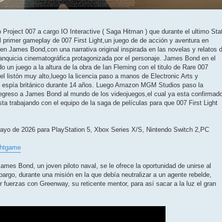
Project 007 a cargo IO Interactive ( Saga Hitman ) que durante el ultimo Sta
l primer gameplay de 007 First Light,un juego de de acción y aventura en
en James Bond,con una narrativa original inspirada en las novelas y relatos 
ranquicia cinematográfica protagonizada por el personaje. James Bond en el
 un juego a la altura de la obra de Ian Fleming con el titulo de Rare 007
l listón muy alto,luego la licencia paso a manos de Electronic Arts y
 al espía británico durante 14 años. Luego Amazon MGM Studios paso la
e regreso a James Bond al mundo de los videojuegos,el cual ya esta confirmad
esta trabajando con el equipo de la saga de películas para que 007 First Light
 Mayo de 2026 para PlayStation 5, Xbox Series X/S, Nintendo Switch 2,PC
ightgame
ames Bond, un joven piloto naval, se le ofrece la oportunidad de unirse al
argo, durante una misión en la que debía neutralizar a un agente rebelde,
r fuerzas con Greenway, su reticente mentor, para así sacar a la luz el gran