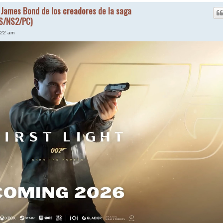
e James Bond de los creadores de la saga
XS/NS2/PC)
:22 am