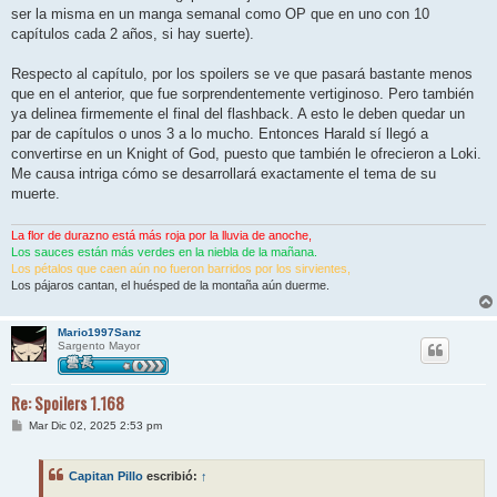
ser la misma en un manga semanal como OP que en uno con 10
capítulos cada 2 años, si hay suerte).
Respecto al capítulo, por los spoilers se ve que pasará bastante menos
que en el anterior, que fue sorprendentemente vertiginoso. Pero también
ya delinea firmemente el final del flashback. A esto le deben quedar un
par de capítulos o unos 3 a lo mucho. Entonces Harald sí llegó a
convertirse en un Knight of God, puesto que también le ofrecieron a Loki.
Me causa intriga cómo se desarrollará exactamente el tema de su
muerte.
La flor de durazno está más roja por la lluvia de anoche,
Los sauces están más verdes en la niebla de la mañana.
Los pétalos que caen aún no fueron barridos por los sirvientes,
Los pájaros cantan, el huésped de la montaña aún duerme.
Mario1997Sanz
Sargento Mayor
Re: Spoilers 1.168
M
Mar Dic 02, 2025 2:53 pm
e
n
s
Capitan Pillo
escribió:
↑
a
j