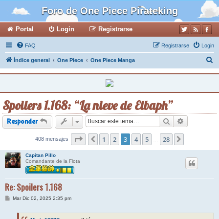
Foro de One Piece Pirateking
Portal
Login
Registrarse
FAQ
Registrarse
Login
B
Índice general
One Piece
One Piece Manga
u
s
c
Spoilers 1.168: “La nieve de Elbaph”
a
r
Buscar
Búsqueda a
Responder
Página
1
3
de
2
28
3
4
5
28
408 mensajes
Anterior
Siguiente
…
Capitan Pillo
Comandante de la Flota
Re: Spoilers 1.168
M
Mar Dic 02, 2025 2:35 pm
e
n
s