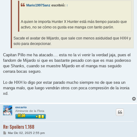
e
Mario1997Sanz
escribió:
↑
A quien le importa Hunter X Hunter está más tiempo parado que
activo, no se cómo os gusta ese manga con tanto parón.
Sacate el avatar de Mijardo, que sale con menos asiduidad que HXH y
solo para decepcionar.
Capitan Pillo me ha atacado.... esta no la vi venir la verdad jaja, pues el
fandom de Mijardo si que es bastante pesado con que es mas poderoso
que Shanks, cuando se muestre Mijardo en el manga mas seguido
cerrara bocas seguro.
Lo de HXH lo digo por estar parado mucho siempre no de que sea un
manga malo, que luego vendrán otros con poca compresión de la ironia
xd.
oscario
Almirante de la Flota
Re: Spoilers 1.168
M
Mar Dic 02, 2025 2:55 pm
e