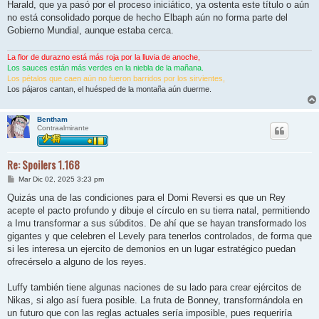
Harald, que ya pasó por el proceso iniciático, ya ostenta este título o aún
no está consolidado porque de hecho Elbaph aún no forma parte del
Gobierno Mundial, aunque estaba cerca.
La flor de durazno está más roja por la lluvia de anoche,
Los sauces están más verdes en la niebla de la mañana.
Los pétalos que caen aún no fueron barridos por los sirvientes,
Los pájaros cantan, el huésped de la montaña aún duerme.
Bentham
Contraalmirante
Re: Spoilers 1.168
M
Mar Dic 02, 2025 3:23 pm
e
n
Quizás una de las condiciones para el Domi Reversi es que un Rey
s
acepte el pacto profundo y dibuje el círculo en su tierra natal, permitiendo
a
j
a Imu transformar a sus súbditos. De ahí que se hayan transformado los
e
gigantes y que celebren el Levely para tenerlos controlados, de forma que
si les interesa un ejercito de demonios en un lugar estratégico puedan
ofrecérselo a alguno de los reyes.
Luffy también tiene algunas naciones de su lado para crear ejércitos de
Nikas, si algo así fuera posible. La fruta de Bonney, transformándola en
un futuro que con las reglas actuales sería imposible, pues requeriría