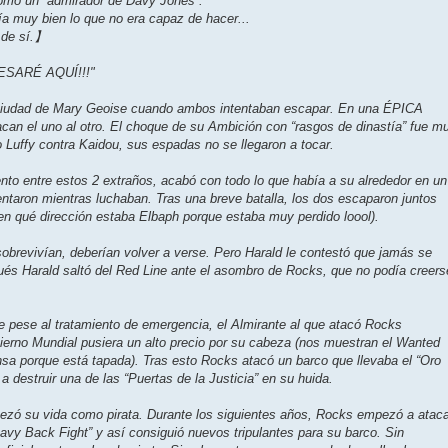
omo un “admirador de Davy Jones”.
ía muy bien lo que no era capaz de hacer...
 de sí.】
GRESARÉ AQUÍ!!!"
 ciudad de Mary Geoise cuando ambos intentaban escapar. En una ÉPICA
an el uno al otro. El choque de su Ambición con “rasgos de dinastía” fue m
o Luffy contra Kaidou, sus espadas no se llegaron a tocar.
iento entre estos 2 extraños, acabó con todo lo que había a su alrededor en un
ntaron mientras luchaban. Tras una breve batalla, los dos escaparon juntos
en qué dirección estaba Elbaph porque estaba muy perdido loool).
sobrevivían, deberían volver a verse. Pero Harald le contestó que jamás se
pués Harald saltó del Red Line ante el asombro de Rocks, que no podía creers
ue pese al tratamiento de emergencia, el Almirante al que atacó Rocks
ierno Mundial pusiera un alto precio por su cabeza (nos muestran el Wanted
a porque está tapada). Tras esto Rocks atacó un barco que llevaba el “Oro
a destruir una de las “Puertas de la Justicia” en su huida.
ezó su vida como pirata. Durante los siguientes años, Rocks empezó a ataca
Davy Back Fight” y así consiguió nuevos tripulantes para su barco. Sin