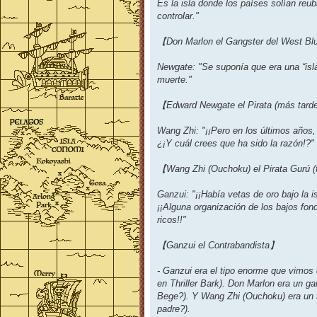
Es la isla donde los países solían reu
controlar."
【Don Marlon el Gangster del West B
Newgate: "Se suponía que era una “isl
muerte."
【Edward Newgate el Pirata (más tard
Wang Zhi: "¡¡Pero en los últimos años,
¿¡Y cuál crees que ha sido la razón!?"
【Wang Zhi (Ouchoku) el Pirata Gurú (fu
Ganzui: "¡¡Había vetas de oro bajo la is
¡¡Alguna organización de los bajos fon
ricos!!"
【Ganzui el Contrabandista】
- Ganzui era el tipo enorme que vimos
en Thriller Bark). Don Marlon era un g
Bege?). Y Wang Zhi (Ouchoku) era un t
padre?).