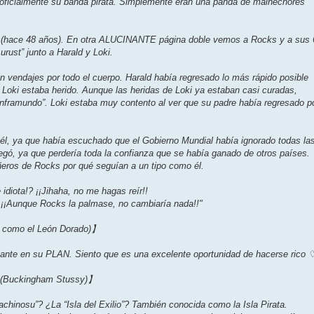
ficialmente su banda pirata. Simplemente eran una panda de malhechores
ck (hace 48 años). En otra ALUCINANTE página doble vemos a Rocks y a sus 
rust” junto a Harald y Loki.
 vendajes por todo el cuerpo. Harald había regresado lo más rápido posible
 Loki estaba herido. Aunque las heridas de Loki ya estaban casi curadas,
 “Inframundo”. Loki estaba muy contento al ver que su padre había regresado p
 él, ya que había escuchado que el Gobierno Mundial había ignorado todas la
egó, ya que perdería toda la confianza que se había ganado de otros países.
eros de Rocks por qué seguían a un tipo como él.
 idiota!? ¡¡Jihaha, no me hagas reír!!
 ¡¡Aunque Rocks la palmase, no cambiaría nada!!"
o como el León Dorado)】
sante en su PLAN. Siento que es una excelente oportunidad de hacerse rico 
s (Buckingham Stussy)】
hinosu”? ¿La “Isla del Exilio”? También conocida como la Isla Pirata.