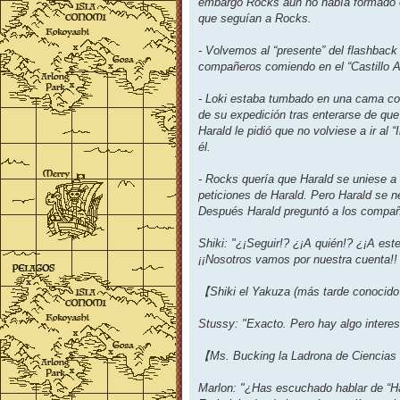
embargo Rocks aún no había formado o
que seguían a Rocks.
- Volvemos al “presente” del flashba
compañeros comiendo en el “Castillo Au
- Loki estaba tumbado en una cama con
de su expedición tras enterarse de que
Harald le pidió que no volviese a ir al
él.
- Rocks quería que Harald se uniese a
peticiones de Harald. Pero Harald se n
Después Harald preguntó a los compañ
Shiki: "¿¡Seguir!? ¿¡A quién!? ¿¡A este
¡¡Nosotros vamos por nuestra cuenta!!
【Shiki el Yakuza (más tarde conocid
Stussy: "Exacto. Pero hay algo intere
【Ms. Bucking la Ladrona de Ciencia
Marlon: "¿Has escuchado hablar de “Hac