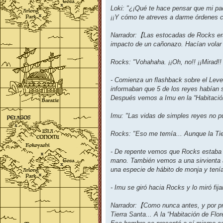
Loki: "¿¡Qué te hace pensar que mi pad
¡¡Y cómo te atreves a darme órdenes co
Narrador:【Las estocadas de Rocks eran
impacto de un cañonazo. Hacían volar 
Rocks: "Vohahaha. ¡¡Oh, no!! ¡¡Mirad!! 
- Comienza un flashback sobre el Level
informaban que 5 de los reyes habían 
Después vemos a Imu en la “Habitación
Imu: "Las vidas de simples reyes no 
Rocks: "Eso me temía... Aunque la Tie
- De repente vemos que Rocks estaba s
mano. También vemos a una sirvienta ar
una especie de hábito de monja y tenía
- Imu se giró hacia Rocks y lo miró f
Narrador:【Como nunca antes, y por pri
Tierra Santa... A la “Habitación de Flor