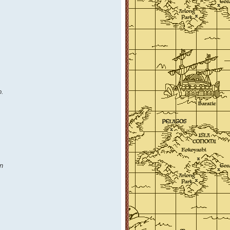
o.
on