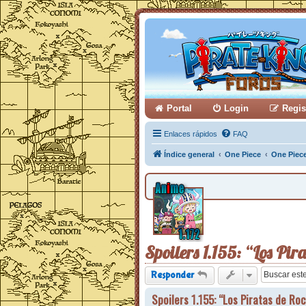
Portal
Login
Regis
Enlaces rápidos
FAQ
Índice general
One Piece
One Piec
Spoilers 1.155: “Los Pir
Responder
Spoilers 1.155: “Los Piratas de Ro