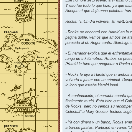
Ese hombre se presentó a sí mismo c
Y eso fue todo lo que hizo, ya que sab
Aunque sí que dejó unas palabras tras
Rocks: "¡¡¡Un día volveré...!!! ¡¡¡RE
- Rocks se encontró con Harald en la
página doble, vemos que ambos se atac
parecido al de Roger contra Shirohige 
- El narrador explica que el enfrentam
rango de 5 kilómetros. Ambos se prese
(Harald le tuvo que preguntar a Rocks 
- Rocks le dijo a Harald que si ambos 
volvería a juntar con un criminal. Des
lo loco que estaba Harald loool
- A continuación, el narrador cuenta q
finalmente murió. Esto hizo que el Gob
de Rocks, pero no vemos su recompens
Celestial” a Mary Geoise. Incluso llegó 
- Ya con dinero y un barco, Rocks emp
a barcos piratas. Participó en varios “