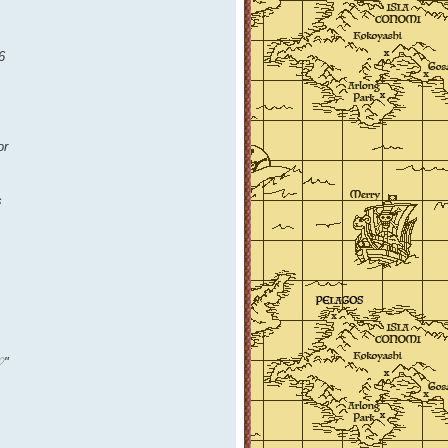
6
or
s
♡"