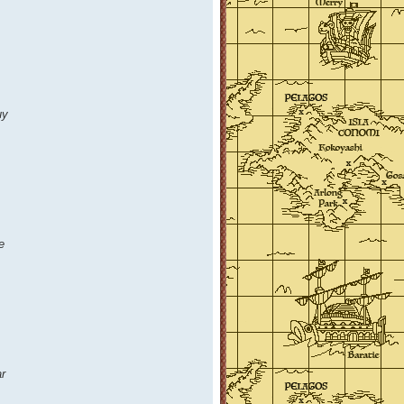
uy
e
r