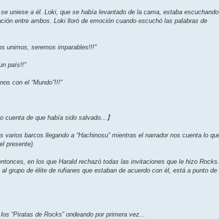
e se uniese a él. Loki, que se había levantado de la cama, estaba escuchando
sación entre ambos. Loki lloró de emoción cuando escuchó las palabras de
nos unimos, seremos imparables!!!"
un país!!"
nos con el “Mundo”!!!"
o cuenta de que había sido salvado...】
os varios barcos llegando a “Hachinosu” mientras el narrador nos cuenta lo qu
l presente).
onces, en los que Harald rechazó todas las invitaciones que le hizo Rocks.
o al grupo de élite de rufianes que estaban de acuerdo con él, está a punto de
e los “Piratas de Rocks” ondeando por primera vez...