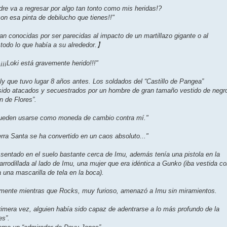
re va a regresar por algo tan tonto como mis heridas!?
n esa pinta de debilucho que tienes!!"
 conocidas por ser parecidas al impacto de un martillazo gigante o al
todo lo que había a su alrededor.】
¡¡¡Loki está gravemente herido!!!"
y que tuvo lugar 8 años antes. Los soldados del “Castillo de Pangea”
sido atacados y secuestrados por un hombre de gran tamaño vestido de negr
 de Flores”.
pueden usarse como moneda de cambio contra mí."
rra Santa se ha convertido en un caos absoluto..."
entado en el suelo bastante cerca de Imu, además tenía una pistola en la
rodillada al lado de Imu, una mujer que era idéntica a Gunko (iba vestida c
 una mascarilla de tela en la boca).
ijamente mientras que Rocks, muy furioso, amenazó a Imu sin miramientos.
mera vez, alguien había sido capaz de adentrarse a lo más profundo de la
es”.