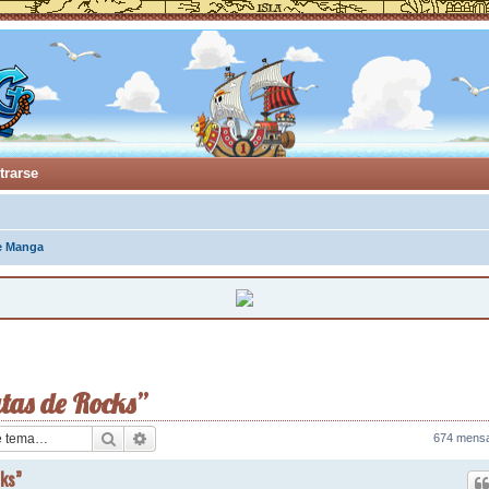
trarse
e Manga
atas de Rocks”
Buscar
Búsqueda avanzada
674 mens
cks”