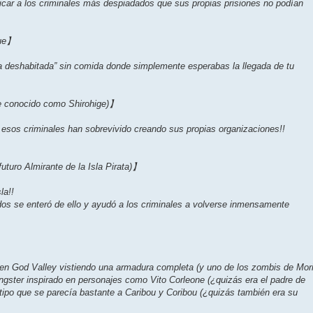
bicar a los criminales más despiadados que sus propias prisiones no podían
lue】
a deshabitada” sin comida donde simplemente esperabas la llegada de tu
e conocido como Shirohige)】
 esos criminales han sobrevivido creando sus propias organizaciones!!
turo Almirante de la Isla Pirata)】
la!!
dos se enteró de ello y ayudó a los criminales a volverse inmensamente
 en God Valley vistiendo una armadura completa (y uno de los zombis de Mor
angster inspirado en personajes como Vito Corleone (¿quizás era el padre de
ipo que se parecía bastante a Caribou y Coribou (¿quizás también era su