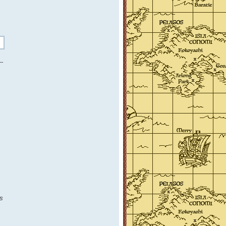
--
as