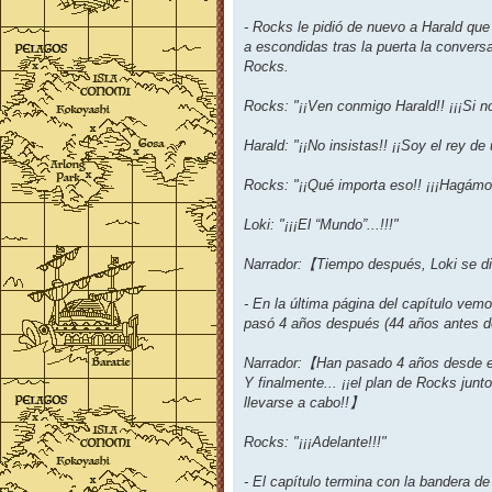
- Rocks le pidió de nuevo a Harald qu
a escondidas tras la puerta la conver
Rocks.
Rocks: "¡¡Ven conmigo Harald!! ¡¡¡Si 
Harald: "¡¡No insistas!! ¡¡Soy el rey de 
Rocks: "¡¡Qué importa eso!! ¡¡¡Hagámo
Loki: "¡¡¡El “Mundo”...!!!"
Narrador:【Tiempo después, Loki se di
- En la última página del capítulo vem
pasó 4 años después (44 años antes de
Narrador:【Han pasado 4 años desde ent
Y finalmente... ¡¡el plan de Rocks junt
llevarse a cabo!!】
Rocks: "¡¡¡Adelante!!!"
- El capítulo termina con la bandera d