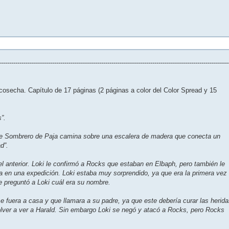
----------------------------------------------------------------------------------------------------------------
 cosecha. Capítulo de 17 páginas (2 páginas a color del Color Spread y 15
”.
 de Sombrero de Paja camina sobre una escalera de madera que conecta un
d”.
l anterior. Loki le confirmó a Rocks que estaban en Elbaph, pero también le
sla en una expedición. Loki estaba muy sorprendido, ya que era la primera vez
 preguntó a Loki cuál era su nombre.
e fuera a casa y que llamara a su padre, ya que este debería curar las herid
lver a ver a Harald. Sin embargo Loki se negó y atacó a Rocks, pero Rocks