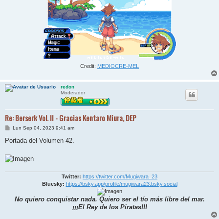
Credit:
MEDIOCRE-MEL
redon
Moderador
Re: Berserk Vol. II - Gracias Kentaro Miura, DEP
M
Lun Sep 04, 2023 9:41 am
e
n
Portada del Volumen 42.
s
a
j
e
Twitter:
https://twitter.com/Mugiwara_23
Bluesky:
https://bsky.app/profile/mugiwara23.bsky.social
No quiero conquistar nada. Quiero ser el tío más libre del mar.
¡¡¡El Rey de los Piratas!!!