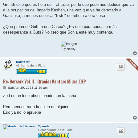
n
Griffith dice que es hora de ir al Este, por lo que podemos deducir que va
s
a la ocupación del Imperio Kushan, una vez que ya ha derrotado a
a
j
Ganishka, a menos que ir al "Este" se refiera a otra cosa.
e
¿Qué pretende Griffith con Casca? ¿Es solo para causarle más
desesperanza a Guts? No creo que Sonia esté muy contenta.
By Natthy
Batvictor
Almirante de la Flota
Re: Berserk Vol. II - Gracias Kentaro Miura, DEP
M
Sab Abr 29, 2023 11:29 am
e
n
Zod es un loco obsesionado con la lucha
s
a
j
Pero secuestrar a la chica de alguien
e
Eso ya no lo aprueba
Spandam
Comandante de la Flota