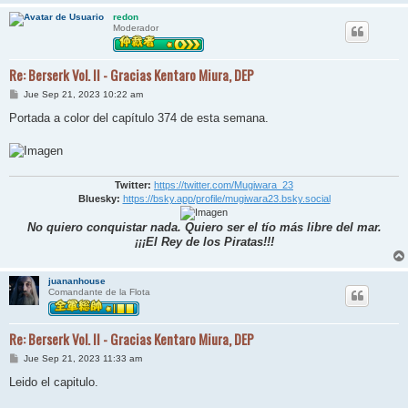
redon
Moderador
Re: Berserk Vol. II - Gracias Kentaro Miura, DEP
M
Jue Sep 21, 2023 10:22 am
e
n
Portada a color del capítulo 374 de esta semana.
s
a
j
e
Twitter:
https://twitter.com/Mugiwara_23
Bluesky:
https://bsky.app/profile/mugiwara23.bsky.social
No quiero conquistar nada. Quiero ser el tío más libre del mar.
¡¡¡El Rey de los Piratas!!!
juananhouse
Comandante de la Flota
Re: Berserk Vol. II - Gracias Kentaro Miura, DEP
M
Jue Sep 21, 2023 11:33 am
e
n
Leido el capitulo.
s
a