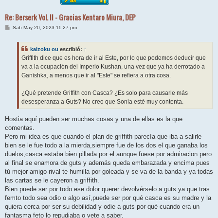
Re: Berserk Vol. II - Gracias Kentaro Miura, DEP
M
Sab May 20, 2023 11:27 pm
e
n
s
kaizoku ou
escribió:
↑
a
j
Griffith dice que es hora de ir al Este, por lo que podemos deducir que
e
va a la ocupación del Imperio Kushan, una vez que ya ha derrotado a
Ganishka, a menos que ir al "Este" se refiera a otra cosa.
¿Qué pretende Griffith con Casca? ¿Es solo para causarle más
desesperanza a Guts? No creo que Sonia esté muy contenta.
Hostia aquí pueden ser muchas cosas y una de ellas es la que
comentas.
Pero mi idea es que cuando el plan de griffith parecía que iba a salirle
bien se le fue todo a la mierda,siempre fue de los dos el que ganaba los
duelos,casca estaba bien pillada por el aunque fuese por admiracion pero
al final se enamora de guts y además queda embarazada y encima pues
tú mejor amigo-rival te humilla por goleada y se va de la banda y ya todas
las cartas se le cayeron a griffith.
Bien puede ser por todo ese dolor querer devolvérselo a guts ya que tras
femto todo sea odio o algo así,puede ser por qué casca es su madre y la
quiera cerca por ser su debilidad y odie a guts por qué cuando era un
fantasma feto lo repudiaba o vete a saber.