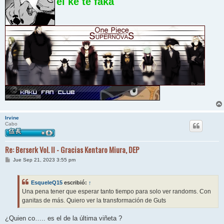
el ke te faka
Irvine
Cabo
Re: Berserk Vol. II - Gracias Kentaro Miura, DEP
M
Jue Sep 21, 2023 3:55 pm
e
n
s
EsqueleQ15
escribió:
↑
a
j
Una pena tener que esperar tanto tiempo para solo ver randoms. Con
e
ganitas de más. Quiero ver la transformación de Guts
¿Quien co….. es el de la última viñeta ?