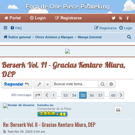
Foro de One Piece Pirateking
Portal
Login
Registrarse
FAQ
Registrarse
Login
B
Índice general
Otros Animes y Mangas
Manga General
u
s
c
Berserk Vol. II - Gracias Kentaro Miura,
a
DEP
r
Buscar
Búsqueda a
Responder
Página
1
55
de
53
60
54
55
56
57
60
900 mensajes
Anterior
Sigui
…
…
kaizoku ou
Comandante de la Flota
Re: Berserk Vol. II - Gracias Kentaro Miura, DEP
M
Sab Abr 29, 2023 2:04 am
e