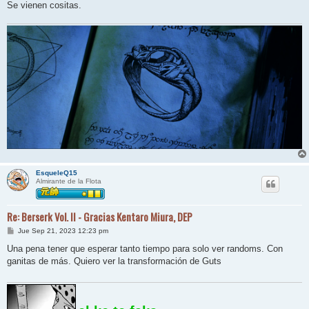
j
Se vienen cositas.
e
EsqueleQ15
Almirante de la Flota
Re: Berserk Vol. II - Gracias Kentaro Miura, DEP
M
Jue Sep 21, 2023 12:23 pm
e
n
Una pena tener que esperar tanto tiempo para solo ver randoms. Con
s
ganitas de más. Quiero ver la transformación de Guts
a
j
e