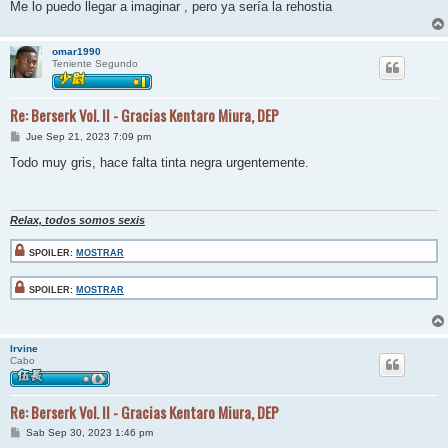
Me lo puedo llegar a imaginar , pero ya sería la rehostia
omar1990
Teniente Segundo
Re: Berserk Vol. II - Gracias Kentaro Miura, DEP
M
Jue Sep 21, 2023 7:09 pm
e
n
Todo muy gris, hace falta tinta negra urgentemente.
s
a
j
e
Relax, todos somos sexis
SPOILER:
MOSTRAR
SPOILER:
MOSTRAR
Irvine
Cabo
Re: Berserk Vol. II - Gracias Kentaro Miura, DEP
M
Sab Sep 30, 2023 1:46 pm
e