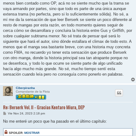
menos bien contado como OP, acá no se siente mucho que la trama se
vaya armando por partes, sino que todo es parte de una única aunque
extensa trama (no perfecta, pero si lo suficientemente sólida). No sé, a
mí me da la sensación de que leer Berserk se siente un poco diferente al
resto de mangas por esta razón, en todo momento quieres seguir de
cerca cómo se desarrollara y concluira la historia entre Gus y Griffith, por
sobre cualquier subtrama menor. No sé trata de pensar qué será lo
siguiente que hará el autor, sino dónde estallara el climax de todo esto. A
menos que el manga sea bastante breve, con una historia muy concreta
como FMA, no recuerdo yo tener esta sensación que produce Berserk
con otro manga, donde la historia principal sea tan atrapante porque no
se desenfoca, y todo lo que ocurre se siente parte de algo unificado
hacía algo mucho más grande. No sé, mucho tiempo sentí esta
sensación cuando leía pero no conseguía como ponerlo en palabras.
Ciberpiranha
Comandante de la Flota
Re: Berserk Vol. II - Gracias Kentaro Miura, DEP
M
Vie Nov 24, 2023 2:18 pm
e
n
No me enteré un poco que ha pasado en el último capítulo:
s
a
j
SPOILER:
MOSTRAR
e