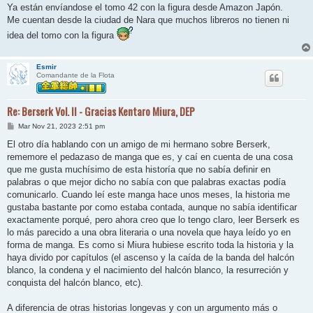
n
Ya están envíandose el tomo 42 con la figura desde Amazon Japón.
s
Me cuentan desde la ciudad de Nara que muchos libreros no tienen ni
a
j
idea del tomo con la figura
e
Esmir
Comandante de la Flota
Re: Berserk Vol. II - Gracias Kentaro Miura, DEP
M
Mar Nov 21, 2023 2:51 pm
e
n
El otro día hablando con un amigo de mi hermano sobre Berserk,
s
rememore el pedazaso de manga que es, y caí en cuenta de una cosa
a
j
que me gusta muchísimo de esta historía que no sabía definir en
e
palabras o que mejor dicho no sabía con que palabras exactas podía
comunicarlo. Cuando leí este manga hace unos meses, la historia me
gustaba bastante por como estaba contada, aunque no sabía identificar
exactamente porqué, pero ahora creo que lo tengo claro, leer Berserk es
lo más parecido a una obra literaria o una novela que haya leído yo en
forma de manga. Es como si Miura hubiese escrito toda la historia y la
haya divido por capítulos (el ascenso y la caída de la banda del halcón
blanco, la condena y el nacimiento del halcón blanco, la resurreción y
conquista del halcón blanco, etc).
A diferencia de otras historias longevas y con un argumento más o