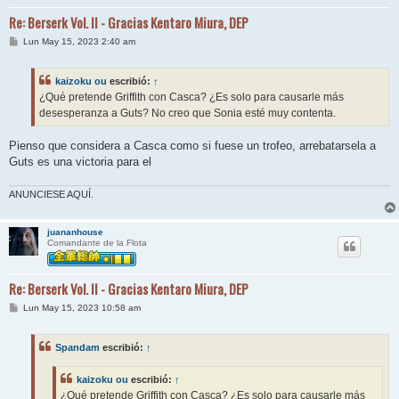
Re: Berserk Vol. II - Gracias Kentaro Miura, DEP
M
Lun May 15, 2023 2:40 am
e
n
s
kaizoku ou
escribió:
↑
a
j
¿Qué pretende Griffith con Casca? ¿Es solo para causarle más
e
desesperanza a Guts? No creo que Sonia esté muy contenta.
Pienso que considera a Casca como si fuese un trofeo, arrebatarsela a
Guts es una victoria para el
ANUNCIESE AQUÍ.
juananhouse
Comandante de la Flota
Re: Berserk Vol. II - Gracias Kentaro Miura, DEP
M
Lun May 15, 2023 10:58 am
e
n
s
Spandam
escribió:
↑
a
j
e
kaizoku ou
escribió:
↑
¿Qué pretende Griffith con Casca? ¿Es solo para causarle más