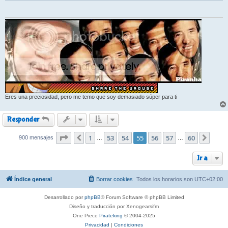
Eres una preciosidad, pero me temo que soy demasiado súper para ti
Responder
Página
1
55
de
53
60
54
55
56
57
60
900 mensajes
Anterior
Sigui
…
…
Ir a
Índice general
Borrar cookies
Todos los horarios son
UTC+02:00
Desarrollado por
phpBB
® Forum Software © phpBB Limited
Diseño y traducción por Xenogearsifm
One Piece
Pirateking
© 2004-2025
Privacidad
|
Condiciones