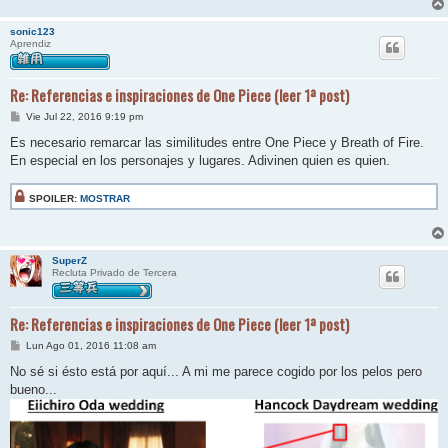
sonic123
Aprendiz
Re: Referencias e inspiraciones de One Piece (leer 1ª post)
M
Vie Jul 22, 2016 9:19 pm
e
n
Es necesario remarcar las similitudes entre One Piece y Breath of Fire.
s
En especial en los personajes y lugares. Adivinen quien es quien.
a
j
e
SPOILER:
MOSTRAR
SuperZ
Recluta Privado de Tercera
Re: Referencias e inspiraciones de One Piece (leer 1ª post)
M
Lun Ago 01, 2016 11:08 am
e
n
No sé si ésto está por aquí... A mi me parece cogido por los pelos pero
s
bueno...
a
j
e