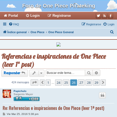
Foro de One Piece Pirateking
Portal
Login
Registrarse
FAQ
Registrarse
Login
B
Índice general
One Piece
One Piece General
u
s
c
Referencias e inspiraciones de One Piece
a
(leer 1ª post)
r
Buscar
Búsqueda a
Responder
Página
1
26
de
24
29
25
26
27
28
29
424 mensajes
Anterior
Siguie
…
Papichulo
Sargento Mayor
Re: Referencias e inspiraciones de One Piece (leer 1ª post)
M
Vie Mar 25, 2016 5:38 pm
e