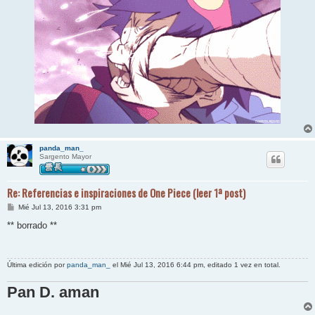
panda_man_
Sargento Mayor
Re: Referencias e inspiraciones de One Piece (leer 1ª post)
M
Mié Jul 13, 2016 3:31 pm
e
n
** borrado **
s
a
j
e
Última edición por
panda_man_
el Mié Jul 13, 2016 6:44 pm, editado 1 vez en total.
Pan D. aman