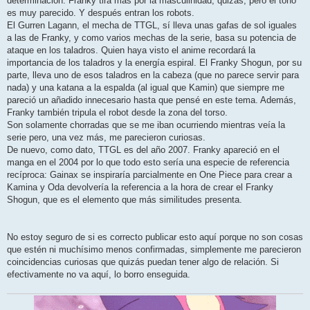
determinación. Franky tira más por la masculinidad, quizás, pero el tono
es muy parecido. Y después entran los robots.
El Gurren Lagann, el mecha de TTGL, sí lleva unas gafas de sol iguales
a las de Franky, y como varios mechas de la serie, basa su potencia de
ataque en los taladros. Quien haya visto el anime recordará la
importancia de los taladros y la energía espiral. El Franky Shogun, por su
parte, lleva uno de esos taladros en la cabeza (que no parece servir para
nada) y una katana a la espalda (al igual que Kamin) que siempre me
pareció un añadido innecesario hasta que pensé en este tema. Además,
Franky también tripula el robot desde la zona del torso.
Son solamente chorradas que se me iban ocurriendo mientras veía la
serie pero, una vez más, me parecieron curiosas.
De nuevo, como dato, TTGL es del año 2007. Franky apareció en el
manga en el 2004 por lo que todo esto sería una especie de referencia
recíproca: Gainax se inspiraría parcialmente en One Piece para crear a
Kamina y Oda devolvería la referencia a la hora de crear el Franky
Shogun, que es el elemento que más similitudes presenta.
No estoy seguro de si es correcto publicar esto aquí porque no son cosas
que estén ni muchísimo menos confirmadas, simplemente me parecieron
coincidencias curiosas que quizás puedan tener algo de relación. Si
efectivamente no va aquí, lo borro enseguida.