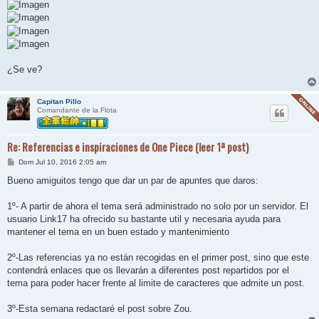
¿Se ve?
Capitan Pillo
Comandante de la Flota
Re: Referencias e inspiraciones de One Piece (leer 1ª post)
M
Dom Jul 10, 2016 2:05 am
e
n
Bueno amiguitos tengo que dar un par de apuntes que daros:
s
a
j
1º- A partir de ahora el tema será administrado no solo por un servidor. El
e
usuario Link17 ha ofrecido su bastante util y necesaria ayuda para
mantener el tema en un buen estado y mantenimiento
2º-Las referencias ya no están recogidas en el primer post, sino que este
contendrá enlaces que os llevarán a diferentes post repartidos por el
tema para poder hacer frente al limite de caracteres que admite un post.
3º-Esta semana redactaré el post sobre Zou.