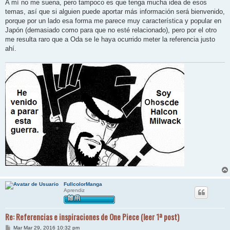
A mí no me suena, pero tampoco es que tenga mucha idea de esos
temas, así que si alguien puede aportar más información será bienvenido,
porque por un lado esa forma me parece muy característica y popular en
Japón (demasiado como para que no esté relacionado), pero por el otro
me resulta raro que a Oda se le haya ocurrido meter la referencia justo
ahí.
FullcolorManga
Aprendiz
Re: Referencias e inspiraciones de One Piece (leer 1ª post)
M
Mar Mar 29, 2016 10:32 pm