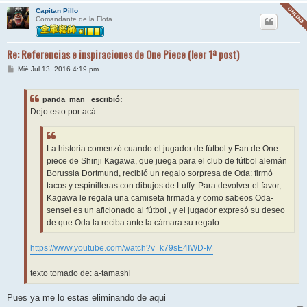
Capitan Pillo
Comandante de la Flota
Re: Referencias e inspiraciones de One Piece (leer 1ª post)
M
Mié Jul 13, 2016 4:19 pm
e
n
s
panda_man_ escribió:
a
j
Dejo esto por acá
e
La historia comenzó cuando el jugador de fútbol y Fan de One
piece de Shinji Kagawa, que juega para el club de fútbol alemán
Borussia Dortmund, recibió un regalo sorpresa de Oda: firmó
tacos y espinilleras con dibujos de Luffy. Para devolver el favor,
Kagawa le regala una camiseta firmada y como sabeos Oda-
sensei es un aficionado al fútbol , y el jugador expresó su deseo
de que Oda la reciba ante la cámara su regalo.
https://www.youtube.com/watch?v=k79sE4IWD-M
texto tomado de: a-tamashi
Pues ya me lo estas eliminando de aqui