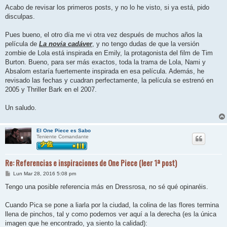
n
Acabo de revisar los primeros posts, y no lo he visto, si ya está, pido
s
disculpas.
a
j
e
Pues bueno, el otro día me vi otra vez después de muchos años la
película de
La novia cadáver
, y no tengo dudas de que la versión
zombie de Lola está inspirada en Emily, la protagonista del film de Tim
Burton. Bueno, para ser más exactos, toda la trama de Lola, Nami y
Absalom estaría fuertemente inspirada en esa película. Además, he
revisado las fechas y cuadran perfectamente, la película se estrenó en
2005 y Thriller Bark en el 2007.
Un saludo.
El One Piece es Sabo
Teniente Comandante
Re: Referencias e inspiraciones de One Piece (leer 1ª post)
M
Lun Mar 28, 2016 5:08 pm
e
n
Tengo una posible referencia más en Dressrosa, no sé qué opinaréis.
s
a
j
Cuando Pica se pone a liarla por la ciudad, la colina de las flores termina
e
llena de pinchos, tal y como podemos ver aquí a la derecha (es la única
imagen que he encontrado, ya siento la calidad):