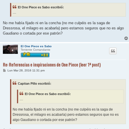
n
s
El One Piece es Sabo escribió:
a
j
....
e
No me había fijado ni en la concha (no me culpéis es la saga de
Dressrosa, el milagro es acabarla) pero estamos seguros que no es algo
Gaudiano o cortada por ese patrón?
El One Piece es Sabo
Teniente Comandante
Re: Referencias e inspiraciones de One Piece (leer 1ª post)
M
Lun Mar 28, 2016 11:31 pm
e
n
s
Capitan Pillo escribió:
a
j
e
El One Piece es Sabo escribió:
....
No me había fijado ni en la concha (no me culpéis es la saga de
Dressrosa, el milagro es acabarla) pero estamos seguros que no es
algo Gaudiano o cortada por ese patrón?