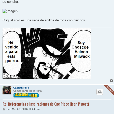
su concha:
O igual sólo es una serie de anillos de roca con pinchos.
Capitan Pillo
Comandante de la Flota
Re: Referencias e inspiraciones de One Piece (leer 1ª post)
M
Lun Mar 28, 2016 11:24 pm
e