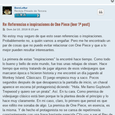
BoreLoftur
Recluta Privado de Tercera
Re: Referencias e inspiraciones de One Piece (leer 1ª post)
M
Dom Jul 10, 2016 8:15 pm
e
n
No estoy muy seguro de que esto sean referencias o inspiraciones.
s
Probablemente no, a quién vamos a engañar. Pero me he encontrado un
a
j
par de cosas que no puedo evitar relacionar con One Piece y que a lo
e
mejor pueden resultar interesantes.
La primera de estas "inspiraciones" la encontré hace tiempo. Como todo
lo bueno y bello de este mundo, fue tras unas rebajas de steam. Hace
tiempo que estoy tratando de jugar algunos de esos videojuegos que
marcaron época o hicieron historia y me encontré un día jugando al
Monkey Island. Clásicazo. El juego empieza muy a saco. Pocos
segundos después de que desaparezca la pantalla de inicio, un chaval
aparece en escena (el protagonista) diciendo: "Hola. Me llamo Guybrush
Trepwood y quiero ser un pirata". Así. En tu cara. Como premisa de
videojuego clásico está bien porque te la plantea desde el principio y lo
hace muy claramente. En mi caso, claro, lo primero que pensé es que
ese rollito me sonaba de algo. La premisa de One Piece, en esencia, es
la misma. Y de hecho el protagonista no se cansa de repetírnosla
constantemente con una frase bastante parecida ("Yo voy a ser el Rey de