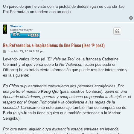
e
n
Un parecido que he visto con la pistola de dedo/shigan es cuando Tao
s
Pai Pai mata a un tendero con un dedo.
a
j
e
Shenron
Sargento Mayor
Re: Referencias e inspiraciones de One Piece (leer 1ª post)
M
Lun Abr 25, 2016 6:38 pm
e
n
Leyendo varios libros (el
"El viaje de Teo"
de la francesa Catherine
s
Clément y el que versa sobre la
No Violencia
, recién posteado en
a
j
Offtopic) he extraído cierta información que puede resultar interesante y
e
es la siguiente:
En China supuestamente coexistieron dos personas antagónicas. Por
una parte, el maestro
Kong Qiu
(para nosotros Confucio),
quien en una
época de desórdenes, guerras y usurpaciones propugnaba la disciplina, el
respeto por el Orden Primordial y la obediencia a las reglas de la
sociedad.
Curiosamente este personaje también fue contemporáneo de
Buda (cuya fruta lo tiene alguien que también pertenece a la Marina:
Sengoku).
Por otra parte, alguien cuya existencia estaba envuelta en leyenda,