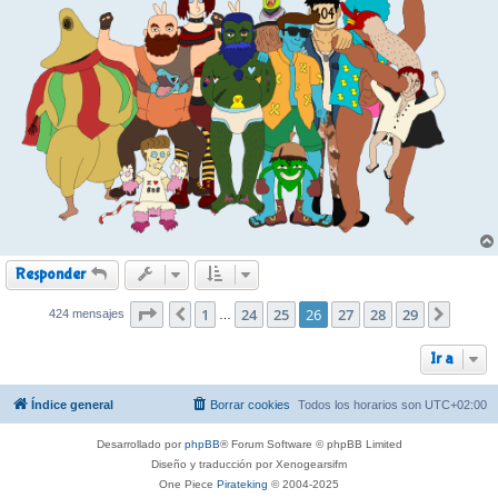
Responder
Página
1
26
de
24
29
25
26
27
28
29
424 mensajes
Anterior
Siguie
…
Ir a
Índice general
Borrar cookies
Todos los horarios son
UTC+02:00
Desarrollado por
phpBB
® Forum Software © phpBB Limited
Diseño y traducción por Xenogearsifm
One Piece
Pirateking
© 2004-2025