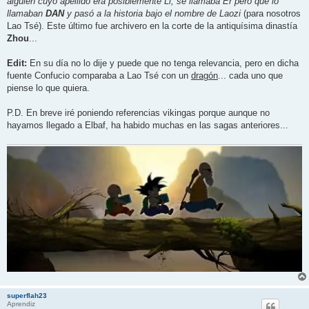
alguien cuyo apellido era posiblemente Li, se llamaba Er pero que lo
llamaban
DAN
y pasó a la historia bajo el nombre de Laozi
(para nosotros
Lao Tsé). Este último fue archivero en la corte de la antiquísima dinastía
Zhou
...
Edit:
En su día no lo dije y puede que no tenga relevancia, pero en dicha
fuente Confucio comparaba a Lao Tsé con un
dragón
... cada uno que
piense lo que quiera.
P.D. En breve iré poniendo referencias vikingas porque aunque no
hayamos llegado a Elbaf, ha habido muchas en las sagas anteriores...
superflah23
Aprendiz