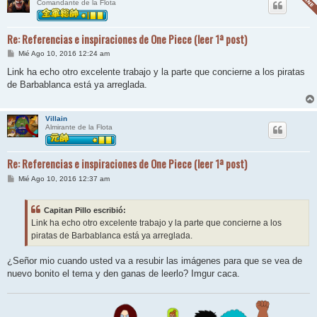
Comandante de la Flota
Re: Referencias e inspiraciones de One Piece (leer 1ª post)
M
Mié Ago 10, 2016 12:24 am
e
n
Link ha echo otro excelente trabajo y la parte que concierne a los piratas
s
de Barbablanca está ya arreglada.
a
j
e
Villain
Almirante de la Flota
Re: Referencias e inspiraciones de One Piece (leer 1ª post)
M
Mié Ago 10, 2016 12:37 am
e
n
s
Capitan Pillo escribió:
a
j
Link ha echo otro excelente trabajo y la parte que concierne a los
e
piratas de Barbablanca está ya arreglada.
¿Señor mio cuando usted va a resubir las imágenes para que se vea de
nuevo bonito el tema y den ganas de leerlo? Imgur caca.