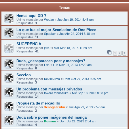
Temas
Hentai aqui XD ?
Último mensaje por
Wodao
«
Jue Jun 19, 2014 8:48 pm
Respuestas:
3
Lo que fue el mejor Scanlation de One Piece
Último mensaje por
Speaker
«
Jue Abr 24, 2014 3:10 pm
Respuestas:
11
SUGERENCIA
Último mensaje por
jal90
«
Mar Mar 18, 2014 11:59 am
Respuestas:
41
1
2
3
Duda, ¿desaparecen post y mensajes?
Último mensaje por
Litis
«
Lun Nov 04, 2013 12:29 am
Respuestas:
8
Seccion
Último mensaje por
KevinKuma
«
Dom Oct 27, 2013 9:35 am
Respuestas:
3
Un problema con mensajes privados
Último mensaje por
tokoro tennosuke
«
Mié Sep 18, 2013 8:38 pm
Respuestas:
14
Propuesta de mercadillo
Último mensaje por
Xenogearsifm
«
Jue Ago 29, 2013 2:57 am
Respuestas:
2
Duda sobre poner imágenes del manga
Último mensaje por
Komaru
«
Dom Jul 21, 2013 2:54 am
Respuestas:
4