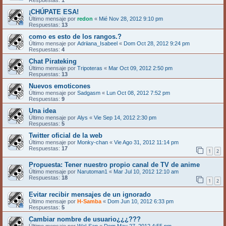
¡CHÚPATE ESA!
Último mensaje por
redon
«
Mié Nov 28, 2012 9:10 pm
Respuestas:
13
como es esto de los rangos.?
Último mensaje por
Adriiana_Isabeel
«
Dom Oct 28, 2012 9:24 pm
Respuestas:
4
Chat Pirateking
Último mensaje por
Tripoteras
«
Mar Oct 09, 2012 2:50 pm
Respuestas:
13
Nuevos emoticones
Último mensaje por
Sadgasm
«
Lun Oct 08, 2012 7:52 pm
Respuestas:
9
Una idea
Último mensaje por
Alys
«
Vie Sep 14, 2012 2:30 pm
Respuestas:
5
Twitter oficial de la web
Último mensaje por
Monky-chan
«
Vie Ago 31, 2012 11:14 pm
Respuestas:
17
1
2
Propuesta: Tener nuestro propio canal de TV de anime
Último mensaje por
Narutoman1
«
Mar Jul 10, 2012 12:10 am
Respuestas:
18
1
2
Evitar recibir mensajes de un ignorado
Último mensaje por
H-Samba
«
Dom Jun 10, 2012 6:33 pm
Respuestas:
5
Cambiar nombre de usuario¿¿¿???