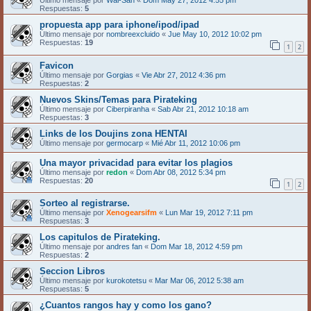
Último mensaje por
Wal-San
«
Dom May 27, 2012 4:55 pm
Respuestas:
5
propuesta app para iphone/ipod/ipad
Último mensaje por
nombreexcluido
«
Jue May 10, 2012 10:02 pm
Respuestas:
19
1
2
Favicon
Último mensaje por
Gorgias
«
Vie Abr 27, 2012 4:36 pm
Respuestas:
2
Nuevos Skins/Temas para Pirateking
Último mensaje por
Ciberpiranha
«
Sab Abr 21, 2012 10:18 am
Respuestas:
3
Links de los Doujins zona HENTAI
Último mensaje por
germocarp
«
Mié Abr 11, 2012 10:06 pm
Una mayor privacidad para evitar los plagios
Último mensaje por
redon
«
Dom Abr 08, 2012 5:34 pm
Respuestas:
20
1
2
Sorteo al registrarse.
Último mensaje por
Xenogearsifm
«
Lun Mar 19, 2012 7:11 pm
Respuestas:
3
Los capitulos de Pirateking.
Último mensaje por
andres fan
«
Dom Mar 18, 2012 4:59 pm
Respuestas:
2
Seccion Libros
Último mensaje por
kurokotetsu
«
Mar Mar 06, 2012 5:38 am
Respuestas:
5
¿Cuantos rangos hay y como los gano?