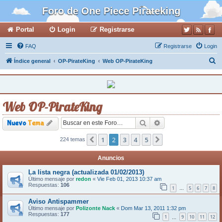
Foro de One Piece Pirateking
Portal
Login
Registrarse
FAQ
Registrarse
Login
B
Índice general
OP-PirateKing
Web OP-PirateKing
u
s
c
Web OP-PirateKing
a
r
Buscar
Búsqueda avanzada
Nuevo
Tema
1
2
3
4
5
224 temas
Anterior
Siguiente
Anuncios
La lista negra (actualizada 01/02/2013)
Último mensaje por
redon
«
Vie Feb 01, 2013 10:37 am
Respuestas:
106
1
5
6
7
8
…
Aviso Antispammer
Último mensaje por
Polizonte Nack
«
Dom Mar 13, 2011 1:32 pm
Respuestas:
177
1
9
10
11
12
…