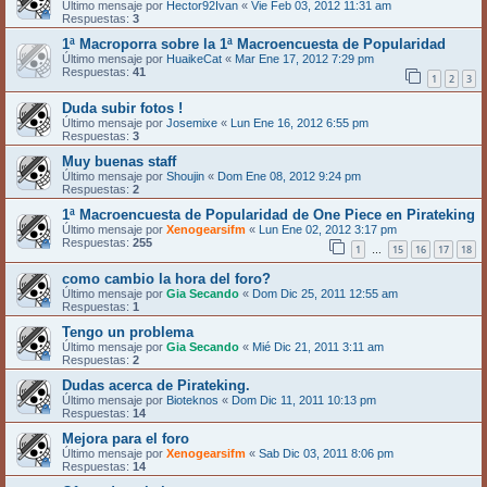
Último mensaje por
Hector92Ivan
«
Vie Feb 03, 2012 11:31 am
Respuestas:
3
1ª Macroporra sobre la 1ª Macroencuesta de Popularidad
Último mensaje por
HuaikeCat
«
Mar Ene 17, 2012 7:29 pm
Respuestas:
41
1
2
3
Duda subir fotos !
Último mensaje por
Josemixe
«
Lun Ene 16, 2012 6:55 pm
Respuestas:
3
Muy buenas staff
Último mensaje por
Shoujin
«
Dom Ene 08, 2012 9:24 pm
Respuestas:
2
1ª Macroencuesta de Popularidad de One Piece en Pirateking
Último mensaje por
Xenogearsifm
«
Lun Ene 02, 2012 3:17 pm
Respuestas:
255
1
15
16
17
18
…
como cambio la hora del foro?
Último mensaje por
Gia Secando
«
Dom Dic 25, 2011 12:55 am
Respuestas:
1
Tengo un problema
Último mensaje por
Gia Secando
«
Mié Dic 21, 2011 3:11 am
Respuestas:
2
Dudas acerca de Pirateking.
Último mensaje por
Bioteknos
«
Dom Dic 11, 2011 10:13 pm
Respuestas:
14
Mejora para el foro
Último mensaje por
Xenogearsifm
«
Sab Dic 03, 2011 8:06 pm
Respuestas:
14