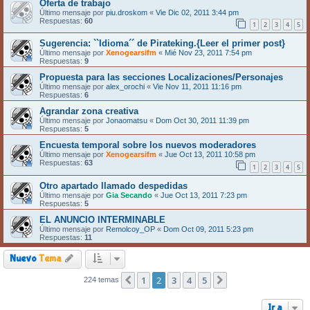
Oferta de trabajo
Último mensaje por
piu.droskom
«
Vie Dic 02, 2011 3:44 pm
Respuestas:
60
1
2
3
4
5
Sugerencia: ``Idioma´´ de Pirateking.{Leer el primer post}
Último mensaje por
Xenogearsifm
«
Mié Nov 23, 2011 7:54 pm
Respuestas:
9
Propuesta para las secciones Localizaciones/Personajes
Último mensaje por
alex_orochi
«
Vie Nov 11, 2011 11:16 pm
Respuestas:
6
Agrandar zona creativa
Último mensaje por
Jonaomatsu
«
Dom Oct 30, 2011 11:39 pm
Respuestas:
5
Encuesta temporal sobre los nuevos moderadores
Último mensaje por
Xenogearsifm
«
Jue Oct 13, 2011 10:58 pm
Respuestas:
63
1
2
3
4
5
Otro apartado llamado despedidas
Último mensaje por
Gia Secando
«
Jue Oct 13, 2011 7:23 pm
Respuestas:
5
EL ANUNCIO INTERMINABLE
Último mensaje por
Remolcoy_OP
«
Dom Oct 09, 2011 5:23 pm
Respuestas:
11
Nuevo
Tema
1
2
3
4
5
224 temas
Anterior
Siguiente
Ir a