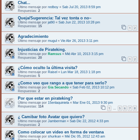
Chat...
Último mensaje por
redboy
«
Sab Jul 20, 2013 8:59 pm
Respuestas:
2
Queja/Sugerencia: Tal vez tonta o no~
Último mensaje por
jal90
«
Sab Jun 22, 2013 10:28 pm
Respuestas:
15
1
2
Agradecimiento
Último mensaje por
mugul
«
Vie Abr 26, 2013 3:11 pm
Injusticias de Pirateking.
Último mensaje por
Ramsus
«
Mié Abr 10, 2013 3:15 pm
Respuestas:
20
1
2
¿Cómo oculto la última visita?
Último mensaje por
Raisel
«
Lun Mar 18, 2013 1:18 pm
Respuestas:
5
¿Como veo que rango a que tener para serlo?
Último mensaje por
Gia Secando
«
Sab Feb 02, 2013 10:12 pm
Respuestas:
2
Por que estar en pirateking?
Último mensaje por
15enlaquiniela
«
Mar Ene 01, 2013 9:30 pm
Respuestas:
114
1
5
6
7
8
…
¿ Camibar foto Avatar que quiero?
Último mensaje por
Jamberman
«
Sab Dic 22, 2012 4:33 pm
Respuestas:
2
Como colocar un video en forma de ventana
Último mensaje por
shurikan
«
Mié Dic 05, 2012 12:43 am
Respuestas:
1