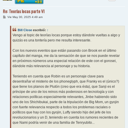
Re: Teorías locas parte VI
M
Vie May 30, 2025 4:49 am
e
n
s
Bill Close
escribió:
↑
a
j
Vengo al topic de teorías locas porque estoy dándole vueltas a algo y
e
quizás es una tontería pero me resulta interesante.
Con los nuevos eventos que están pasando con Brook en el último
capítulo del manga, me da la sensación de que se nos puede revelar
en próximos números una especial relación de este con el gorosei,
dándole más relevancia al personaje y su historia.
Teniendo en cuenta que Robin es un personaje clave para
desentrañar el misterio de los phoneglyph, que Franky es el (único?)
que tiene los planos de Plutón (creo que era ésta), que Sanji es el
príncipe de uno de los reinos más poderosos en tecnología y con
relaciones políticas especialmente relevantes, Jinbe habiendo sido
uno de los Shichibukai, parte de la tripulación de Big Mom, un gyojin
con fuerte relevancia respecto a todos los problemas raciales o
políticos que hay con los gyojin, Luffy siendo hijo del jefe de los
revolucionarios y un D, teniendo en cuenta los rumores recientes de
que Nami podría venir de una familia de Tenryubito...