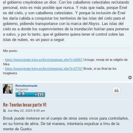
el gobierno creyéndose un dios. Con los caballeros celestiales reclutando
personal, esto es más posible que nunca. Y más que nada, porque Enel
es del cielo, y son caballeros celestiales. Y porque la inclusión de Enel
les daría cabida a conquistar los territorios de las islas del cielo para el
gobierno, pidiendo transportarse con la marca del Abyss. Las islas del
cielo es a donde los supervivientes de la inundación huirían para ponerse
a salvo, y por lo tanto, que el gobierno quiera tener el control sobre las
islas de nubes, es un paso a seguir.
Mis posts:
-
https://www.pirate-king.es/foro/viewtopic.php?t=34067
Urouge, monje de la religión de
Nika
-
https://www.pirate-king.es/foro/viewtopic.php?t=37797
Brook, el as final de los
mugiwara
RetroIluminado
Sargento
Re: Teorías locas parte VI
M
Jue May 22, 2025 8:45 am
e
n
Brook puede meterse en el cuerpo de otros seres vivos para controlarlos,
s
en su forma de alma. De tal manera, intentaría expulsar a Imu de la
a
j
mente de Gunko.
e