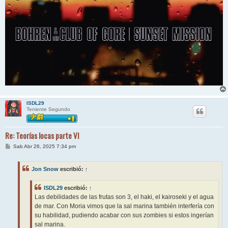
ISDL29
Teniente Segundo
Re: Teorías locas parte VI
M
Sab Abr 26, 2025 7:34 pm
e
n
s
Jon Snow
escribió:
↑
a
j
e
ISDL29
escribió:
↑
Las debilidades de las frutas son 3, el haki, el kairoseki y el agua
de mar. Con Moria vimos que la sal marina también interfería con
su habilidad, pudiendo acabar con sus zombies si estos ingerían
sal marina.