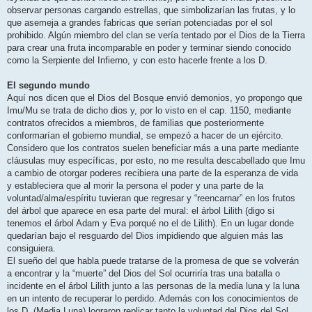
observar personas cargando estrellas, que simbolizarían las frutas, y lo
que asemeja a grandes fabricas que serían potenciadas por el sol
prohibido. Algún miembro del clan se vería tentado por el Dios de la Tierra
para crear una fruta incomparable en poder y terminar siendo conocido
como la Serpiente del Infierno, y con esto hacerle frente a los D.
El segundo mundo
Aquí nos dicen que el Dios del Bosque envió demonios, yo propongo que
Imu/Mu se trata de dicho dios y, por lo visto en el cap. 1150, mediante
contratos ofrecidos a miembros, de familias que posteriormente
conformarían el gobierno mundial, se empezó a hacer de un ejército.
Considero que los contratos suelen beneficiar más a una parte mediante
cláusulas muy específicas, por esto, no me resulta descabellado que Imu
a cambio de otorgar poderes recibiera una parte de la esperanza de vida
y estableciera que al morir la persona el poder y una parte de la
voluntad/alma/espíritu tuvieran que regresar y “reencarnar” en los frutos
del árbol que aparece en esa parte del mural: el árbol Lilith (digo si
tenemos el árbol Adam y Eva porqué no el de Lilith). En un lugar donde
quedarían bajo el resguardo del Dios impidiendo que alguien más las
consiguiera.
El sueño del que habla puede tratarse de la promesa de que se volverán
a encontrar y la “muerte” del Dios del Sol ocurriría tras una batalla o
incidente en el árbol Lilith junto a las personas de la media luna y la luna
en un intento de recuperar lo perdido. Además con los conocimientos de
los D. (Media Luna) lograron replicar tanto la voluntad del Dios del Sol