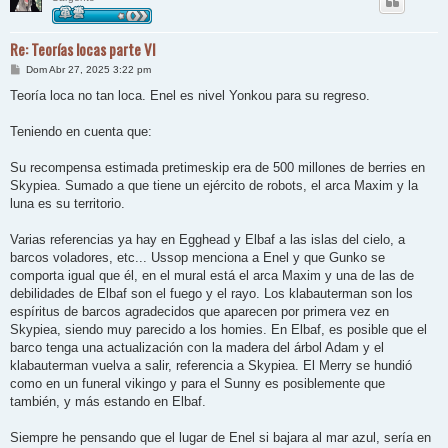
Re: Teorías locas parte VI
M
Dom Abr 27, 2025 3:22 pm
e
n
Teoría loca no tan loca. Enel es nivel Yonkou para su regreso.
s
a
j
Teniendo en cuenta que:
e
Su recompensa estimada pretimeskip era de 500 millones de berries en
Skypiea. Sumado a que tiene un ejército de robots, el arca Maxim y la
luna es su territorio.
Varias referencias ya hay en Egghead y Elbaf a las islas del cielo, a
barcos voladores, etc... Ussop menciona a Enel y que Gunko se
comporta igual que él, en el mural está el arca Maxim y una de las de
debilidades de Elbaf son el fuego y el rayo. Los klabauterman son los
espíritus de barcos agradecidos que aparecen por primera vez en
Skypiea, siendo muy parecido a los homies. En Elbaf, es posible que el
barco tenga una actualización con la madera del árbol Adam y el
klabauterman vuelva a salir, referencia a Skypiea. El Merry se hundió
como en un funeral vikingo y para el Sunny es posiblemente que
también, y más estando en Elbaf.
Siempre he pensando que el lugar de Enel si bajara al mar azul, sería en