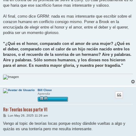
que haria que ese sacrificio fuese mas interesante y valioso.
Al final, como dice GRRM: nada es mas interesante que escribir sobre el
corazon humano en conflicto consigo mismo. Poner a Brook en la
encrucijada de elegir entre el honor y el amor, entre el deber y el querer,
podria ser un momento glorioso.
“¿Qué es el honor, comparado con el amor de una mujer? ¿Qué es
el deber, comparado con el calor de un hijo recién nacido entre los
brazos, o el recuerdo de la sonrisa de un hermano? Aire y palabras.
Aire y palabras. Sólo somos humanos, y los dioses nos hicieron
para el amor. Es nuestra mayor gloria, y nuestra peor tragedia.”
Bill Close
Aprendiz
Re: Teorías locas parte VI
M
Lun May 26, 2025 11:26 am
e
n
Vengo al topic de teorías locas porque estoy dándole vueltas a algo y
s
quizás es una tontería pero me resulta interesante.
a
j