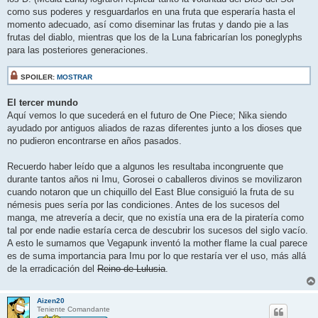
como sus poderes y resguardarlos en una fruta que esperaría hasta el
momento adecuado, así como diseminar las frutas y dando pie a las
frutas del diablo, mientras que los de la Luna fabricarían los poneglyphs
para las posteriores generaciones.
SPOILER:
MOSTRAR
El tercer mundo
Aquí vemos lo que sucederá en el futuro de One Piece; Nika siendo
ayudado por antiguos aliados de razas diferentes junto a los dioses que
no pudieron encontrarse en años pasados.
Recuerdo haber leído que a algunos les resultaba incongruente que
durante tantos años ni Imu, Gorosei o caballeros divinos se movilizaron
cuando notaron que un chiquillo del East Blue consiguió la fruta de su
némesis pues sería por las condiciones. Antes de los sucesos del
manga, me atrevería a decir, que no existía una era de la piratería como
tal por ende nadie estaría cerca de descubrir los sucesos del siglo vacío.
A esto le sumamos que Vegapunk inventó la mother flame la cual parece
es de suma importancia para Imu por lo que restaría ver el uso, más allá
de la erradicación del
Reino de Lulusia
.
Aizen20
Teniente Comandante