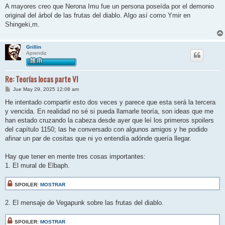
A mayores creo que Nerona Imu fue un persona poseída por el demonio
original del árbol de las frutas del diablo. Algo así como Ymir en
Shingeki,m.
Grillin
Aprendiz
Re: Teorías locas parte VI
M
Jue May 29, 2025 12:08 am
e
n
He intentado compartir esto dos veces y parece que esta será la tercera
s
y vencida. En realidad no sé si pueda llamarle teoría, son ideas que me
a
j
han estado cruzando la cabeza desde ayer que leí los primeros spoilers
e
del capítulo 1150; las he conversado con algunos amigos y he podido
afinar un par de cositas que ni yo entendía adónde quería llegar.
Hay que tener en mente tres cosas importantes:
1. El mural de Elbaph.
SPOILER:
MOSTRAR
2. El mensaje de Vegapunk sobre las frutas del diablo.
SPOILER:
MOSTRAR