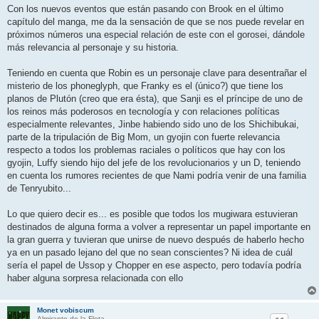
e
Con los nuevos eventos que están pasando con Brook en el último
capítulo del manga, me da la sensación de que se nos puede revelar en
próximos números una especial relación de este con el gorosei, dándole
más relevancia al personaje y su historia.
Teniendo en cuenta que Robin es un personaje clave para desentrañar el
misterio de los phoneglyph, que Franky es el (único?) que tiene los
planos de Plutón (creo que era ésta), que Sanji es el príncipe de uno de
los reinos más poderosos en tecnología y con relaciones políticas
especialmente relevantes, Jinbe habiendo sido uno de los Shichibukai,
parte de la tripulación de Big Mom, un gyojin con fuerte relevancia
respecto a todos los problemas raciales o políticos que hay con los
gyojin, Luffy siendo hijo del jefe de los revolucionarios y un D, teniendo
en cuenta los rumores recientes de que Nami podría venir de una familia
de Tenryubito...
Lo que quiero decir es... es posible que todos los mugiwara estuvieran
destinados de alguna forma a volver a representar un papel importante en
la gran guerra y tuvieran que unirse de nuevo después de haberlo hecho
ya en un pasado lejano del que no sean conscientes? Ni idea de cuál
sería el papel de Ussop y Chopper en ese aspecto, pero todavía podría
haber alguna sorpresa relacionada con ello
Monet vobiscum
Almirante de la Flota