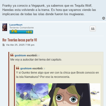
Franky ya conocio a Vegapunk, ya sabemos que es Tequila Wolf,
Haredas esta volviendo a la trama. Es hora que vayamos viendo las
implicancias de todas las islas donde fueron los mugiwaras.
LuxorHeart
Teniente Comandante
Re: Teorías locas parte VI
M
Vie Abr 25, 2025 7:56 pm
e
n
s
goshtom
escribió:
↑
a
j
Me voy a autocitar del tema del capitulo.
e
goshtom
escribió:
↑
Y si Gunko tiene algo que ver con la chica que Brook conocio en
la isla Namakura? Por eso la reconoceria.