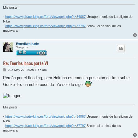
Mis posts:
-
https://www.pirate-king.es/foro/viewtopic.php?t=34067
Urouge, monje de la religión de
Nika
-
https://www.pirate-king.es/foro/viewtopic.php?t=37797
Brook, el as final de los
mugiwara
RetroIluminado
Sargento
Re: Teorías locas parte VI
M
Jue May 22, 2025 8:57 am
e
n
Perdón por el flooding, pero Hakuba es como la posesión de Imu sobre
s
Gunko. Es un noble poseído. Yo solo lo digo.
a
j
e
Mis posts:
-
https://www.pirate-king.es/foro/viewtopic.php?t=34067
Urouge, monje de la religión de
Nika
-
https://www.pirate-king.es/foro/viewtopic.php?t=37797
Brook, el as final de los
mugiwara