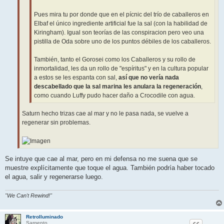
Pues mira tu por donde que en el pícnic del trío de caballeros en
Elbaf el único ingrediente artificial fue la sal (con la habilidad de
Kiringham). Igual son teorías de las conspiracion pero veo una
pistilla de Oda sobre uno de los puntos débiles de los caballeros.
También, tanto el Gorosei como los Caballeros y su rollo de
inmortalidad, les da un rollo de "espíritus" y en la cultura popular
a estos se les espanta con sal,
así que no vería nada
descabellado que la sal marina les anulara la regeneración
,
como cuando Luffy pudo hacer daño a Crocodile con agua.
Saturn hecho trizas cae al mar y no le pasa nada, se vuelve a
regenerar sin problemas.
Se intuye que cae al mar, pero en mi defensa no me suena que se
muestre explícitamente que toque el agua. También podría haber tocado
el agua, salir y regenerarse luego.
"We Can't Rewind!"
RetroIluminado
Sargento