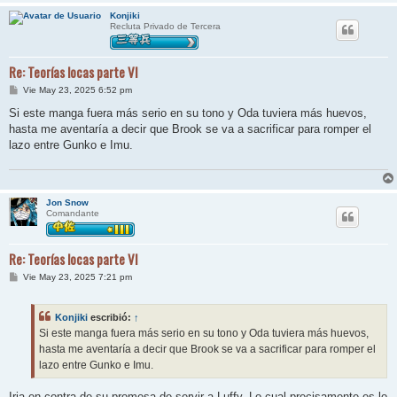
Konjiki
Recluta Privado de Tercera
Re: Teorías locas parte VI
M
Vie May 23, 2025 6:52 pm
e
n
Si este manga fuera más serio en su tono y Oda tuviera más huevos,
s
hasta me aventaría a decir que Brook se va a sacrificar para romper el
a
j
lazo entre Gunko e Imu.
e
Jon Snow
Comandante
Re: Teorías locas parte VI
M
Vie May 23, 2025 7:21 pm
e
n
s
Konjiki
escribió:
↑
a
j
Si este manga fuera más serio en su tono y Oda tuviera más huevos,
e
hasta me aventaría a decir que Brook se va a sacrificar para romper el
lazo entre Gunko e Imu.
Iria en contra de su promesa de servir a Luffy. Lo cual precisamente es lo