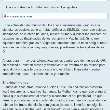
3. Los contratos de Imu/Mu descritos en los spoilers
SPOILER:
MOSTRAR
En la actualidad del mundo de One Piece sabemos que, gracias a la
ciencia, es posible: generar frutas artificiales (SMILE), hacer que objetos
inanimados se vuelvan usuarios, replicar frutas y duplicar los poderes de
usuarios vivos (habilidades de los Seraphim y Pacifistas). Si no me
equivoco también gracias a Vegapunk supimos que un reino antiguo tenía
avances tecnológicos muy importantes, posiblemente tratándose de los
D.
Ahora, para mí hay dos alternativas en los comienzos del mundo de OP:
en realidad sí existen dioses y demonios o se trataría de un mundo post-
apocalíptico lo que le guste a cada uno está bien. Para esta «teoría»
supondremos que sí existen dioses y demonios.
El primer mundo
Cientos de años atrás, cuando el clan D. fue una civilización próspera
logró desarrollar, lo que hoy llamamos, la Mother Flame (por eso el mural
habla que sucumbieron al deseo y alcanzaron el sol prohibido). Lo que
terminó por dotarles de un poder abrumador, y asimismo la capacidad de
fabricar las frutas del diablo primigenias (estas no llevarían consigo la
leyenda de que dentro lleva un demonio); por eso en el mural podemos