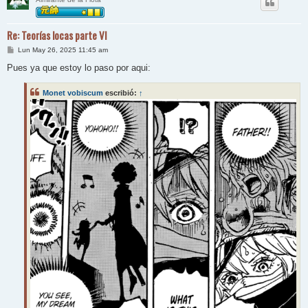
Re: Teorías locas parte VI
M
Lun May 26, 2025 11:45 am
e
n
Pues ya que estoy lo paso por aqui:
s
a
j
Monet vobiscum
escribió:
↑
e