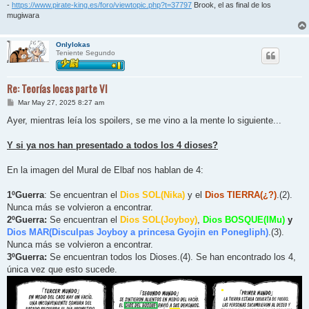
-
https://www.pirate-king.es/foro/viewtopic.php?t=37797
Brook, el as final de los
mugiwara
Onlylokas
Teniente Segundo
Re: Teorías locas parte VI
M
Mar May 27, 2025 8:27 am
e
n
Ayer, mientras leía los spoilers, se me vino a la mente lo siguiente...
s
a
j
Y si ya nos han presentado a todos los 4 dioses?
e
En la imagen del Mural de Elbaf nos hablan de 4:
1ºGuerra
: Se encuentran el
Dios SOL(Nika)
y el
Dios TIERRA(¿?)
.(2).
Nunca más se volvieron a encontrar.
2ºGuerra:
Se encuentran el
Dios SOL(Joyboy)
,
Dios BOSQUE(IMu)
y
Dios MAR(Disculpas Joyboy a princesa Gyojin en Ponegliph)
.(3).
Nunca más se volvieron a encontrar.
3ºGuerra:
Se encuentran todos los Dioses.(4). Se han encontrado los 4,
única vez que esto sucede.