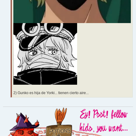
2) Gunko es hija de Yorki... tienen cierto aire...