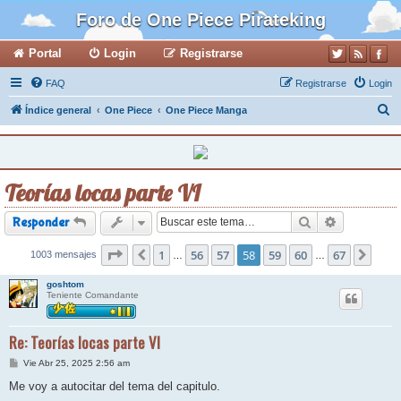
Foro de One Piece Pirateking
Portal
Login
Registrarse
FAQ
Registrarse
Login
B
Índice general
One Piece
One Piece Manga
u
s
c
Teorías locas parte VI
a
r
Buscar
Búsqueda a
Responder
Página
1
58
de
56
67
57
58
59
60
67
1003 mensajes
Anterior
Sigui
…
…
goshtom
Teniente Comandante
Re: Teorías locas parte VI
M
Vie Abr 25, 2025 2:56 am
e
n
Me voy a autocitar del tema del capitulo.
s