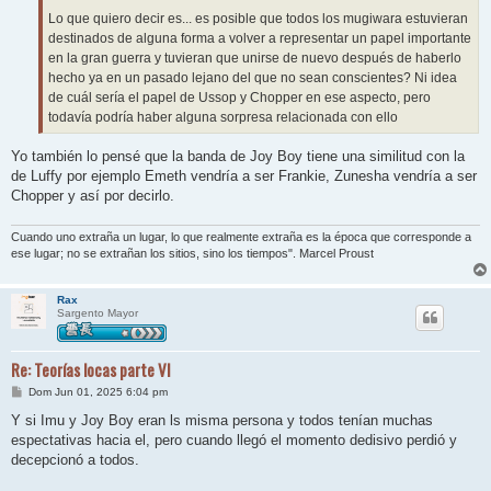
Lo que quiero decir es... es posible que todos los mugiwara estuvieran
destinados de alguna forma a volver a representar un papel importante
en la gran guerra y tuvieran que unirse de nuevo después de haberlo
hecho ya en un pasado lejano del que no sean conscientes? Ni idea
de cuál sería el papel de Ussop y Chopper en ese aspecto, pero
todavía podría haber alguna sorpresa relacionada con ello
Yo también lo pensé que la banda de Joy Boy tiene una similitud con la
de Luffy por ejemplo Emeth vendría a ser Frankie, Zunesha vendría a ser
Chopper y así por decirlo.
Cuando uno extraña un lugar, lo que realmente extraña es la época que corresponde a
ese lugar; no se extrañan los sitios, sino los tiempos". Marcel Proust
Rax
Sargento Mayor
Re: Teorías locas parte VI
M
Dom Jun 01, 2025 6:04 pm
e
n
Y si Imu y Joy Boy eran ls misma persona y todos tenían muchas
s
espectativas hacia el, pero cuando llegó el momento dedisivo perdió y
a
j
decepcionó a todos.
e