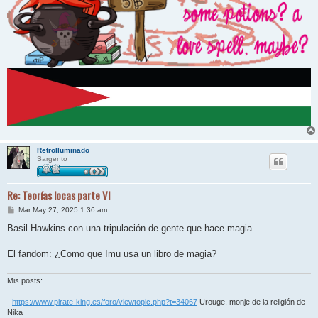
RetroIluminado
Sargento
Re: Teorías locas parte VI
M
Mar May 27, 2025 1:36 am
e
n
Basil Hawkins con una tripulación de gente que hace magia.
s
a
j
El fandom: ¿Como que Imu usa un libro de magia?
e
Mis posts:
-
https://www.pirate-king.es/foro/viewtopic.php?t=34067
Urouge, monje de la religión de
Nika