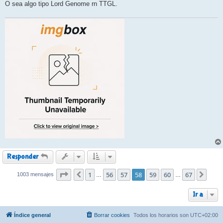
O sea algo tipo Lord Genome rn TTGL.
Responder
Página
1
58
de
56
67
57
58
59
60
67
1003 mensajes
Anterior
Sigui
…
…
Ir a
Índice general
Borrar cookies
Todos los horarios son
UTC+02:00