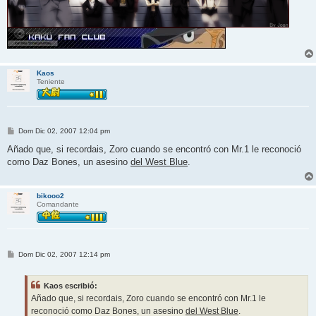
Kaos
Teniente
M
Dom Dic 02, 2007 12:04 pm
e
n
Añado que, si recordais, Zoro cuando se encontró con Mr.1 le reconoció
s
como Daz Bones, un asesino
del West Blue
.
a
j
e
bikooo2
Comandante
M
Dom Dic 02, 2007 12:14 pm
e
n
s
Kaos escribió:
a
j
Añado que, si recordais, Zoro cuando se encontró con Mr.1 le
e
reconoció como Daz Bones, un asesino
del West Blue
.