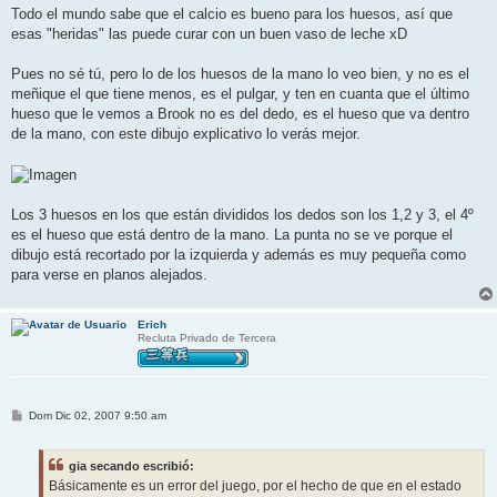
n
Todo el mundo sabe que el calcio es bueno para los huesos, así que
s
esas "heridas" las puede curar con un buen vaso de leche xD
a
j
e
Pues no sé tú, pero lo de los huesos de la mano lo veo bien, y no es el
meñique el que tiene menos, es el pulgar, y ten en cuanta que el último
hueso que le vemos a Brook no es del dedo, es el hueso que va dentro
de la mano, con este dibujo explicativo lo verás mejor.
Los 3 huesos en los que están divididos los dedos son los 1,2 y 3, el 4º
es el hueso que está dentro de la mano. La punta no se ve porque el
dibujo está recortado por la izquierda y además es muy pequeña como
para verse en planos alejados.
Erich
Recluta Privado de Tercera
M
Dom Dic 02, 2007 9:50 am
e
n
s
gia secando escribió:
a
j
Básicamente es un error del juego, por el hecho de que en el estado
e