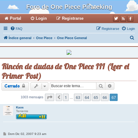
Foro de One Piece Pirateking
Portal
Login
Registrarse
FAQ
Registrarse
Login
B
Índice general
One Piece
One Piece General
u
s
c
Rincón de dudas de One Piece III (Leer el
a
Primer Post)
r
Buscar
Búsqueda ava
Cerrado
Página
1
67
de
63
67
64
65
66
67
1003 mensajes
Anterior
…
Kaos
Teniente
M
Dom Dic 02, 2007 9:23 am
e