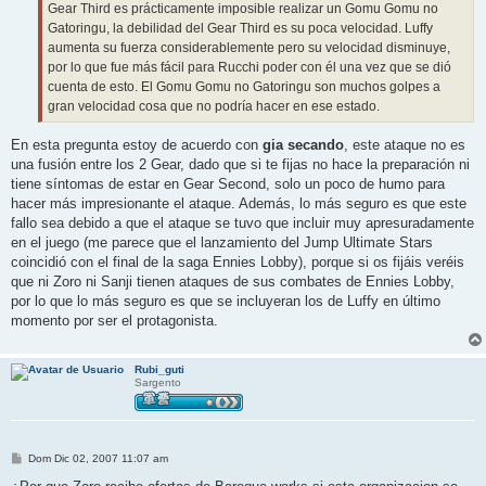
Gear Third es prácticamente imposible realizar un Gomu Gomu no
Gatoringu, la debilidad del Gear Third es su poca velocidad. Luffy
aumenta su fuerza considerablemente pero su velocidad disminuye,
por lo que fue más fácil para Rucchi poder con él una vez que se dió
cuenta de esto. El Gomu Gomu no Gatoringu son muchos golpes a
gran velocidad cosa que no podría hacer en ese estado.
En esta pregunta estoy de acuerdo con
gia secando
, este ataque no es
una fusión entre los 2 Gear, dado que si te fijas no hace la preparación ni
tiene síntomas de estar en Gear Second, solo un poco de humo para
hacer más impresionante el ataque. Además, lo más seguro es que este
fallo sea debido a que el ataque se tuvo que incluir muy apresuradamente
en el juego (me parece que el lanzamiento del Jump Ultimate Stars
coincidió con el final de la saga Ennies Lobby), porque si os fijáis veréis
que ni Zoro ni Sanji tienen ataques de sus combates de Ennies Lobby,
por lo que lo más seguro es que se incluyeran los de Luffy en último
momento por ser el protagonista.
Rubi_guti
Sargento
M
Dom Dic 02, 2007 11:07 am
e
n