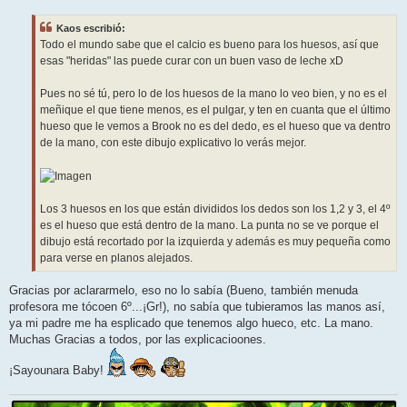
n
s
Kaos escribió:
a
j
Todo el mundo sabe que el calcio es bueno para los huesos, así que
e
esas "heridas" las puede curar con un buen vaso de leche xD
Pues no sé tú, pero lo de los huesos de la mano lo veo bien, y no es el
meñique el que tiene menos, es el pulgar, y ten en cuanta que el último
hueso que le vemos a Brook no es del dedo, es el hueso que va dentro
de la mano, con este dibujo explicativo lo verás mejor.
Los 3 huesos en los que están divididos los dedos son los 1,2 y 3, el 4º
es el hueso que está dentro de la mano. La punta no se ve porque el
dibujo está recortado por la izquierda y además es muy pequeña como
para verse en planos alejados.
Gracias por aclararmelo, eso no lo sabía (Bueno, también menuda
profesora me tócoen 6º...¡Gr!), no sabía que tubieramos las manos así,
ya mi padre me ha esplicado que tenemos algo hueco, etc. La mano.
Muchas Gracias a todos, por las explicacioones.
¡Sayounara Baby!