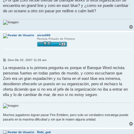
¿Por que Zoro recibe ofertas de Baroque works si esta organizacion se
s
encuentra en grand line y zoro en east blue? y ¿como se puede cambiar
a
j
de un oceano a otro sin pasar por redline o calm belt?
e
aicos666
Recluta Privado de Primera
M
Dom Dic 02, 2007 11:26 am
e
n
La respuesta a tu primera pregunta es porque el Baroque Word recluta
s
personas fuertes en todas partes de mundo, y como escucharon que
a
j
Zoro era un gran espadachin y su fama en el east blue era inmensa,
e
desidieron ofrecerle un puesto en su organización, pero el rechazo la
oferta diciendo que si no era el jefe de la organización no iba a entrar en
ella y lo de cambiar de mar, de eso si no estoy seguro.
Muchos jugadores logran pasar Fire Emblem, pero solo un verdadero estratega puede
pasarlo en la maxima dificultad y sin que le maten alguna unidad.
Rubi_guti