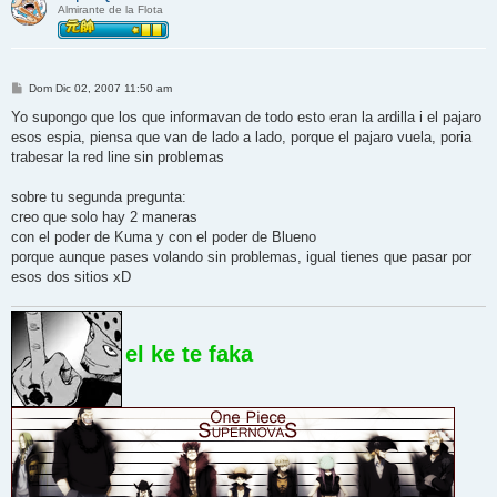
Almirante de la Flota
M
Dom Dic 02, 2007 11:50 am
e
n
Yo supongo que los que informavan de todo esto eran la ardilla i el pajaro
s
esos espia, piensa que van de lado a lado, porque el pajaro vuela, poria
a
j
trabesar la red line sin problemas
e
sobre tu segunda pregunta:
creo que solo hay 2 maneras
con el poder de Kuma y con el poder de Blueno
porque aunque pases volando sin problemas, igual tienes que pasar por
esos dos sitios xD
el ke te faka