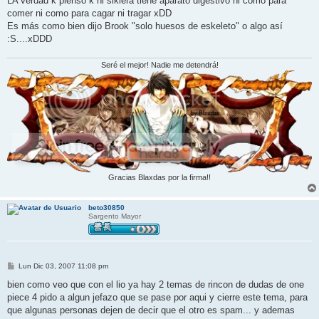
LA verdad k pienso k ni sikiera tiene aparato digestivo ni como para
a
j
comer ni como para cagar ni tragar xDD
e
Es más como bien dijo Brook "solo huesos de eskeleto" o algo así
:S....xDDD
Seré el mejor! Nadie me detendrá!
Gracias Blaxdas por la firma!!
beto30850
Sargento Mayor
M
Lun Dic 03, 2007 11:08 pm
e
n
bien como veo que con el lio ya hay 2 temas de rincon de dudas de one
s
piece 4 pido a algun jefazo que se pase por aqui y cierre este tema, para
a
j
que algunas personas dejen de decir que el otro es spam... y ademas
e