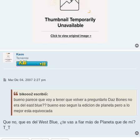
Kaos
Teniente
M
Mar Dic 04, 2007 2:27 pm
e
n
s
bikooo2 escribió:
a
j
bueno parece que voy a tener que volver a preguntarlo Daz Bones no
e
era del east blue?? bueno eso segun la edicion de planeta pero a lo
mejor esta equivocada
Que no, que es del West Blue, ¿te vas a fiar más de Planeta que de mí?
T_T