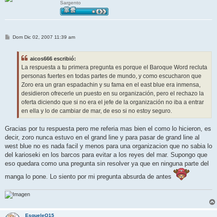
Sargento
M
Dom Dic 02, 2007 11:39 am
e
n
s
aicos666 escribió:
a
j
La respuesta a tu primera pregunta es porque el Baroque Word recluta
e
personas fuertes en todas partes de mundo, y como escucharon que
Zoro era un gran espadachin y su fama en el east blue era inmensa,
desidieron ofrecerle un puesto en su organización, pero el rechazo la
oferta diciendo que si no era el jefe de la organización no iba a entrar
en ella y lo de cambiar de mar, de eso si no estoy seguro.
Gracias por tu respuesta pero me referia mas bien el como lo hicieron, es
decir, zoro nunca estuvo en el grand line y para pasar de grand line al
west blue no es nada facil y menos para una organizacion que no sabia lo
del karioseki en los barcos para evitar a los reyes del mar. Supongo que
eso quedara como una pregunta sin resolver ya que en ninguna parte del
manga lo pone. Lo siento por mi pregunta absurda de antes
EsqueleQ15