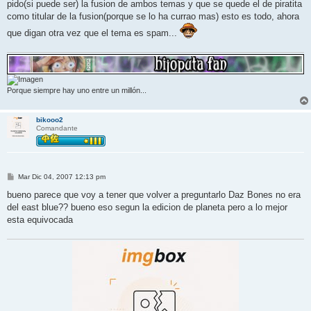
pido(si puede ser) la fusion de ambos temas y que se quede el de piratita
como titular de la fusion(porque se lo ha currao mas) esto es todo, ahora
que digan otra vez que el tema es spam...
Porque siempre hay uno entre un millón...
bikooo2
Comandante
M
Mar Dic 04, 2007 12:13 pm
e
n
bueno parece que voy a tener que volver a preguntarlo Daz Bones no era
s
del east blue?? bueno eso segun la edicion de planeta pero a lo mejor
a
j
esta equivocada
e