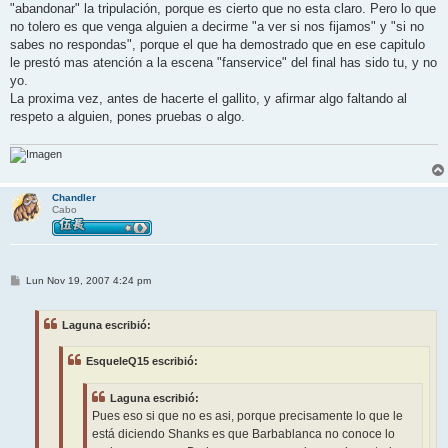
"abandonar" la tripulación, porque es cierto que no esta claro. Pero lo que
no tolero es que venga alguien a decirme "a ver si nos fijamos" y "si no
sabes no respondas", porque el que ha demostrado que en ese capitulo
le prestó mas atención a la escena "fanservice" del final has sido tu, y no
yo.
La proxima vez, antes de hacerte el gallito, y afirmar algo faltando al
respeto a alguien, pones pruebas o algo.
Chandler
Cabo
M
Lun Nov 19, 2007 4:24 pm
e
n
s
Laguna escribió:
a
j
e
EsqueleQ15 escribió:
Laguna escribió:
Pues eso si que no es asi, porque precisamente lo que le
está diciendo Shanks es que Barbablanca no conoce lo