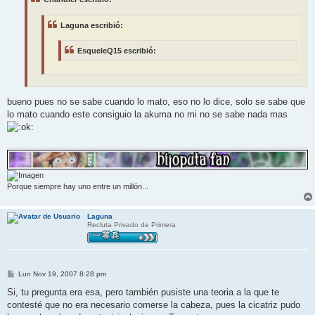
a
j
e
Laguna escribió:
EsqueleQ15 escribió:
bueno pues no se sabe cuando lo mato, eso no lo dice, solo se sabe que
lo mato cuando este consiguio la akuma no mi no se sabe nada mas
Porque siempre hay uno entre un millón...
Laguna
Recluta Privado de Primera
M
Lun Nov 19, 2007 8:28 pm
e
n
Si, tu pregunta era esa, pero también pusiste una teoria a la que te
s
contesté que no era necesario comerse la cabeza, pues la cicatriz pudo
a