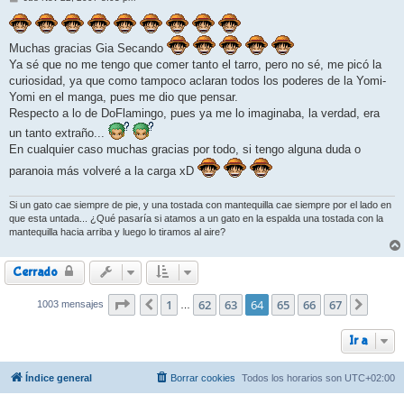
e
n
s
a
Muchas gracias Gia Secando
j
e
Ya sé que no me tengo que comer tanto el tarro, pero no sé, me picó la
curiosidad, ya que como tampoco aclaran todos los poderes de la Yomi-
Yomi en el manga, pues me dio que pensar.
Respecto a lo de DoFlamingo, pues ya me lo imaginaba, la verdad, era
un tanto extraño...
En cualquier caso muchas gracias por todo, si tengo alguna duda o
paranoia más volveré a la carga xD
Si un gato cae siempre de pie, y una tostada con mantequilla cae siempre por el lado en
que esta untada... ¿Qué pasaría si atamos a un gato en la espalda una tostada con la
mantequilla hacia arriba y luego lo tiramos al aire?
Cerrado
Página
1
64
de
62
67
63
64
65
66
67
1003 mensajes
Anterior
Siguie
…
Ir a
Índice general
Borrar cookies
Todos los horarios son
UTC+02:00