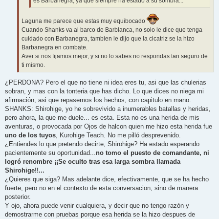
es Barbanegra, ya que siempre ha estado a su sombra...
Laguna me parece que estas muy equibocado
Cuando Shanks va al barco de Barblanca, no solo le dice que tenga
cuidado con Barbanegra, tambien le dijo que la cicatriz se la hizo
Barbanegra en combate.
Aver si nos fijamos mejor, y si no lo sabes no respondas tan seguro de
ti mismo.
¿PERDONA? Pero el que no tiene ni idea eres tu, asi que las chulerias
sobran, y mas con la tonteria que has dicho. Lo que dices no niega mi
afirmación, asi que repasemos los hechos, con capitulo en mano:
SHANKS: Shirohige, yo he sobrevivido a inumerables batallas y heridas,
pero ahora, la que me duele... es esta. Esta no es una herida de mis
aventuras, o provocada por Ojos de halcon quien me hizo esta herida fue
uno de los tuyos
, Kurohige Teach. No me pilló desprevenido.
¿Entiendes lo que pretendo decirte, Shirohige? Ha estado esperando
pacientemente su oportunidad...
no tomo el puesto de comandante, ni
logró renombre ¡¡Se oculto tras esa larga sombra llamada
Shirohige!!...
¿Quieres que siga? Mas adelante dice, efectivamente, que se ha hecho
fuerte, pero no en el contexto de esta conversacion, sino de manera
posterior.
Y ojo, ahora puede venir cualquiera, y decir que no tengo razón y
demostrarme con pruebas porque esa herida se la hizo despues de