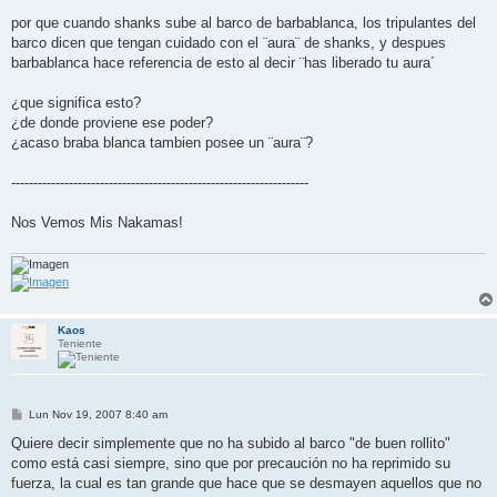
a
j
por que cuando shanks sube al barco de barbablanca, los tripulantes del
e
barco dicen que tengan cuidado con el ¨aura¨ de shanks, y despues
barbablanca hace referencia de esto al decir ¨has liberado tu aura´
¿que significa esto?
¿de donde proviene ese poder?
¿acaso braba blanca tambien posee un ¨aura¨?
-------------------------------------------------------------------
Nos Vemos Mis Nakamas!
Kaos
Teniente
M
Lun Nov 19, 2007 8:40 am
e
n
Quiere decir simplemente que no ha subido al barco "de buen rollito"
s
como está casi siempre, sino que por precaución no ha reprimido su
a
j
fuerza, la cual es tan grande que hace que se desmayen aquellos que no
e