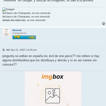
"mellorine" en Google, y buscas en imágenes, te sale a la primera.
Del barco de Chanquete, no nos moverán
del barco de Chanquete, no nos moverán
lalalala lala lalala lala, no nos moverán
bikooo2
Comandante
M
Mié Nov 21, 2007 12:00 pm
e
n
pregunta se editan en españa los dvd de one piece?? me refiero si hay
s
alguna distribuidora que los distribuya y demás y si es asi vienen sin
a
j
censura??
e