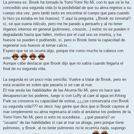
La primera es: Brook ha tomado la Yomi-Yomi No Mi, con lo que se le ha
a
j
concedido una segunda vida (o la posibilidad de que su alma regrese a su
e
cuerpo otra vez, pero tardó tanto en encontrar el cuerpo que para cuando
lo hizo ya estaba en los huesos). Y aquí la pregunta: ¿Brook es inmortal?
sí, sé que suena ridículo, pero me he parado a pensarlo y al no tener
órganos internos en general (pulmones, corazón...) estos no se pueden ir
degradando hasta que fallen, motivo por el cual uno se moriría, y los
huesos se pueden ir pudriendo, sí, pero si Brook tiene la capacidad de
regenerar sus huesos al tomar calcio...
Espero que se os ocurra algo, porque me como mucho la cabeza con
esto
Aunque cabe destacar que Brook dijo que no sabía cuando llegaría el
final de su segunda vida.
La segunda es un poco más sencilla: Vuelve a tratar de Brook, pero en
esta ocasión es sobre qúe pasaría si se cae al mar:
El mar anula las habilidades de las Akuma No Mi, pero no hace que
desaparezcan los poderes, luego si con Luffy al caer al agua en Arlong
Park se conserva su capacidad de estirar, ¿¿¿se conservaría con Brook
su segunda vida??? es decir, hay gente que dice que si Brook cayese al
mar simplemente su alma regresaría al cielo al anularse los poderes de la
Yomi-Yomi No Mi, pero si esto no sucediese... ¿qué pasaría? un
"usuario" de las habilidades si cae al mar se ahoga, pero porque tiene
pulmones, y Brook, al no tener pulmones no le ocurriría nada, supongo