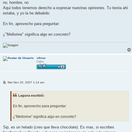
no, hombre, no
a
j
Aqui todos tenemos derecho a expresar nuestras opiniones. Tu teoria ahi
e
estaba, y yo la he debatido.
En fin, aprovecho para preguntar:
¿"Mellorine" significa algo en concreto?
vikras
Cabo
M
Mar Nov 20, 2007 1:14 am
e
n
s
Laguna escribió:
a
j
e
En fin, aprovecho para preguntar:
¿"Mellorine" significa algo en concreto?
Sip, es un helado (creo que lleva chocolate). Es mas, si escribes