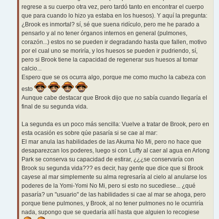
regrese a su cuerpo otra vez, pero tardó tanto en encontrar el cuerpo
que para cuando lo hizo ya estaba en los huesos). Y aquí la pregunta:
¿Brook es inmortal? sí, sé que suena ridículo, pero me he parado a
pensarlo y al no tener órganos internos en general (pulmones,
corazón...) estos no se pueden ir degradando hasta que fallen, motivo
por el cual uno se moriría, y los huesos se pueden ir pudriendo, sí,
pero si Brook tiene la capacidad de regenerar sus huesos al tomar
calcio...
Espero que se os ocurra algo, porque me como mucho la cabeza con
esto
Aunque cabe destacar que Brook dijo que no sabía cuando llegaría el
final de su segunda vida.
La segunda es un poco más sencilla: Vuelve a tratar de Brook, pero en
esta ocasión es sobre qúe pasaría si se cae al mar:
El mar anula las habilidades de las Akuma No Mi, pero no hace que
desaparezcan los poderes, luego si con Luffy al caer al agua en Arlong
Park se conserva su capacidad de estirar, ¿¿¿se conservaría con
Brook su segunda vida??? es decir, hay gente que dice que si Brook
cayese al mar simplemente su alma regresaría al cielo al anularse los
poderes de la Yomi-Yomi No Mi, pero si esto no sucediese... ¿qué
pasaría? un "usuario" de las habilidades si cae al mar se ahoga, pero
porque tiene pulmones, y Brook, al no tener pulmones no le ocurriría
nada, supongo que se quedaría allí hasta que alguien lo recogiese