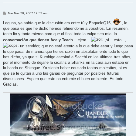
M
Mar Nov 20, 2007 12:53 am
e
n
Laguna, ya sabía que la discusión era entre tú y EsqueleQ15,
, lo
s
a
que pasa es que he dicho hemos refiriéndome a vosotros. En resumen,
j
tanto lio y tanta mierda para que al final toda la culpa sea mia: la
e
conversación que tienen Ace y Teach
... ejem...
,si... esto...,
un servidor, que no está atento a lo que debe estar y luego pasa
lo que pasa, de manera que tienes razón en absolutamente todo lo que
has dicho, ya que si Kurohige asesinó a Sacchi en los últimos tres años,
por el momento de dejarle la cicatriz a Shanks en la cara aún estaba en
la banda de Shirogue. Ya siento haber causado tantas molestias, si es
que se le quitan a uno las ganas de preguntar por posibles futuras
discusiones. Espero que esto no enturbie el buen ambiente. Es todo.
Gracias.