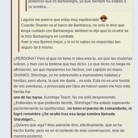
poderoso que es Barbanegra, ya que siempre ha estado a
su sombra...
Laguna me parece que estas muy equibocado
Cuando Shanks va al barco de Barblanca, no solo le dice que
tenga cuidado con Barbanegra, tambien le dijo que la cicatriz se
la hizo Barbanegra en combate.
Aver si nos fijamos mejor, y si no lo sabes no respondas tan
seguro de ti mismo.
¿PERDONA? Pero el que no tiene ni idea eres tu, asi que las chulerias
sobran, y mas con la tonteria que has dicho. Lo que dices no niega mi
afirmación, asi que repasemos los hechos, con capitulo en mano:
SHANKS: Shirohige, yo he sobrevivido a inumerables batallas y
heridas, pero ahora, la que me duele... es esta. Esta no es una herida
de mis aventuras, o provocada por Ojos de halcon quien me hizo esta
herida fue
uno de los tuyos
, Kurohige Teach. No me pilló desprevenido.
¿Entiendes lo que pretendo decirte, Shirohige? Ha estado esperando
pacientemente su oportunidad...
no tomo el puesto de comandante, ni
logró renombre ¡¡Se oculto tras esa larga sombra llamada
Shirohige!!...
¿Quieres que siga? Mas adelante dice, efectivamente, que se ha
hecho fuerte, pero no en el contexto de esta conversacion, sino de
manera posterior.