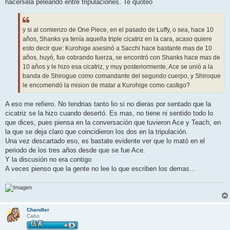
j
hacersela peleando entre tripulaciones. Te quoteo
e
y si al comienzo de One Piece, en el pasado de Luffy, o sea, hace 10
años, Shanks ya tenía aquella triple cicatriz en la cara, acaso quiere
esto decir que: Kurohige asesinó a Sacchi hace bastante mas de 10
años, huyó, fue cobrando fuerza, se encontró con Shanks hace mas de
10 años y le hizo esa cicatriz, y muy posteriormente, Ace se unió a la
banda de Shirogue como comandante del segundo cuerpo, y Shiroque
le encomendó la mision de matar a Kurohige como castigo?
A eso me refiero. No tendrias tanto lio si no dieras por sentado que la
cicatriz se la hizo cuando desertó. Es mas, no tiene ni sentido todo lo
que dices, pues piensa en la conversación que tuvieron Ace y Teach, en
la que se deja claro que coincidieron los dos en la tripulación.
Una vez descartado eso, es bastate evidente ver que lo mató en el
periodo de los tres años desde que se fue Ace.
Y la discusión no era contigo
A veces pienso que la gente no lee lo que escriben los demas...
Chandler
Cabo