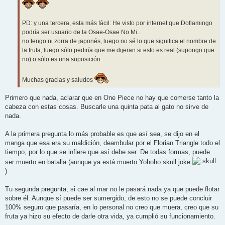
PD: y una tercera, esta más fácil: He visto por internet que Doflamingo
podría ser usuario de la Osae-Osae No Mi...
no tengo ni zorra de japonés, luego no sé lo que significa el nombre de
la fruta, luego sólo pediría que me dijeran si esto es real (supongo que
no) o sólo es una suposición.
Muchas gracias y saludos
Primero que nada, aclarar que en One Piece no hay que comerse tanto la
cabeza con estas cosas. Buscarle una quinta pata al gato no sirve de
nada.
A la primera pregunta lo más probable es que así sea, se dijo en el
manga que esa era su maldición, deambular por el Florian Triangle todo el
tiempo, por lo que se infiere que así debe ser. De todas formas, puede
ser muerto en batalla (aunque ya está muerto Yohoho skull joke
)
Tu segunda pregunta, si cae al mar no le pasará nada ya que puede flotar
sobre él. Aunque sí puede ser sumergido, de esto no se puede concluir
100% seguro que pasaría, en lo personal no creo que muera, creo que su
fruta ya hizo su efecto de darle otra vida, ya cumplió su funcionamiento.