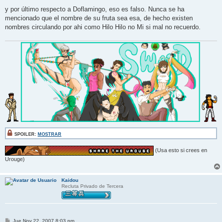
y por último respecto a Doflamingo, eso es falso. Nunca se ha
mencionado que el nombre de su fruta sea esa, de hecho existen
nombres circulando por ahi como Hilo Hilo no Mi si mal no recuerdo.
SPOILER:
MOSTRAR
(Usa esto si crees en
Urouge)
Kaidou
Recluta Privado de Tercera
M
Jue Nov 22, 2007 8:03 pm