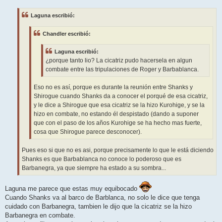
n
s
Laguna escribió:
a
j
e
Chandler escribió:
Laguna escribió:
¿porque tanto lio? La cicatriz pudo hacersela en algun
combate entre las tripulaciones de Roger y Barbablanca.
Eso no es así, porque es durante la reunión entre Shanks y
Shirogue cuando Shanks da a conocer el porqué de esa cicatriz,
y le dice a Shirogue que esa cicatriz se la hizo Kurohige, y se la
hizo en combate, no estando él despistado (dando a suponer
que con el paso de los años Kurohige se ha hecho mas fuerte,
cosa que Shirogue parece desconocer).
Pues eso si que no es asi, porque precisamente lo que le está diciendo
Shanks es que Barbablanca no conoce lo poderoso que es
Barbanegra, ya que siempre ha estado a su sombra...
Laguna me parece que estas muy equibocado
Cuando Shanks va al barco de Barblanca, no solo le dice que tenga
cuidado con Barbanegra, tambien le dijo que la cicatriz se la hizo
Barbanegra en combate.