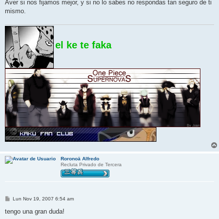
Aver si nos fijamos mejor, y si no lo sabes no respondas tan seguro de ti
mismo.
el ke te faka
Roronoä Alfredo
Recluta Privado de Tercera
M
Lun Nov 19, 2007 6:54 am
e
n
tengo una gran duda!
s