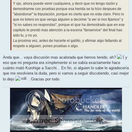
Y ojo, ahora puede venir cualquiera, y decir que no tengo razón y
demostrarme con pruebas porque esa herida se la hizo despues de
"abandonar" la tripulación, porque es cierto que no esta claro. Pero lo
que no tolero es que venga alguien a decirme "a ver si nos fijamos" y
"si no sabes no respondas", porque el que ha demostrado que en ese
capitulo le prestó mas atención a la escena "fanservice" del final has
sido tu, y no yo.
La proxima vez, antes de hacerte el gallito, y afirmar algo faltando al
respeto a alguien, pones pruebas o algo.
Anda que... vaya discusión mas acalorada que hemos tenido, eh?
y
eso que mi pregunta era símplemente si se sabía exactamente hace
cuánto mató Kurohige a Sacchi... En fin, si alguien lo sabe le agradecería
que me resolviera la duda, pero si vamos a seguir discutiendo, casi mejor
lo dejo
. Gracias por todo.