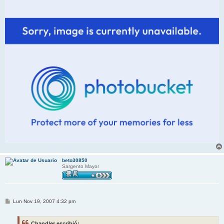
beto30850
Sargento Mayor
M
Lun Nov 19, 2007 4:32 pm
e
n
s
Chandler escribió: