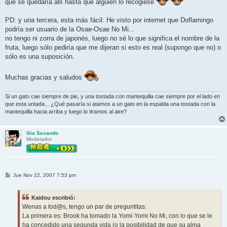
que se quedaría allí hasta que alguien lo recogiese
PD: y una tercera, esta más fácil: He visto por internet que Doflamingo
podría ser usuario de la Osae-Osae No Mi...
no tengo ni zorra de japonés, luego no sé lo que significa el nombre de la
fruta, luego sólo pediría que me dijeran si esto es real (supongo que no) o
sólo es una suposición.
Muchas gracias y saludos
Si un gato cae siempre de pie, y una tostada con mantequilla cae siempre por el lado en
que esta untada... ¿Qué pasaría si atamos a un gato en la espalda una tostada con la
mantequilla hacia arriba y luego lo tiramos al aire?
Gia Secando
Moderador
M
Jue Nov 22, 2007 7:53 pm
e
n
s
Kaidou escribió:
a
j
Wenas a tod@s, tengo un par de preguntitas:
e
La primera es: Brook ha tomado la Yomi-Yomi No Mi, con lo que se le
ha concedido una segunda vida (o la posibilidad de que su alma