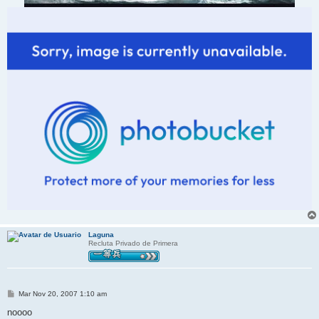
Laguna
Recluta Privado de Primera
M
Mar Nov 20, 2007 1:10 am
e
n
noooo
s