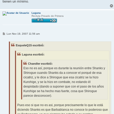
tienen un mínimo.
Laguna
Recluta Privado de Primera
M
Lun Nov 19, 2007 11:56 am
e
n
s
EsqueleQ15 escribió:
a
j
e
Laguna escribió:
Chandler escribió:
Eso no es así, porque es durante la reunión entre Shanks y
Shirogue cuando Shanks da a conocer el porqué de esa
cicatriz, y le dice a Shirogue que esa cicatriz se la hizo
Kurohige, y se la hizo en combate, no estando él
despistado (dando a suponer que con el paso de los años
Kurohige se ha hecho mas fuerte, cosa que Shirogue
parece desconocer).
Pues eso si que no es asi, porque precisamente lo que le está
diciendo Shanks es que Barbablanca no conoce lo poderoso que