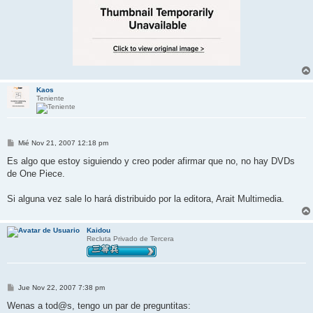
Kaos
Teniente
M
Mié Nov 21, 2007 12:18 pm
e
n
Es algo que estoy siguiendo y creo poder afirmar que no, no hay DVDs
s
de One Piece.
a
j
e
Si alguna vez sale lo hará distribuido por la editora, Arait Multimedia.
Kaidou
Recluta Privado de Tercera
M
Jue Nov 22, 2007 7:38 pm
e
n
Wenas a tod@s, tengo un par de preguntitas:
s