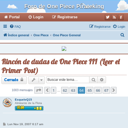
Foro de One Piece Pirateking
Portal
Login
Registrarse
FAQ
Registrarse
Login
B
Índice general
One Piece
One Piece General
u
s
c
Rincón de dudas de One Piece III (Leer el
a
Primer Post)
r
Buscar
Búsqueda ava
Cerrado
Página
1
64
de
62
67
63
64
65
66
67
1003 mensajes
Anterior
Siguie
…
EsqueleQ15
Almirante de la Flota
M
Lun Nov 19, 2007 6:17 am
e