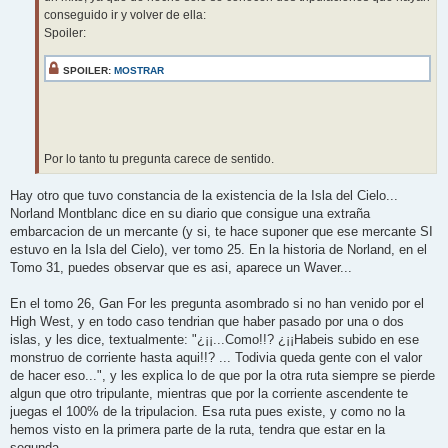
conseguido ir y volver de ella:
Spoiler:
SPOILER:
MOSTRAR
Por lo tanto tu pregunta carece de sentido.
Hay otro que tuvo constancia de la existencia de la Isla del Cielo...
Norland Montblanc dice en su diario que consigue una extraña
embarcacion de un mercante (y si, te hace suponer que ese mercante SI
estuvo en la Isla del Cielo), ver tomo 25. En la historia de Norland, en el
Tomo 31, puedes observar que es asi, aparece un Waver...
En el tomo 26, Gan For les pregunta asombrado si no han venido por el
High West, y en todo caso tendrian que haber pasado por una o dos
islas, y les dice, textualmente: "¿¡¡...Como!!? ¿¡¡Habeis subido en ese
monstruo de corriente hasta aqui!!? ... Todivia queda gente con el valor
de hacer eso...", y les explica lo de que por la otra ruta siempre se pierde
algun que otro tripulante, mientras que por la corriente ascendente te
juegas el 100% de la tripulacion. Esa ruta pues existe, y como no la
hemos visto en la primera parte de la ruta, tendra que estar en la
segunda.