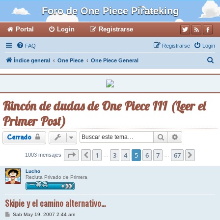
Foro de One Piece Pirateking
Portal
Login
Registrarse
FAQ
Registrarse
Login
B
Índice general
One Piece
One Piece General
u
s
c
Rincón de dudas de One Piece III (Leer el
a
Primer Post)
r
Buscar
Búsqueda ava
Cerrado
Página
1
5
de
67
3
4
5
6
7
67
1003 mensajes
Anterior
Siguient
…
…
Lucho
Recluta Privado de Primera
Skipie y el camino alternativo...
M
Sab May 19, 2007 2:44 am
e