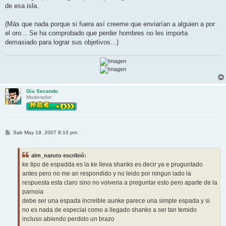
de esa isla.
(Más que nada porque si fuera así creeme que enviarían a alguien a por
el oro... Se ha comprobado que perder hombres no les importa
demasiado para lograr sus objetivos...)
Gia Secando
Moderador
M
Sab May 19, 2007 8:10 pm
e
n
s
alm_naruto escribió:
a
j
ke tipo de espadda es la ke lleva shanks es decir ya e pruguntado
e
antes pero no me an respondido y no leido por ningun lado la
respuesta esta claro sino no volveria a preguntar esto pero aparte de la
parnoia
debe ser una espada increible aunke parece una simple espada y si
no es nada de especial como a llegado shanks a ser tan temido
incluso abiendo perdido un brazo