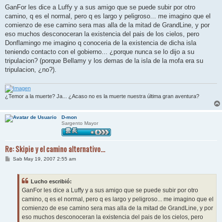
n
GanFor les dice a Luffy y a sus amigo que se puede subir por otro
s
camino, q es el normal, pero q es largo y peligroso... me imagino que el
a
j
comienzo de ese camino sera mas alla de la mitad de GrandLine, y por
e
eso muchos desconoceran la existencia del pais de los cielos, pero
Donflamingo me imagino q conoceria de la existencia de dicha isla
teniendo contacto con el gobierno... ¿porque nunca se lo dijo a su
tripulacion? (porque Bellamy y los demas de la isla de la mofa era su
tripulacion, ¿no?).
¿Temor a la muerte? Ja... ¿Acaso no es la muerte nuestra última gran aventura?
D-mon
Sargento Mayor
Re: Skipie y el camino alternativo...
M
Sab May 19, 2007 2:55 am
e
n
s
Lucho escribió:
a
j
GanFor les dice a Luffy y a sus amigo que se puede subir por otro
e
camino, q es el normal, pero q es largo y peligroso... me imagino que el
comienzo de ese camino sera mas alla de la mitad de GrandLine, y por
eso muchos desconoceran la existencia del pais de los cielos, pero