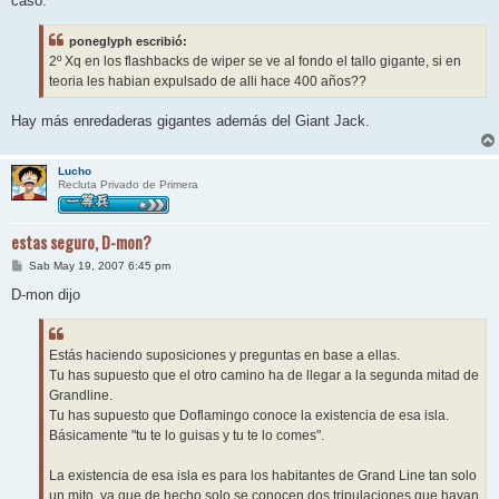
caso.
poneglyph escribió:
2º Xq en los flashbacks de wiper se ve al fondo el tallo gigante, si en
teoria les habian expulsado de alli hace 400 años??
Hay más enredaderas gigantes además del Giant Jack.
Lucho
Recluta Privado de Primera
estas seguro, D-mon?
M
Sab May 19, 2007 6:45 pm
e
n
D-mon dijo
s
a
j
e
Estás haciendo suposiciones y preguntas en base a ellas.
Tu has supuesto que el otro camino ha de llegar a la segunda mitad de
Grandline.
Tu has supuesto que Doflamingo conoce la existencia de esa isla.
Básicamente "tu te lo guisas y tu te lo comes".
La existencia de esa isla es para los habitantes de Grand Line tan solo
un mito, ya que de hecho solo se conocen dos tripulaciones que hayan