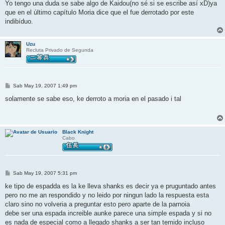
n
Yo tengo una duda se sabe algo de Kaidou(no sé si se escribe así xD)ya
s
que en el último capítulo Moria dice que el fue derrotado por este
a
j
indibíduo.
e
Uzu
Recluta Privado de Segunda
M
Sab May 19, 2007 1:49 pm
e
n
solamente se sabe eso, ke derroto a moria en el pasado i tal
s
a
j
e
Black Knight
Cabo
M
Sab May 19, 2007 5:31 pm
e
n
ke tipo de espadda es la ke lleva shanks es decir ya e pruguntado antes
s
pero no me an respondido y no leido por ningun lado la respuesta esta
a
j
claro sino no volveria a preguntar esto pero aparte de la parnoia
e
debe ser una espada increible aunke parece una simple espada y si no
es nada de especial como a llegado shanks a ser tan temido incluso