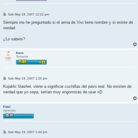
M
Sab May 19, 2007 12:22 pm
e
n
Siempre me he preguntado si el arma de Vivi tiene nombre y si existe de
s
verdad
a
j
e
¿Lo sabeis?
Kaos
Teniente
M
Sab May 19, 2007 1:20 pm
e
n
Kujakki Slasher, viene a significar cuchillas del pavo real. No existen de
s
verdad que yo sepa, serían muy engorrosas de usar xD
a
j
e
Fidel
Aprendiz
M
Sab May 19, 2007 1:44 pm
e