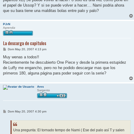
a
j
el papel de Ussop? Y si se puede volver a hacer.... Nami podria ahora
e
que su bara tiene una malditas bolas entre palo y palo?
PJrN
Aprendiz
La descarga de capitulos
M
Dom May 20, 2007 4:13 pm
e
n
Muy wenas a todos!!
s
Recientemente he descubierto One Piece y desde la primera estupidez
a
j
de Luffy me engancho, pero no he podido descargar mas que los
e
primeros 180, alguna página para poder seguir con la serie?
Ares
Sargento
M
Dom May 20, 2007 4:30 pm
e
n
s
a
j
Una pregunta: El tornado tempo de Nami ( Ese del palo así T y salen
e