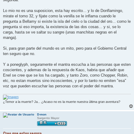
Lo mio no es una suposicion, esta hay escrito... y lo de Donflamingo,
mirate el tomo 32, y fijate como la venilla se le inflama cuando le
pregunta a Bellamy si existe la isla del cielo o la ciudad del oro... como le
pregunta si eso importa, la existencia de las dos cosas... y si, se lo
carga, hasta se ve saltar su sangre (unas manchitas negras en el
manga).
Si, para gran parte del mundo es un mito, pero para el Gobierno Central
ten seguro que no.
Y a poneglyph, seguramente el mantra escucha a las personas que esten
coscientes, y ademas de la respuesta de Kaos, habria que añadir que
Enel se cree que se los ha cargado, y tanto Zoro, como Chopper, Robin,
etc, no estan muertos sino incoscientes, y por lo tanto no emiten "esa"
voz que pueden escuchar las personas con el poder del mantra.
¿Temor a la muerte? Ja... ¿Acaso no es la muerte nuestra última gran aventura?
D-mon
Sargento Mayor
Creo que estoy seguro.