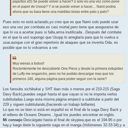
pajaritos xD) Se puede volver a hacer? o solo es una vez como pone
en el papel de Ussop? Y si se puede volver a hacer.... Nami podria
ahora que su bara tiene una malditas bolas entre palo y palo?
Pues esto no está aclarado,yo creo que es que Nami solo puede usar
eso una vez por combate,es casi mortal,pero tiene que asegurarse de
que lo va a acertar pues si falla,arma inutilizada...Después del combate
en el que la usó supongo que Usopp lo arreglaría para que lo vuelva a
usar,aunque con el gran repertorio de ataques que se inventa Oda, es
posible que no lo volvamos a ver.
Muy wenas a todos!!
Recientemente he descubierto One Piece y desde la primera estupidez
de Luffy me engancho, pero no he podido descargar mas que los
primeros 180, alguna página para poder seguir con la serie?
Los fansubs sichibukai y SHT iban más o menos por el 210-215 (Saga
Davy Back),puedes seguir hasta el que vayan si no te importa verlos
subtituladas.Luego esta misma página empezó a subtitular a partir del
229 y siguen subtitulando,(haciendo un trabajo brillante).
Lo que no se bien si está en español es el final de la saga Davy Back y
el relleno de Oceans Dreams...Igual los puedes encontrar en inglés.
Mi consejo
:Descárgate hasta el final de skypiea,que es el 194-95 o por
hay,y luego léete la siguiente saga en el manga (Volúmenes 32-33-34),y a