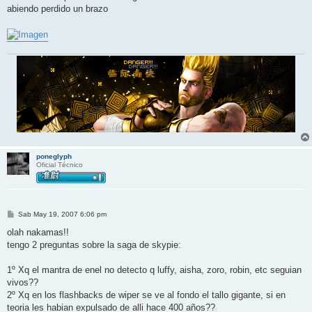
abiendo perdido un brazo
poneglyph
Oficial Técnico
M
Sab May 19, 2007 6:06 pm
e
n
olah nakamas!!
s
tengo 2 preguntas sobre la saga de skypie:
a
j
e
1º Xq el mantra de enel no detecto q luffy, aisha, zoro, robin, etc seguian
vivos??
2º Xq en los flashbacks de wiper se ve al fondo el tallo gigante, si en
teoria les habian expulsado de alli hace 400 años??