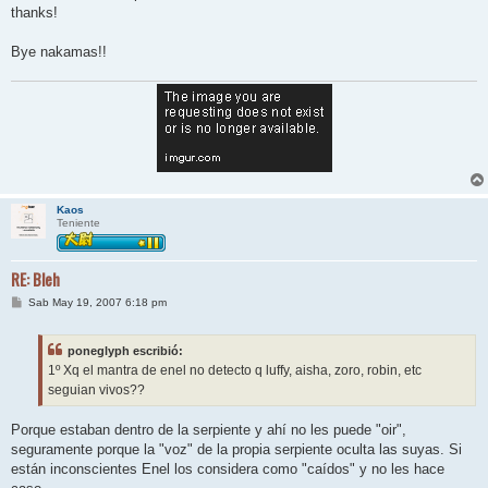
thanks!
Bye nakamas!!
Kaos
Teniente
RE: Bleh
M
Sab May 19, 2007 6:18 pm
e
n
s
poneglyph escribió:
a
j
1º Xq el mantra de enel no detecto q luffy, aisha, zoro, robin, etc
e
seguian vivos??
Porque estaban dentro de la serpiente y ahí no les puede "oir",
seguramente porque la "voz" de la propia serpiente oculta las suyas. Si
están inconscientes Enel los considera como "caídos" y no les hace