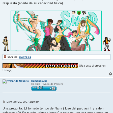
respuesta (aparte de su capacidad fisica)
SPOILER:
MOSTRAR
(Usa esto si crees en
Urouge)
Kumanosuke
Recluta Privado de Primera
M
Dom May 20, 2007 2:10 pm
e
n
Una pregunta: El tornado tempo de Nami ( Ese del palo así T y salen
s
pajaritos xD) Se puede volver a hacer? o solo es una vez como pone en