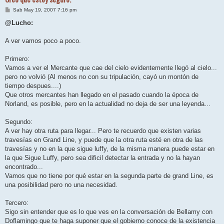
M
Sab May 19, 2007 7:16 pm
e
n
@Lucho:
s
a
j
A ver vamos poco a poco.
e
Primero:
Vamos a ver el Mercante que cae del cielo evidentemente llegó al cielo...
pero no volvió (Al menos no con su tripulación, cayó un montón de
tiempo despues....)
Que otros mercantes han llegado en el pasado cuando la época de
Norland, es posible, pero en la actualidad no deja de ser una leyenda...
Segundo:
A ver hay otra ruta para llegar... Pero te recuerdo que existen varias
travesías en Grand Line, y puede que la otra ruta esté en otra de las
travesías y no en la que sigue luffy, de la misma manera puede estar en
la que Sigue Luffy, pero sea dificil detectar la entrada y no la hayan
encontrado...
Vamos que no tiene por qué estar en la segunda parte de grand Line, es
una posibilidad pero no una necesidad.
Tercero:
Sigo sin entender que es lo que ves en la conversación de Bellamy con
Doflamingo que te haga suponer que el gobierno conoce de la existencia