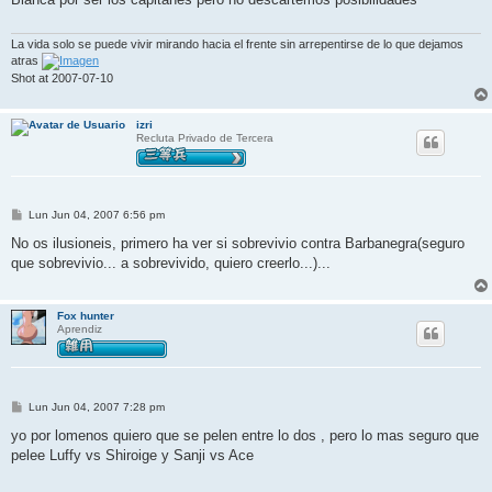
a
j
e
La vida solo se puede vivir mirando hacia el frente sin arrepentirse de lo que dejamos
atras
Shot at 2007-07-10
izri
Recluta Privado de Tercera
M
Lun Jun 04, 2007 6:56 pm
e
n
No os ilusioneis, primero ha ver si sobrevivio contra Barbanegra(seguro
s
que sobrevivio... a sobrevivido, quiero creerlo...)...
a
j
e
Fox hunter
Aprendiz
M
Lun Jun 04, 2007 7:28 pm
e
n
yo por lomenos quiero que se pelen entre lo dos , pero lo mas seguro que
s
pelee Luffy vs Shiroige y Sanji vs Ace
a
j
e