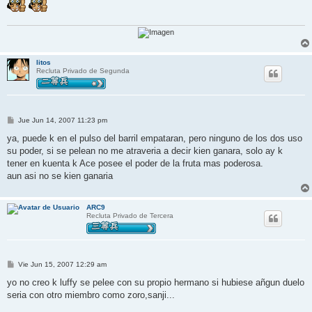
litos
Recluta Privado de Segunda
M
Jue Jun 14, 2007 11:23 pm
e
n
ya, puede k en el pulso del barril empataran, pero ninguno de los dos uso
s
su poder, si se pelean no me atraveria a decir kien ganara, solo ay k
a
j
tener en kuenta k Ace posee el poder de la fruta mas poderosa.
e
aun asi no se kien ganaria
ARC9
Recluta Privado de Tercera
M
Vie Jun 15, 2007 12:29 am
e
n
yo no creo k luffy se pelee con su propio hermano si hubiese añgun duelo
s
seria con otro miembro como zoro,sanji...
a
j