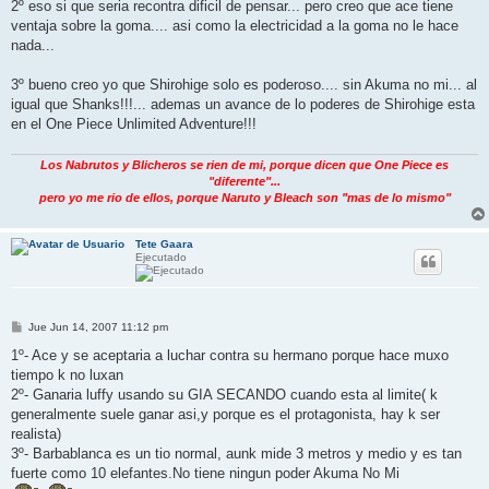
2º eso si que seria recontra dificil de pensar... pero creo que ace tiene
ventaja sobre la goma.... asi como la electricidad a la goma no le hace
nada...
3º bueno creo yo que Shirohige solo es poderoso.... sin Akuma no mi... al
igual que Shanks!!!... ademas un avance de lo poderes de Shirohige esta
en el One Piece Unlimited Adventure!!!
Los Nabrutos y Blicheros se rien de mi, porque dicen que One Piece es
"diferente"...
pero yo me rio de ellos, porque Naruto y Bleach son "mas de lo mismo"
Tete Gaara
Ejecutado
M
Jue Jun 14, 2007 11:12 pm
e
n
1º- Ace y se aceptaria a luchar contra su hermano porque hace muxo
s
tiempo k no luxan
a
j
2º- Ganaria luffy usando su GIA SECANDO cuando esta al limite( k
e
generalmente suele ganar asi,y porque es el protagonista, hay k ser
realista)
3º- Barbablanca es un tio normal, aunk mide 3 metros y medio y es tan
fuerte como 10 elefantes.No tiene ningun poder Akuma No Mi