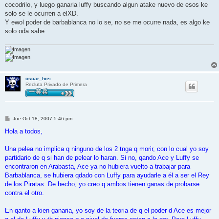
s
cocodrilo, y luego ganaria luffy buscando algun atake nuevo de esos ke
a
j
solo se le ocurren a elXD.
e
Y ewol poder de barbablanca no lo se, no se me ocurre nada, es algo ke
solo oda sabe...
oscar_hiei
Recluta Privado de Primera
M
Jue Oct 18, 2007 5:46 pm
e
n
Hola a todos,
s
a
j
Una pelea no implica q ninguno de los 2 tnga q morir, con lo cual yo soy
e
partidario de q si han de pelear lo haran. Si no, qando Ace y Luffy se
encontraron en Arabasta, Ace ya no hubiera vuelto a trabajar para
Barbablanca, se hubiera qdado con Luffy para ayudarle a él a ser el Rey
de los Piratas. De hecho, yo creo q ambos tienen ganas de probarse
contra el otro.
En qanto a kien ganaria, yo soy de la teoria de q el poder d Ace es mejor