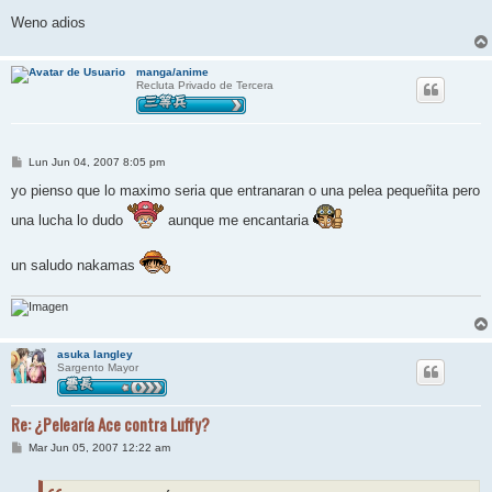
Weno adios
manga/anime
Recluta Privado de Tercera
M
Lun Jun 04, 2007 8:05 pm
e
n
yo pienso que lo maximo seria que entranaran o una pelea pequeñita pero
s
a
una lucha lo dudo
aunque me encantaria
j
e
un saludo nakamas
asuka langley
Sargento Mayor
Re: ¿Pelearía Ace contra Luffy?
M
Mar Jun 05, 2007 12:22 am
e
n
s