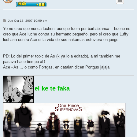
M
Jue Oct 18, 2007 10:09 pm
e
n
Yo no creo que nunca luchen, aunque fuera por barbablanca... bueno no
s
creo que Ace luche contra su hermano pequeño, pero si creo que Luffy
a
j
lucharia contra Ace si la vida de sus nakamas estuviera en juego...
e
PD: Lo del primer topic de As (k ya lo a editado), a mi tambien me
pasava hace tiempo xD
Ace - As ... o como Portgas, en catalan dicen Portgus jajaja
el ke te faka