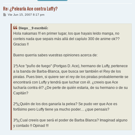
Re: ¿Pelearía Ace contra Luffy?
M
Vie Jun 15, 2007 8:17 pm
e
n
s
Diego__9 escribió:
a
j
Hola nakamas !!! en primer lugar, los que hayais leido manga, no
e
conteis nada que sepais más allá del capíulo 300 de anime ok??
Gracias !!
Bueno querria sabes vuestras opiniones acerca de:
1º) Ace "puño de fuego" (Portgas D. Ace), hermano de Luffy, pertenece
a la banda de Barba-Blanca, que busca ser también el Rey de los
piratas. Pues bien, si quiere ser el rey de los piratas probablemente se
encontrará con Luffy y tendrá que luchar con él. ¿creeis que Ace
lucharía contra él? ¿De perte de quién estaria, de su hermano o de su
Capitán?
2º)¿Quién de los dos ganaría la pelea? Se pudo ver que Ace es
fortísimo pero Luffy tiene ya mucho poder.... ¿que pensais?
3º)¿Cual creeis que será el poder de Barba Blanca? Imaginad alguno
y contado !! Opinad !!!