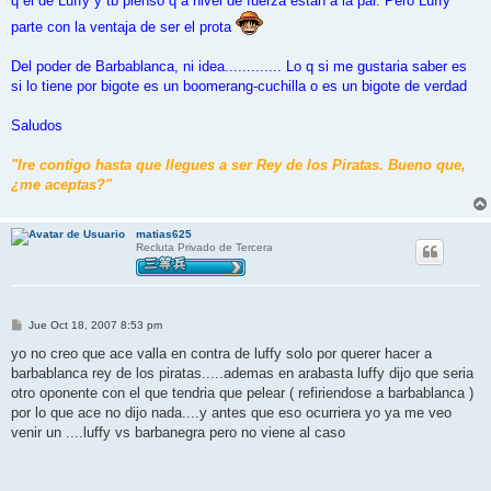
q el de Luffy y tb pienso q a nivel de fuerza estan a la par. Pero Luffy
parte con la ventaja de ser el prota
Del poder de Barbablanca, ni idea............. Lo q si me gustaria saber es
si lo tiene por bigote es un boomerang-cuchilla o es un bigote de verdad
Saludos
"Ire contigo hasta que llegues a ser Rey de los Piratas. Bueno que,
¿me aceptas?"
matias625
Recluta Privado de Tercera
M
Jue Oct 18, 2007 8:53 pm
e
n
yo no creo que ace valla en contra de luffy solo por querer hacer a
s
barbablanca rey de los piratas.....ademas en arabasta luffy dijo que seria
a
j
otro oponente con el que tendria que pelear ( refiriendose a barbablanca )
e
por lo que ace no dijo nada....y antes que eso ocurriera yo ya me veo
venir un ....luffy vs barbanegra pero no viene al caso