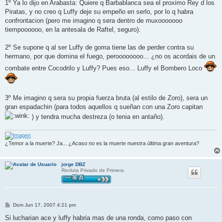
1º Ya lo dijo en Arabasta: Quiere q Barbablanca sea el proximo Rey d los
Piratas, y no creo q Luffy deje su empeño en serlo, por lo q habra
confrontacion (pero me imagino q sera dentro de muxooooooo
tiempoooooo, en la antesala de Raftel, seguro).
2º Se supone q al ser Luffy de goma tiene las de perder contra su
hermano, por que domina el fuego, peroooooooo... ¿no os acordais de un
combate entre Cocodrilo y Luffy? Pues eso... Luffy el Bombero Loco
3º Me imagino q sera su propia fuerza bruta (al estilo de Zoro), sera un
gran espadachin (para todos aquellos q sueñan con una Zoro capitan
) y tendra mucha destreza (o tenia en antaño).
¿Temor a la muerte? Ja... ¿Acaso no es la muerte nuestra última gran aventura?
jorge DBZ
Recluta Privado de Primera
M
Dom Jun 17, 2007 4:21 pm
e
n
Si lucharian ace y luffy habria mas de una ronda, como paso con