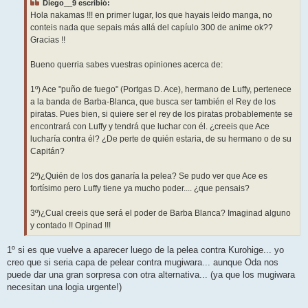
Diego__9 escribió:
a
j
Hola nakamas !!! en primer lugar, los que hayais leido manga, no
e
conteis nada que sepais más allá del capíulo 300 de anime ok??
Gracias !!
Bueno querria sabes vuestras opiniones acerca de:
1º) Ace "puño de fuego" (Portgas D. Ace), hermano de Luffy, pertenece
a la banda de Barba-Blanca, que busca ser también el Rey de los
piratas. Pues bien, si quiere ser el rey de los piratas probablemente se
encontrará con Luffy y tendrá que luchar con él. ¿creeis que Ace
lucharía contra él? ¿De perte de quién estaria, de su hermano o de su
Capitán?
2º)¿Quién de los dos ganaría la pelea? Se pudo ver que Ace es
fortísimo pero Luffy tiene ya mucho poder.... ¿que pensais?
3º)¿Cual creeis que será el poder de Barba Blanca? Imaginad alguno
y contado !! Opinad !!!
1º si es que vuelve a aparecer luego de la pelea contra Kurohige... yo
creo que si seria capa de pelear contra mugiwara... aunque Oda nos
puede dar una gran sorpresa con otra alternativa... (ya que los mugiwara
necesitan una logia urgente!)