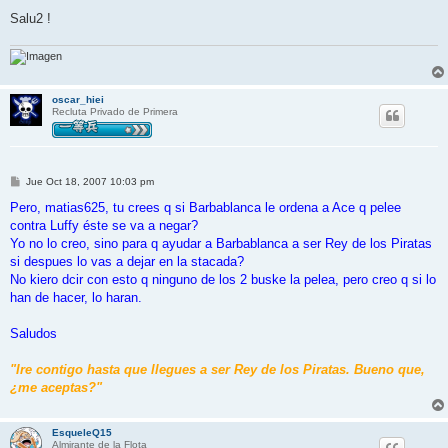
Salu2 !
oscar_hiei
Recluta Privado de Primera
M
Jue Oct 18, 2007 10:03 pm
e
n
Pero, matias625, tu crees q si Barbablanca le ordena a Ace q pelee
s
contra Luffy éste se va a negar?
a
j
Yo no lo creo, sino para q ayudar a Barbablanca a ser Rey de los Piratas
e
si despues lo vas a dejar en la stacada?
No kiero dcir con esto q ninguno de los 2 buske la pelea, pero creo q si lo
han de hacer, lo haran.
Saludos
"Ire contigo hasta que llegues a ser Rey de los Piratas. Bueno que,
¿me aceptas?"
EsqueleQ15
Almirante de la Flota