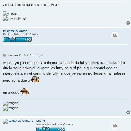
e
¿hasta donde llegaremos en esta vida?
[/img]
Mr.game & watch
Recluta Privado de Primera
M
Vie Jun 15, 2007 8:01 pm
e
n
wenas,yo pienso que si palearan la banda de luffy contra la de edward el
s
duelo seria edward newgate vs luffy pero si por algun casual ace se
a
j
interpusiera en el camino de luffy si que pelearian no llegarian a matarse
e
pero abria duelo
un saludo
Lucho
Recluta Privado de Primera