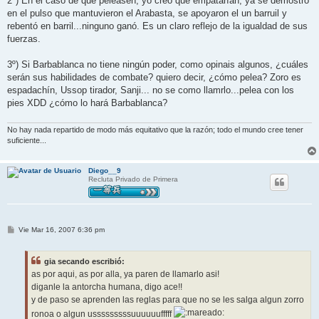
2º) En el caso de que peleasen, yo creo que empatarían, ya se demostró
en el pulso que mantuvieron el Arabasta, se apoyaron el un barruil y
rebentó en barril...ninguno ganó. Es un claro reflejo de la igualdad de sus
fuerzas.
3º) Si Barbablanca no tiene ningún poder, como opinais algunos, ¿cuáles
serán sus habilidades de combate? quiero decir, ¿cómo pelea? Zoro es
espadachín, Ussop tirador, Sanji... no se como llamrlo...pelea con los
pies XDD ¿cómo lo hará Barbablanca?
No hay nada repartido de modo más equitativo que la razón; todo el mundo cree tener
suficiente...
Diego__9
Recluta Privado de Primera
M
Vie Mar 16, 2007 6:36 pm
e
n
s
gia secando escribió:
a
j
as por aqui, as por alla, ya paren de llamarlo asi!
e
diganle la antorcha humana, digo ace!!
y de paso se aprenden las reglas para que no se les salga algun zorro
ronoa o algun usssssssssuuuuuufffff