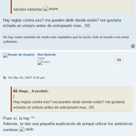
saludos nakamas
Hay reglas contra eso? me pueden dedir donde están? me gustaría
echarle un vistazo antes de estropearlo mas...XD
No hay nada repartido de modo más equitativo que la razón; todo el mundo cree tener
suficiente...
Don Quixote
Cabo
M
Vie Mar 16, 2007 6:45 pm
e
n
s
Diego__9 escribió:
a
j
[
e
Hay reglas contra eso? me pueden dedir donde están? me gustaría
echarle un vistazo antes de estropearlo mas...XD
Pues sí, la hay ^^
Además, te dan una pequeña explicación de porqué utilizar los auténticos
nombres