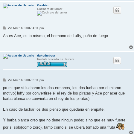
Geshtar
Cocinero del amor
M
Vie Mar 16, 2007 4:11 pm
e
n
As es Ace, es lo mismo, el hermano de Luffy, puño de fuego...
s
a
j
e
dukothebest
Recluta Privado de Tercera
M
Vie Mar 16, 2007 5:11 pm
e
n
pa mi que si lucharan los dos ermanos, los dos luchan por el mismo
s
motivo( luffy por convertirse él el rey de los piratas y Ace por acer que
a
j
barba blanca se convierta en el rey de los piratas)
e
En caso de luchar los dos pienso que quedaria en empate.
Y barba blanca creo que no tiene ningun poder, sino que es muy fuerte
por si solo(como zoro), tanto como si se ubiera tomado una fruta