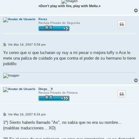
«Don't play with fire, play with Mello.»
Perez
Recluta Privado de Segunda
M
Vie Mar 16, 2007 5:58 pm
e
n
Yo cereo que si que lucharan uy nuy a mi pesar o mejora luffy o Ace le
s
mete una paliza de cuidado ya que contra el poder de su hermano lo tiene
a
j
jodidillo
e
Diego__9
Recluta Privado de Primera
M
Vie Mar 16, 2007 6:34 pm
e
n
1º) Siento haberlo llamado "As", no sabía que no era su nombre...
s
(malditas traducciones... XD)
a
j
e