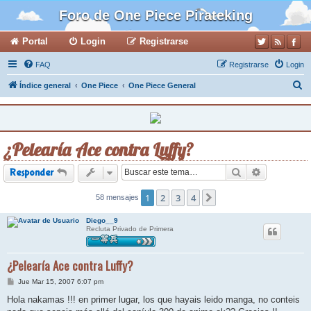
Foro de One Piece Pirateking
Portal
Login
Registrarse
FAQ
Registrarse
Login
B
Índice general
One Piece
One Piece General
u
s
c
¿Pelearía Ace contra Luffy?
a
r
Buscar
Búsqueda a
Responder
1
2
3
4
58 mensajes
Siguiente
Diego__9
Recluta Privado de Primera
¿Pelearía Ace contra Luffy?
M
Jue Mar 15, 2007 6:07 pm
e
n
Hola nakamas !!! en primer lugar, los que hayais leido manga, no conteis
s