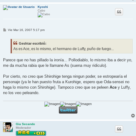
Kyoshi
Cabo
M
Vie Mar 16, 2007 5:17 pm
e
n
s
Geshtar escribió:
a
j
As es Ace, es lo mismo, el hermano de Luffy, puño de fuego...
e
Parece que no has pillado la ironía... Pollodiablo, lo mismo iba a decir yo,
me da mucha rabia que le llamane As (suena muy ridiculo).
Por cierto, no creo que Shirohige tenga ningun poder, se estropearía el
personaje (ya le han puesto fruta a Kurohige, espero que Oda-sensei no
haga lo mismo con Shirohige). Tampoco creo que se peleen
Ace
y Luffy,
no los veo peleando.
Gia Secando
Moderador