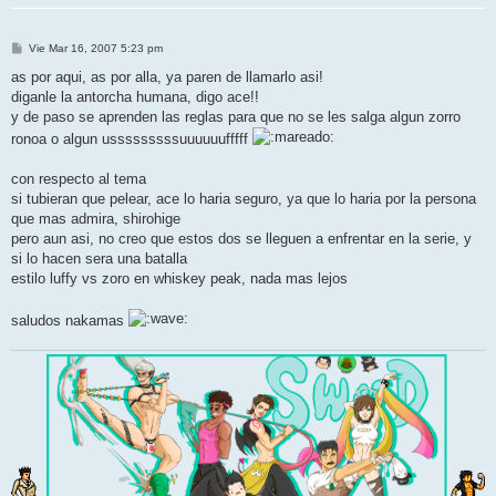
M
Vie Mar 16, 2007 5:23 pm
e
n
as por aqui, as por alla, ya paren de llamarlo asi!
s
diganle la antorcha humana, digo ace!!
a
j
y de paso se aprenden las reglas para que no se les salga algun zorro
e
ronoa o algun usssssssssuuuuuufffff
con respecto al tema
si tubieran que pelear, ace lo haria seguro, ya que lo haria por la persona
que mas admira, shirohige
pero aun asi, no creo que estos dos se lleguen a enfrentar en la serie, y
si lo hacen sera una batalla
estilo luffy vs zoro en whiskey peak, nada mas lejos
saludos nakamas