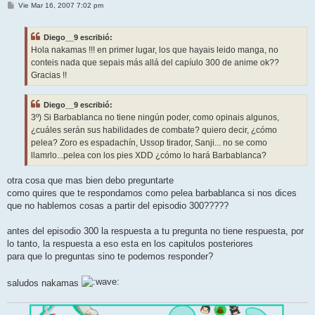
M
Vie Mar 16, 2007 7:02 pm
e
n
s
Diego__9 escribió:
a
j
Hola nakamas !!! en primer lugar, los que hayais leido manga, no
e
conteis nada que sepais más allá del capíulo 300 de anime ok??
Gracias !!
Diego__9 escribió:
3º) Si Barbablanca no tiene ningún poder, como opinais algunos,
¿cuáles serán sus habilidades de combate? quiero decir, ¿cómo
pelea? Zoro es espadachín, Ussop tirador, Sanji... no se como
llamrlo...pelea con los pies XDD ¿cómo lo hará Barbablanca?
otra cosa que mas bien debo preguntarte
como quires que te respondamos como pelea barbablanca si nos dices
que no hablemos cosas a partir del episodio 300?????
antes del episodio 300 la respuesta a tu pregunta no tiene respuesta, por
lo tanto, la respuesta a eso esta en los capitulos posteriores
para que lo preguntas sino te podemos responder?
saludos nakamas