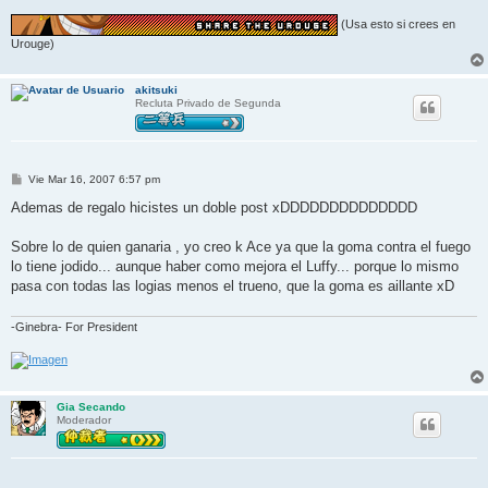
(Usa esto si crees en
Urouge)
akitsuki
Recluta Privado de Segunda
M
Vie Mar 16, 2007 6:57 pm
e
n
Ademas de regalo hicistes un doble post xDDDDDDDDDDDDDD
s
a
j
Sobre lo de quien ganaria , yo creo k Ace ya que la goma contra el fuego
e
lo tiene jodido... aunque haber como mejora el Luffy... porque lo mismo
pasa con todas las logias menos el trueno, que la goma es aillante xD
-Ginebra- For President
Gia Secando
Moderador