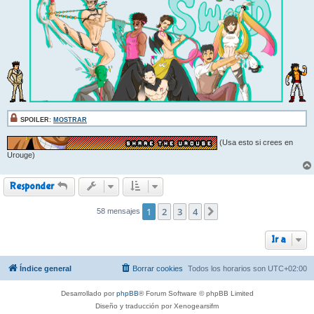
SPOILER:
MOSTRAR
(Usa esto si crees en
Urouge)
Responder
1
2
3
4
58 mensajes
Siguiente
Ir a
Índice general
Borrar cookies
Todos los horarios son
UTC+02:00
Desarrollado por
phpBB
® Forum Software © phpBB Limited
Diseño y traducción por Xenogearsifm