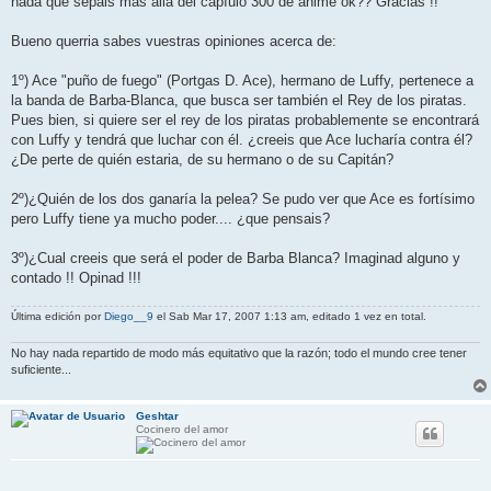
nada que sepais más allá del capíulo 300 de anime ok?? Gracias !!
a
j
e
Bueno querria sabes vuestras opiniones acerca de:
1º) Ace "puño de fuego" (Portgas D. Ace), hermano de Luffy, pertenece a
la banda de Barba-Blanca, que busca ser también el Rey de los piratas.
Pues bien, si quiere ser el rey de los piratas probablemente se encontrará
con Luffy y tendrá que luchar con él. ¿creeis que Ace lucharía contra él?
¿De perte de quién estaria, de su hermano o de su Capitán?
2º)¿Quién de los dos ganaría la pelea? Se pudo ver que Ace es fortísimo
pero Luffy tiene ya mucho poder.... ¿que pensais?
3º)¿Cual creeis que será el poder de Barba Blanca? Imaginad alguno y
contado !! Opinad !!!
Última edición por
Diego__9
el Sab Mar 17, 2007 1:13 am, editado 1 vez en total.
No hay nada repartido de modo más equitativo que la razón; todo el mundo cree tener
suficiente...
Geshtar
Cocinero del amor