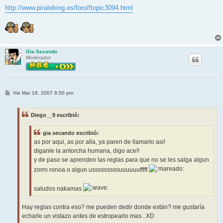
http://www.pirateking.es/foro/ftopic3094.html
Gia Secando
Moderador
M
Vie Mar 16, 2007 6:50 pm
e
n
s
Diego__9 escribió:
a
j
e
gia secando escribió:
as por aqui, as por alla, ya paren de llamarlo asi!
diganle la antorcha humana, digo ace!!
y de paso se aprenden las reglas para que no se les salga algun
zorro ronoa o algun usssssssssuuuuuufffff
saludos nakamas
Hay reglas contra eso? me pueden dedir donde están? me gustaría
echarle un vistazo antes de estropearlo mas...XD