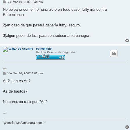
M
Vie Mar 16, 2007 3:48 pm
e
n
No pelearía con él, lo haría zoro en todo caso, luffy iria contra
s
Barbablanca
a
j
e
2)en caso de que pasará ganaría luffy, seguro.
3)algun poder de luz, para contradecir a barbanegra
pollodiablo
Recluta Privado de Segunda
....
M
Vie Mar 16, 2007 4:02 pm
e
n
As? kien es As?
s
a
j
As de bastos?
e
No conozco a ningun "As"
...
"¡Sonríe! Mañana será peor..."