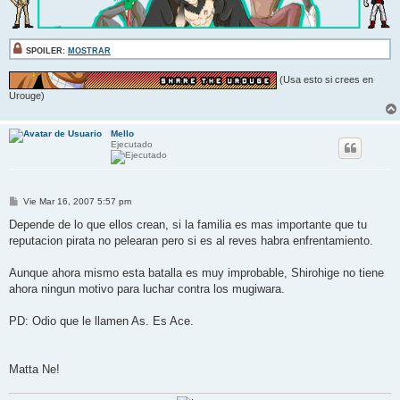
SPOILER:
MOSTRAR
(Usa esto si crees en
Urouge)
Mello
Ejecutado
M
Vie Mar 16, 2007 5:57 pm
e
n
Depende de lo que ellos crean, si la familia es mas importante que tu
s
reputacion pirata no pelearan pero si es al reves habra enfrentamiento.
a
j
e
Aunque ahora mismo esta batalla es muy improbable, Shirohige no tiene
ahora ningun motivo para luchar contra los mugiwara.
PD: Odio que le llamen As. Es Ace.
Matta Ne!