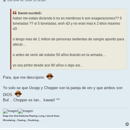
Lun Ene 30, 2006 11:59 pm
e
n
s
Daniel escribió:
a
j
haber me estais diciendo k no es mentiroso k son exageraciones?? 5
e
toneladas ?? si 5 toneladas, woh xD y no eran mas k 2 kilos maximo
xD
o tengo mas de 1 millon de personas sedientas de sangre apunto para
atacar....
o antes de venir aki estube 50 años tirando en la armada....
yo soy pintor desde ace 80 años o algo asi...
Para, que me descojono.
Yo solo se que Usopp y Chopper son la pareja de oro y que ambos son
DIOS.
Buf... Chopper es tan... kawaii! ^^
Deep into that Darkness Pearing. Long, I stood there.
Wondering... Fearing... Doubting...