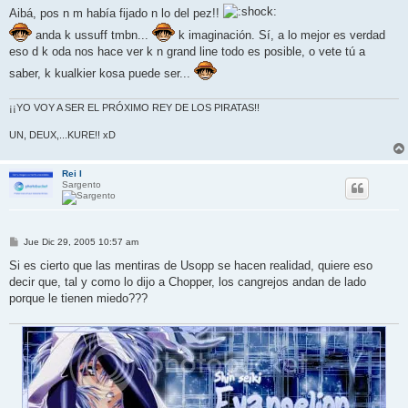
n
Aibá, pos n m había fijado n lo del pez!!
s
a
anda k ussuff tmbn...
k imaginación. Sí, a lo mejor es verdad
j
eso d k oda nos hace ver k n grand line todo es posible, o vete tú a
e
saber, k kualkier kosa puede ser...
¡¡YO VOY A SER EL PRÓXIMO REY DE LOS PIRATAS!!
UN, DEUX,...KURE!! xD
Rei I
Sargento
M
Jue Dic 29, 2005 10:57 am
e
n
Si es cierto que las mentiras de Usopp se hacen realidad, quiere eso
s
decir que, tal y como lo dijo a Chopper, los cangrejos andan de lado
a
j
porque le tienen miedo???
e