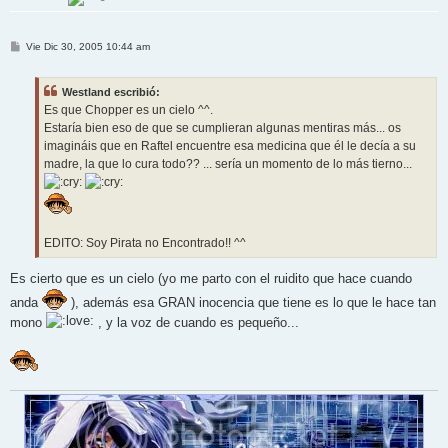
M
Vie Dic 30, 2005 10:44 am
e
n
s
Westland escribió:
a
j
Es que Chopper es un cielo ^^.
e
Estaría bien eso de que se cumplieran algunas mentiras más... os
imagináis que en Raftel encuentre esa medicina que él le decía a su
madre, la que lo cura todo?? ... sería un momento de lo más tierno...
EDITO: Soy Pirata no Encontrado!! ^^
Es cierto que es un cielo (yo me parto con el ruidito que hace cuando
anda
), además esa GRAN inocencia que tiene es lo que le hace tan
mono
, y la voz de cuando es pequeño...