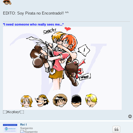
EDITO: Soy Pirata no Encontrado!! ^^
*I need someone who really sees me...*
۝Жєςŧℓαŋ₫۝
Rei I
Sargento