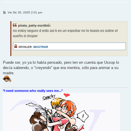
M
Vie Dic 30, 2005 2:01 pm
e
n
s
pirata_patty escribió:
a
j
no estoy seguro d esto asi k es un espoliar no lo leasis es sobre el
e
sueño d choper
SPOILER:
MOSTRAR
Puede ser, yo ya lo había pensado, pero ten en cuenta que Ussop lo
decía sabiendo, o ''creyendo'' que era mentira, sólo para animar a su
madre.
*I need someone who really sees me...*