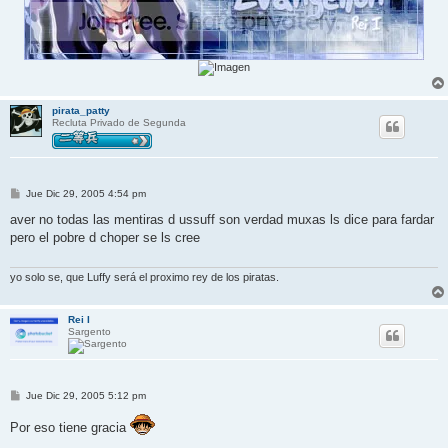
pirata_patty
Recluta Privado de Segunda
M
Jue Dic 29, 2005 4:54 pm
e
n
aver no todas las mentiras d ussuff son verdad muxas ls dice para fardar
s
pero el pobre d choper se ls cree
a
j
e
yo solo se, que Luffy será el proximo rey de los piratas.
Rei I
Sargento
M
Jue Dic 29, 2005 5:12 pm
e
n
Por eso tiene gracia
s
a