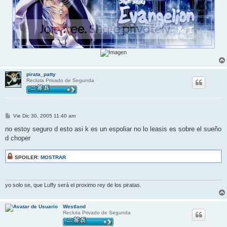
pirata_patty
Recluta Privado de Segunda
M
Vie Dic 30, 2005 11:40 am
e
n
no estoy seguro d esto asi k es un espoliar no lo leasis es sobre el sueño
s
d choper
a
j
e
SPOILER:
MOSTRAR
yo solo se, que Luffy será el proximo rey de los piratas.
Westland
Recluta Privado de Segunda