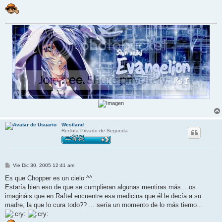
j
e
Westland
Recluta Privado de Segunda
M
Vie Dic 30, 2005 12:41 am
e
n
Es que Chopper es un cielo ^^.
s
Estaría bien eso de que se cumplieran algunas mentiras más... os
a
j
imagináis que en Raftel encuentre esa medicina que él le decía a su
e
madre, la que lo cura todo?? ... sería un momento de lo más tierno...