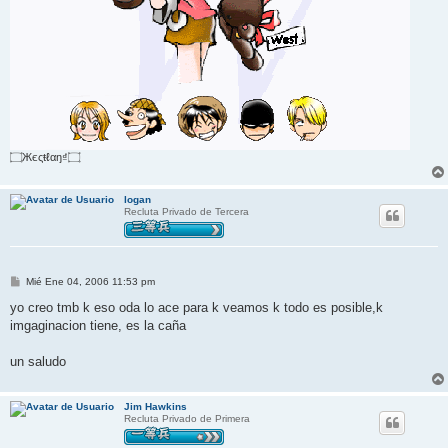
۝Жєςŧℓαŋ₫۝
logan
Recluta Privado de Tercera
M
Mié Ene 04, 2006 11:53 pm
e
n
yo creo tmb k eso oda lo ace para k veamos k todo es posible,k
s
imgaginacion tiene, es la caña
a
j
e
un saludo
Jim Hawkins
Recluta Privado de Primera