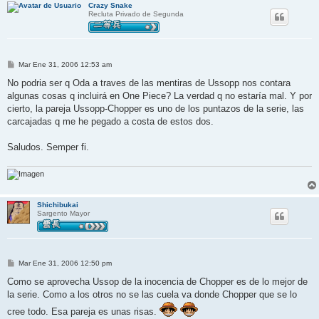
Crazy Snake
Recluta Privado de Segunda
M
Mar Ene 31, 2006 12:53 am
e
n
No podria ser q Oda a traves de las mentiras de Ussopp nos contara
s
algunas cosas q incluirá en One Piece? La verdad q no estaría mal. Y por
a
j
cierto, la pareja Ussopp-Chopper es uno de los puntazos de la serie, las
e
carcajadas q me he pegado a costa de estos dos.
Saludos. Semper fi.
Shichibukai
Sargento Mayor
M
Mar Ene 31, 2006 12:50 pm
e
n
Como se aprovecha Ussop de la inocencia de Chopper es de lo mejor de
s
la serie. Como a los otros no se las cuela va donde Chopper que se lo
a
j
cree todo. Esa pareja es unas risas.
e