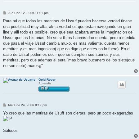
M
Jue Ene 12, 2006 11:01 pm
e
n
Para mi que todas las mentiras de Ussuf pueden hacerse verdad tinene
s
una posibilidad muy alta, xk la verdad es que estan navegando en gran
a
j
line y alli todo es posible, creo que sea acabara antes la imaginacion de
e
Ussuf que las historias. No se si tb os habreis dao cuenta, pero a medida
que pasa el viaje Ussuf cambia muxo, es mas valiente, cuenta menos
mentiras y es mas ingenioso( que no digo que antes no lo fuera). En el
caso de Ussuf podemos decir que se cumplen sus sueños y sus
mentiras, pero que ademas el sera "mas bravo bucanero de los siete(que
no son siete) mares¡¡"
Gold Royer
Aprendiz
M
Mar Ene 24, 2006 9:19 pm
e
n
Yo creo que las mentiras de Usuff son ciertas, pero un poco exageradas
s
a
j
e
Saludos