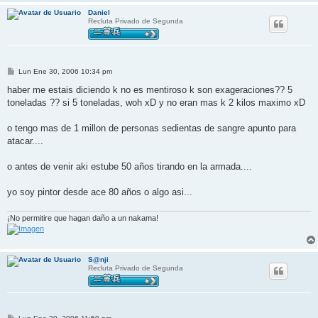
Daniel
Recluta Privado de Segunda
M
Lun Ene 30, 2006 10:34 pm
e
n
haber me estais diciendo k no es mentiroso k son exageraciones?? 5
s
toneladas ?? si 5 toneladas, woh xD y no eran mas k 2 kilos maximo xD
a
j
e
o tengo mas de 1 millon de personas sedientas de sangre apunto para
atacar....
o antes de venir aki estube 50 años tirando en la armada....
yo soy pintor desde ace 80 años o algo asi...
¡No permitire que hagan daño a un nakama!
S@nji
Recluta Privado de Segunda
M