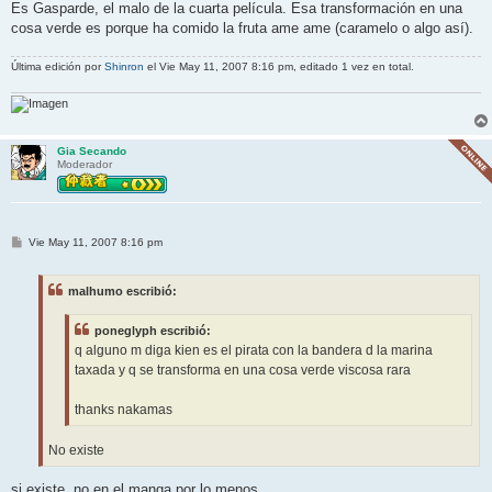
Es Gasparde, el malo de la cuarta película. Esa transformación en una
cosa verde es porque ha comido la fruta ame ame (caramelo o algo así).
Última edición por
Shinron
el Vie May 11, 2007 8:16 pm, editado 1 vez en total.
Gia Secando
Moderador
M
Vie May 11, 2007 8:16 pm
e
n
s
malhumo escribió:
a
j
e
poneglyph escribió:
q alguno m diga kien es el pirata con la bandera d la marina
taxada y q se transforma en una cosa verde viscosa rara
thanks nakamas
No existe
si existe, no en el manga por lo menos