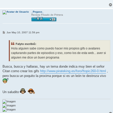
_Pegaso_
Recluta Privado de Primera
M
Jue May 10, 2007 11:59 pm
e
n
s
Falyto escribió:
a
j
Hola alguien sabe como puedo hacer mis propios gifs o avatares
e
capturando partes de episodios y eso, como los de esta web... aver si
alguien me dice un buen programa
Busca, busca y hallaras, hay un tema donde indica muy bien el señor
Citan como crear los gifs
http://www.pirateking.es/foro/ftopic260-0.html
,
pero busca un poquito la proxima porque si es un león te destroza vivo
Un saludito