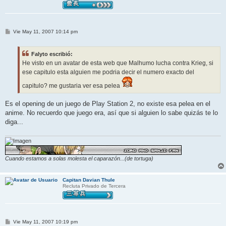
M
Vie May 11, 2007 10:14 pm
e
n
s
Falyto escribió:
a
j
He visto en un avatar de esta web que Malhumo lucha contra Krieg, si
e
ese capitulo esta alguien me podria decir el numero exacto del
capitulo? me gustaria ver esa pelea
Es el opening de un juego de Play Station 2, no existe esa pelea en el
anime. No recuerdo que juego era, así que si alguien lo sabe quizás te lo
diga...
Cuando estamos a solas molesta el caparazón...(de tortuga)
Capitan Davian Thule
Recluta Privado de Tercera
M
Vie May 11, 2007 10:19 pm