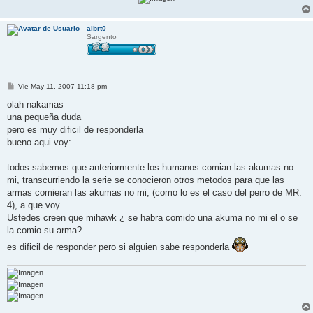
albrt0
Sargento
M
Vie May 11, 2007 11:18 pm
e
n
olah nakamas
s
una pequeña duda
a
j
pero es muy dificil de responderla
e
bueno aqui voy:
todos sabemos que anteriormente los humanos comian las akumas no
mi, transcurriendo la serie se conocieron otros metodos para que las
armas comieran las akumas no mi, (como lo es el caso del perro de MR.
4), a que voy
Ustedes creen que mihawk ¿ se habra comido una akuma no mi el o se
la comio su arma?
es dificil de responder pero si alguien sabe responderla