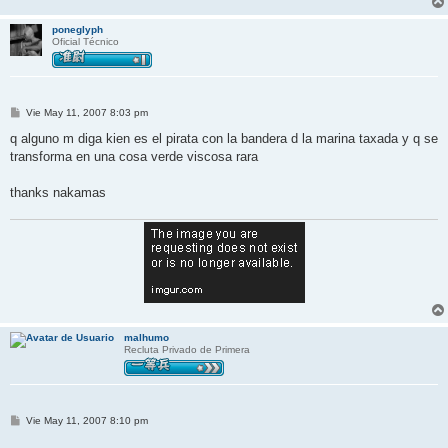
poneglyph
Oficial Técnico
M
Vie May 11, 2007 8:03 pm
e
n
q alguno m diga kien es el pirata con la bandera d la marina taxada y q se
s
transforma en una cosa verde viscosa rara
a
j
e
thanks nakamas
malhumo
Recluta Privado de Primera
M
Vie May 11, 2007 8:10 pm
e
n