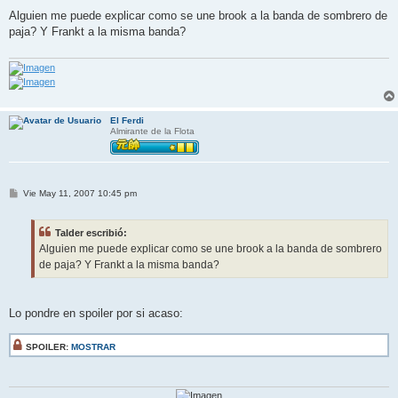
e
n
Alguien me puede explicar como se une brook a la banda de sombrero de
s
paja? Y Frankt a la misma banda?
a
j
e
El Ferdi
Almirante de la Flota
M
Vie May 11, 2007 10:45 pm
e
n
s
Talder escribió:
a
j
Alguien me puede explicar como se une brook a la banda de sombrero
e
de paja? Y Frankt a la misma banda?
Lo pondre en spoiler por si acaso:
SPOILER:
MOSTRAR