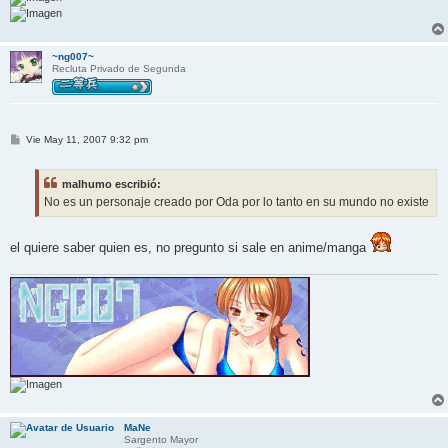
~ng007~
Recluta Privado de Segunda
M
Vie May 11, 2007 9:32 pm
e
n
s
malhumo escribió:
a
j
No es un personaje creado por Oda por lo tanto en su mundo no existe
e
el quiere saber quien es, no pregunto si sale en anime/manga
MaNe
Sargento Mayor