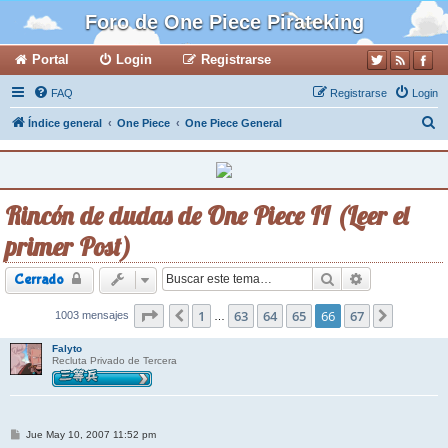
Foro de One Piece Pirateking
Portal
Login
Registrarse
FAQ
Registrarse
Login
B
Índice general
One Piece
One Piece General
u
s
c
Rincón de dudas de One Piece II (Leer el
a
primer Post)
r
Buscar
Búsqueda ava
Cerrado
Página
1
66
de
63
67
64
65
66
67
1003 mensajes
Anterior
Siguient
…
Falyto
Recluta Privado de Tercera
M
Jue May 10, 2007 11:52 pm
e