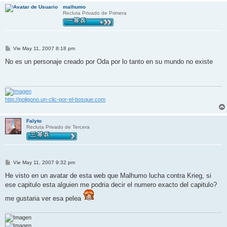
malhumo
Recluta Privado de Primera
M
Vie May 11, 2007 8:18 pm
e
n
No es un personaje creado por Oda por lo tanto en su mundo no existe
s
a
j
e
http://poligono.un-clic-por-el-bosque.com
Falyto
Recluta Privado de Tercera
M
Vie May 11, 2007 9:32 pm
e
n
He visto en un avatar de esta web que Malhumo lucha contra Krieg, si
s
ese capitulo esta alguien me podria decir el numero exacto del capitulo?
a
j
me gustaria ver esa pelea
e