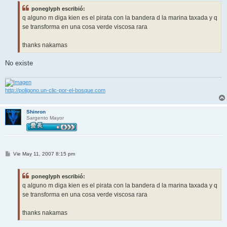
s
poneglyph escribió:
a
j
q alguno m diga kien es el pirata con la bandera d la marina taxada y q
e
se transforma en una cosa verde viscosa rara
thanks nakamas
No existe
http://poligono.un-clic-por-el-bosque.com
Shinron
Sargento Mayor
M
Vie May 11, 2007 8:15 pm
e
n
s
poneglyph escribió:
a
j
q alguno m diga kien es el pirata con la bandera d la marina taxada y q
e
se transforma en una cosa verde viscosa rara
thanks nakamas