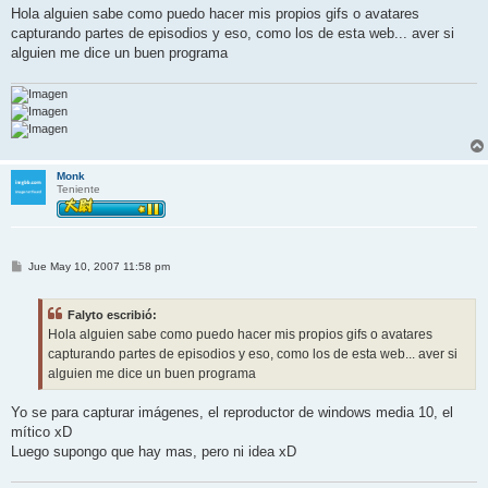
n
Hola alguien sabe como puedo hacer mis propios gifs o avatares
s
capturando partes de episodios y eso, como los de esta web... aver si
a
j
alguien me dice un buen programa
e
Monk
Teniente
M
Jue May 10, 2007 11:58 pm
e
n
s
Falyto escribió:
a
j
Hola alguien sabe como puedo hacer mis propios gifs o avatares
e
capturando partes de episodios y eso, como los de esta web... aver si
alguien me dice un buen programa
Yo se para capturar imágenes, el reproductor de windows media 10, el
mítico xD
Luego supongo que hay mas, pero ni idea xD