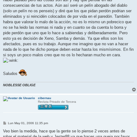
a
j
consecuencias de tus actos. Aún así seré un pelín abogado del diablo
e
(solo un pelín no os penseis) y diré que los que pidan perdón podrian ser
eliminados y si reincidén colocados de por vida en el paredón. También
habra que valorar lo malo de la acción, no es lo mismo un pobrecico que
no se ha leido las normas ni nada y en cuanto se da cuenta lo borra y
pide perdón que uno que lo hace a sabiendas y deliberadamente. Pero
esto ya es decisión de Xeno, Samba y demás. Ya que ellos son los
afectados, pues es su trabajo. Aunque me imagino que no van a hacer
nada de lo que he dicho porque deben estar hasta los mismísimos. En fin
si soys un poco malos creo que no os lo hecharan mucho en cara.
Saludos
NOBLESSE OBLIGE
cibernau
Recluta Privado de Tercera
M
Lun May 01, 2006 11:35 pm
e
n
Veo bien la medida, hace que la gente se lo piense 2 veces antes de
s
robar el material de la web y Jester88 ya que haces una queja por favor