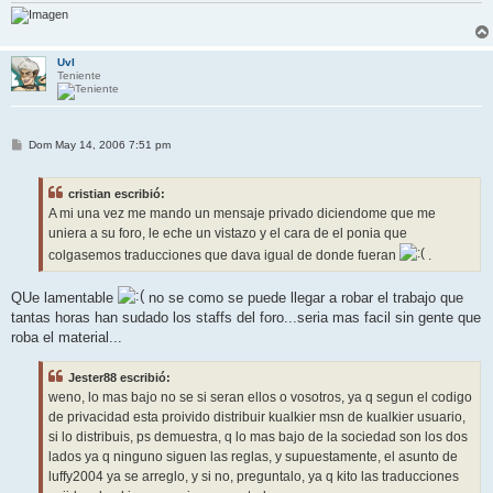
UvI
Teniente
M
Dom May 14, 2006 7:51 pm
e
n
s
cristian escribió:
a
j
A mi una vez me mando un mensaje privado diciendome que me
e
uniera a su foro, le eche un vistazo y el cara de el ponia que
colgasemos traducciones que dava igual de donde fueran
.
QUe lamentable
no se como se puede llegar a robar el trabajo que
tantas horas han sudado los staffs del foro...seria mas facil sin gente que
roba el material...
Jester88 escribió:
weno, lo mas bajo no se si seran ellos o vosotros, ya q segun el codigo
de privacidad esta proivido distribuir kualkier msn de kualkier usuario,
si lo distribuis, ps demuestra, q lo mas bajo de la sociedad son los dos
lados ya q ninguno siguen las reglas, y supuestamente, el asunto de
luffy2004 ya se arreglo, y si no, preguntalo, ya q kito las traducciones