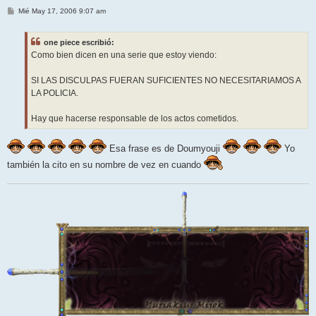
M
Mié May 17, 2006 9:07 am
e
n
s
one piece escribió:
a
j
Como bien dicen en una serie que estoy viendo:
e
SI LAS DISCULPAS FUERAN SUFICIENTES NO NECESITARIAMOS A
LA POLICIA.
Hay que hacerse responsable de los actos cometidos.
Esa frase es de Doumyouji
Yo
también la cito en su nombre de vez en cuando