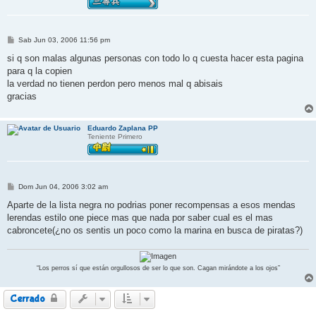
M
Sab Jun 03, 2006 11:56 pm
e
n
si q son malas algunas personas con todo lo q cuesta hacer esta pagina
s
para q la copien
a
j
la verdad no tienen perdon pero menos mal q abisais
e
gracias
Eduardo Zaplana PP
Teniente Primero
M
Dom Jun 04, 2006 3:02 am
e
n
Aparte de la lista negra no podrias poner recompensas a esos mendas
s
lerendas estilo one piece mas que nada por saber cual es el mas
a
j
cabroncete(¿no os sentis un poco como la marina en busca de piratas?)
e
“Los perros sí que están orgullosos de ser lo que son. Cagan mirándote a los ojos”
Cerrado