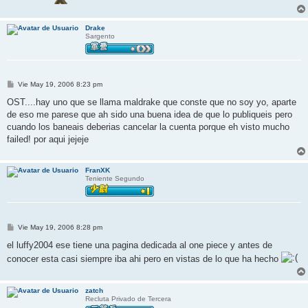
Drake
Sargento
M
Vie May 19, 2006 8:23 pm
e
n
OST....hay uno que se llama maldrake que conste que no soy yo, aparte
s
de eso me parese que ah sido una buena idea de que lo publiqueis pero
a
j
cuando los baneais deberias cancelar la cuenta porque eh visto mucho
e
failed! por aqui jejeje
FranXK
Teniente Segundo
M
Vie May 19, 2006 8:28 pm
e
n
el luffy2004 ese tiene una pagina dedicada al one piece y antes de
s
conocer esta casi siempre iba ahi pero en vistas de lo que ha hecho
a
j
e
zatch
Recluta Privado de Tercera