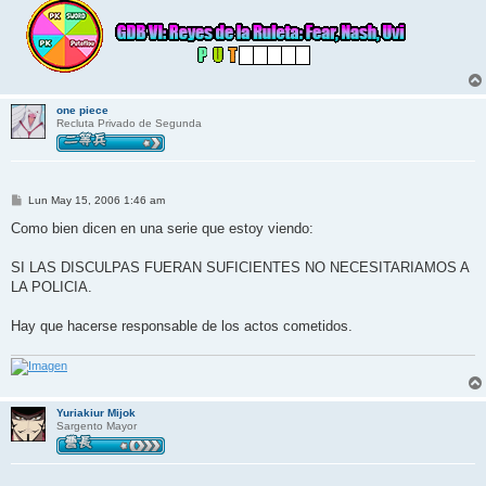
one piece
Recluta Privado de Segunda
M
Lun May 15, 2006 1:46 am
e
n
Como bien dicen en una serie que estoy viendo:
s
a
j
SI LAS DISCULPAS FUERAN SUFICIENTES NO NECESITARIAMOS A
e
LA POLICIA.
Hay que hacerse responsable de los actos cometidos.
Yuriakiur Mijok
Sargento Mayor