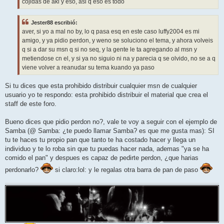
cojidas de aki y eso, asi q eso es todo
Jester88 escribió:
aver, si yo a mal no by, lo q pasa esq en este caso luffy2004 es mi
amigo, y ya pidio perdon, y weno se soluciono el tema, y ahora volveis
q si a dar su msn q si no seq, y la gente le ta agregando al msn y
metiendose cn el, y si ya no siguio ni na y parecia q se olvido, no se a q
viene volver a reanudar su tema kuando ya paso
Si tu dices que esta prohibido distribuir cualquier msn de cualquier
usuario yo te respondo: esta prohibido distribuir el material que crea el
staff de este foro.
Bueno dices que pidio perdon no?, vale te voy a seguir con el ejemplo de
Samba (@ Samba: ¿te puedo llamar Samba? es que me gusta mas): SI
tu te haces tu propio pan que tanto te ha costado hacer y llega un
individuo y te lo roba sin que tu puedas hacer nada, ademas "ya se ha
comido el pan" y despues es capaz de pedirte perdon, ¿que harias
perdonarlo?
si claro:lol: y le regalas otra barra de pan de paso