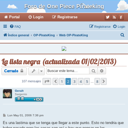
Foro de One Piece Pirateking
Portal
Login
Registrarse
FAQ
Registrarse
Login
B
Índice general
OP-PirateKing
Web OP-PirateKing
u
s
c
La lista negra (actualizada 01/02/2013)
a
r
Buscar
Búsqueda ava
Cerrado
Página
1
2
de
2
8
3
4
5
8
107 mensajes
Anterior
Siguiente
…
Geralt
Sargento
M
Lun May 01, 2006 7:36 pm
e
n
Es una lastima que se tenga que llegar a este punto. Esto no tendria que
s
haber pasado pero las cosas son así y hay que pensar en las