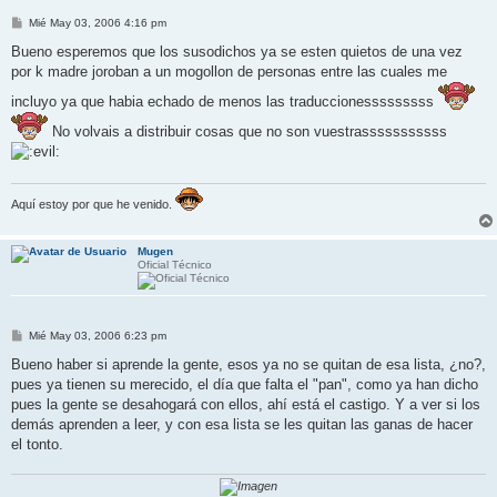
M
Mié May 03, 2006 4:16 pm
e
n
Bueno esperemos que los susodichos ya se esten quietos de una vez
s
por k madre joroban a un mogollon de personas entre las cuales me
a
j
incluyo ya que habia echado de menos las traduccionesssssssss
e
No volvais a distribuir cosas que no son vuestrasssssssssss
Aquí estoy por que he venido.
Mugen
Oficial Técnico
M
Mié May 03, 2006 6:23 pm
e
n
Bueno haber si aprende la gente, esos ya no se quitan de esa lista, ¿no?,
s
pues ya tienen su merecido, el día que falta el "pan", como ya han dicho
a
j
pues la gente se desahogará con ellos, ahí está el castigo. Y a ver si los
e
demás aprenden a leer, y con esa lista se les quitan las ganas de hacer
el tonto.