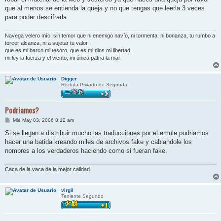
a
j
que al menos se entienda la queja y no que tengas que leerla 3 veces
e
para poder descifrarla
Navega velero mío, sin temor que ni enemigo navío, ni tormenta, ni bonanza, tu rumbo a
torcer alcanza, ni a sujetar tu valor,
que es mi barco mi tesoro, que es mi dios mi libertad,
mi ley la fuerza y el viento, mi única patria la mar
Digger
Recluta Privado de Segunda
Podriamos?
M
Mié May 03, 2006 8:12 am
e
n
Si se llegan a distribuir mucho las traducciones por el emule podriamos
s
hacer una batida kreando miles de archivos fake y cabiandole los
a
j
nombres a los verdaderos haciendo como si fueran fake.
e
Caca de la vaca de la mejor calidad.
virgil
Teniente Segundo