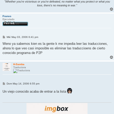
"Whether you're victorious or you're defeated, no matter what you protect or what you
lose, there's no meaning in war."
Franxo
Ejecutado
M
Mié May 03, 2006 6:41 pm
e
n
Weno ya sabemos kien es la gente k me impedia leer las traducciones,
s
ahora lo que veo casi imposible es eliminar las traduccioens de cierto
a
j
conocido programa de P2P
e
H-Samba
Traductora
M
Dom May 14, 2006 6:55 pm
e
n
Un viejo conocido acaba de entrar a la lista
s
a
j
e