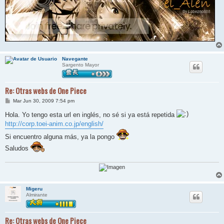
Navegante
Sargento Mayor
Re: Otras webs de One Piece
M
Mar Jun 30, 2009 7:54 pm
e
n
Hola. Yo tengo esta url en inglés, no sé si ya está repetida
s
http://corp.toei-anim.co.jp/english/
a
j
Si encuentro alguna más, ya la pongo
e
Saludos
Migeru
Almirante
Re: Otras webs de One Piece