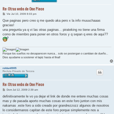
Re: Otras webs de One Piece
M
Vie Jul 10, 2009 8:03 pm
e
n
Que paginas pero creo q me quedo aka pero x la info muuuchaaas
s
gracias!
a
j
una pregunta ya q vi las otras paginas... pirateking no tiene una firma
e
como de miembro para poner en otros foros y q sepan q eres de aqui??
Porque los sueños no desaparecen nunca... solo se postergan o cambian de dueño...
Dios ayudame a sostener el lapiz hasta el final!
roldan0005
Recluta Privado de Tercera
Re: Otras webs de One Piece
M
Dom Jul 12, 2009 2:39 am
e
n
definitivamente le vo ya dejar el link de donde me entere muchas cosas
s
mas y de pasada aporto muchas cosas en este foro junton con mis
a
j
nakamas .este foro a sido creado por grandrezzozz algunos de nosotros
e
lo considermanos capitan de este foro porque simplemente nos a