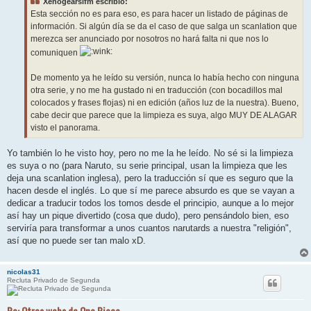
Xenogearsifm escribió:
a
j
Esta sección no es para eso, es para hacer un listado de páginas de
e
información. Si algún día se da el caso de que salga un scanlation que
merezca ser anunciado por nosotros no hará falta ni que nos lo
comuniquen
De momento ya he leído su versión, nunca lo había hecho con ninguna
otra serie, y no me ha gustado ni en traducción (con bocadillos mal
colocados y frases flojas) ni en edición (años luz de la nuestra). Bueno,
cabe decir que parece que la limpieza es suya, algo MUY DE ALAGAR
visto el panorama.
Yo también lo he visto hoy, pero no me la he leído. No sé si la limpieza
es suya o no (para Naruto, su serie principal, usan la limpieza que les
deja una scanlation inglesa), pero la traducción sí que es seguro que la
hacen desde el inglés. Lo que sí me parece absurdo es que se vayan a
dedicar a traducir todos los tomos desde el principio, aunque a lo mejor
así hay un pique divertido (cosa que dudo), pero pensándolo bien, eso
serviría para transformar a unos cuantos narutards a nuestra "religión",
así que no puede ser tan malo xD.
nicolas31
Recluta Privado de Segunda
Re: Otras webs de One Piece