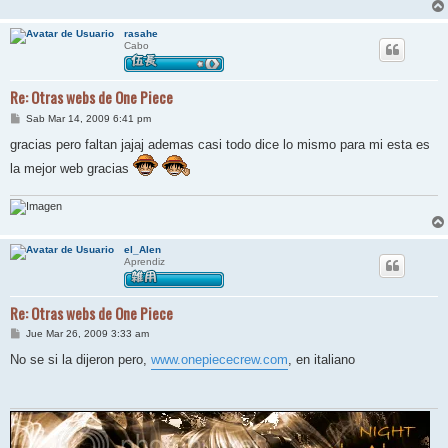
rasahe
Cabo
Re: Otras webs de One Piece
M
Sab Mar 14, 2009 6:41 pm
e
n
gracias pero faltan jajaj ademas casi todo dice lo mismo para mi esta es
s
a
la mejor web gracias
j
e
el_Alen
Aprendiz
Re: Otras webs de One Piece
M
Jue Mar 26, 2009 3:33 am
e
n
No se si la dijeron pero,
www.onepiececrew.com
, en italiano
s
a
j
e