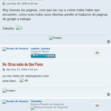
M
Lun Ene 05, 2009 4:34 am
e
n
Muy buenas las paginas, creo que las voy a visitar todas haber que
s
encuentro, como nose todos esos idiomas pondre el traductor de paginas
a
j
de google a trabajar.
e
Saludos.
capitan_juampa
Sargento Mayor
Re: Otras webs de One Piece
M
Mar Ene 13, 2009 3:43 pm
e
n
yo me meto en rolonoazoro.com
s
esta bien...
a
j
e
Thelialbo
Recluta Privado de Segunda