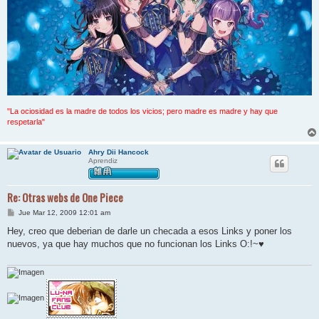
"La ociosidad es la madre de todos los vicios; pero madre es madre y hay que
respetarla"
Ahry Dii Hancock
Aprendiz
Re: Otras webs de One Piece
M
Jue Mar 12, 2009 12:01 am
e
n
Hey, creo que deberian de darle un checada a esos Links y poner los
s
nuevos, ya que hay muchos que no funcionan los Links O:!~♥
a
j
e