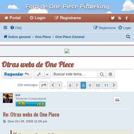
Foro de One Piece Pirateking
Portal
Login
Registrarse
FAQ
Registrarse
Login
B
Índice general
One Piece
One Piece General
u
s
c
Otras webs de One Piece
a
r
Buscar
Búsqueda a
Responder
Página
1
8
de
11
6
7
8
9
10
11
156 mensajes
Anterior
Siguiente
…
kid
Teniente Comandante
Re: Otras webs de One Piece
M
Dom Oct 26, 2008 11:09 pm
e
n
s