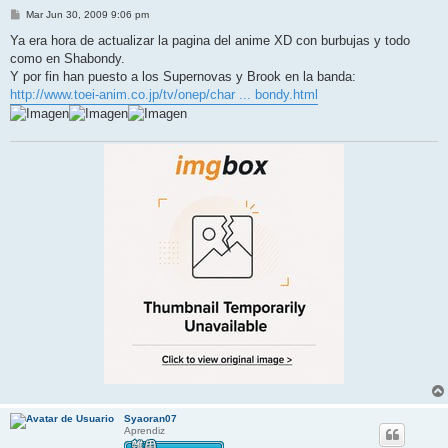
M
Mar Jun 30, 2009 9:06 pm
e
n
Ya era hora de actualizar la pagina del anime XD con burbujas y todo
s
como en Shabondy.
a
j
Y por fin han puesto a los Supernovas y Brook en la banda:
e
http://www.toei-anim.co.jp/tv/onep/char ... bondy.html
Syaoran07
Aprendiz