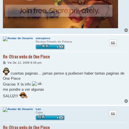
onexpiece
Recluta Privado de Primera
Re: Otras webs de One Piece
M
Vie Dic 12, 2008 8:36 pm
e
n
s
cuantas paginas....jamas pense q pudiesen haber tantas paginas de
a
One Piece
j
e
Gracias X la info
me pondre a ver algunas
SALU2!!!
Lan
Cabo
Re: Otras webs de One Piece