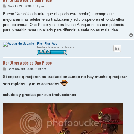
M
Mié Oct 29, 2008 3:11 pm
e
n
Bueno "Xeno"(anda mira que el apodo esta bonito) supongo que
s
mejoraran más adelante su traducción y edición,pero en el fondo ellos
a
j
promocionaran One Piece y eso es bueno.Aunque no es competencia
e
para piratekin tener un aliado para difundir la serie no es mala idea.
Fire_Fist_Ace
Recluta Privado de Tercera
Re: Otras webs de One Piece
M
Dom Nov 09, 2008 8:19 pm
e
n
Si espero q mejoren su traduccion aunqe no hay mucho q mejorar
s
a
son rapidos , y muy acertados
j
e
saludos y gracias por sus traducciones