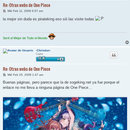
Re: Otras webs de One Piece
M
Mié Feb 11, 2009 6:57 am
e
n
la mejor sin duda es pirateking eso siii las visite todas
s
a
j
e
Seré el Mejor de Todo el Mundo
-Christian-
Cabo
Re: Otras webs de One Piece
M
Mié Feb 25, 2009 1:47 am
e
n
Buenas páginas, pero parece que la de sogeking.net ya fue porque el
s
enlace no me lleva a ninguna página de One Piece...
a
j
e