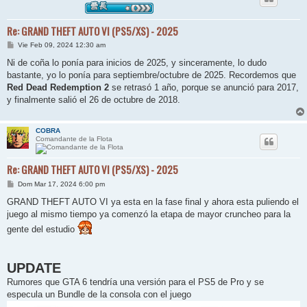
Re: GRAND THEFT AUTO VI (PS5/XS) - 2025
M
Vie Feb 09, 2024 12:30 am
e
n
Ni de coña lo ponía para inicios de 2025, y sinceramente, lo dudo
s
bastante, yo lo ponía para septiembre/octubre de 2025. Recordemos que
a
j
Red Dead Redemption 2
se retrasó 1 año, porque se anunció para 2017,
e
y finalmente salió el 26 de octubre de 2018.
COBRA
Comandante de la Flota
Re: GRAND THEFT AUTO VI (PS5/XS) - 2025
M
Dom Mar 17, 2024 6:00 pm
e
n
GRAND THEFT AUTO VI ya esta en la fase final y ahora esta puliendo el
s
juego al mismo tiempo ya comenzó la etapa de mayor cruncheo para la
a
j
gente del estudio
e
UPDATE
Rumores que GTA 6 tendría una versión para el PS5 de Pro y se
especula un Bundle de la consola con el juego