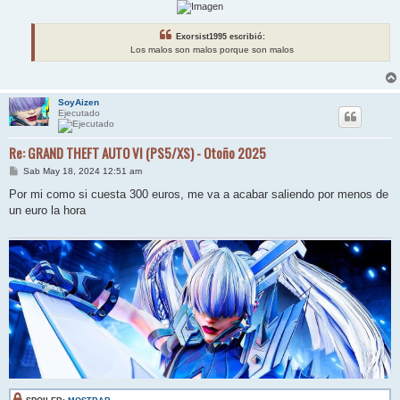
Exorsist1995 escribió:
Los malos son malos porque son malos
SoyAizen
Ejecutado
Re: GRAND THEFT AUTO VI (PS5/XS) - Otoño 2025
M
Sab May 18, 2024 12:51 am
e
n
Por mi como si cuesta 300 euros, me va a acabar saliendo por menos de
s
un euro la hora
a
j
e