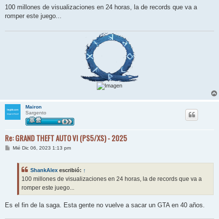
n
100 millones de visualizaciones en 24 horas, la de records que va a
s
romper este juego...
a
j
e
Mairon
Sargento
Re: GRAND THEFT AUTO VI (PS5/XS) - 2025
M
Mié Dic 06, 2023 1:13 pm
e
n
s
ShankAlex
escribió:
↑
a
j
100 millones de visualizaciones en 24 horas, la de records que va a
e
romper este juego...
Es el fin de la saga. Esta gente no vuelve a sacar un GTA en 40 años.