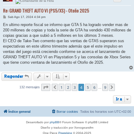
Re: GRAND THEFT AUTO VI (PS5/XS) - Otoño 2025
M
Sab Ago 17, 2024 4:34 pm
e
n
En ultimo reporte fiscal se informo que GTA 5 ha logrado vender mas de
s
200 millones de copias y toda la serie de GTA ha vendido 430 millones de
a
j
copias gracias a que subió a 5 millones en los últimos 3 meses.
e
El CEO de Take-Two comento que las ventas de GTA5 superaron sus
expectativas en este ultimo trimestre además que el este impulso en
ventas del juego está creciendo conforme se acerca el lanzamiento de
GRAND THEFT AUTO VI en Playstation 5 y las consolas de Xbox Series
que tiene como ventana de lanzamiento el Otoño de 2025.
Responder
Página
1
4
de
2
9
3
4
5
6
9
132 mensajes
Anterior
Siguiente
…
Ir a
Índice general
Borrar cookies
Todos los horarios son
UTC+02:00
Desarrollado por
phpBB
® Forum Software © phpBB Limited
Diseño y traducción por Xenogearsifm
One Piece
Pirateking
© 2004-2025