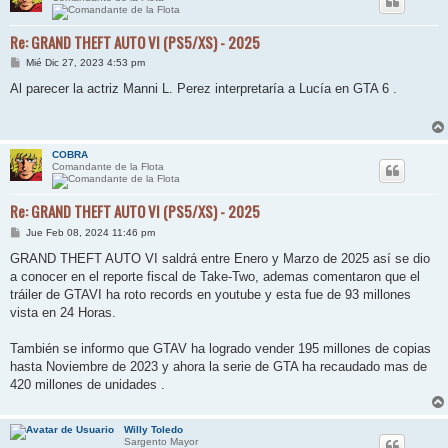
Re: GRAND THEFT AUTO VI (PS5/XS) - 2025
M
Mié Dic 27, 2023 4:53 pm
e
n
Al parecer la actriz Manni L. Perez interpretaría a Lucía en GTA 6 .
s
a
j
e
COBRA
Comandante de la Flota
Re: GRAND THEFT AUTO VI (PS5/XS) - 2025
M
Jue Feb 08, 2024 11:46 pm
e
n
GRAND THEFT AUTO VI saldrá entre Enero y Marzo de 2025 así se dio
s
a conocer en el reporte fiscal de Take-Two, ademas comentaron que el
a
j
tráiler de GTAVI ha roto records en youtube y esta fue de 93 millones
e
vista en 24 Horas.
También se informo que GTAV ha logrado vender 195 millones de copias
hasta Noviembre de 2023 y ahora la serie de GTA ha recaudado mas de
420 millones de unidades .
Willy Toledo
Sargento Mayor