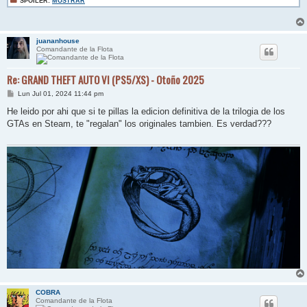
SPOILER:
MOSTRAR
juananhouse
Comandante de la Flota
Re: GRAND THEFT AUTO VI (PS5/XS) - Otoño 2025
M
Lun Jul 01, 2024 11:44 pm
e
n
He leido por ahi que si te pillas la edicion definitiva de la trilogia de los
s
GTAs en Steam, te "regalan" los originales tambien. Es verdad???
a
j
e
COBRA
Comandante de la Flota