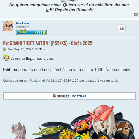
No quiero conquistar nada. Quiero ser el tío más libre del mar.
¡¡¡El Rey de los Piratas!!!
Rockorn
Almirante
Re: GRAND THEFT AUTO VI (PS5/XS) - Otoño 2025
M
Vie May 17, 2024 12:31 am
e
n
A ver si llegamos vivos.
s
a
j
Edit: mi porra es que la edición básica va a salir a 100€. Ni uno menos.
e
Última edición por
Rockorn
el Vie May 17, 2024 1:59 pm, editado 1 vez en total.
SPOILER:
MOSTRAR