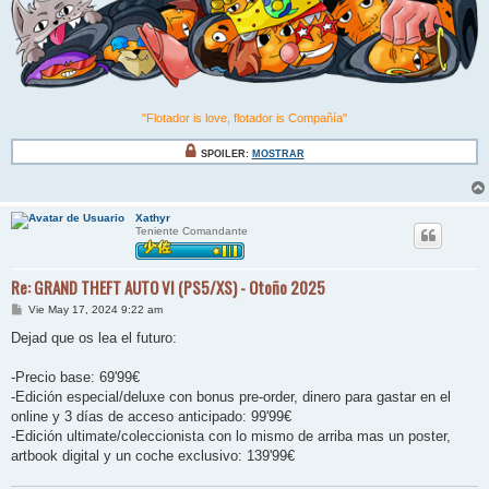
"Flotador is love, flotador is Compañía"
SPOILER:
MOSTRAR
Xathyr
Teniente Comandante
Re: GRAND THEFT AUTO VI (PS5/XS) - Otoño 2025
M
Vie May 17, 2024 9:22 am
e
n
Dejad que os lea el futuro:
s
a
j
-Precio base: 69'99€
e
-Edición especial/deluxe con bonus pre-order, dinero para gastar en el
online y 3 días de acceso anticipado: 99'99€
-Edición ultimate/coleccionista con lo mismo de arriba mas un poster,
artbook digital y un coche exclusivo: 139'99€