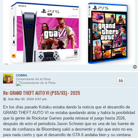
COBRA
Comandante de la Flota
Re: GRAND THEFT AUTO VI (PS5/XS) - 2025
M
Sab Mar 30, 2024 3:07 pm
e
n
En los días pasado Kotaku estaba dando la noticia que el desarrollo de
s
GRAND THEFT AUTO VI se estaba quedando atrás y había la posibilidad
a
j
que la gente de Rockstar Games pueda retrasar el juego hasta 2026,
e
después de esto el periodista Jason Schreier que es una de las fuente de
mas de confianza de Bloomberg salió a desmentir y dijo que esto no era
para nada cierto y que el desarrollo de GTA 6 andaba bien y su ventana