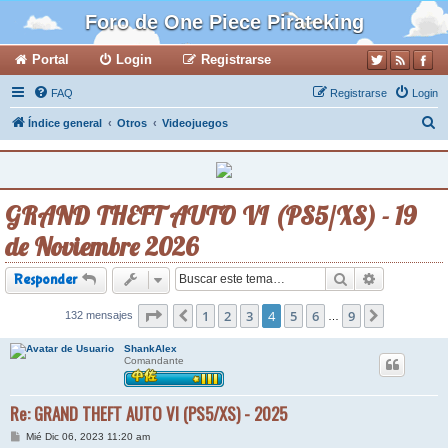
Foro de One Piece Pirateking
Portal
Login
Registrarse
FAQ
Registrarse
Login
B
Índice general
Otros
Videojuegos
u
s
c
GRAND THEFT AUTO VI (PS5/XS) - 19
a
de Noviembre 2026
r
Buscar
Búsqueda a
Responder
Página
1
4
de
2
9
3
4
5
6
9
132 mensajes
Anterior
Siguiente
…
ShankAlex
Comandante
Re: GRAND THEFT AUTO VI (PS5/XS) - 2025
M
Mié Dic 06, 2023 11:20 am
e