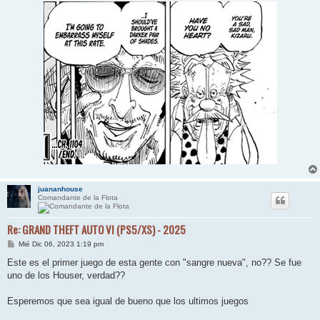
juananhouse
Comandante de la Flota
Re: GRAND THEFT AUTO VI (PS5/XS) - 2025
M
Mié Dic 06, 2023 1:19 pm
e
n
Este es el primer juego de esta gente con "sangre nueva", no?? Se fue
s
uno de los Houser, verdad??
a
j
e
Esperemos que sea igual de bueno que los ultimos juegos