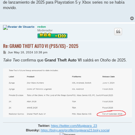
de lanzamiento de 2025 para Playstation 5 y Xbox series no se había
movido.
redon
Moderador
Re: GRAND THEFT AUTO VI (PS5/XS) - 2025
M
Jue May 16, 2024 10:38 pm
e
n
Take Two
confirma que
Grand Theft Auto VI
saldrá en Otoño de 2025.
s
a
j
e
Twitter:
https://twitter.com/Mugiwara_23
Bluesky:
https://bsky.app/profile/mugiwara23.bsky.social