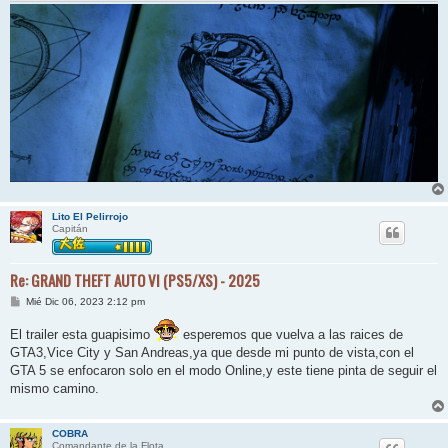
Lito El Pelirrojo
Capitán
Re: GRAND THEFT AUTO VI (PS5/XS) - 2025
M
Mié Dic 06, 2023 2:12 pm
e
n
El trailer esta guapisimo
esperemos que vuelva a las raices de
s
a
GTA3,Vice City y San Andreas,ya que desde mi punto de vista,con el
j
GTA 5 se enfocaron solo en el modo Online,y este tiene pinta de seguir el
e
mismo camino.
COBRA
Comandante de la Flota