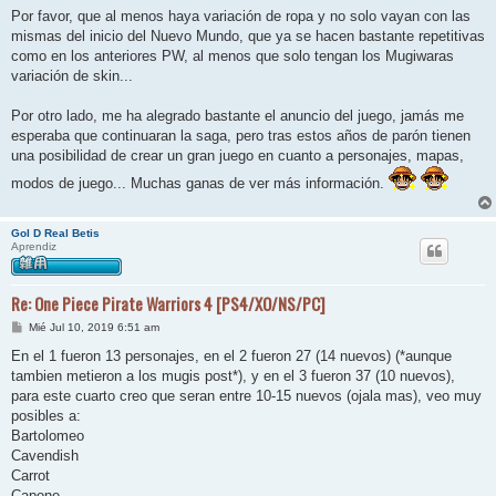
n
Por favor, que al menos haya variación de ropa y no solo vayan con las
s
mismas del inicio del Nuevo Mundo, que ya se hacen bastante repetitivas
a
j
como en los anteriores PW, al menos que solo tengan los Mugiwaras
e
variación de skin...
Por otro lado, me ha alegrado bastante el anuncio del juego, jamás me
esperaba que continuaran la saga, pero tras estos años de parón tienen
una posibilidad de crear un gran juego en cuanto a personajes, mapas,
modos de juego... Muchas ganas de ver más información.
Gol D Real Betis
Aprendiz
Re: One Piece Pirate Warriors 4 [PS4/XO/NS/PC]
M
Mié Jul 10, 2019 6:51 am
e
n
En el 1 fueron 13 personajes, en el 2 fueron 27 (14 nuevos) (*aunque
s
tambien metieron a los mugis post*), y en el 3 fueron 37 (10 nuevos),
a
j
para este cuarto creo que seran entre 10-15 nuevos (ojala mas), veo muy
e
posibles a:
Bartolomeo
Cavendish
Carrot
Capone