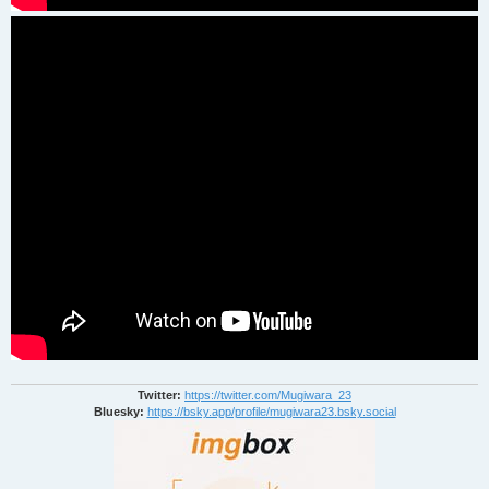
Twitter:
https://twitter.com/Mugiwara_23
Bluesky:
https://bsky.app/profile/mugiwara23.bsky.social