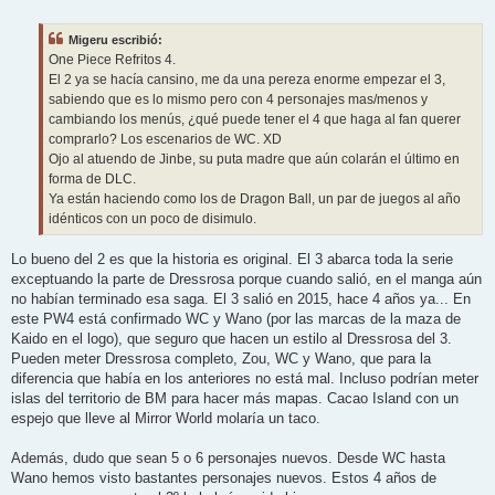
e
n
s
Migeru escribió:
a
j
One Piece Refritos 4.
e
El 2 ya se hacía cansino, me da una pereza enorme empezar el 3,
sabiendo que es lo mismo pero con 4 personajes mas/menos y
cambiando los menús, ¿qué puede tener el 4 que haga al fan querer
comprarlo? Los escenarios de WC. XD
Ojo al atuendo de Jinbe, su puta madre que aún colarán el último en
forma de DLC.
Ya están haciendo como los de Dragon Ball, un par de juegos al año
idénticos con un poco de disimulo.
Lo bueno del 2 es que la historia es original. El 3 abarca toda la serie
exceptuando la parte de Dressrosa porque cuando salió, en el manga aún
no habían terminado esa saga. El 3 salió en 2015, hace 4 años ya... En
este PW4 está confirmado WC y Wano (por las marcas de la maza de
Kaido en el logo), que seguro que hacen un estilo al Dressrosa del 3.
Pueden meter Dressrosa completo, Zou, WC y Wano, que para la
diferencia que había en los anteriores no está mal. Incluso podrían meter
islas del territorio de BM para hacer más mapas. Cacao Island con un
espejo que lleve al Mirror World molaría un taco.
Además, dudo que sean 5 o 6 personajes nuevos. Desde WC hasta
Wano hemos visto bastantes personajes nuevos. Estos 4 años de