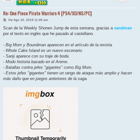
Re: One Piece Pirate Warriors 4 [PS4/XO/NS/PC]
M
Vie Ago 16, 2019 11:48 am
e
n
Scan de la Weekly Shonen Jump de esta semana, gracias a
sandman
s
por el texto en inglés que he pasado al castellano.
a
j
e
- Big Mom y Boundman aparecen en el artículo de la revista.
- Whole Cake Island es un nuevo escenario.
- Sanji aparece con su traje de boda.
- Modo historia basado en el Anime.
- Batallas contra jefes "gigantes" como Big Mom.
- Estos jefes "gigantes" tienen un rango de ataque más amplio y hacen
más daño que en juegos anteriores de la saga.