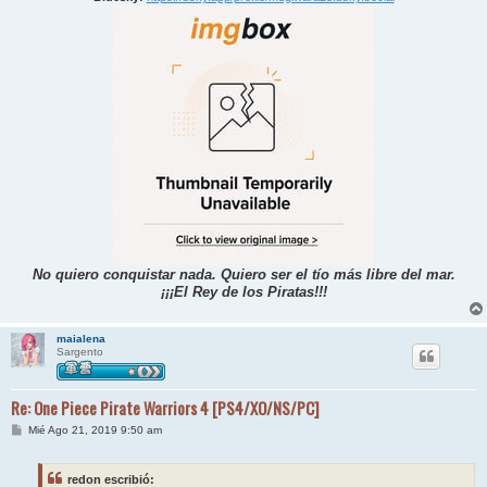
No quiero conquistar nada. Quiero ser el tío más libre del mar.
¡¡¡El Rey de los Piratas!!!
maialena
Sargento
Re: One Piece Pirate Warriors 4 [PS4/XO/NS/PC]
M
Mié Ago 21, 2019 9:50 am
e
n
s
redon escribió:
a