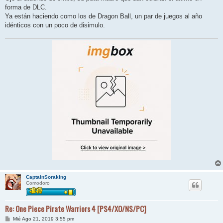
forma de DLC.
Ya están haciendo como los de Dragon Ball, un par de juegos al año
idénticos con un poco de disimulo.
CaptainSoraking
Comodoro
Re: One Piece Pirate Warriors 4 [PS4/XO/NS/PC]
M
Mié Ago 21, 2019 3:55 pm