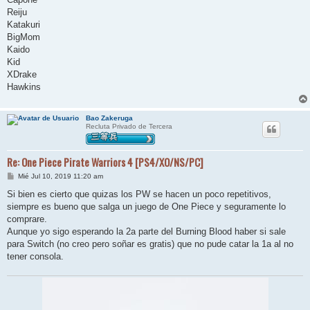
Reiju
Katakuri
BigMom
Kaido
Kid
XDrake
Hawkins
Bao Zakeruga
Recluta Privado de Tercera
Re: One Piece Pirate Warriors 4 [PS4/XO/NS/PC]
M
Mié Jul 10, 2019 11:20 am
e
n
Si bien es cierto que quizas los PW se hacen un poco repetitivos,
s
siempre es bueno que salga un juego de One Piece y seguramente lo
a
j
comprare.
e
Aunque yo sigo esperando la 2a parte del Burning Blood haber si sale
para Switch (no creo pero soñar es gratis) que no pude catar la 1a al no
tener consola.