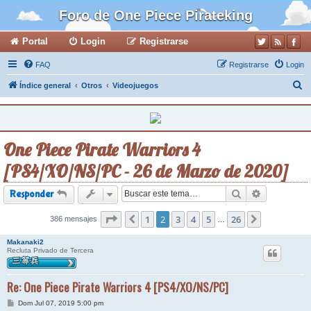
Foro de One Piece Pirateking
Portal
Login
Registrarse
FAQ
Registrarse
Login
B
Índice general
Otros
Videojuegos
u
s
c
One Piece Pirate Warriors 4
a
[PS4/XO/NS/PC - 26 de Marzo de 2020]
r
Buscar
Búsqueda a
Responder
Página
1
2
de
2
26
3
4
5
26
386 mensajes
Anterior
Siguiente
…
Makanaki2
Recluta Privado de Tercera
Re: One Piece Pirate Warriors 4 [PS4/XO/NS/PC]
M
Dom Jul 07, 2019 5:00 pm
e