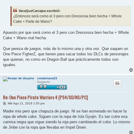
e
n
s
VacaQueCarcajea escribió:
a
j
¿Entonces será como el 3 pero con Dressrosa bien hecha + Whole
e
Cake + Parte de Wano?
Apuesto por que será como el 3 pero con Dressrosa bien hecha + Whole
Cake + Wano mal hecha.
Que pereza de juegos, más de lo mismo una y otra vez. Que saquen un
One Piece FigherZ, que tienen para sacar todos los DLCs de personajes
que quieran, no como en Dragon Ball que prácticamente todos son
iguales.
condoriano23
Sargento
Re: One Piece Pirate Warriors 4 [PS4/XO/NS/PC]
M
Mié Ago 21, 2019 1:55 pm
e
n
Madre mia pero que chapuza de juego. Ni se han esmerado en hacer la
s
ropa de whole cake. Siguen con la ropa de Isla Gyojin. Es tan cutre esa
a
j
camisa negra que sigue siendo la roja pero cambiando el color. Lo mismo
e
de Jinbe con la ropa que llevaba en Impel Down.