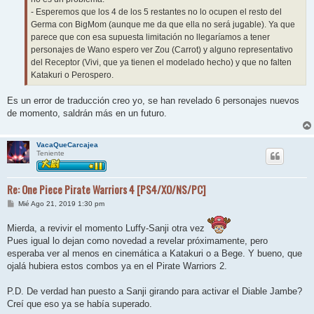
- Esperemos que los 4 de los 5 restantes no lo ocupen el resto del
Germa con BigMom (aunque me da que ella no será jugable). Ya que
parece que con esa supuesta limitación no llegaríamos a tener
personajes de Wano espero ver Zou (Carrot) y alguno representativo
del Receptor (Vivi, que ya tienen el modelado hecho) y que no falten
Katakuri o Perospero.
Es un error de traducción creo yo, se han revelado 6 personajes nuevos
de momento, saldrán más en un futuro.
VacaQueCarcajea
Teniente
Re: One Piece Pirate Warriors 4 [PS4/XO/NS/PC]
M
Mié Ago 21, 2019 1:30 pm
e
n
Mierda, a revivir el momento Luffy-Sanji otra vez
s
a
Pues igual lo dejan como novedad a revelar próximamente, pero
j
esperaba ver al menos en cinemática a Katakuri o a Bege. Y bueno, que
e
ojalá hubiera estos combos ya en el Pirate Warriors 2.
P.D. De verdad han puesto a Sanji girando para activar el Diable Jambe?
Creí que eso ya se había superado.