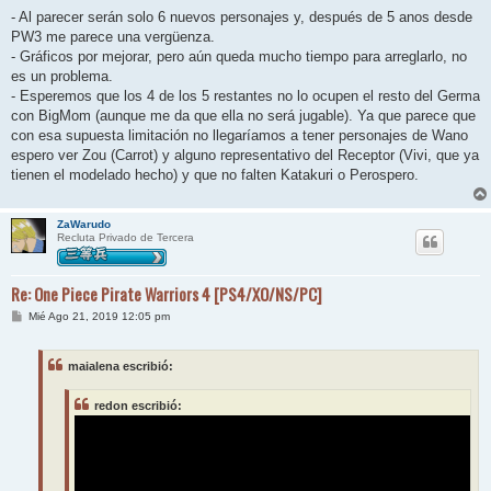
- Al parecer serán solo 6 nuevos personajes y, después de 5 anos desde
PW3 me parece una vergüenza.
- Gráficos por mejorar, pero aún queda mucho tiempo para arreglarlo, no
es un problema.
- Esperemos que los 4 de los 5 restantes no lo ocupen el resto del Germa
con BigMom (aunque me da que ella no será jugable). Ya que parece que
con esa supuesta limitación no llegaríamos a tener personajes de Wano
espero ver Zou (Carrot) y alguno representativo del Receptor (Vivi, que ya
tienen el modelado hecho) y que no falten Katakuri o Perospero.
ZaWarudo
Recluta Privado de Tercera
Re: One Piece Pirate Warriors 4 [PS4/XO/NS/PC]
M
Mié Ago 21, 2019 12:05 pm
e
n
s
maialena escribió:
a
j
e
redon escribió: