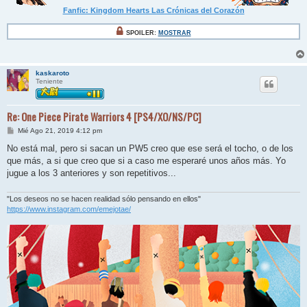
Fanfic: Kingdom Hearts Las Crónicas del Corazón
SPOILER:
MOSTRAR
kaskaroto
Teniente
Re: One Piece Pirate Warriors 4 [PS4/XO/NS/PC]
M
Mié Ago 21, 2019 4:12 pm
e
n
No está mal, pero si sacan un PW5 creo que ese será el tocho, o de los
s
que más, a si que creo que si a caso me esperaré unos años más. Yo
a
j
jugue a los 3 anteriores y son repetitivos...
e
"Los deseos no se hacen realidad sólo pensando en ellos"
https://www.instagram.com/emejotae/