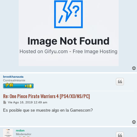
brookhanauta
Contraalmirante
Re: One Piece Pirate Warriors 4 [PS4/XO/NS/PC]
M
Vie Ago 16, 2019 12:49 am
e
n
Es posible que se muestre algo en la Gamescom?
s
a
j
e
redon
Moderador