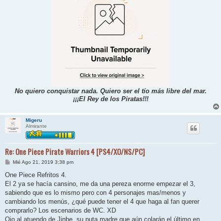
No quiero conquistar nada. Quiero ser el tío más libre del mar.
¡¡¡El Rey de los Piratas!!!
Migeru
Almirante
Re: One Piece Pirate Warriors 4 [PS4/XO/NS/PC]
M
Mié Ago 21, 2019 3:38 pm
e
n
One Piece Refritos 4.
s
El 2 ya se hacía cansino, me da una pereza enorme empezar el 3,
a
j
sabiendo que es lo mismo pero con 4 personajes mas/menos y
e
cambiando los menús, ¿qué puede tener el 4 que haga al fan querer
comprarlo? Los escenarios de WC. XD
Ojo al atuendo de Jinbe, su puta madre que aún colarán el último en