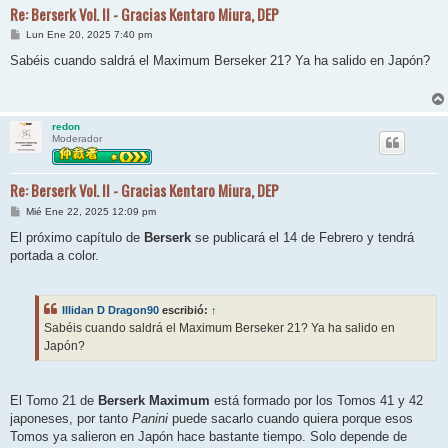
Re: Berserk Vol. II - Gracias Kentaro Miura, DEP
M
Lun Ene 20, 2025 7:40 pm
e
n
Sabéis cuando saldrá el Maximum Berseker 21? Ya ha salido en Japón?
s
a
j
e
redon
Moderador
Re: Berserk Vol. II - Gracias Kentaro Miura, DEP
M
Mié Ene 22, 2025 12:09 pm
e
n
El próximo capítulo de
Berserk
se publicará el 14 de Febrero y tendrá
s
portada a color.
a
j
e
Illidan D Dragon90
escribió:
↑
Sabéis cuando saldrá el Maximum Berseker 21? Ya ha salido en
Japón?
El Tomo 21 de
Berserk Maximum
está formado por los Tomos 41 y 42
japoneses, por tanto
Panini
puede sacarlo cuando quiera porque esos
Tomos ya salieron en Japón hace bastante tiempo. Solo depende de