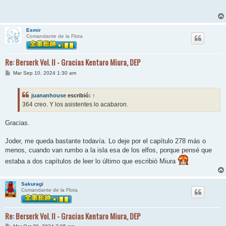
Esmir
Comandante de la Flota
Re: Berserk Vol. II - Gracias Kentaro Miura, DEP
M
Mar Sep 10, 2024 1:30 am
e
n
s
juananhouse
escribió:
↑
a
j
364 creo. Y los asistentes lo acabaron.
e
Gracias.
Joder, me queda bastante todavía. Lo deje por el capítulo 278 más o
menos, cuando van rumbo a la isla esa de los elfos, porque pensé que
estaba a dos capítulos de leer lo último que escribió Miura
Sakuragi
Comandante de la Flota
Re: Berserk Vol. II - Gracias Kentaro Miura, DEP
M