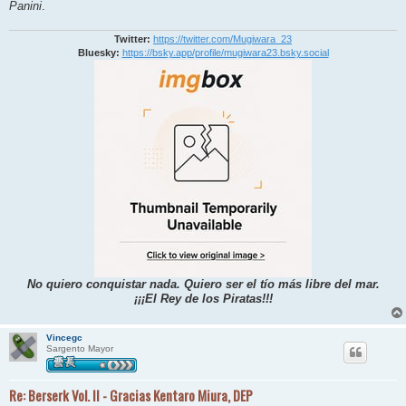
Panini
.
Twitter:
https://twitter.com/Mugiwara_23
Bluesky:
https://bsky.app/profile/mugiwara23.bsky.social
No quiero conquistar nada. Quiero ser el tío más libre del mar.
¡¡¡El Rey de los Piratas!!!
Vincegc
Sargento Mayor
Re: Berserk Vol. II - Gracias Kentaro Miura, DEP