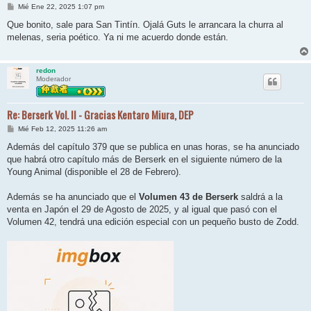
M
Mié Ene 22, 2025 1:07 pm
e
n
Que bonito, sale para San Tintín. Ojalá Guts le arrancara la churra al
s
melenas, seria poético. Ya ni me acuerdo donde están.
a
j
e
redon
Moderador
Re: Berserk Vol. II - Gracias Kentaro Miura, DEP
M
Mié Feb 12, 2025 11:26 am
e
n
Además del capítulo 379 que se publica en unas horas, se ha anunciado
s
que habrá otro capítulo más de Berserk en el siguiente número de la
a
j
Young Animal (disponible el 28 de Febrero).
e
Además se ha anunciado que el
Volumen 43 de Berserk
saldrá a la
venta en Japón el 29 de Agosto de 2025, y al igual que pasó con el
Volumen 42, tendrá una edición especial con un pequeño busto de Zodd.