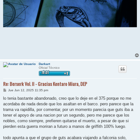
Darkart
Oficial Técnico
Re: Berserk Vol. II - Gracias Kentaro Miura, DEP
M
Jue Jun 12, 2025 11:35 pm
e
n
lo tenia bastante abandonado, creo que lo deje en el 375 porque no me
s
acordaba de nada desde que los asaltan en el barco. pero parece que la
a
j
trama va rapidilla, por comentar, por un momento parecia que guts iba a
e
tener el apoyo de una nacion por un segundo, pero me parece que los
nobles, como siempre, prefieren quitarse el muerto, a pesar de que si
pierden esta guerra moriran a futuro a manos de griffith 100% luego.
todo apunta a que el grupo de guts acabara viajando a falconia solo,