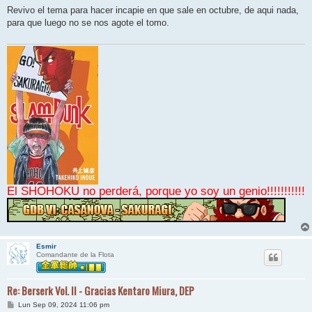
n
Revivo el tema para hacer incapie en que sale en octubre, de aqui nada,
s
para que luego no se nos agote el tomo.
a
j
e
El SHOHOKU no perderá, porque yo soy un genio!!!!!!!!!!!
Esmir
Comandante de la Flota
Re: Berserk Vol. II - Gracias Kentaro Miura, DEP
M
Lun Sep 09, 2024 11:06 pm