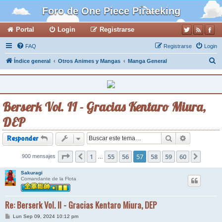
Foro de One Piece Pirateking
Portal
Login
Registrarse
FAQ
Registrarse
Login
B
Índice general
Otros Animes y Mangas
Manga General
u
s
c
Berserk Vol. II - Gracias Kentaro Miura,
a
DEP
r
Buscar
Búsqueda a
Responder
Página
1
57
de
55
60
56
57
58
59
60
900 mensajes
Anterior
Siguie
…
Sakuragi
Comandante de la Flota
Re: Berserk Vol. II - Gracias Kentaro Miura, DEP
M
Lun Sep 09, 2024 10:12 pm
e