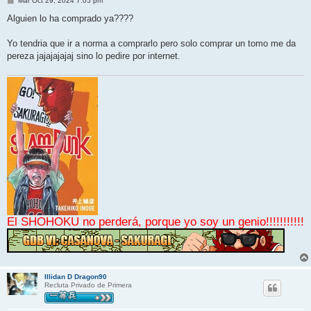
Mar Oct 29, 2024 7:05 pm
e
n
Alguien lo ha comprado ya????
s
a
j
Yo tendria que ir a norma a comprarlo pero solo comprar un tomo me da
e
pereza jajajajajaj sino lo pedire por internet.
El SHOHOKU no perderá, porque yo soy un genio!!!!!!!!!!!
Illidan D Dragon90
Recluta Privado de Primera