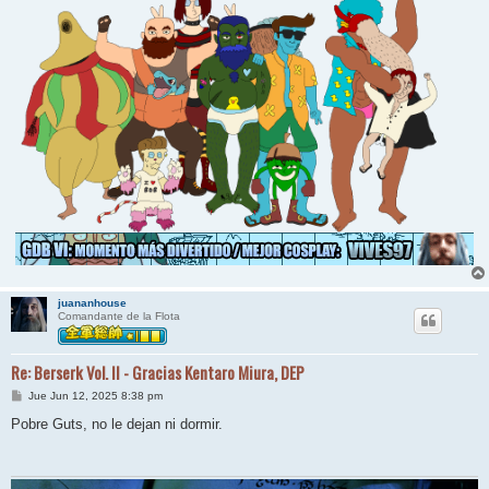
juananhouse
Comandante de la Flota
Re: Berserk Vol. II - Gracias Kentaro Miura, DEP
M
Jue Jun 12, 2025 8:38 pm
e
n
Pobre Guts, no le dejan ni dormir.
s
a
j
e