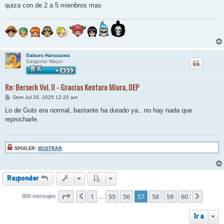
quiza con de 2 a 5 mienbros mas
Saburo Hanazawa
Sargento Mayor
Re: Berserk Vol. II - Gracias Kentaro Miura, DEP
M
Dom Jul 20, 2025 12:25 am
e
n
Lo de Guts era normal, bastante ha durado ya.. no hay nada que
s
reprocharle.
a
j
e
SPOILER:
MOSTRAR
Responder
Página
1
57
de
55
60
56
57
58
59
60
900 mensajes
Anterior
Siguie
…
Ir a