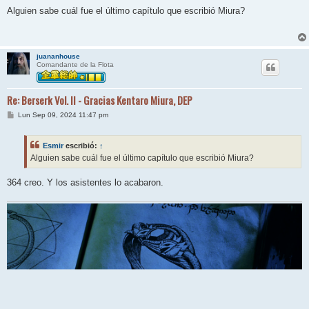
e
n
Alguien sabe cuál fue el último capítulo que escribió Miura?
s
a
j
e
juananhouse
Comandante de la Flota
Re: Berserk Vol. II - Gracias Kentaro Miura, DEP
M
Lun Sep 09, 2024 11:47 pm
e
n
s
Esmir
escribió:
↑
a
j
Alguien sabe cuál fue el último capítulo que escribió Miura?
e
364 creo. Y los asistentes lo acabaron.