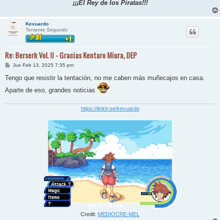
¡¡¡El Rey de los Piratas!!!
Kevuardo
Teniente Segundo
Re: Berserk Vol. II - Gracias Kentaro Miura, DEP
M
Jue Feb 13, 2025 7:35 pm
e
n
Tengo que resistir la tentación, no me caben más muñecajos en casa.
s
a
Aparte de eso, grandes noticias
j
e
https://linktr.ee/kevuardo
Credit:
MEDIOCRE-MEL