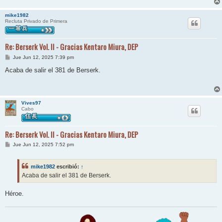
mike1982
Recluta Privado de Primera
Re: Berserk Vol. II - Gracias Kentaro Miura, DEP
M
Jue Jun 12, 2025 7:39 pm
e
n
Acaba de salir el 381 de Berserk.
s
a
j
e
Vives97
Cabo
Re: Berserk Vol. II - Gracias Kentaro Miura, DEP
M
Jue Jun 12, 2025 7:52 pm
e
n
s
mike1982
escribió:
↑
a
j
Acaba de salir el 381 de Berserk.
e
Héroe.