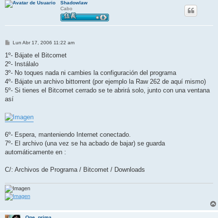
Shadowlaw
Cabo
M
Lun Abr 17, 2006 11:22 am
e
n
1º- Bájate el Bitcomet
s
2º- Instálalo
a
j
3º- No toques nada ni cambies la configuración del programa
e
4º- Bájate un archivo bittorrent (por ejemplo la Raw 262 de aquí mismo)
5º- Si tienes el Bitcomet cerrado se te abrirá solo, junto con una ventana
así
6º- Espera, manteniendo Internet conectado.
7º- El archivo (una vez se ha acbado de bajar) se guarda
automáticamente en :
C/: Archivos de Programa / Bitcomet / Downloads
One_prima