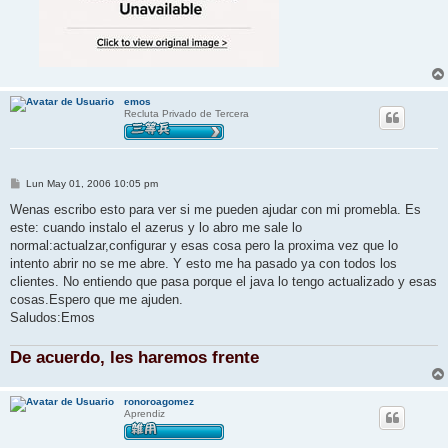
emos
Recluta Privado de Tercera
M
Lun May 01, 2006 10:05 pm
e
n
Wenas escribo esto para ver si me pueden ajudar con mi promebla. Es
s
este: cuando instalo el azerus y lo abro me sale lo
a
j
normal:actualzar,configurar y esas cosa pero la proxima vez que lo
e
intento abrir no se me abre. Y esto me ha pasado ya con todos los
clientes. No entiendo que pasa porque el java lo tengo actualizado y esas
cosas.Espero que me ajuden.
Saludos:Emos
De acuerdo, les haremos frente
ronoroagomez
Aprendiz