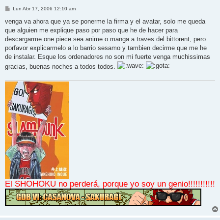
M
Lun Abr 17, 2006 12:10 am
e
n
venga va ahora que ya se ponerme la firma y el avatar, solo me queda
s
que alguien me explique paso por paso que he de hacer para
a
j
descargarme one piece sea anime o manga a traves del bittorent, pero
e
porfavor explicarmelo a lo barrio sesamo y tambien decirme que me he
de instalar. Esque los ordenadores no son mi fuerte venga muchissimas
gracias, buenas noches a todos todos.
El SHOHOKU no perderá, porque yo soy un genio!!!!!!!!!!!