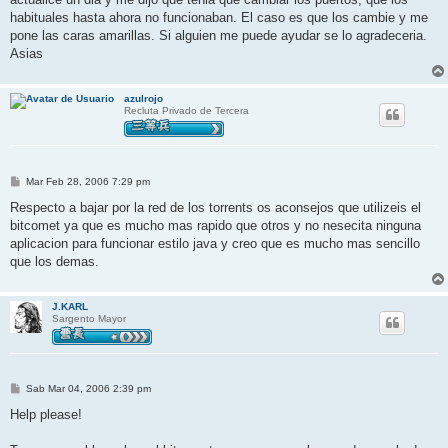
a
j
habituales hasta ahora no funcionaban. El caso es que los cambie y me
e
pone las caras amarillas. Si alguien me puede ayudar se lo agradeceria.
Asias
azulrojo
Recluta Privado de Tercera
M
Mar Feb 28, 2006 7:29 pm
e
n
Respecto a bajar por la red de los torrents os aconsejos que utilizeis el
s
bitcomet ya que es mucho mas rapido que otros y no nesecita ninguna
a
j
aplicacion para funcionar estilo java y creo que es mucho mas sencillo
e
que los demas.
J.KARL
Sargento Mayor
M
Sab Mar 04, 2006 2:39 pm
e
n
Help please!
s
a
j