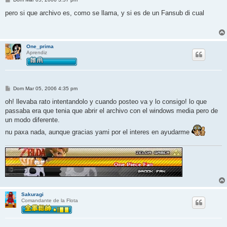
e
n
pero si que archivo es, como se llama, y si es de un Fansub di cual
s
a
j
e
One_prima
Aprendiz
M
Dom Mar 05, 2006 4:35 pm
e
n
oh! llevaba rato intentandolo y cuando posteo va y lo consigo! lo que
s
passaba era que tenia que abrir el archivo con el windows media pero de
a
j
un modo diferente.
e
nu paxa nada, aunque gracias yami por el interes en ayudarme
Sakuragi
Comandante de la Flota