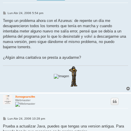
M
Lun Abr 24, 2006 5:54 pm
e
n
Tengo un problema ahora con el Azureus: de repente un día me
s
desaparecieron todos los torrents que tenía en marcha y cuando
a
j
intentaba meter alguno nuevo me salía error, pensé que se debía a un
e
prblema del programa por lo que lo desinstalé y volví a descargarme una
nueva versión, pero sigue dándome el mismo problema, no puedo
bajarme torrents.
¿Algún alma caritativa se presta a ayudarme?
Xenogearsifm
Webmaster
M
Lun Abr 24, 2006 10:28 pm
e
n
Prueba a actualizar Java, puedes que tengas una version antigua. Para
s