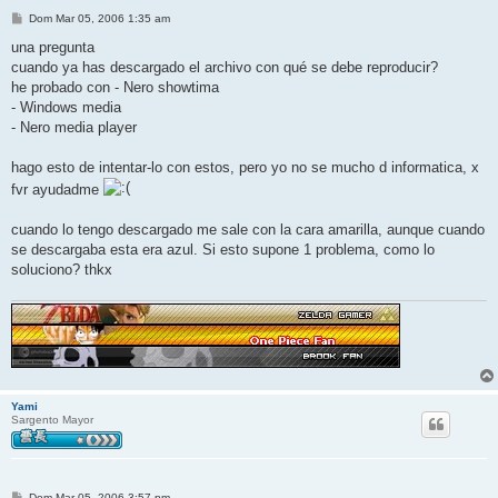
M
Dom Mar 05, 2006 1:35 am
e
n
una pregunta
s
cuando ya has descargado el archivo con qué se debe reproducir?
a
j
he probado con - Nero showtima
e
- Windows media
- Nero media player
hago esto de intentar-lo con estos, pero yo no se mucho d informatica, x
fvr ayudadme
cuando lo tengo descargado me sale con la cara amarilla, aunque cuando
se descargaba esta era azul. Si esto supone 1 problema, como lo
soluciono? thkx
Yami
Sargento Mayor
M
Dom Mar 05, 2006 3:57 pm