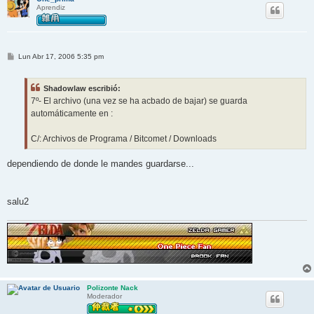
Aprendiz
M
Lun Abr 17, 2006 5:35 pm
e
n
s
Shadowlaw escribió:
a
j
7º- El archivo (una vez se ha acbado de bajar) se guarda
e
automáticamente en :
C/: Archivos de Programa / Bitcomet / Downloads
dependiendo de donde le mandes guardarse...
salu2
Polizonte Nack
Moderador