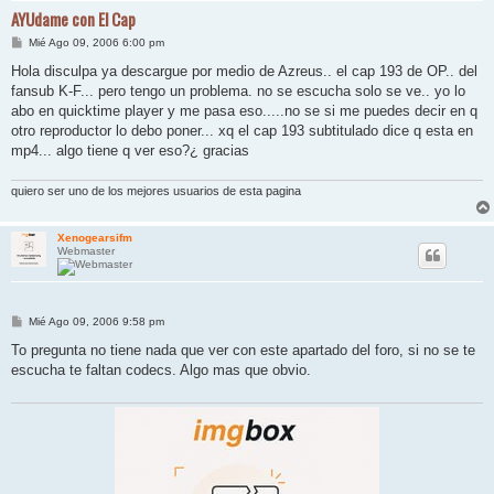
AYUdame con El Cap
M
Mié Ago 09, 2006 6:00 pm
e
n
Hola disculpa ya descargue por medio de Azreus.. el cap 193 de OP.. del
s
fansub K-F... pero tengo un problema. no se escucha solo se ve.. yo lo
a
j
abo en quicktime player y me pasa eso.....no se si me puedes decir en q
e
otro reproductor lo debo poner... xq el cap 193 subtitulado dice q esta en
mp4... algo tiene q ver eso?¿ gracias
quiero ser uno de los mejores usuarios de esta pagina
Xenogearsifm
Webmaster
M
Mié Ago 09, 2006 9:58 pm
e
n
To pregunta no tiene nada que ver con este apartado del foro, si no se te
s
escucha te faltan codecs. Algo mas que obvio.
a
j
e