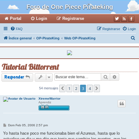
Foro de One Piece Pirateking
Portal
Login
Registrarse
FAQ
Registrarse
Login
B
Índice general
OP-PirateKing
Web OP-PirateKing
u
s
c
Tutorial Bittorrent
a
r
Buscar
Búsqueda a
Responder
1
2
3
4
54 mensajes
Anterior
Siguiente
XtremeWarrior
Aprendiz
M
Dom Feb 05, 2006 2:57 pm
e
n
Yo hasta hace poco me funcionaba bien el Azureus, hasta que lo
s
actualice un dia y me dijo que tenia que cambiar los puertos, que los