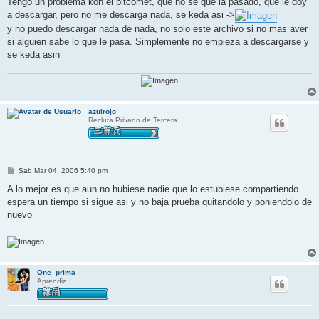
Tengo un problema kon el bitcomet, que no se que la pasado, que le doy
e
a descargar, pero no me descarga nada, se keda asi ->
y no puedo descargar nada de nada, no solo este archivo si no mas aver
si alguien sabe lo que le pasa. Simplemente no empieza a descargarse y
se keda asin
azulrojo
Recluta Privado de Tercera
M
Sab Mar 04, 2006 5:40 pm
e
n
A lo mejor es que aun no hubiese nadie que lo estubiese compartiendo
s
espera un tiempo si sigue asi y no baja prueba quitandolo y poniendolo de
a
j
nuevo
e
One_prima
Aprendiz