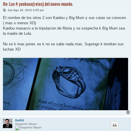
Re: Los 4 yonkous(reies) del nuevo mundo.
M
Jue Ago 19, 2010 3:05 pm
e
n
El nombre de los otros 2 son Kaidou y Big Mum y sus caras se conocen
s
( mas o menos XD)
a
j
Kaidou masacro a la tripulacion de Moria y se sospecha k Big Mum sea
e
la madre de Lola.
No se k mas poner, es k no se sabe nada mas. Supongo k tendran sus
luchas XD
DoSiS
Sargento Mayor