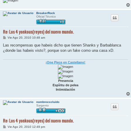
BreakerRock
Oficial Técnico
Re: Los 4 yonkous(reyes) del nuevo mundo.
M
Vie Ago 20, 2010 10:48 am
e
n
Las recompensas que habeis dicho que tienen Shanks y Barbablanca
s
¿donde las habeis visto?, porque son un fake como una casa xD.
a
j
e
¡One Piece en Castellano!
Presencia
Espíritu de pelea
Intimidación
nombreexcluido
Sargento
Re: Los 4 yonkous(reyes) del nuevo mundo.
M
Vie Ago 20, 2010 12:49 pm
e