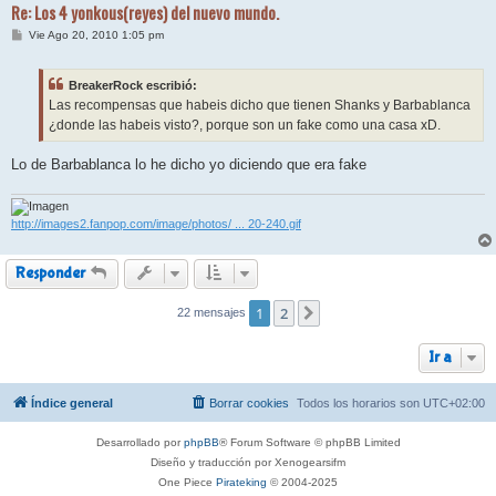
Re: Los 4 yonkous(reyes) del nuevo mundo.
M
Vie Ago 20, 2010 1:05 pm
e
n
s
BreakerRock escribió:
a
j
Las recompensas que habeis dicho que tienen Shanks y Barbablanca
e
¿donde las habeis visto?, porque son un fake como una casa xD.
Lo de Barbablanca lo he dicho yo diciendo que era fake
http://images2.fanpop.com/image/photos/ ... 20-240.gif
Responder
1
2
22 mensajes
Siguiente
Ir a
Índice general
Borrar cookies
Todos los horarios son
UTC+02:00
Desarrollado por
phpBB
® Forum Software © phpBB Limited
Diseño y traducción por Xenogearsifm
One Piece
Pirateking
© 2004-2025