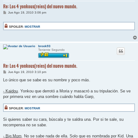
Re: Los 4 yonkous(reies) del nuevo mundo.
M
Jue Ago 19, 2010 3:06 pm
e
n
s
SPOILER:
MOSTRAR
a
j
e
brook93
Teniente Segundo
Re: Los 4 yonkous(reies) del nuevo mundo.
M
Jue Ago 19, 2010 3:10 pm
e
n
Lo único que se sabe es su nombre y poco más.
s
a
j
- Kaidou
. Yonkou que derrotó a Moria y masacró a su tripulación. Se ve
e
por primera vez en una sombre cuándo habla Garp,
SPOILER:
MOSTRAR
Si quieres saber su cara, búscala y te saldra una. Por si te sale, su
recompensa no se sabe.
- Big Mom
. No se sabe nada de ella. Solo que es nombrada por Kid. Una