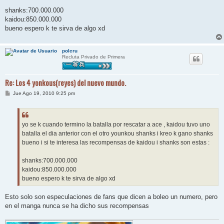
shanks:700.000.000
kaidou:850.000.000
bueno espero k te sirva de algo xd
polcru
Recluta Privado de Primera
Re: Los 4 yonkous(reyes) del nuevo mundo.
M
Jue Ago 19, 2010 9:25 pm
e
n
s
a
j
yo se k cuando termino la batalla por rescatar a ace , kaidou tuvo uno
e
batalla el dia anterior con el otro younkou shanks i kreo k gano shanks
bueno i si te interesa las recompensas de kaidou i shanks son estas :
shanks:700.000.000
kaidou:850.000.000
bueno espero k te sirva de algo xd
Esto solo son especulaciones de fans que dicen a boleo un numero, pero
en el manga nunca se ha dicho sus recompensas