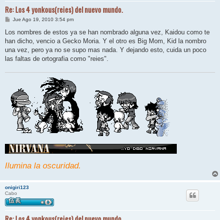
Re: Los 4 yonkous(reies) del nuevo mundo.
M
Jue Ago 19, 2010 3:54 pm
e
n
Los nombres de estos ya se han nombrado alguna vez, Kaidou como te
s
han dicho, vencio a Gecko Moria. Y el otro es Big Mom, Kid la nombro
a
j
una vez, pero ya no se supo mas nada. Y dejando esto, cuida un poco
e
las faltas de ortografia como "reies".
Ilumina la oscuridad.
onigiri123
Cabo
Re: Los 4 yonkous(reies) del nuevo mundo.