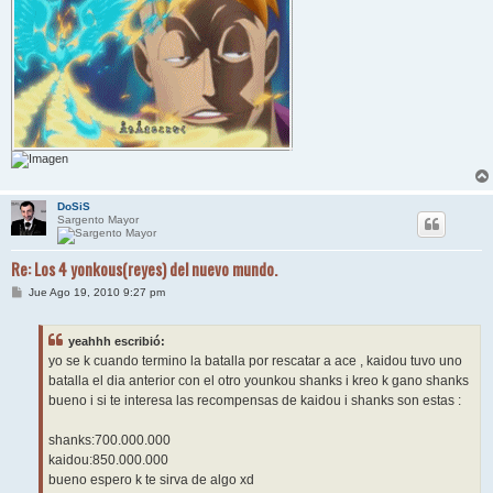
DoSiS
Sargento Mayor
Re: Los 4 yonkous(reyes) del nuevo mundo.
M
Jue Ago 19, 2010 9:27 pm
e
n
s
yeahhh escribió:
a
j
yo se k cuando termino la batalla por rescatar a ace , kaidou tuvo uno
e
batalla el dia anterior con el otro younkou shanks i kreo k gano shanks
bueno i si te interesa las recompensas de kaidou i shanks son estas :
shanks:700.000.000
kaidou:850.000.000
bueno espero k te sirva de algo xd