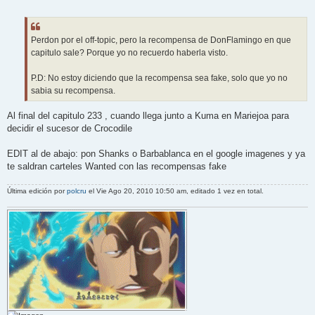
e
n
s
a
j
Perdon por el off-topic, pero la recompensa de DonFlamingo en que
e
capitulo sale? Porque yo no recuerdo haberla visto.
P.D: No estoy diciendo que la recompensa sea fake, solo que yo no
sabia su recompensa.
Al final del capitulo 233 , cuando llega junto a Kuma en Mariejoa para
decidir el sucesor de Crocodile
EDIT al de abajo: pon Shanks o Barbablanca en el google imagenes y ya
te saldran carteles Wanted con las recompensas fake
Última edición por
polcru
el Vie Ago 20, 2010 10:50 am, editado 1 vez en total.