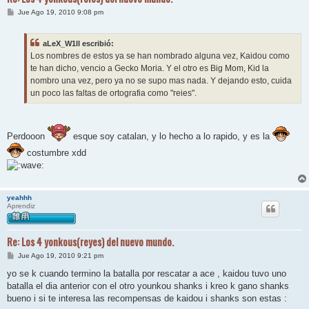
M
Jue Ago 19, 2010 9:08 pm
e
n
s
aLeX_W1ll escribió:
a
j
Los nombres de estos ya se han nombrado alguna vez, Kaidou como
e
te han dicho, vencio a Gecko Moria. Y el otro es Big Mom, Kid la
nombro una vez, pero ya no se supo mas nada. Y dejando esto, cuida
un poco las faltas de ortografia como "reies".
Perdooon
esque soy catalan, y lo hecho a lo rapido, y es la
costumbre xdd
yeahhh
Aprendiz
Re: Los 4 yonkous(reyes) del nuevo mundo.
M
Jue Ago 19, 2010 9:21 pm
e
n
yo se k cuando termino la batalla por rescatar a ace , kaidou tuvo uno
s
batalla el dia anterior con el otro younkou shanks i kreo k gano shanks
a
j
bueno i si te interesa las recompensas de kaidou i shanks son estas :
e