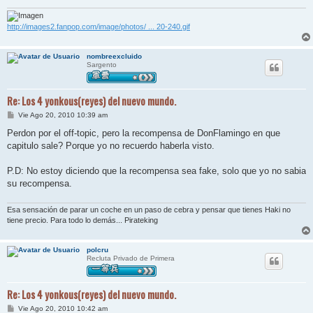
http://images2.fanpop.com/image/photos/ ... 20-240.gif
nombreexcluido
Sargento
Re: Los 4 yonkous(reyes) del nuevo mundo.
M
Vie Ago 20, 2010 10:39 am
e
n
Perdon por el off-topic, pero la recompensa de DonFlamingo en que
s
capitulo sale? Porque yo no recuerdo haberla visto.
a
j
e
P.D: No estoy diciendo que la recompensa sea fake, solo que yo no sabia
su recompensa.
Esa sensación de parar un coche en un paso de cebra y pensar que tienes Haki no
tiene precio. Para todo lo demás... Pirateking
polcru
Recluta Privado de Primera
Re: Los 4 yonkous(reyes) del nuevo mundo.
M
Vie Ago 20, 2010 10:42 am