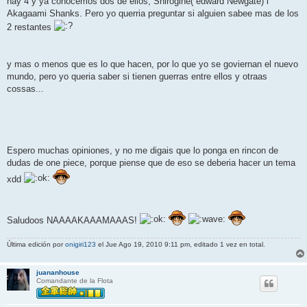
hay 4 y ya conocemos dos de ellos, Shirogine( edward Newgate) i
a
j
Akagaami Shanks. Pero yo querria preguntar si alguien sabee mas de los
e
2 restantes
y mas o menos que es lo que hacen, por lo que yo se goviernan el nuevo
mundo, pero yo queria saber si tienen guerras entre ellos y otraas
cossas...
Espero muchas opiniones, y no me digais que lo ponga en rincon de
dudas de one piece, porque piense que de eso se deberia hacer un tema
xdd
Saludoos NAAAAKAAAMAAAS!
Última edición por
onigiri123
el Jue Ago 19, 2010 9:11 pm, editado 1 vez en total.
juananhouse
Comandante de la Flota