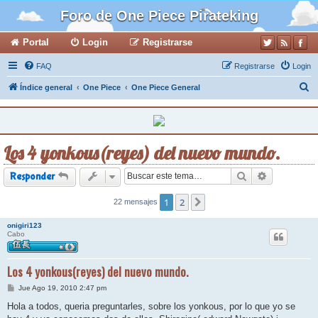
Foro de One Piece Pirateking
Portal
Login
Registrarse
FAQ
Registrarse
Login
B
Índice general
One Piece
One Piece General
u
s
c
Los 4 yonkous(reyes) del nuevo mundo.
a
r
Buscar
Búsqueda a
Responder
1
2
22 mensajes
Siguiente
onigiri123
Cabo
Los 4 yonkous(reyes) del nuevo mundo.
M
Jue Ago 19, 2010 2:47 pm
e
n
Hola a todos, queria preguntarles, sobre los yonkous, por lo que yo se
s