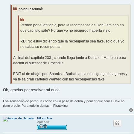
n
s
polcru escribió:
a
j
e
Perdon por el off-topic, pero la recompensa de DonFlamingo en
que capitulo sale? Porque yo no recuerdo haberla visto.
P.D: No estoy diciendo que la recompensa sea fake, solo que yo
no sabia su recompensa.
Al final del capitulo 233 , cuando llega junto a Kuma en Mariejoa para
decidir el sucesor de Crocodile
EDIT al de abajo: pon Shanks o Barbablanca en el google imagenes y
ya te saldran carteles Wanted con las recompensas fake
Ok, gracias por resolver mi duda
Esa sensación de parar un coche en un paso de cebra y pensar que tienes Haki no
tiene precio. Para todo lo demás... Pirateking
Hiken Ace
Aprendiz