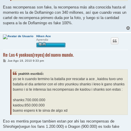
Esas recompensas son fake, la recompensa más alta conocida hasta el
momento es la de Doflamingo con 340 millones, así que cuando veas un
cartel de recompensa primero duda por la foto, y luego si la cantidad
supera a la de Doflamingo es fake 100%.
Hiken Ace
Aprendiz
Re: Los 4 yonkous(reyes) del nuevo mundo.
M
Jue Ago 19, 2010 9:33 pm
e
n
s
yeahhh escribió:
a
j
yo se k cuando termino la batalla por rescatar a ace , kaidou tuvo uno
e
batalla el dia anterior con el otro younkou shanks i kreo k gano shanks
bueno i si te interesa las recompensas de kaidou i shanks son estas :
shanks:700.000.000
kaidou:850.000.000
bueno espero k te sirva de algo xd
Eso es mentira porque tambien estan por ahi las recompensas de
Shirohige(segun los fans 1.200.000) o Dragon (900.000) es todo fake