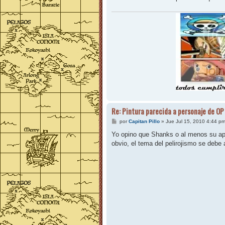
Re: Pintura parecida a personaje de OP
M
por
Capitan Pillo
»
Jue Jul 15, 2010 4:44 p
e
n
Yo opino que Shanks o al menos su apo
s
obvio, el tema del pelirojismo se debe 
a
j
e