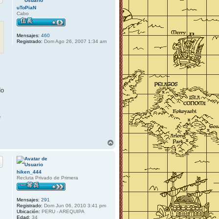
uToPiaN
Cabo
Mensajes:
460
Registrado:
Dom Ago 26, 2007 1:34 am
do
e
A
r
r
i
b
hiken_444
a
Recluta Privado de Primera
Mensajes:
291
Registrado:
Dom Jun 06, 2010 3:41 pm
Ubicación:
PERU - AREQUIPA
Edad:
34