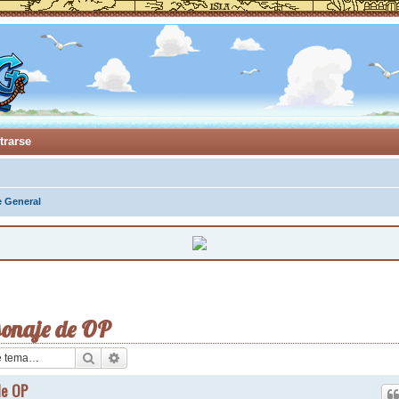
trarse
e General
sonaje de OP
Buscar
Búsqueda avanzada
de OP