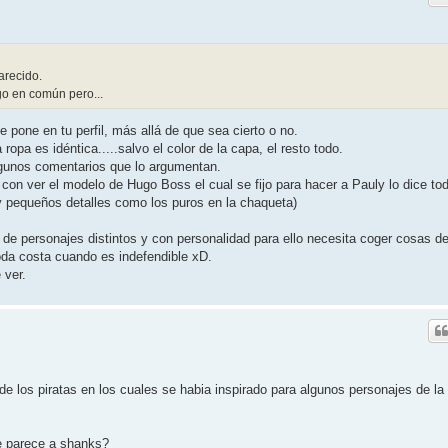
arecido.
go en común pero...
 pone en tu perfil, más allá de que sea cierto o no.
ropa es idéntica.....salvo el color de la capa, el resto todo.
lgunos comentarios que lo argumentan.
con ver el modelo de Hugo Boss el cual se fijo para hacer a Pauly lo dice to
r y pequeños detalles como los puros en la chaqueta)
de personajes distintos y con personalidad para ello necesita coger cosas d
toda costa cuando es indefendible xD.
 ver.
 los piratas en los cuales se habia inspirado para algunos personajes de la
se parece a shanks?