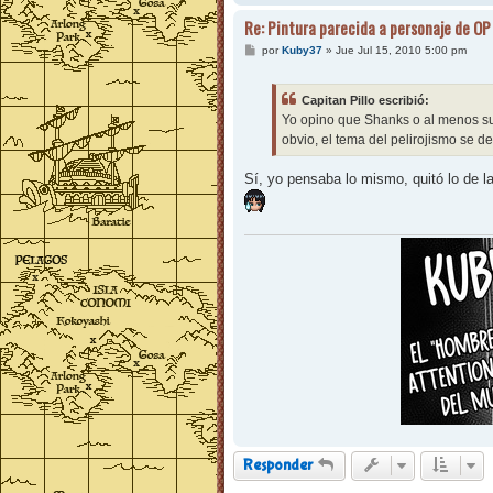
Re: Pintura parecida a personaje de OP
M
por
Kuby37
»
Jue Jul 15, 2010 5:00 pm
e
n
s
Capitan Pillo escribió:
a
j
Yo opino que Shanks o al menos su
e
obvio, el tema del pelirojismo se d
Sí, yo pensaba lo mismo, quitó lo de l
Responder