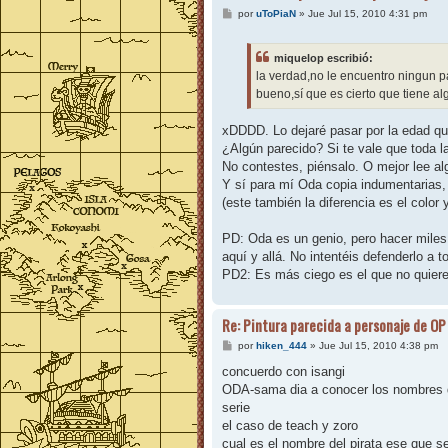
M
por
uToPiaN
»
Jue Jul 15, 2010 4:31 pm
e
n
s
miquelop escribió:
a
j
la verdad,no le encuentro ningun p
e
bueno,sí que es cierto que tiene al
xDDDD. Lo dejaré pasar por la edad que
¿Algún parecido? Si te vale que toda la 
No contestes, piénsalo. O mejor lee a
Y sí para mí Oda copia indumentarias, 
(este también la diferencia es el colo
PD: Oda es un genio, pero hacer miles 
aquí y allá. No intentéis defenderlo a 
PD2: Es más ciego es el que no quiere
Re: Pintura parecida a personaje de OP
M
por
hiken_444
»
Jue Jul 15, 2010 4:38 pm
e
n
concuerdo con isangi
s
ODA-sama dia a conocer los nombres de
a
j
serie
e
el caso de teach y zoro
cual es el nombre del pirata ese que 