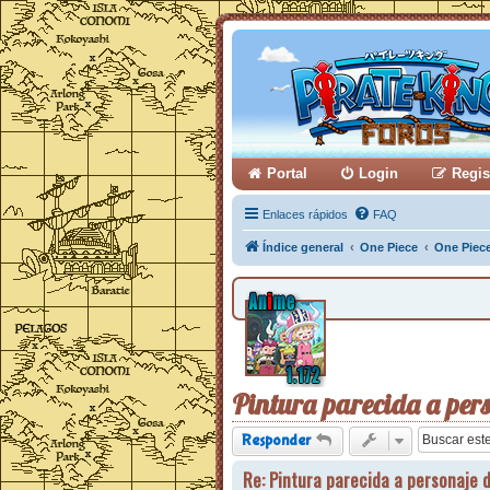
Portal
Login
Regis
Enlaces rápidos
FAQ
Índice general
One Piece
One Piec
Pintura parecida a per
Responder
Re: Pintura parecida a personaje 