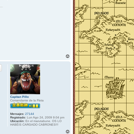
A
r
r
i
b
a
Capitan Pillo
Comandante de la Flota
Mensajes:
27144
Registrado:
Lun Ago 24, 2009 9:04 pm
Ubicación:
En el marutabune. OS LO
HABÉIS CARGADO CABRONES!!!
A