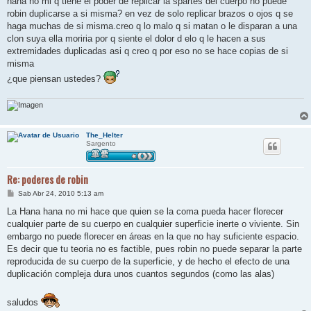
hana no mi q tiene el poder de replicar la spartes del cuerpo no puede
a
j
robin duplicarse a si misma? en vez de solo replicar brazos o ojos q se
e
haga muchas de si misma.creo q lo malo q si matan o le disparan a una
clon suya ella moriria por q siente el dolor d elo q le hacen a sus
extremidades duplicadas asi q creo q por eso no se hace copias de si
misma
¿que piensan ustedes?
The_Helter
Sargento
Re: poderes de robin
M
Sab Abr 24, 2010 5:13 am
e
n
La Hana hana no mi hace que quien se la coma pueda hacer florecer
s
cualquier parte de su cuerpo en cualquier superficie inerte o viviente. Sin
a
j
embargo no puede florecer en áreas en la que no hay suficiente espacio.
e
Es decir que tu teoria no es factible, pues robin no puede separar la parte
reproducida de su cuerpo de la superficie, y de hecho el efecto de una
duplicación compleja dura unos cuantos segundos (como las alas)
saludos