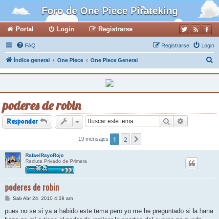
Foro de One Piece Pirateking
Portal
Login
Registrarse
FAQ
Registrarse
Login
B
Índice general
One Piece
One Piece General
u
s
c
poderes de robin
a
r
Buscar
Búsqueda a
Responder
1
2
19 mensajes
Siguiente
RafaelRayoRojo
Recluta Privado de Primera
poderes de robin
M
Sab Abr 24, 2010 4:39 am
e
n
pues no se si ya a habido este tema pero yo me he preguntado si la hana
s