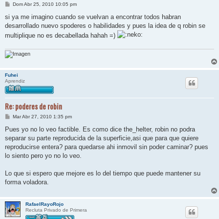
M
Dom Abr 25, 2010 10:05 pm
e
n
si ya me imagino cuando se vuelvan a encontrar todos habran
s
desarrollado nuevo spoderes o habilidades y pues la idea de q robin se
a
j
multiplique no es decabellada hahah =)
e
Fuhei
Aprendiz
Re: poderes de robin
M
Mar Abr 27, 2010 1:35 pm
e
n
Pues yo no lo veo factible. Es como dice the_helter, robin no podra
s
separar su parte reproducida de la superficie,asi que para que quiere
a
j
reproducirse entera? para quedarse ahi inmovil sin poder caminar? pues
e
lo siento pero yo no lo veo.
Lo que si espero que mejore es lo del tiempo que puede mantener su
forma voladora.
RafaelRayoRojo
Recluta Privado de Primera