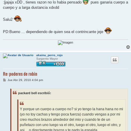
:|jajaja xDD , tienes razon no lo habia pensado
pues ganaria cuerpo a
cuerpo y a larga dustancia xdxdd
Salu2
PD:Bueno ... dependiendo de quien sea el contrincante jeje
akainu_perro_rojo
Sargento Mayor
Re: poderes de robin
M
Jue Abr 29, 2010 4:04 pm
e
n
s
packard bell escribió:
a
j
e
Y porque un cuerpo a cuerpo no? si yo tengo la hana hana no mi
(yo no toy cachas y tengo poca fuerza) cuando vengas a por mi
creo muchos brazos alrededor del mio y cuando te de un
puñetazo con uno luego va el otro, luego el otro, luego el otro, y
asi.... o directamente brazos y te parto la espalda