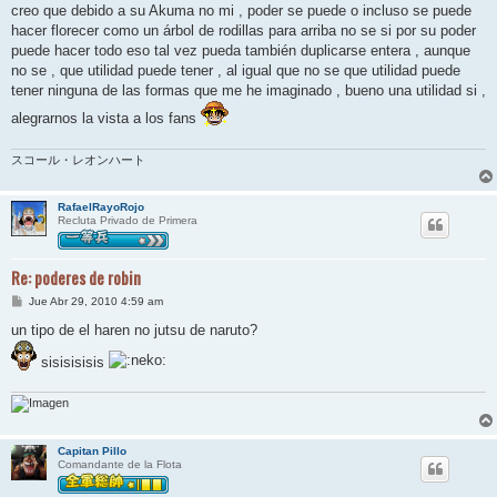
creo que debido a su Akuma no mi , poder se puede o incluso se puede
hacer florecer como un árbol de rodillas para arriba no se si por su poder
puede hacer todo eso tal vez pueda también duplicarse entera , aunque
no se , que utilidad puede tener , al igual que no se que utilidad puede
tener ninguna de las formas que me he imaginado , bueno una utilidad si ,
alegrarnos la vista a los fans
スコール・レオンハート
RafaelRayoRojo
Recluta Privado de Primera
Re: poderes de robin
M
Jue Abr 29, 2010 4:59 am
e
n
un tipo de el haren no jutsu de naruto?
s
a
sisisisisis
j
e
Capitan Pillo
Comandante de la Flota