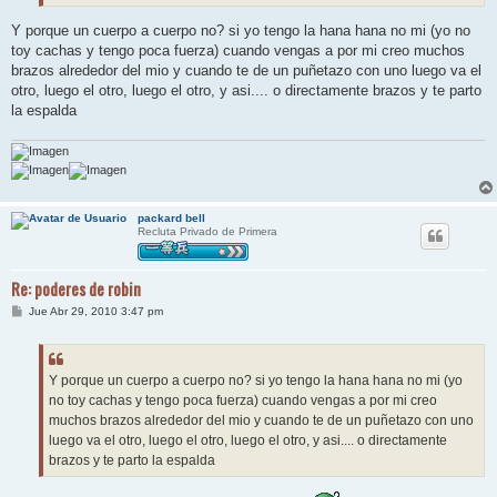
Y porque un cuerpo a cuerpo no? si yo tengo la hana hana no mi (yo no
toy cachas y tengo poca fuerza) cuando vengas a por mi creo muchos
brazos alrededor del mio y cuando te de un puñetazo con uno luego va el
otro, luego el otro, luego el otro, y asi.... o directamente brazos y te parto
la espalda
packard bell
Recluta Privado de Primera
Re: poderes de robin
M
Jue Abr 29, 2010 3:47 pm
e
n
s
a
j
Y porque un cuerpo a cuerpo no? si yo tengo la hana hana no mi (yo
e
no toy cachas y tengo poca fuerza) cuando vengas a por mi creo
muchos brazos alrededor del mio y cuando te de un puñetazo con uno
luego va el otro, luego el otro, luego el otro, y asi.... o directamente
brazos y te parto la espalda