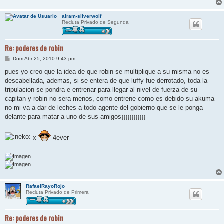
airam-silverwolf
Recluta Privado de Segunda
Re: poderes de robin
M
Dom Abr 25, 2010 9:43 pm
e
n
pues yo creo que la idea de que robin se multiplique a su misma no es
s
descabellada, ademas, si se entera de que luffy fue derrotado, toda la
a
j
tripulacion se pondra e entrenar para llegar al nivel de fuerza de su
e
capitan y robin no sera menos, como entrene como es debido su akuma
no mi va a dar de leches a todo agente del gobierno que se le ponga
delante para matar a uno de sus amigos¡¡¡¡¡¡¡¡¡¡¡¡
x
4ever
RafaelRayoRojo
Recluta Privado de Primera
Re: poderes de robin