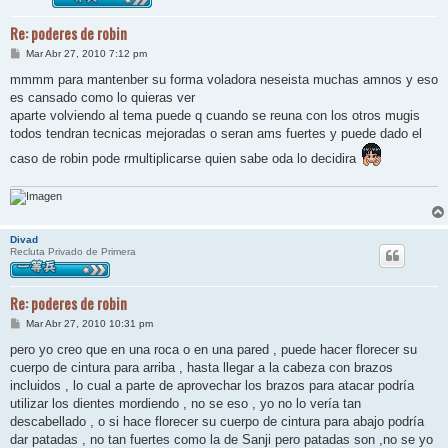
Re: poderes de robin
M
Mar Abr 27, 2010 7:12 pm
e
n
mmmm para mantenber su forma voladora neseista muchas amnos y eso
s
es cansado como lo quieras ver
a
j
aparte volviendo al tema puede q cuando se reuna con los otros mugis
e
todos tendran tecnicas mejoradas o seran ams fuertes y puede dado el
caso de robin pode rmultiplicarse quien sabe oda lo decidira
Divad
Recluta Privado de Primera
Re: poderes de robin
M
Mar Abr 27, 2010 10:31 pm
e
n
pero yo creo que en una roca o en una pared , puede hacer florecer su
s
cuerpo de cintura para arriba , hasta llegar a la cabeza con brazos
a
j
incluidos , lo cual a parte de aprovechar los brazos para atacar podría
e
utilizar los dientes mordiendo , no se eso , yo no lo vería tan
descabellado , o si hace florecer su cuerpo de cintura para abajo podría
dar patadas , no tan fuertes como la de Sanji pero patadas son ,no se yo