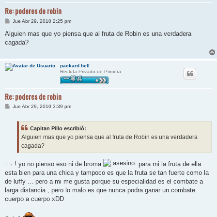
Re: poderes de robin
M
Jue Abr 29, 2010 2:25 pm
e
n
Alguien mas que yo piensa que al fruta de Robin es una verdadera
s
cagada?
a
j
e
packard bell
Recluta Privado de Primera
Re: poderes de robin
M
Jue Abr 29, 2010 3:39 pm
e
n
s
Capitan Pillo escribió:
a
j
Alguien mas que yo piensa que al fruta de Robin es una verdadera
e
cagada?
¬¬ ! yo no pienso eso ni de broma
para mi la fruta de ella
esta bien para una chica y tampoco es que la fruta se tan fuerte como la
de luffy ... pero a mi me gusta porque su especialidad es el combate a
larga distancia , pero lo malo es que nunca podra ganar un combate
cuerpo a cuerpo xDD