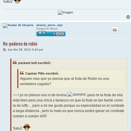
Salu2
akainu_perro_rojo
Sargento Mayor
Re: poderes de robin
M
Jue Abr 29, 2010 3:44 pm
e
n
s
packard bell escribió:
a
j
e
Capitan Pillo escribió:
Alguien mas que yo piensa que al fruta de Robin es una
verdadera cagada?
¬¬ ! yo no pienso eso ni de broma
para mi la fruta de ella
esta bien para una chica y tampoco es que la fruta se tan fuerte como
la de luffy ... pero a mi me gusta porque su especialidad es el combate
a larga distancia , pero lo malo es que nunca podra ganar un combate
cuerpo a cuerpo xDD
Salu2