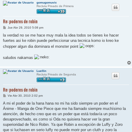
gomugomuvic
Recluta Privado de Primera
Re: poderes de robin
M
Jue Abr 29, 2010 5:08 pm
e
n
la verdad no se me hace muy mala la idea todos se tienes ke hacer
s
fuertes asi ke robin puede perfeccionar una tecnica komo io kreo ke
a
j
chopper algun dia dominara el monster point
e
saludos nakamas
Luellin
Recluta Privado de Segunda
Re: poderes de robin
M
Vie Abr 30, 2010 2:02 pm
e
n
A mi el poder de la hana hana no mi ha sido siempre un poder en el
s
Ánime - Manga de One Piece que me ha llamado siempre muchísimo la
a
j
atención, de hecho creo que es un poder que está todavía un poco
e
desaprovechado, es como si Oda no quisiera hacer ver la gran
superioridad de Nico Robin. Ya que Robin a excepción de Luffy y Zoro
que si luchasen en serio luffy no puede morir por un cluth y zoro la