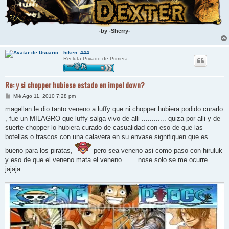
-by -Sherry-
hiken_444
Recluta Privado de Primera
Re: y si chopper hubiese estado en impel down?
M
Mié Ago 11, 2010 7:28 pm
e
n
magellan le dio tanto veneno a luffy que ni chopper hubiera podido curarlo
s
, fue un MILAGRO que luffy salga vivo de alli ............ quiza por alli y de
a
j
suerte chopper lo hubiera curado de casualidad con eso de que las
e
botellas o frascos con una calavera en su envase signifiquen que es
bueno para los piratas,
pero sea veneno asi como paso con hiruluk
y eso de que el veneno mata el veneno ...... nose solo se me ocurre
jajaja