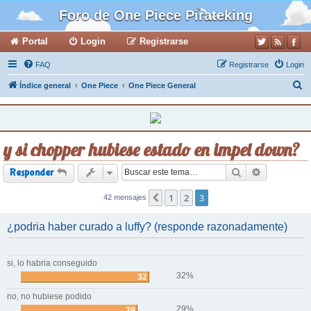
Foro de One Piece Pirateking
Portal
Login
Registrarse
FAQ
Registrarse
Login
B
Índice general
One Piece
One Piece General
u
s
c
y si chopper hubiese estado en impel down?
a
r
Buscar
Búsqueda a
Responder
1
2
3
42 mensajes
Anterior
¿podria haber curado a luffy? (responde razonadamente)
si, lo habria conseguido
32%
32
no, no hubiese podido
29%
29