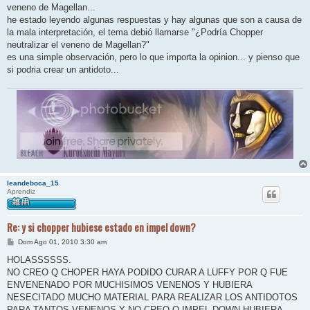
s
veneno de Magellan...
a
j
he estado leyendo algunas respuestas y hay algunas que son a causa de
e
la mala interpretación, el tema debió llamarse "¿Podría Chopper
neutralizar el veneno de Magellan?"
es una simple observación, pero lo que importa la opinion... y pienso que
si podria crear un antidoto...
leandeboca_15
Aprendiz
Re: y si chopper hubiese estado en impel down?
M
Dom Ago 01, 2010 3:30 am
e
n
HOLASSSSSS.
s
NO CREO Q CHOPER HAYA PODIDO CURAR A LUFFY POR Q FUE
a
j
ENVENENADO POR MUCHISIMOS VENENOS Y HUBIERA
e
NESECITADO MUCHO MATERIAL PARA REALIZAR LOS ANTIDOTOS
PARA TANTOS VENENOS Y NO CREO Q IMPEL DOWN HUBIERA