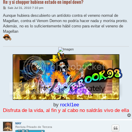
Re: y si chopper hubiese estado en impel down?
M
Sab Jul 31, 2010 7:10 pm
e
n
Aunque hubiera descubierto un antídoto contra el veneno normal de
s
Magellan, contra el Venom Demon no podría hacer nada y moríria pronto.
a
j
Además, no es lo suficientemente hábil como para evitar el veneno de
e
Magellan
by
rockl1ee
Disfruta de la vida, al fin y al cabo no saldrás vivo de ella
MAY
Recluta Privado de Tercera