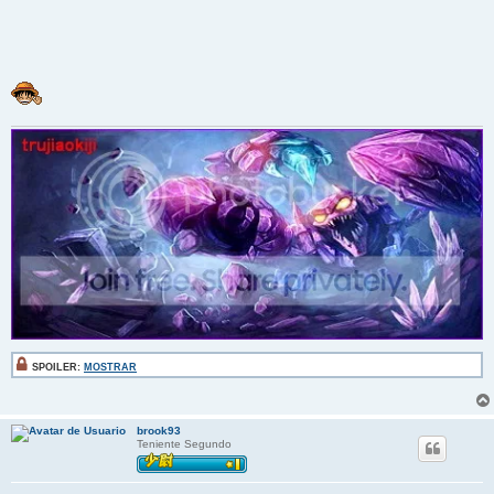
j
e
SPOILER:
MOSTRAR
brook93
Teniente Segundo