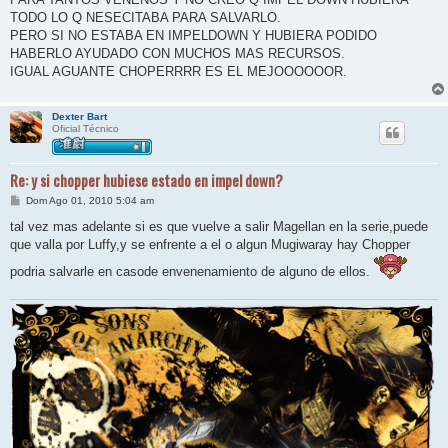
TODO LO Q NESECITABA PARA SALVARLO.
PERO SI NO ESTABA EN IMPELDOWN Y HUBIERA PODIDO
HABERLO AYUDADO CON MUCHOS MAS RECURSOS.
IGUAL AGUANTE CHOPERRRR ES EL MEJOOOOOOR.
Dexter Bart
Oficial Técnico
Re: y si chopper hubiese estado en impel down?
M
Dom Ago 01, 2010 5:04 am
e
n
tal vez mas adelante si es que vuelve a salir Magellan en la serie,puede
s
que valla por Luffy,y se enfrente a el o algun Mugiwaray hay Chopper
a
j
podria salvarle en casode envenenamiento de alguno de ellos.
e