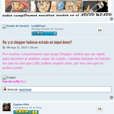
LuuffyFaan
Recluta Privado de Tercera
Re: y si chopper hubiese estado en impel down?
M
Mié Ago 11, 2010 7:39 pm
e
n
Por muchos conocimientos que tenga Chopper, tendria que ser rapido
s
para encontrar el antidoto capaz de curarle, i tardaria bastante en hacerlo,
a
j
asi que no creo que Luffy pudiera esperar tanto, por eso creo que no
e
podria curarle.
Fan de Luffy ( L )
SPOILER:
MOSTRAR
Capitan Pillo
Comandante de la Flota