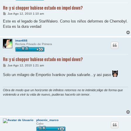
Re: y si chopper hubiese estado en impel down?
M
Jue Ago 12, 2010 1:10 am
e
n
Este es el legado de StarWalero. Como los niños deformes de Chernobyl.
s
Esta es la dura verdad
a
j
e
iman666
Recluta Privado de Primera
Re: y si chopper hubiese estado en impel down?
M
Jue Ago 12, 2010 1:21 am
e
n
Solo un milagro de Emportio Ivankov podia salvarle...y asi paso
s
a
j
e
Obra de modo que un horizonte de infinitos retornos no te intimide;elige de forma que
volviendo a vivir tu vida de nuevo, pudieras hacerlo sin temor.
phoenix_marco
Cabo