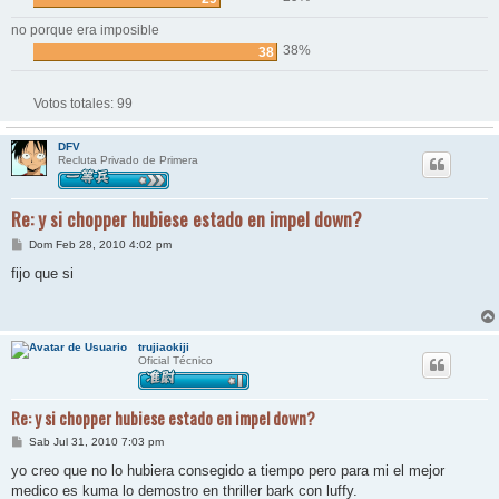
no porque era imposible
38%
38
Votos totales:
99
DFV
Recluta Privado de Primera
Re: y si chopper hubiese estado en impel down?
M
Dom Feb 28, 2010 4:02 pm
e
n
fijo que si
s
a
j
e
trujiaokiji
Oficial Técnico
Re: y si chopper hubiese estado en impel down?
M
Sab Jul 31, 2010 7:03 pm
e
n
yo creo que no lo hubiera consegido a tiempo pero para mi el mejor
s
medico es kuma lo demostro en thriller bark con luffy.
a