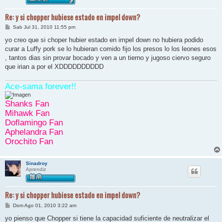
Re: y si chopper hubiese estado en impel down?
M
Sab Jul 31, 2010 11:55 pm
e
n
yo creo que si choper hubier estado en impel down no hubiera podido
s
curar a Luffy pork se lo hubieran comido fijo los presos lo los leones esos
a
j
, tantos dias sin provar bocado y ven a un tierno y jugoso ciervo seguro
e
que irian a por el XDDDDDDDDDD
Ace-sama forever!!
Shanks Fan
Mihawk Fan
Doflamingo Fan
Aphelandra Fan
Orochito Fan
Sinadroy
Aprendiz
Re: y si chopper hubiese estado en impel down?
M
Dom Ago 01, 2010 3:22 am
e
n
yo pienso que Chopper si tiene la capacidad suficiente de neutralizar el