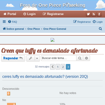
Foro de One Piece Pirateking
Portal
Login
Registrarse
FAQ
Registrarse
Login
B
Índice general
One Piece
One Piece General
u
s
c
Creen que luffy es demasiado afortunado
a
r
Buscar
Búsqueda a
Responder
1
2
3
32 mensajes
Anterior
ceres luffy es demasiado afortunado? (version 20Q)
Desconocido
No hay votos
0
No
10%
5