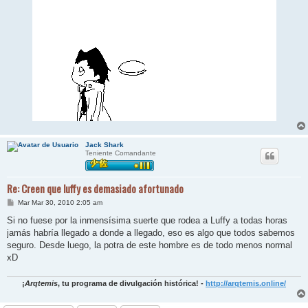
Jack Shark
Teniente Comandante
Re: Creen que luffy es demasiado afortunado
M
Mar Mar 30, 2010 2:05 am
e
n
Si no fuese por la inmensísima suerte que rodea a Luffy a todas horas
s
jamás habría llegado a donde a llegado, eso es algo que todos sabemos
a
j
seguro. Desde luego, la potra de este hombre es de todo menos normal
e
xD
¡
Arqtemis
, tu programa de divulgación histórica! -
http://arqtemis.online/