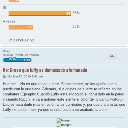
Si
65%
34
A veces
25%
13
Votos totales:
52
Kireji
Recluta Privado de Primera
Re: Creen que luffy es demasiado afortunado
M
Mar Mar 30, 2010 2:01 am
e
n
Hombre... No es que tenga suerte. Simplemente, se las apaña como
s
puede con lo que tiene. Además, si a golpes de suerte te refieres en los
a
j
combates (Ejemplo: Cuando Luffy está encogido e incrustado en la pared
e
y cuando Rucchi le va a golpear este siente el dolor del Gigantu Pistoru).
Eso es para darle más emoción a los combates y, por que claro está, que
Luffy no puede morir ya que si esto pasara se acabaría la serie.