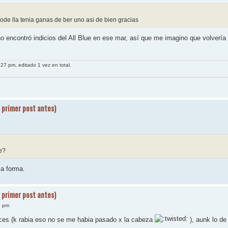
de lla tenia ganas de ber uno asi de bien gracias
 encontró indicios del All Blue en ese mar, así que me imagino que volvería
27 pm, editado 1 vez en total.
 primer post antes)
e?
a forma.
 primer post antes)
8 pm
ces (k rabia eso no se me habia pasado x la cabeza
), aunk lo de