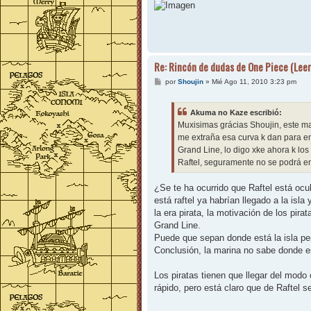
j
e
Re: Rincón de dudas de One Piece (Leer
M
por
Shoujin
»
Mié Ago 11, 2010 3:23 pm
e
n
s
Akuma no Kaze escribió:
a
j
Muxisimas grácias Shoujin, este ma
e
me extraña esa curva k dan para ent
Grand Line, lo digo xke ahora k los
Raftel, seguramente no se podrá en
¿Se te ha ocurrido que Raftel está oc
está raftel ya habrían llegado a la is
la era pirata, la motivación de los pira
Grand Line.
Puede que sepan donde está la isla pero
Conclusión, la marina no sabe donde es
Los piratas tienen que llegar del modo
rápido, pero está claro que de Raftel