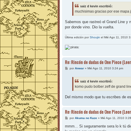
saiz d kevin escribió:
muchisimas gracias por ese mapa jo
Sabemos que rastreó el Grand Line y no
por donde vino. Dio la vuelta.
Última edición por
Shoujin
el Mié Ago 11, 2010 3:
Re: Rincón de dudas de One Piece (Leer
M
por
Anwar
»
Mié Ago 11, 2010 3:24 pm
e
n
s
saiz d kevin escribió:
a
j
komo pudo bolber zeff de grand lin
e
Del mismo modo que tu escribes de es
Re: Rincón de dudas de One Piece (Leer
M
por
Akuma no Kaze
»
Mié Ago 11, 2010 3:2
e
n
mmm... Si seguramente sera lo k tú di
s