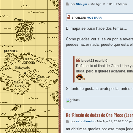
M
por
Shoujin
»
Mié Ago 11, 2010 1:58 pm
e
n
s
SPOILER:
MOSTRAR
a
j
e
El mapa se puso hace dos temas...
Como puedes ver si se va por la reverse
puedes hacer nada, puesto que está el
brook93 escribió:
Raftel está al final de Grand Line 
duda, pero si quieres aclararte, m
Si tanto te gusta la piratepedia, antes 
Re: Rincón de dudas de One Piece (Leer
M
por
saiz d kevin
»
Mié Ago 11, 2010 2:56 p
e
n
muchisimas gracias por ese mapa jode l
s