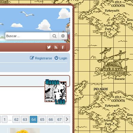
Buscar
Búsqueda avanzada
Registrarse
Login
na
1
64
de
62
67
63
64
65
66
67
Anterior
Siguiente
…