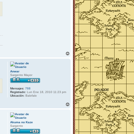
A
r
r
i
b
Anwar
a
Sargento Mayor
Mensajes:
768
Registrado:
Lun Ene 18, 2010 11:23 pm
Ubicación:
Balofalo
A
r
r
i
b
Akuma no Kaze
a
Sargento