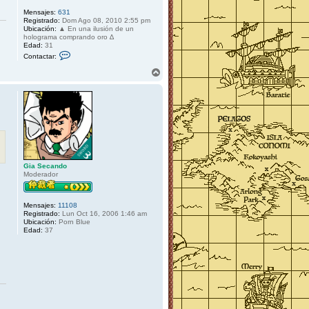
Mensajes:
631
Registrado:
Dom Ago 08, 2010 2:55 pm
Ubicación:
▲ En una ilusión de un
holograma comprando oro ∆
Edad:
31
C
Contactar:
o
n
A
t
r
a
r
c
i
t
b
a
r
a
A
k
u
m
a
Gia Secando
n
Moderador
o
K
a
z
Mensajes:
11108
e
Registrado:
Lun Oct 16, 2006 1:46 am
Ubicación:
Porn Blue
Edad:
37