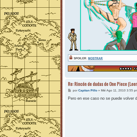
SPOILER:
MOSTRAR
Re: Rincón de dudas de One Piece (Leer
M
por
Capitan Pillo
»
Mié Ago 11, 2010 3:55 p
e
n
Pero en ese caso no se puede volver d
s
a
j
e