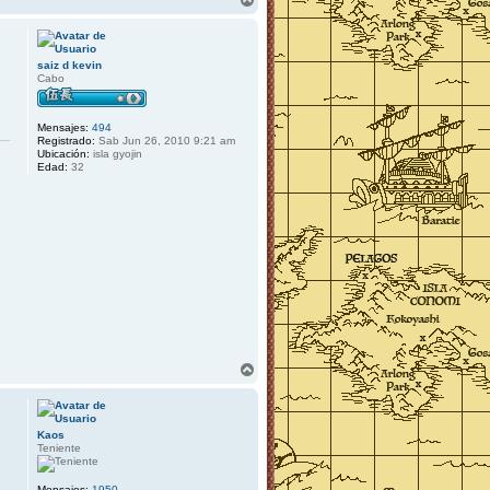
t
r
a
r
c
i
t
b
a
saiz d kevin
r
a
Cabo
A
k
u
m
Mensajes:
494
a
Registrado:
Sab Jun 26, 2010 9:21 am
n
Ubicación:
isla gyojin
o
Edad:
32
K
a
z
e
A
r
r
i
b
Kaos
a
Teniente
Mensajes:
1950