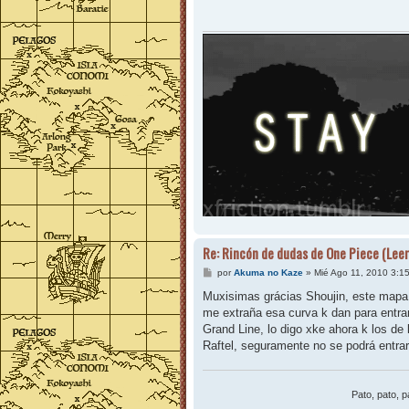
a
j
e
Re: Rincón de dudas de One Piece (Leer
M
por
Akuma no Kaze
»
Mié Ago 11, 2010 3:1
e
n
Muxisimas grácias Shoujin, este mapa m
s
me extraña esa curva k dan para entrar
a
j
Grand Line, lo digo xke ahora k los de 
e
Raftel, seguramente no se podrá entrar
Pato, pato, pa