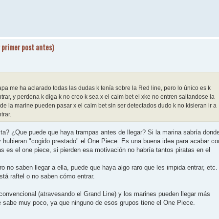
 primer post antes)
pa me ha aclarado todas las dudas k tenía sobre la Red line, pero lo único es k
rar, y perdona k diga k no creo k sea x el calm bet el xke no entren saltandose la
 de la marine pueden pasar x el calm bet sin ser detectados dudo k no kisieran ir a
trar.
ulta? ¿Que puede que haya trampas antes de llegar? Si la marina sabría dond
la y hubieran "cogido prestado" el One Piece. Es una buena idea para acabar co
tas es el one piece, si pierden esa motivación no habría tantos piratas en el
 no saben llegar a ella, puede que haya algo raro que les impida entrar, etc.
tá raftel o no saben cómo entrar.
 convencional (atravesando el Grand Line) y los marines pueden llegar más
 se sabe muy poco, ya que ninguno de esos grupos tiene el One Piece.