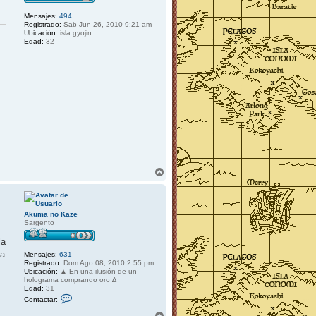
Mensajes:
494
Registrado:
Sab Jun 26, 2010 9:21 am
Ubicación:
isla gyojin
Edad:
32
A
r
r
i
b
Akuma no Kaze
a
Sargento
la
 a
Mensajes:
631
Registrado:
Dom Ago 08, 2010 2:55 pm
Ubicación:
▲ En una ilusión de un
holograma comprando oro ∆
Edad:
31
C
Contactar:
o
n
A