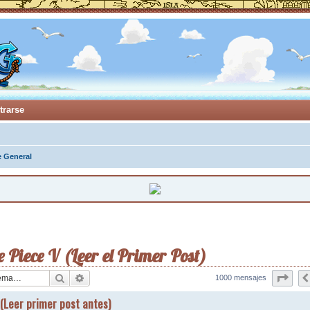
trarse
e General
 Piece V (Leer el Primer Post)
Buscar
Búsqueda avanzada
Pági
1000 mensajes
(Leer primer post antes)