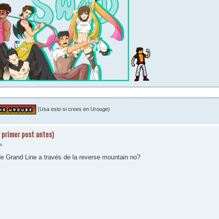
(Usa esto si crees en Urouge)
 primer post antes)
m
e Grand Line a través de la reverse mountain no?