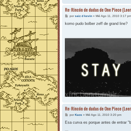
Re: Rincón de dudas de One Piece (Leer
M
por
saiz d kevin
»
Mié Ago 11, 2010 3:17 p
e
n
komo pudo bolber zeff de grand line?
s
a
j
e
Re: Rincón de dudas de One Piece (Leer
M
por
Kaos
»
Mié Ago 11, 2010 3:20 pm
e
n
Esa curva es porque antes de entrar "bi
s
a