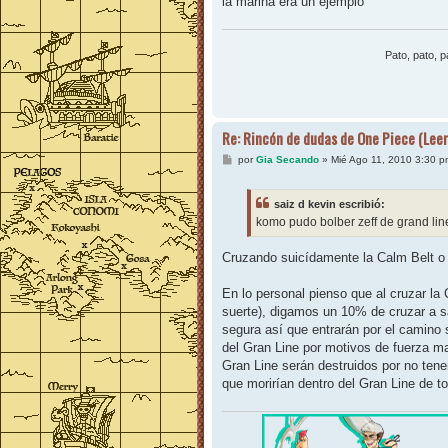
la marina era un ejemplo
a
j
e
Pato, pato, pa
Re: Rincón de dudas de One Piece (Leer
M
por
Gia Secando
»
Mié Ago 11, 2010 3:30 p
e
n
s
saiz d kevin escribió:
a
j
komo pudo bolber zeff de grand lin
e
Cruzando suicídamente la Calm Belt o
En lo personal pienso que al cruzar la
suerte), digamos un 10% de cruzar a s
segura así que entrarán por el camino
del Gran Line por motivos de fuerza m
Gran Line serán destruidos por no tener
que morirían dentro del Gran Line de t