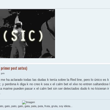
 primer post antes)
5 pm
e ha aclarado todas las dudas k tenía sobre la Red line, pero lo único es k
, y perdona k diga k no creo k sea x el calm bet el xke no entren saltandose 
la marine pueden pasar x el calm bet sin ser detectados dudo k no kisieran ir
.
to, gato, pato, gato, gata, pata, puta, fruta, gruta, soy idiota...