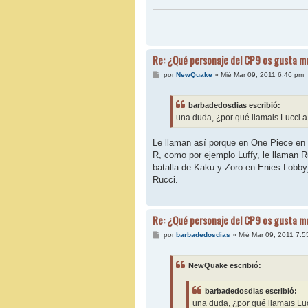
Re: ¿Qué personaje del CP9 os gusta m
M
por
NewQuake
»
Mié Mar 09, 2011 6:46 pm
e
n
s
barbadedosdias escribió:
a
j
una duda, ¿por qué llamais Lucci 
e
Le llaman así porque en One Piece en 
R, como por ejemplo Luffy, le llaman
batalla de Kaku y Zoro en Enies Lobby
Rucci.
Re: ¿Qué personaje del CP9 os gusta m
M
por
barbadedosdias
»
Mié Mar 09, 2011 7:5
e
n
s
NewQuake escribió:
a
j
e
barbadedosdias escribió:
una duda, ¿por qué llamais Lu