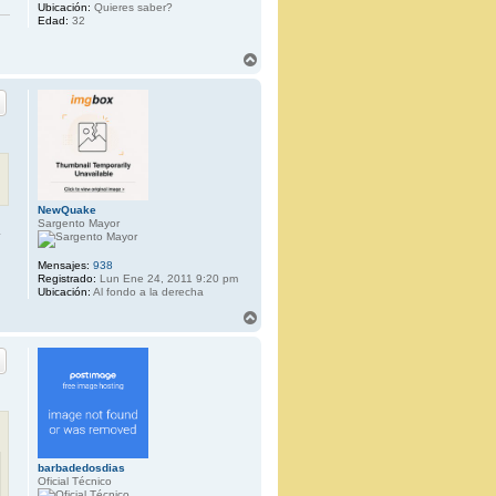
Ubicación:
Quieres saber?
Edad:
32
A
r
r
i
b
a
NewQuake
Sargento Mayor
Mensajes:
938
Registrado:
Lun Ene 24, 2011 9:20 pm
Ubicación:
Al fondo a la derecha
A
r
r
i
b
a
barbadedosdias
Oficial Técnico