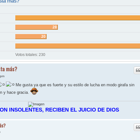
sta más?
28
20
Votos totales:
230
sta más?
 pm
Me gusta ya que es fuerte y su estilo de lucha en modo girafa sin
n y hace gracia.
N INSOLENTES, RECIBEN EL JUICIO DE DIOS
ás?
m