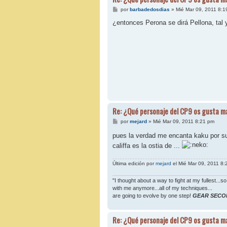
M
por
barbadedosdias
»
Mié Mar 09, 2011 8:1
e
n
¿entonces Perona se dirá Pellona, tal
s
a
j
e
Re: ¿Qué personaje del CP9 os gusta m
M
por
mejard
»
Mié Mar 09, 2011 8:21 pm
e
n
pues la verdad me encanta kaku por su
s
califfa es la ostia de ...
a
j
e
Última edición por
mejard
el Mié Mar 09, 2011 8:2
"I thought about a way to fight at my fullest...so
with me anymore...all of my techniques...
are going to evolve by one step!
GEAR SECO
Re: ¿Qué personaje del CP9 os gusta m