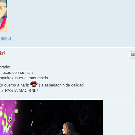
_500.gif
ás?
brado:
 rocas con su nariz
raynkakus es el mas rapido
(o cuerpo a nariz
) a espadachin de calidad
ante: PASTA MACHINE!