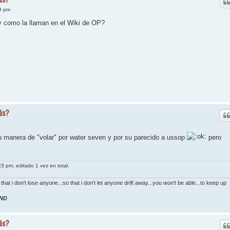
9 pm
 y como la llaman en el Wiki de OP?
ás?
 manera de "volar" por water seven y por su parecido a ussop
pero
3 pm, editado 1 vez en total.
 that i don't lose anyone...so that i don't let anyone drift away...you won't be able...to keep up
ND
ás?