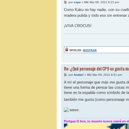
M
por
xopo
»
Mié Mar 09, 2011 8:22 pm
e
n
Como Kaku no hay nadie, con su cuello 
s
madera pulida y todo eso sin entrenar 
a
j
e
¡VIVA CROCUS!
SPOILER:
MOSTRAR
Re: ¿Qué personaje del CP9 os gusta m
M
por
Anabel
»
Mié Mar 09, 2011 8:51 pm
e
n
A mí el personaje que más me gusta d
s
tiene una forma de pensar las cosas m
a
j
tiene en la espalda como símbolo de l
e
también me gusta (como personaaje m
Portgas D Ace, tu muerte nunca caerá en el