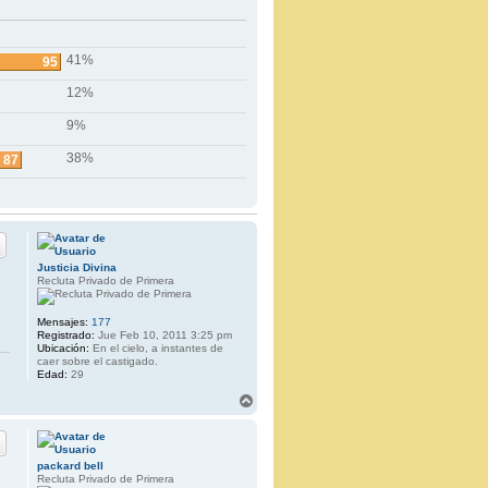
41%
95
12%
9%
38%
87
Justicia Divina
Recluta Privado de Primera
Mensajes:
177
Registrado:
Jue Feb 10, 2011 3:25 pm
Ubicación:
En el cielo, a instantes de
caer sobre el castigado.
Edad:
29
A
r
r
i
b
packard bell
a
Recluta Privado de Primera