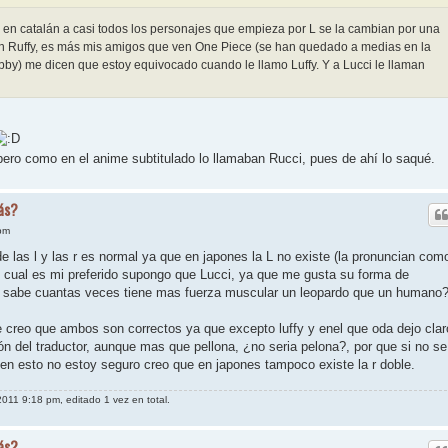
en catalán a casi todos los personajes que empieza por L se la cambian por una
man Ruffy, es más mis amigos que ven One Piece (se han quedado a medias en la
bby) me dicen que estoy equivocado cuando le llamo Luffy. Y a Lucci le llaman
pero como en el anime subtitulado lo llamaban Rucci, pues de ahí lo saqué.
ás?
pm
e las l y las r es normal ya que en japones la L no existe (la pronuncian com
 cual es mi preferido supongo que Lucci, ya que me gusta su forma de
én sabe cuantas veces tiene mas fuerza muscular un leopardo que un humano?
 creo que ambos son correctos ya que excepto luffy y enel que oda dejo clar
ión del traductor, aunque mas que pellona, ¿no seria pelona?, por que si no se
en esto no estoy seguro creo que en japones tampoco existe la r doble.
2011 9:18 pm, editado 1 vez en total.
ás?