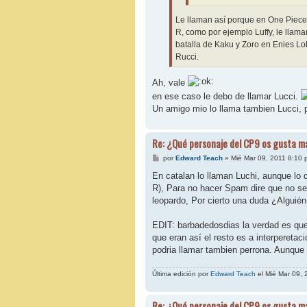
Le llaman así porque en One Piece 
R, como por ejemplo Luffy, le lla
batalla de Kaku y Zoro en Enies Lo
Rucci.
Ah, vale
en ese caso le debo de llamar Lucci.
Un amigo mio lo llama tambien Lucci, 
Re: ¿Qué personaje del CP9 os gusta m
M
por
Edward Teach
»
Mié Mar 09, 2011 8:10 
e
n
En catalan lo llaman Luchi, aunque lo d
s
R), Para no hacer Spam dire que no se
a
j
leopardo, Por cierto una duda ¿Algui
e
EDIT: barbadedosdias la verdad es que
que eran así el resto es a interperetac
podria llamar tambien perrona. Aunque 
Última edición por
Edward Teach
el Mié Mar 09, 
Re: ¿Qué personaje del CP9 os gusta m