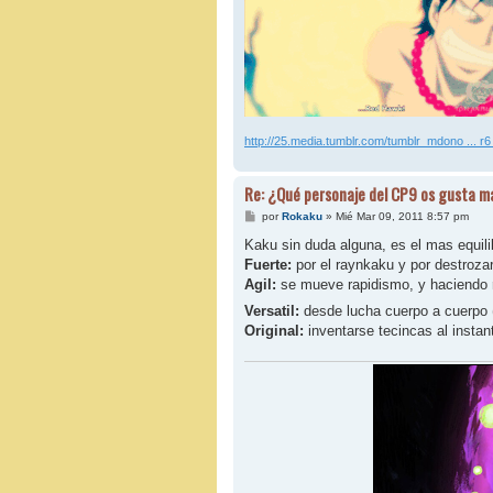
http://25.media.tumblr.com/tumblr_mdono ... r6
Re: ¿Qué personaje del CP9 os gusta m
M
por
Rokaku
»
Mié Mar 09, 2011 8:57 pm
e
n
Kaku sin duda alguna, es el mas equili
s
Fuerte:
por el raynkaku y por destrozar
a
j
Agil:
se mueve rapidismo, y haciendo 
e
Versatil:
desde lucha cuerpo a cuerpo 
Original:
inventarse tecincas al inst