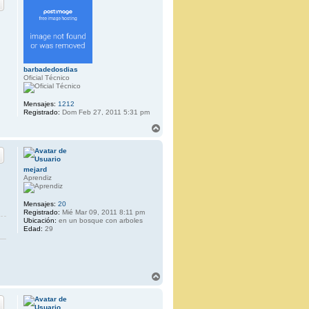
i
b
a
barbadedosdias
Oficial Técnico
Mensajes:
1212
Registrado:
Dom Feb 27, 2011 5:31 pm
A
r
r
i
b
mejard
a
Aprendiz
Mensajes:
20
Registrado:
Mié Mar 09, 2011 8:11 pm
Ubicación:
en un bosque con arboles
Edad:
29
A
r
r
i