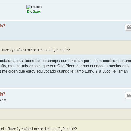
By: Swak
ás?
a Rucci?¿está asi mejor dicho así?¿Por qué?
catalán a casi todos los personajes que empieza por L se la cambian por una
 Ruffy, es más mis amigos que ven One Piece (se han quedado a medias en la
) me dicen que estoy equivocado cuando le llamo Luffy. Y a Lucci le llaman
ás?
5 pm
cci a Rucci?¿está asi mejor dicho así?¿Por qué?