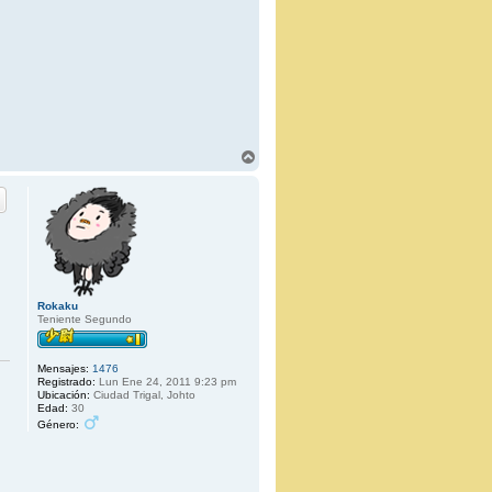
A
r
r
i
b
a
Rokaku
Teniente Segundo
Mensajes:
1476
Registrado:
Lun Ene 24, 2011 9:23 pm
Ubicación:
Ciudad Trigal, Johto
Edad:
30
Género: