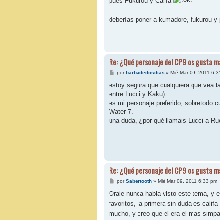
pues Fukurou y Califa
s
a
j
deberías poner a kumadore, fukurou y 
e
Re: ¿Qué personaje del CP9 os gusta m
M
por
barbadedosdias
»
Mié Mar 09, 2011 6:3
e
n
estoy segura que cualquiera que vea la
s
entre Lucci y Kaku)
a
j
es mi personaje preferido, sobretodo c
e
Water 7.
una duda, ¿por qué llamais Lucci a Ru
Re: ¿Qué personaje del CP9 os gusta m
M
por
Sabertooth
»
Mié Mar 09, 2011 6:33 pm
e
n
Orale nunca habia visto este tema, y e
s
favoritos, la primera sin duda es calif
a
j
mucho, y creo que el era el mas simpa
e