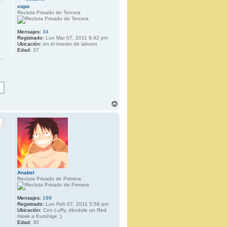
b
xopo
a
Recluta Privado de Tercera
Mensajes:
34
Registrado:
Lun Mar 07, 2011 9:42 pm
Ubicación:
en el interior de laboon
Edad:
37
A
r
r
i
b
a
Anabel
Recluta Privado de Primera
Mensajes:
199
Registrado:
Lun Feb 07, 2011 5:59 pm
Ubicación:
Con Luffy, dándole un Red
Hawk a Kurohige ;)
Edad:
30