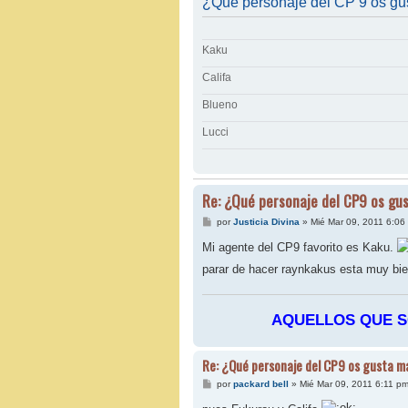
¿Qué personaje del CP 9 os gu
Kaku
Califa
Blueno
Lucci
Re: ¿Qué personaje del CP9 os gu
M
por
Justicia Divina
»
Mié Mar 09, 2011 6:06
e
n
Mi agente del CP9 favorito es Kaku.
s
a
parar de hacer raynkakus esta muy bie
j
e
AQUELLOS QUE SO
Re: ¿Qué personaje del CP9 os gusta m
M
por
packard bell
»
Mié Mar 09, 2011 6:11 p
e
n