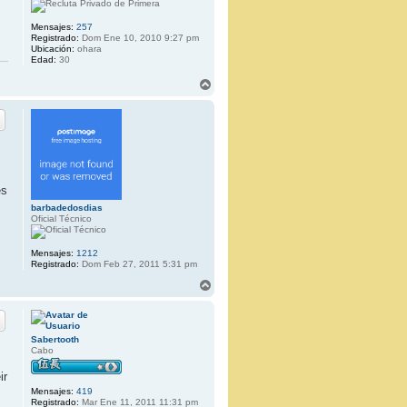
Mensajes:
257
Registrado:
Dom Ene 10, 2010 9:27 pm
Ubicación:
ohara
Edad:
30
A
r
r
i
b
a
es
barbadedosdias
Oficial Técnico
Mensajes:
1212
Registrado:
Dom Feb 27, 2011 5:31 pm
A
r
r
i
b
Sabertooth
a
Cabo
ir
Mensajes:
419
Registrado:
Mar Ene 11, 2011 11:31 pm