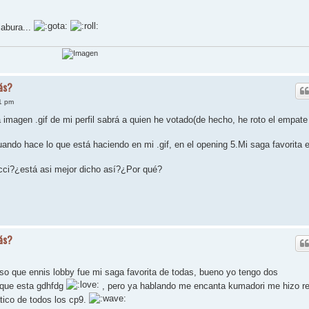
jabura...
ás?
1 pm
 imagen .gif de mi perfil sabrá a quien he votado(de hecho, he roto el empate
uando hace lo que está haciendo en mi .gif, en el opening 5.Mi saga favorita 
cci?¿está asi mejor dicho así?¿Por qué?
ás?
so que ennis lobby fue mi saga favorita de todas, bueno yo tengo dos
a que esta gdhfdg
, pero ya hablando me encanta kumadori me hizo re
tico de todos los cp9.