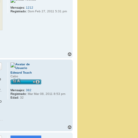
Mensajes:
1212
Registrado:
Dom Feb 27, 2011 5:31 pm
A
r
r
i
b
Edward Teach
a
Cabo
o
.
Mensajes:
382
Registrado:
Mar Mar 08, 2011 8:53 pm
Edad:
32
o
A
r
r