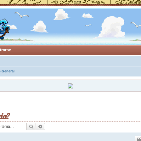
trarse
e General
gía?
Buscar
Búsqueda avanzada