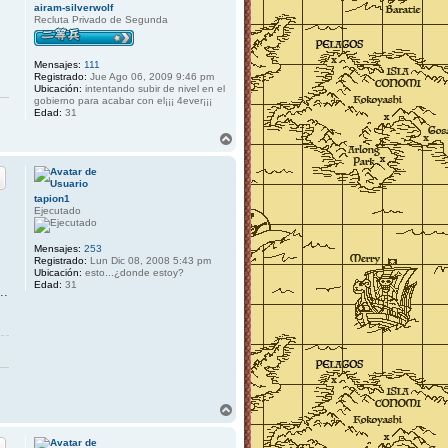
b
airam-silverwolf
a
Recluta Privado de Segunda
Mensajes:
111
Registrado:
Jue Ago 06, 2009 9:46 pm
Ubicación:
intentando subir de nivel en el
gobierno para acabar con el¡¡¡ 4ever¡¡¡
Edad:
31
A
r
r
i
b
tapion1
a
Ejecutado
Mensajes:
253
Registrado:
Lun Dic 08, 2008 5:43 pm
Ubicación:
esto...¿donde estoy?
Edad:
31
..
A
r
r