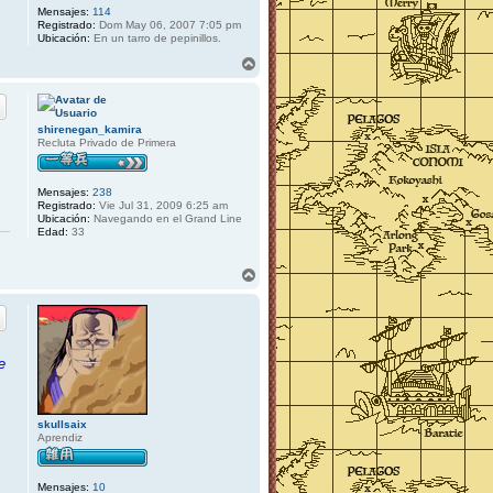
Mensajes:
114
Registrado:
Dom May 06, 2007 7:05 pm
Ubicación:
En un tarro de pepinillos.
A
r
r
i
b
shirenegan_kamira
a
Recluta Privado de Primera
Mensajes:
238
Registrado:
Vie Jul 31, 2009 6:25 am
Ubicación:
Navegando en el Grand Line
Edad:
33
A
r
r
i
b
a
e
skullsaix
Aprendiz
Mensajes:
10