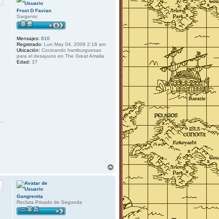
i
b
Frost D Favian
a
Sargento
Mensajes:
610
Registrado:
Lun May 04, 2009 2:18 am
Ubicación:
Cocinando hamburguesas
para el desayuno en The Great Amalia
Edad:
37
A
r
r
i
b
Gangrenita
a
Recluta Privado de Segunda