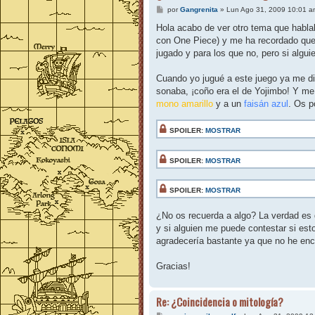
M
por
Gangrenita
»
Lun Ago 31, 2009 10:01 a
e
n
Hola acabo de ver otro tema que hablab
s
con One Piece) y me ha recordado que
a
j
jugado y para los que no, pero si algu
e
Cuando yo jugué a este juego ya me di
sonaba, ¡coño era el de Yojimbo! Y me
mono amarillo
y a un
faisán azul
. Os 
SPOILER:
MOSTRAR
SPOILER:
MOSTRAR
SPOILER:
MOSTRAR
¿No os recuerda a algo? La verdad es q
y si alguien me puede contestar si esto
agradecería bastante ya que no he enc
Gracias!
Re: ¿Coincidencia o mitología?