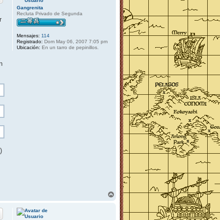
Gangrenita
Recluta Privado de Segunda
r
Mensajes:
114
Registrado:
Dom May 06, 2007 7:05 pm
Ubicación:
En un tarro de pepinillos.
n
)
A
r
r
i