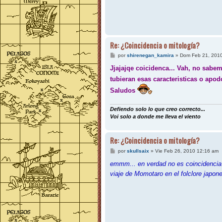
j
e
Re: ¿Coincidencia o mitología?
M
por
shirenegan_kamira
»
Dom Feb 21, 201
e
n
Jjajajqe coicidenca... Vah, no sabem
s
tubieran esas caracteristicas o apo
a
j
Saludos
e
Defiendo solo lo que creo correcto...
Voi solo a donde me lleva el viento
Re: ¿Coincidencia o mitología?
M
por
skullsaix
»
Vie Feb 26, 2010 12:16 am
e
n
emmm... en verdad no es coincidencia y
s
viaje de Momotaro en el folclore japon
a
j
e