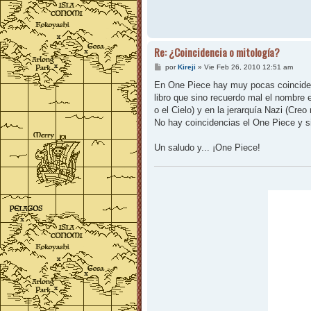
Re: ¿Coincidencia o mitología?
M
por
Kireji
»
Vie Feb 26, 2010 12:51 am
e
n
En One Piece hay muy pocas coinciden
s
libro que sino recuerdo mal el nombre e
a
j
o el Cielo) y en la jerarquía Nazi (Cr
e
No hay coincidencias el One Piece y s
Un saludo y... ¡One Piece!