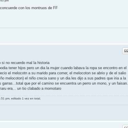
:45 pm
q concuerde con los montruos de FF
si no recuerdo mal la historia
odia tener hijos pero un dia la mujer cuando labava la ropa se encontro en el
ecio el melocotn a su marido para comer, el melocoton se abrio y de el salio
o melocoton) el niño crecia sano y un dia les dijo a sus padres que iria a la
us garras...total que por el camino se encuentra un perro un mono, y un faisan.
zaru era... un tio clabado a momotaro
51 pm, editado 1 vez en total.