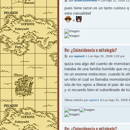
M
por
airam-silverwolf
»
Lun Ago 31, 2009 12
e
n
pues tiene razon es un tanto curioso 
s
sera casualidad
a
j
x
e
Re: ¿Coincidencia o mitología?
M
por
tapion1
»
Lun Ago 31, 2009 1:02 pm
e
n
quiza sea algo del cuento de momotaro 
s
trataba de una familia humilde que no p
a
j
rio un enorme melocoton; cuando le ofr
e
un niño el cual se llamaba momotaro(niñ
isla de los ogros a liberar el pais de s
y si recuerdo bien el subordinado de ki
Última edición por
tapion1
el Lun Ago 31, 2009 4:
Re: ¿Coincidencia o mitología?