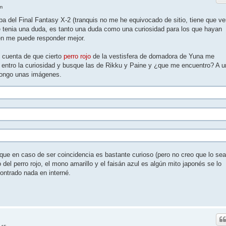
m
a del Final Fantasy X-2 (tranquis no me he equivocado de sitio, tiene que ve
 tenia una duda, es tanto una duda como una curiosidad para los que hayan
ien me puede responder mejor.
 cuenta de que cierto
perro rojo
de la vestisfera de domadora de Yuna me
 entro la curiosidad y busque las de Rikku y Paine y ¿que me encuentro? A u
pongo unas imágenes.
ue en caso de ser coincidencia es bastante curioso (pero no creo que lo sea
 del perro rojo, el mono amarillo y el faisán azul es algún mito japonés se lo
ontrado nada en interné.