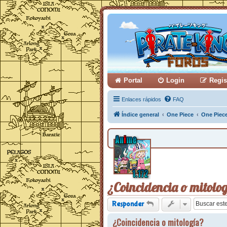
Portal
Login
Regis
Enlaces rápidos
FAQ
Índice general
One Piece
One Piec
¿Coincidencia o mitolo
Responder
¿Coincidencia o mitología?