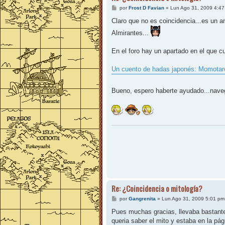
M
por
Frost D Favian
»
Lun Ago 31, 2009 4:4
e
n
Claro que no es coincidencia...es un a
s
a
Almirantes...
j
e
En el foro hay un apartado en el que cu
Un cuento de hadas japonés: Momotar
Bueno, espero haberte ayudado...naveg
Re: ¿Coincidencia o mitología?
M
por
Gangrenita
»
Lun Ago 31, 2009 5:01 pm
e
n
Pues muchas gracias, llevaba bastante
s
queria saber el mito y estaba en la pá
a