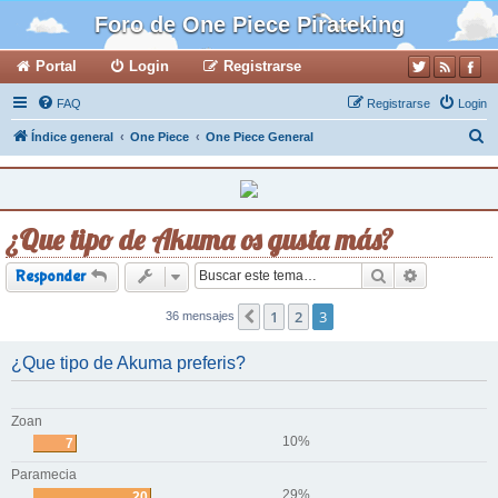
Foro de One Piece Pirateking
Portal
Login
Registrarse
FAQ
Registrarse
Login
B
Índice general
One Piece
One Piece General
u
s
c
¿Que tipo de Akuma os gusta más?
a
r
Buscar
Búsqueda a
Responder
1
2
3
36 mensajes
Anterior
¿Que tipo de Akuma preferis?
Zoan
10%
7
Paramecia
29%
20