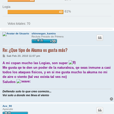
Logia
61%
43
Votos totales:
70
shirenegan_kamira
Recluta Privado de Primera
Re: ¿Que tipo de Akuma os gusta más?
M
Sab Feb 20, 2010 11:07 pm
e
n
A mi copan mucho las Logias, son super
s
Me gusta qe te den un poder de la naturaleza, qe seas inmune a casi
a
j
todos los ataques fisicos, y en si me gusta mucho la akuma no mi
e
de aire o viento (tal vez exista tal ves no)
Saludos
Defiendo solo lo que creo correcto...
Voi solo a donde me lleva el viento
Ace_90
Aprendiz