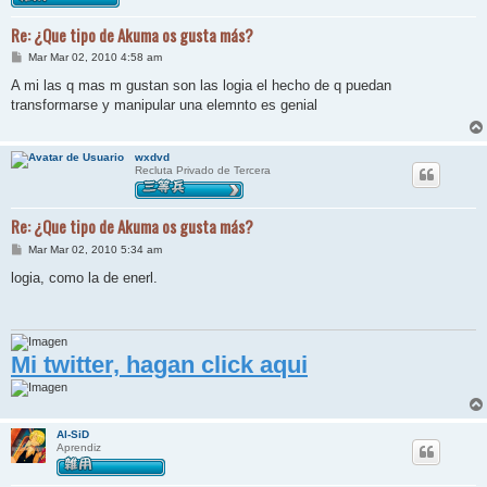
Re: ¿Que tipo de Akuma os gusta más?
M
Mar Mar 02, 2010 4:58 am
e
n
A mi las q mas m gustan son las logia el hecho de q puedan
s
transformarse y manipular una elemnto es genial
a
j
e
wxdvd
Recluta Privado de Tercera
Re: ¿Que tipo de Akuma os gusta más?
M
Mar Mar 02, 2010 5:34 am
e
n
logia, como la de enerl.
s
a
j
e
Mi twitter, hagan click aqui
Al-SiD
Aprendiz