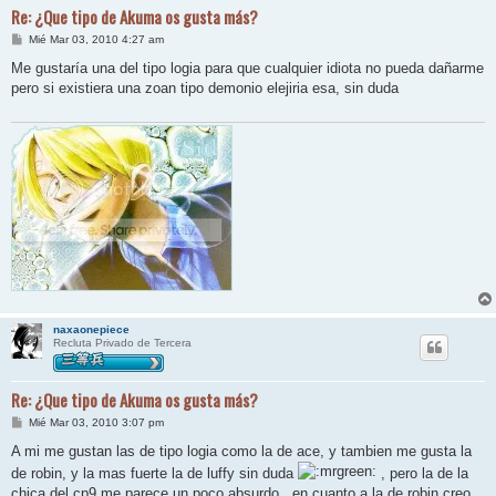
Re: ¿Que tipo de Akuma os gusta más?
M
Mié Mar 03, 2010 4:27 am
e
n
Me gustaría una del tipo logia para que cualquier idiota no pueda dañarme
s
pero si existiera una zoan tipo demonio elejiria esa, sin duda
a
j
e
naxaonepiece
Recluta Privado de Tercera
Re: ¿Que tipo de Akuma os gusta más?
M
Mié Mar 03, 2010 3:07 pm
e
n
A mi me gustan las de tipo logia como la de ace, y tambien me gusta la
s
de robin, y la mas fuerte la de luffy sin duda
, pero la de la
a
j
chica del cp9 me parece un poco absurdo...en cuanto a la de robin creo