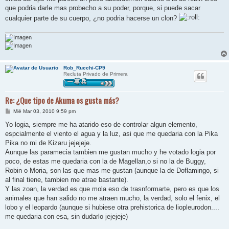
e
que podria darle mas probecho a su poder, porque, si puede sacar
cualquier parte de su cuerpo, ¿no podria hacerse un clon?
Rob_Rucchi-CP9
Recluta Privado de Primera
Re: ¿Que tipo de Akuma os gusta más?
M
Mié Mar 03, 2010 9:59 pm
e
n
Yo logia, siempre me ha atarido eso de controlar algun elemento,
s
espcialmente el viento el agua y la luz, asi que me quedaria con la Pika
a
j
Pika no mi de Kizaru jejejeje.
e
Aunque las paramecia tambien me gustan mucho y he votado logia por
poco, de estas me quedaria con la de Magellan,o si no la de Buggy,
Robin o Moria, son las que mas me gustan (aunque la de Doflamingo, si
al final tiene, tambien me atrae bastante).
Y las zoan, la verdad es que mola eso de trasnformarte, pero es que los
animales que han salido no me atraen mucho, la verdad, solo el fenix, el
lobo y el leopardo (aunque si hubiese otra prehistorica de liopleurodon....
me quedaria con esa, sin dudarlo jejejeje)