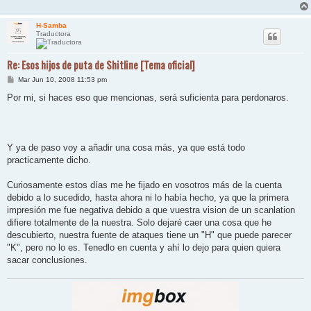
H-Samba
Traductora
Re: Esos hijos de puta de Shitline [Tema oficial]
M
Mar Jun 10, 2008 11:53 pm
e
n
Por mi, si haces eso que mencionas, será suficienta para perdonaros.
s
a
j
e
Y ya de paso voy a añadir una cosa más, ya que está todo
practicamente dicho.
Curiosamente estos días me he fijado en vosotros más de la cuenta
debido a lo sucedido, hasta ahora ni lo había hecho, ya que la primera
impresión me fue negativa debido a que vuestra vision de un scanlation
difiere totalmente de la nuestra. Solo dejaré caer una cosa que he
descubierto, nuestra fuente de ataques tiene un "H" que puede parecer
"K", pero no lo es. Tenedlo en cuenta y ahí lo dejo para quien quiera
sacar conclusiones.