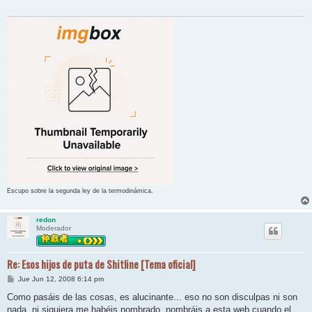
Escupo sobre la segunda ley de la termodinámica.
redon
Moderador
Re: Esos hijos de puta de Shitline [Tema oficial]
M
Jue Jun 12, 2008 6:14 pm
e
n
Como pasáis de las cosas, es alucinante... eso no son disculpas ni son
s
nada, ni siquiera me habéis nombrado, nombráis a esta web cuando el
a