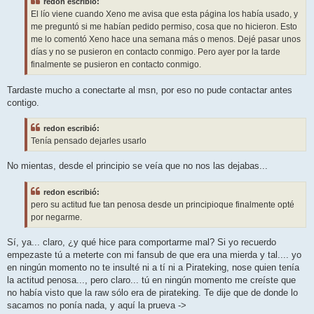
redon escribió:
a
j
El lío viene cuando Xeno me avisa que esta página los había usado, y
e
me preguntó si me habían pedido permiso, cosa que no hicieron. Esto
me lo comentó Xeno hace una semana más o menos. Dejé pasar unos
días y no se pusieron en contacto conmigo. Pero ayer por la tarde
finalmente se pusieron en contacto conmigo.
Tardaste mucho a conectarte al msn, por eso no pude contactar antes
contigo.
redon escribió:
Tenía pensado dejarles usarlo
No mientas, desde el principio se veía que no nos las dejabas...
redon escribió:
pero su actitud fue tan penosa desde un principioque finalmente opté
por negarme.
Sí, ya... claro, ¿y qué hice para comportarme mal? Si yo recuerdo
empezaste tú a meterte con mi fansub de que era una mierda y tal.... yo
en ningún momento no te insulté ni a tí ni a Pirateking, nose quien tenía
la actitud penosa..., pero claro... tú en ningún momento me creíste que
no había visto que la raw sólo era de pirateking. Te dije que de donde lo
sacamos no ponía nada, y aquí la prueva ->