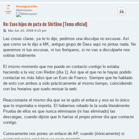
Xenogearsifm
Webmaster
Re: Esos hijos de puta de Shitline [Tema oficial]
M
Mar Jun 10, 2008 9:15 pm
e
n
Las cosas claras, ya te lo dije, pedimos una disculpa no excusas. Así
s
que como se le dijo a MK, antiguo grupo de Dass aquí no pintas nada. No
a
j
queremos ni tus excusas, ni tus lloriqueos, si no vas a disculparte nos
e
sobras totalmente.
El mismo momento que me puede en contacto contigo lo estaba
haciendo a la vez con Redon (día 1). Así que el que no le hayas podido
contactar es más falso que un Euro de Franco. Siempre que he hablado
de esto con ambos a sido prácticamente al mismo tiempo, coincidiendo
con los horarios que suelo revisar la web.
Reaccionaste el mismo día que se te quito el enlace y eso es lo único
que te importaba e importa. El habernos robado te la suda literalmente.
Prueba de ellos es que nunca eliminaste (ni has eliminado) las
descargas, cuando dijiste que lo harías el propio primer día que contacte
contigo.
Curiosamente nos pones un enlace de AP, cuando (irónicamente) si