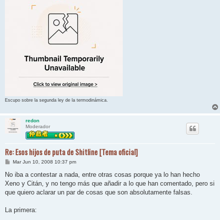
Escupo sobre la segunda ley de la termodinámica.
redon
Moderador
Re: Esos hijos de puta de Shitline [Tema oficial]
M
Mar Jun 10, 2008 10:37 pm
e
n
No iba a contestar a nada, entre otras cosas porque ya lo han hecho
s
Xeno y Citán, y no tengo más que añadir a lo que han comentado, pero si
a
j
que quiero aclarar un par de cosas que son absolutamente falsas.
e
La primera: