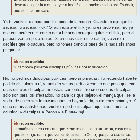
descargas, por lo menos ayer a las 12 de la noche estaba así. Es decir,
que no hicieron caso.
Ya te vuelves a sacar conclusiones de la manga. Cuando te dije que lo
sacaba, lo sacaba, ¿ok? Si aún existe el link ya no es problema mío ya
que contacté con el admin de submanga para que quitase el link, pero al
parecer van un poco lentos. Si en unos dias no lo sacan, volveré a
decírles que lo saquen, pero no tomes conclusiones de la nada sin antes
preguntar.
redon escribió:
Ni tampoco pidieron disculpas públicas por lo sucedido.
No, no pedimos disculpas públicas, pero sí privadas. Yo recuerdo haberte
pedido disculpas a tí, y también se las pedí a Xeno, lo que pasa que con
unas simples disculpas no estáis contentos. Yo creo que las disculpas
sólo son para los afectados, no para los que bajaron el manga que "se la
suda" de quién sea la raw mientras lo hayan leído, o almenos opino yo. Y
si no estáis satisfechos, vuelvo a pedir disculpas aquí. ¡Sentimos lo
ocurrido, y disculpas a Redon y a Pirateking!
redon escribió:
También me echó en cara que Xeno le quitase la afiliación, cosa en la
que no tengo nada que ver, es decisión de Xeno, que para eso es su