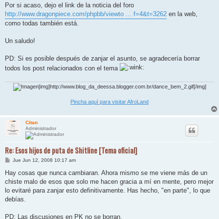
Por si acaso, dejo el link de la noticia del foro
http://www.dragonpiece.com/phpbb/viewto ... f=4&t=3262
en la web,
como todas también está.
Un saludo!
PD: Si es posible después de zanjar el asunto, se agradecería borrar
todos los post relacionados con el tema
[img]http://www.blog_da_deessa.blogger.com.br/dance_bem_2.gif[/img]
Pincha aquí para visitar AfroLand
Citan
Administrador
Re: Esos hijos de puta de Shitline [Tema oficial]
M
Jue Jun 12, 2008 10:17 am
e
n
Hay cosas que nunca cambiaran. Ahora mismo se me viene más de un
s
chiste malo de esos que solo me hacen gracia a mí en mente, pero mejor
a
j
lo evitaré para zanjar esto definitivamente. Has hecho, "en parte", lo que
e
debías.
PD: Las discusiones en PK no se borran.