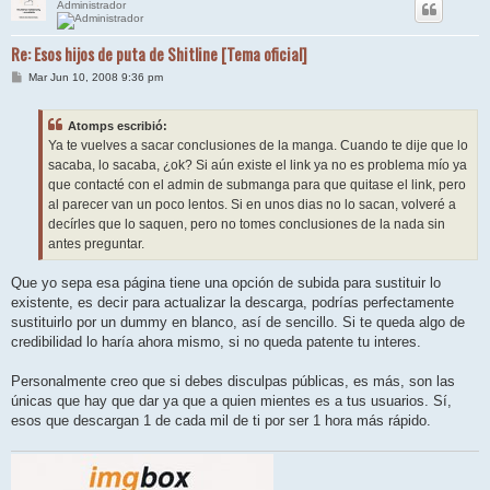
Administrador
Re: Esos hijos de puta de Shitline [Tema oficial]
M
Mar Jun 10, 2008 9:36 pm
e
n
s
Atomps escribió:
a
j
Ya te vuelves a sacar conclusiones de la manga. Cuando te dije que lo
e
sacaba, lo sacaba, ¿ok? Si aún existe el link ya no es problema mío ya
que contacté con el admin de submanga para que quitase el link, pero
al parecer van un poco lentos. Si en unos dias no lo sacan, volveré a
decírles que lo saquen, pero no tomes conclusiones de la nada sin
antes preguntar.
Que yo sepa esa página tiene una opción de subida para sustituir lo
existente, es decir para actualizar la descarga, podrías perfectamente
sustituirlo por un dummy en blanco, así de sencillo. Si te queda algo de
credibilidad lo haría ahora mismo, si no queda patente tu interes.
Personalmente creo que si debes disculpas públicas, es más, son las
únicas que hay que dar ya que a quien mientes es a tus usuarios. Sí,
esos que descargan 1 de cada mil de ti por ser 1 hora más rápido.