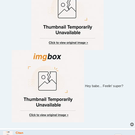
Hey babe... Feelin' super?
Citan