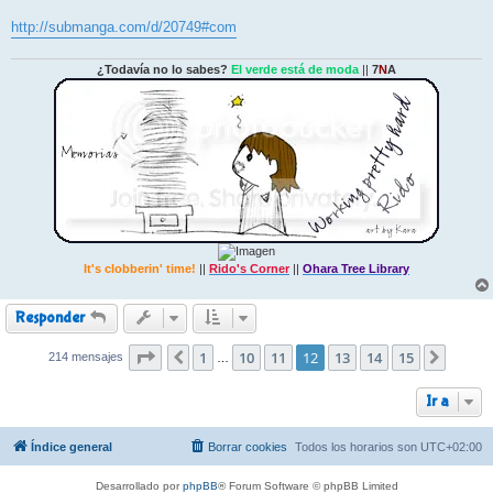
j
e
http://submanga.com/d/20749#com
¿Todavía no lo sabes?
El verde está de moda
||
7
N
A
It's clobberin' time!
||
Rido's Corner
||
Ohara Tree Library
Responder
Página
1
12
de
10
15
11
12
13
14
15
214 mensajes
Anterior
Siguie
…
Ir a
Índice general
Borrar cookies
Todos los horarios son
UTC+02:00
Desarrollado por
phpBB
® Forum Software © phpBB Limited