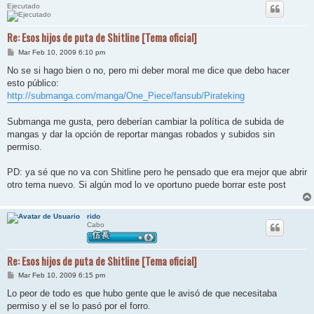
Ejecutado
Re: Esos hijos de puta de Shitline [Tema oficial]
M
Mar Feb 10, 2009 6:10 pm
e
n
No se si hago bien o no, pero mi deber moral me dice que debo hacer
s
esto público:
a
j
http://submanga.com/manga/One_Piece/fansub/Pirateking
e
Submanga me gusta, pero deberían cambiar la política de subida de
mangas y dar la opción de reportar mangas robados y subidos sin
permiso.
PD: ya sé que no va con Shitline pero he pensado que era mejor que abrir
otro tema nuevo. Si algún mod lo ve oportuno puede borrar este post
rido
Cabo
Re: Esos hijos de puta de Shitline [Tema oficial]
M
Mar Feb 10, 2009 6:15 pm
e
n
Lo peor de todo es que hubo gente que le avisó de que necesitaba
s
permiso y el se lo pasó por el forro.
a