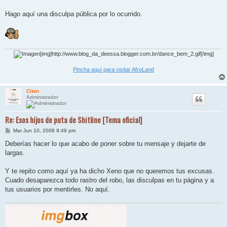
Hago aquí una disculpa pública por lo ocurrido.
[img]http://www.blog_da_deessa.blogger.com.br/dance_bem_2.gif[/img]
Pincha aquí para visitar AfroLand
Citan
Administrador
Re: Esos hijos de puta de Shitline [Tema oficial]
M
Mar Jun 10, 2008 9:49 pm
e
n
Deberías hacer lo que acabo de poner sobre tu mensaje y dejarte de
s
largas.
a
j
e
Y te repito como aquí ya ha dicho Xeno que no queremos tus excusas.
Cuado desaparezca todo rastro del robo, las disculpas en tu página y a
tus usuarios por mentirles. No aquí.