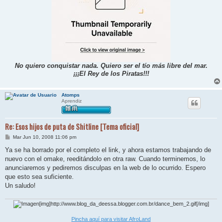
No quiero conquistar nada. Quiero ser el tío más libre del mar.
¡¡¡El Rey de los Piratas!!!
Atomps
Aprendiz
Re: Esos hijos de puta de Shitline [Tema oficial]
M
Mar Jun 10, 2008 11:06 pm
e
n
Ya se ha borrado por el completo el link, y ahora estamos trabajando de
s
nuevo con el omake, reeditándolo en otra raw. Cuando terminemos, lo
a
j
anunciaremos y pediremos disculpas en la web de lo ocurrido. Espero
e
que esto sea suficiente.
Un saludo!
[img]http://www.blog_da_deessa.blogger.com.br/dance_bem_2.gif[/img]
Pincha aquí para visitar AfroLand