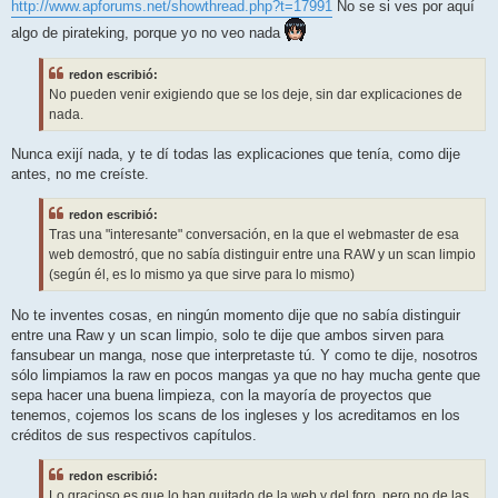
http://www.apforums.net/showthread.php?t=17991
No se si ves por aquí
algo de pirateking, porque yo no veo nada
redon escribió:
No pueden venir exigiendo que se los deje, sin dar explicaciones de
nada.
Nunca exijí nada, y te dí todas las explicaciones que tenía, como dije
antes, no me creíste.
redon escribió:
Tras una "interesante" conversación, en la que el webmaster de esa
web demostró, que no sabía distinguir entre una RAW y un scan limpio
(según él, es lo mismo ya que sirve para lo mismo)
No te inventes cosas, en ningún momento dije que no sabía distinguir
entre una Raw y un scan limpio, solo te dije que ambos sirven para
fansubear un manga, nose que interpretaste tú. Y como te dije, nosotros
sólo limpiamos la raw en pocos mangas ya que no hay mucha gente que
sepa hacer una buena limpieza, con la mayoría de proyectos que
tenemos, cojemos los scans de los ingleses y los acreditamos en los
créditos de sus respectivos capítulos.
redon escribió:
Lo gracioso es que lo han quitado de la web y del foro, pero no de las