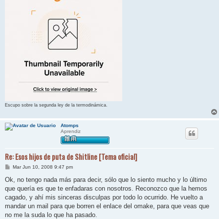
Escupo sobre la segunda ley de la termodinámica.
Atomps
Aprendiz
Re: Esos hijos de puta de Shitline [Tema oficial]
M
Mar Jun 10, 2008 9:47 pm
e
n
Ok, no tengo nada más para decir, sólo que lo siento mucho y lo último
s
que quería es que te enfadaras con nosotros. Reconozco que la hemos
a
j
cagado, y ahí mis sinceras disculpas por todo lo ocurrido. He vuelto a
e
mandar un mail para que borren el enlace del omake, para que veas que
no me la suda lo que ha pasado.