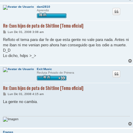
dani2810
Aprendiz
Re: Esos hijos de puta de Shitline [Tema oficial]
M
Lun Dic 01, 2008 3:08 am
e
n
Refloto el tema para dar fe de que esta gente no vale para nada. Antes ni
s
me iban ni me venian pero ahora han conseguido que los odie a muerte.
a
j
D_D
e
Lo dicho, hdps >_>
Exit Music
Recluta Privado de Primera
Re: Esos hijos de puta de Shitline [Tema oficial]
M
Lun Dic 01, 2008 4:15 am
e
n
La gente no cambia.
s
a
j
e
Franxo