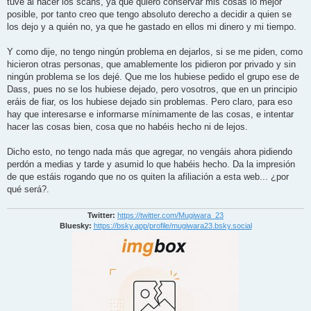
tuve al hacer los scans, ya que quiero conservar mis cosas lo mejor
posible, por tanto creo que tengo absoluto derecho a decidir a quien se
los dejo y a quién no, ya que he gastado en ellos mi dinero y mi tiempo.
Y como dije, no tengo ningún problema en dejarlos, si se me piden, como
hicieron otras personas, que amablemente los pidieron por privado y sin
ningún problema se los dejé. Que me los hubiese pedido el grupo ese de
Dass, pues no se los hubiese dejado, pero vosotros, que en un principio
eráis de fiar, os los hubiese dejado sin problemas. Pero claro, para eso
hay que interesarse e informarse mínimamente de las cosas, e intentar
hacer las cosas bien, cosa que no habéis hecho ni de lejos.
Dicho esto, no tengo nada más que agregar, no vengáis ahora pidiendo
perdón a medias y tarde y asumid lo que habéis hecho. Da la impresión
de que estáis rogando que no os quiten la afiliación a esta web... ¿por
qué será?.
Twitter:
https://twitter.com/Mugiwara_23
Bluesky:
https://bsky.app/profile/mugiwara23.bsky.social