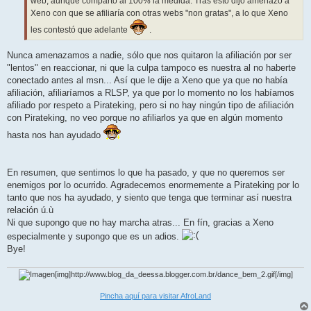
web, aunque comparto al 100% la medida. Tras esto dijo amenazó a
Xeno con que se afiliaría con otras webs "non gratas", a lo que Xeno
les contestó que adelante
.
Nunca amenazamos a nadie, sólo que nos quitaron la afiliación por ser
"lentos" en reaccionar, ni que la culpa tampoco es nuestra al no haberte
conectado antes al msn... Así que le dije a Xeno que ya que no había
afiliación, afiliaríamos a RLSP, ya que por lo momento no los habíamos
afiliado por respeto a Pirateking, pero si no hay ningún tipo de afiliación
con Pirateking, no veo porque no afiliarlos ya que en algún momento
hasta nos han ayudado
En resumen, que sentimos lo que ha pasado, y que no queremos ser
enemigos por lo ocurrido. Agradecemos enormemente a Pirateking por lo
tanto que nos ha ayudado, y siento que tenga que terminar así nuestra
relación ú.ù
Ni que supongo que no hay marcha atras... En fín, gracias a Xeno
especialmente y supongo que es un adios.
Bye!
[img]http://www.blog_da_deessa.blogger.com.br/dance_bem_2.gif[/img]
Pincha aquí para visitar AfroLand