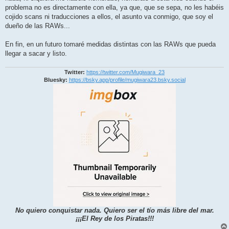
j
problema no es directamente con ella, ya que, que se sepa, no les habéis
e
cojido scans ni traducciones a ellos, el asunto va conmigo, que soy el
dueño de las RAWs...
En fin, en un futuro tomaré medidas distintas con las RAWs que pueda
llegar a sacar y listo.
Twitter:
https://twitter.com/Mugiwara_23
Bluesky:
https://bsky.app/profile/mugiwara23.bsky.social
No quiero conquistar nada. Quiero ser el tío más libre del mar.
¡¡¡El Rey de los Piratas!!!