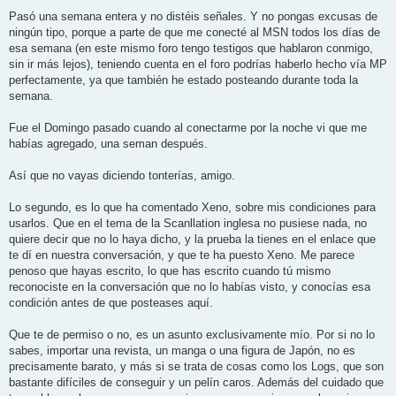
Pasó una semana entera y no distéis señales. Y no pongas excusas de
ningún tipo, porque a parte de que me conecté al MSN todos los días de
esa semana (en este mismo foro tengo testigos que hablaron conmigo,
sin ir más lejos), teniendo cuenta en el foro podrías haberlo hecho vía MP
perfectamente, ya que también he estado posteando durante toda la
semana.
Fue el Domingo pasado cuando al conectarme por la noche vi que me
habías agregado, una seman después.
Así que no vayas diciendo tonterías, amigo.
Lo segundo, es lo que ha comentado Xeno, sobre mis condiciones para
usarlos. Que en el tema de la Scanllation inglesa no pusiese nada, no
quiere decir que no lo haya dicho, y la prueba la tienes en el enlace que
te dí en nuestra conversación, y que te ha puesto Xeno. Me parece
penoso que hayas escrito, lo que has escrito cuando tú mismo
reconociste en la conversación que no lo habías visto, y conocías esa
condición antes de que posteases aquí.
Que te de permiso o no, es un asunto exclusivamente mío. Por si no lo
sabes, importar una revista, un manga o una figura de Japón, no es
precisamente barato, y más si se trata de cosas como los Logs, que son
bastante difíciles de conseguir y un pelín caros. Además del cuidado que