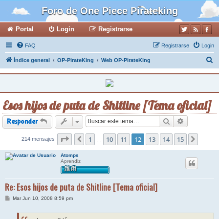
Foro de One Piece Pirateking
Portal
Login
Registrarse
FAQ
Registrarse
Login
B
Índice general
OP-PirateKing
Web OP-PirateKing
u
s
c
Esos hijos de puta de Shitline [Tema oficial]
a
r
Buscar
Búsqueda a
Responder
Página
1
12
de
10
15
11
12
13
14
15
214 mensajes
Anterior
Siguie
…
Atomps
Aprendiz
Re: Esos hijos de puta de Shitline [Tema oficial]
M
Mar Jun 10, 2008 8:59 pm
e
n
s