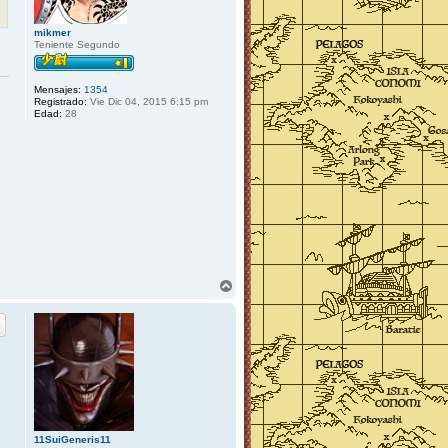
mikmer
Teniente Segundo
Mensajes:
1354
Registrado:
Vie Dic 04, 2015 6:15 pm
Edad:
28
A
r
r
i
b
a
11SuiGeneris11