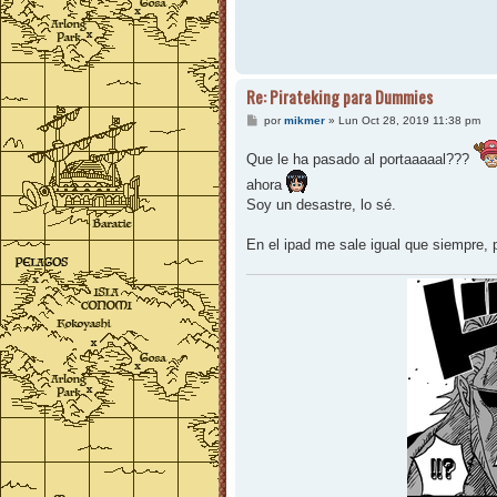
Re: Pirateking para Dummies
M
por
mikmer
»
Lun Oct 28, 2019 11:38 pm
e
n
Que le ha pasado al portaaaaal???
s
a
ahora
j
e
Soy un desastre, lo sé.
En el ipad me sale igual que siempre, 