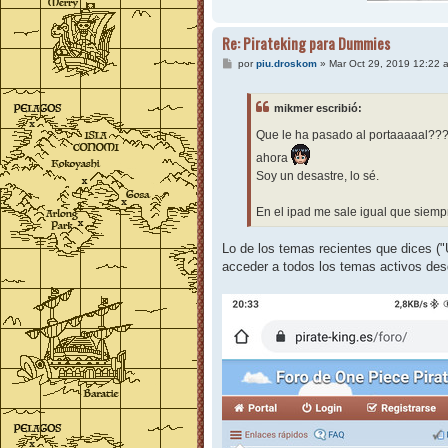
Re: Pirateking para Dummies
M
por
piu.droskom
»
Mar Oct 29, 2019 12:22 
e
n
s
mikmer escribió:
a
j
Que le ha pasado al portaaaaal??
e
ahora
Soy un desastre, lo sé.
En el ipad me sale igual que siemp
Lo de los temas recientes que dices (
acceder a todos los temas activos des