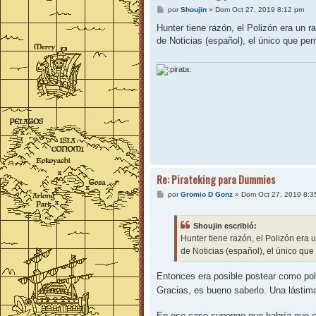
M
por
Shoujin
»
Dom Oct 27, 2019 8:12 pm
e
n
Hunter tiene razón, el Polizón era un r
s
de Noticias (español), el único que pe
a
j
e
Re: Pirateking para Dummies
M
por
Gromio D Gonz
»
Dom Oct 27, 2019 8:3
e
n
s
Shoujin escribió:
a
j
Hunter tiene razón, el Polizón era 
e
de Noticias (español), el único que
Entonces era posible postear como poliz
Gracias, es bueno saberlo. Una lástim
En ese caso supongo que habría que co