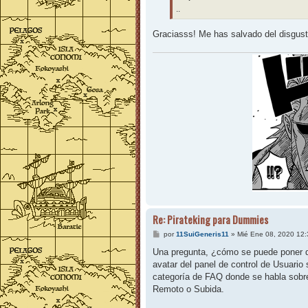
j
..
e
Graciasss! Me has salvado del disgus
Re: Pirateking para Dummies
M
por
11SuiGeneris11
»
Mié Ene 08, 2020 12
e
n
Una pregunta, ¿cómo se puede poner d
s
avatar del panel de control de Usuario
a
j
categoría de FAQ donde se habla sobre
e
Remoto o Subida.