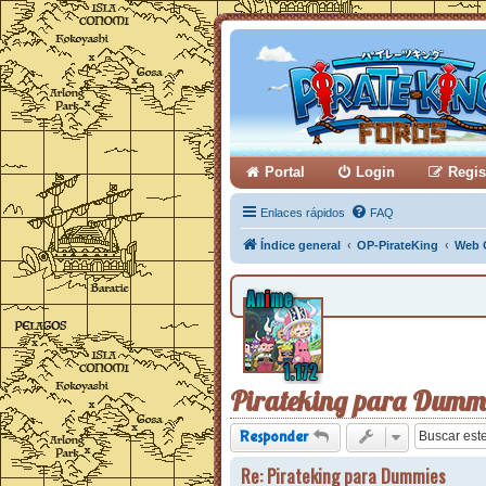
Portal
Login
Regis
Enlaces rápidos
FAQ
Índice general
OP-PirateKing
Web 
Pirateking para Dumm
Responder
Re: Pirateking para Dummies