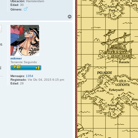
Ubicación:
Hamsterdam
Edad:
30
Género:
A
r
r
i
b
a
os
mikmer
Teniente Segundo
l
Mensajes:
1354
Registrado:
Vie Dic 04, 2015 6:15 pm
Edad:
28