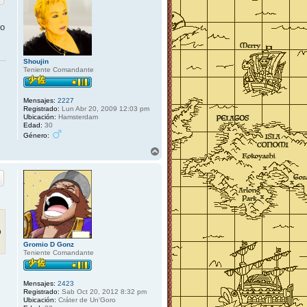
ro
Shoujin
Teniente Comandante
Mensajes:
2227
Registrado:
Lun Abr 20, 2009 12:03 pm
Ubicación:
Hamsterdam
Edad:
30
Género:
A
r
r
i
b
a
o
Gromio D Gonz
Teniente Comandante
Mensajes:
2423
Registrado:
Sab Oct 20, 2012 8:32 pm
Ubicación:
Cráter de Un'Goro