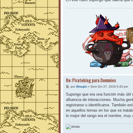
Re: Pirateking para Dummies
M
por
Shoujin
»
Dom Oct 27, 2019 9:43 pm
e
n
Supongo que era una función más útil 
s
afluencia de interacciones. Mucha gent
a
j
registrarse o identificarse. También e
e
en aquellos temas en los que se trat
lo mejor del rango era el nombre, muy 