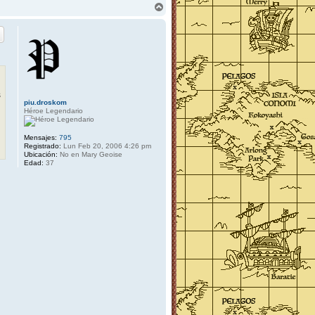
A
r
r
i
b
a
s
piu.droskom
Héroe Legendario
Mensajes:
795
Registrado:
Lun Feb 20, 2006 4:26 pm
Ubicación:
No en Mary Geoise
Edad:
37