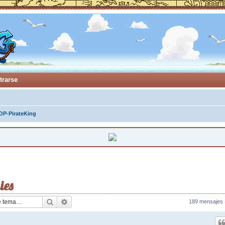
trarse
OP-PirateKing
ies
Buscar
Búsqueda avanzada
189 mensajes