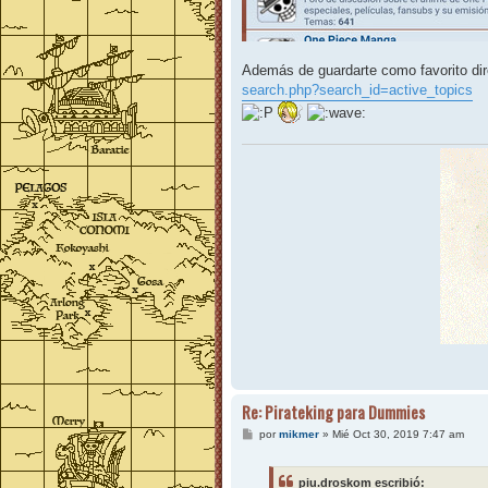
Además de guardarte como favorito dire
search.php?search_id=active_topics
Re: Pirateking para Dummies
M
por
mikmer
»
Mié Oct 30, 2019 7:47 am
e
n
s
piu.droskom escribió:
a