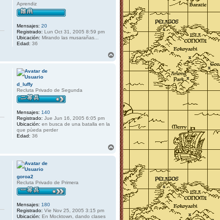
a
Aprendiz
Mensajes:
20
Registrado:
Lun Oct 31, 2005 8:59 pm
Ubicación:
Mirando las musarañas...
Edad:
36
A
r
r
i
b
d_luffy
a
Recluta Privado de Segunda
Mensajes:
140
Registrado:
Jue Jun 16, 2005 6:05 pm
Ubicación:
en busca de una batalla en la
que pùeda perder
Edad:
36
A
r
r
i
b
goroa2
a
Recluta Privado de Primera
Mensajes:
180
Registrado:
Vie Nov 25, 2005 3:15 pm
Ubicación:
En Mocktown, dando clases