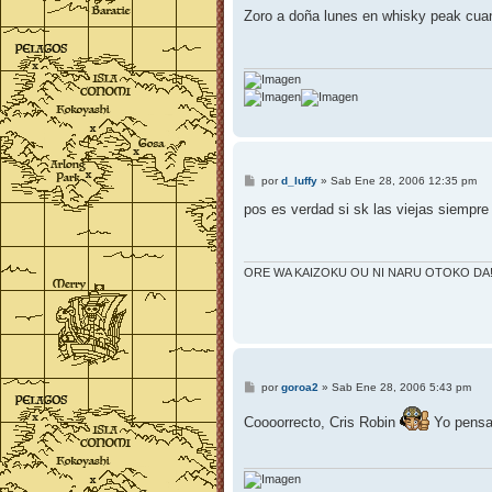
n
Zoro a doña lunes en whisky peak cua
s
a
j
e
M
por
d_luffy
»
Sab Ene 28, 2006 12:35 pm
e
n
pos es verdad si sk las viejas siempre 
s
a
j
e
ORE WA KAIZOKU OU NI NARU OTOKO DA!
M
por
goroa2
»
Sab Ene 28, 2006 5:43 pm
e
n
Coooorrecto, Cris Robin
Yo pensab
s
a
j
e