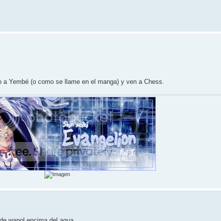
do a Yembé (o como se llame en el manga) y ven a Chess.
a de wapol encima del agua