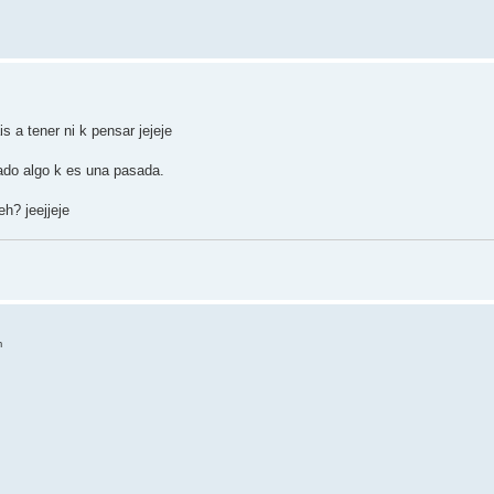
s a tener ni k pensar jejeje
ado algo k es una pasada.
h? jeejjeje
m