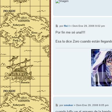
M
por
Rei I
»
Dom Ene 29, 2006 9:02 pm
e
n
Por fin me sé una!!!!
s
a
j
Esa la dice Zoro cuando están llegan
e
M
por
smoker
»
Dom Ene 29, 2006 9:05 pm
e
n
cuando luffy ve al arquero de la band