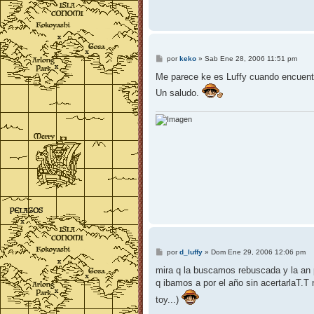
M
por
keko
»
Sab Ene 28, 2006 11:51 pm
e
n
Me parece ke es Luffy cuando encuentra
s
Un saludo.
a
j
e
M
por
d_luffy
»
Dom Ene 29, 2006 12:06 pm
e
n
mira q la buscamos rebuscada y la an p
s
q ibamos a por el año sin acertarlaT.T n
a
j
toy...)
e