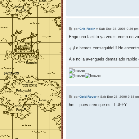
M
por
Cris Robin
»
Sab Ene 28, 2006 9:26 pm
e
n
Enga una facilita ya vereis como no vai
s
a
j
-¡¡¡Lo hemos conseguido!!! He encontr
e
Ale no la averigueis demasiado rapido e
M
por
Gold Royer
»
Sab Ene 28, 2006 9:38 p
e
n
hm....pues creo que es...LUFFY
s
a
j
e