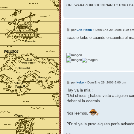
ORE WA KAIZOKU OU NI NARU OTOKO DA!
M
por
Cris Robin
»
Dom Ene 29, 2006 1:19 pm
e
n
Exacto keko e cuando encuentra el ma
s
a
j
e
M
por
keko
»
Dom Ene 29, 2006 9:00 pm
e
n
Hay va la mia :
s
"Oid chicos ¿habeis visto a alguien ca
a
j
Haber si la acertais.
e
Nos leemos.
PD: si ya la puso alguien porfa avisad