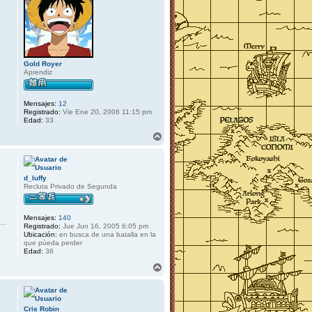
Gold Royer
Aprendiz
Mensajes:
12
Registrado:
Vie Ene 20, 2006 11:15 pm
Edad:
33
A
r
r
i
b
d_luffy
a
Recluta Privado de Segunda
Mensajes:
140
Registrado:
Jue Jun 16, 2005 6:05 pm
Ubicación:
en busca de una batalla en la
que pùeda perder
Edad:
36
A
r
r
i
b
Cris Robin