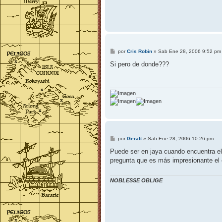
M
por
Cris Robin
»
Sab Ene 28, 2006 9:52 pm
e
n
Si pero de donde???
s
a
j
e
M
por
Geralt
»
Sab Ene 28, 2006 10:26 pm
e
n
Puede ser en jaya cuando encuentra el 
s
pregunta que es más impresionante el 
a
j
e
NOBLESSE OBLIGE