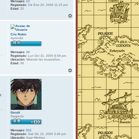
Mensajes:
12
Registrado:
Vie Ene 20, 2006 11:15 pm
Edad:
33
A
r
r
i
b
Cris Robin
a
Aprendiz
Mensajes:
20
Registrado:
Lun Oct 31, 2005 8:59 pm
Ubicación:
Mirando las musarañas...
Edad:
36
A
r
r
i
b
a
e
Geralt
Sargento
Mensajes:
631
Registrado:
Sab Dic 10, 2005 3:46 pm
Ubicación:
Kaer Morhen