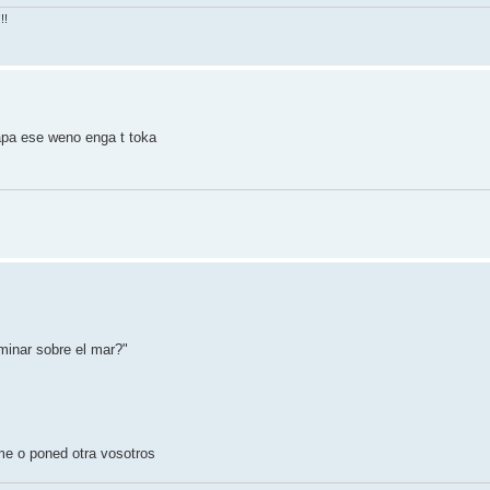
!!
pa ese weno enga t toka
minar sobre el mar?"
me o poned otra vosotros