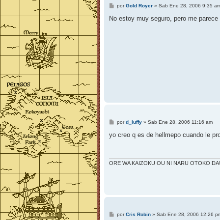
M
por
Gold Royer
»
Sab Ene 28, 2006 9:35 a
e
n
No estoy muy seguro, pero me parece
s
a
j
e
M
por
d_luffy
»
Sab Ene 28, 2006 11:16 am
e
n
yo creo q es de hellmepo cuando le pr
s
a
j
e
ORE WA KAIZOKU OU NI NARU OTOKO DA!
M
por
Cris Robin
»
Sab Ene 28, 2006 12:26 p
e