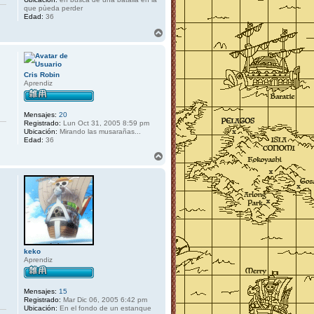
que pùeda perder
Edad:
36
A
r
r
i
b
Cris Robin
a
Aprendiz
Mensajes:
20
Registrado:
Lun Oct 31, 2005 8:59 pm
Ubicación:
Mirando las musarañas...
Edad:
36
A
r
r
i
b
a
keko
Aprendiz
Mensajes:
15
Registrado:
Mar Dic 06, 2005 6:42 pm
Ubicación:
En el fondo de un estanque