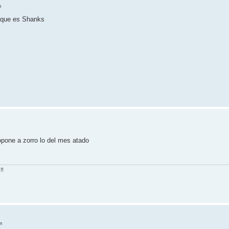
m
 que es Shanks
opone a zorro lo del mes atado
!!
m