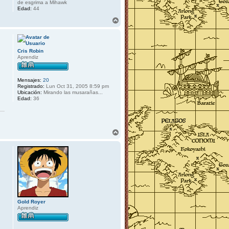
de esgrima a Mihawk
Edad:
44
A
r
r
i
b
Cris Robin
a
Aprendiz
Mensajes:
20
Registrado:
Lun Oct 31, 2005 8:59 pm
Ubicación:
Mirando las musarañas...
Edad:
36
A
r
r
i
b
a
Gold Royer
Aprendiz