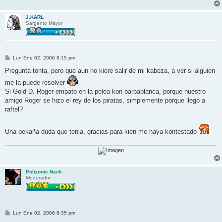
J.KARL
Sargento Mayor
M
Lun Ene 02, 2006 8:15 pm
e
n
Pregunta tonta, pero que aun no kiere salir de mi kabeza, a ver si alguien
s
a
me la puede resolver
j
Si Gold D. Roger empato en la pelea kon barbablanca, porque nuestro
e
amigo Roger se hizo el rey de los piratas, simplemente porque llego a
raftel?
Una pekaña duda que tenia, gracias para kien me haya kontestado
Polizonte Nack
Moderador
M
Lun Ene 02, 2006 8:35 pm
e