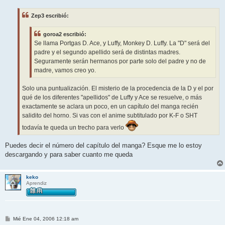
n
s
Zep3 escribió:
a
j
e
goroa2 escribió:
Se llama Portgas D. Ace, y Luffy, Monkey D. Luffy. La "D" será del
padre y el segundo apellido será de distintas madres.
Seguramente serán hermanos por parte solo del padre y no de
madre, vamos creo yo.
Solo una puntualización. El misterio de la procedencia de la D y el por
qué de los diferentes "apellidos" de Luffy y Ace se resuelve, o más
exactamente se aclara un poco, en un capítulo del manga recién
salidito del horno. Si vas con el anime subtitulado por K-F o SHT
todavía te queda un trecho para verlo
Puedes decir el número del capítulo del manga? Esque me lo estoy
descargando y para saber cuanto me queda
keko
Aprendiz
M
Mié Ene 04, 2006 12:18 am
e