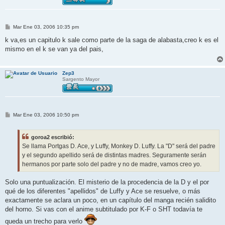
M
Mar Ene 03, 2006 10:35 pm
e
n
k va,es un capitulo k sale como parte de la saga de alabasta,creo k es el
s
mismo en el k se van ya del pais,
a
j
e
Zep3
Sargento Mayor
M
Mar Ene 03, 2006 10:50 pm
e
n
s
goroa2 escribió:
a
j
Se llama Portgas D. Ace, y Luffy, Monkey D. Luffy. La "D" será del padre
e
y el segundo apellido será de distintas madres. Seguramente serán
hermanos por parte solo del padre y no de madre, vamos creo yo.
Solo una puntualización. El misterio de la procedencia de la D y el por
qué de los diferentes "apellidos" de Luffy y Ace se resuelve, o más
exactamente se aclara un poco, en un capítulo del manga recién salidito
del horno. Si vas con el anime subtitulado por K-F o SHT todavía te
queda un trecho para verlo