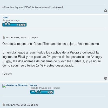
<Floach-> I guess DDoS is like a network bukkake?
Yami
Sargento Mayor
M
Mar Ene 03, 2006 10:56 pm
e
n
Otra duda respecto al Round The Land de los cojon... Vale me calmo.
s
a
j
En un día llegué a reunir todos los cachos de la Piedra y conseguí la
e
lágrima de Elbaf y me pasé las 2ªs partes de las panatallas de Arlong y
Buggy, las dos además de pasarme de nuevo las Partes 1, y ya no sé
como seguir sólo tengo 17 % y estoy desesperado.
Graxx!
Zanza
Recluta Privado de Primera
M
Mar Ene 03, 2006 11:15 pm
e