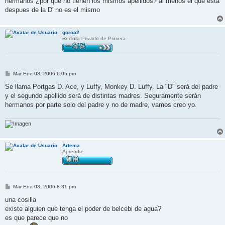
hermanos ¿por qué no tienen los mismos apellidos? al menos el que está
despues de la D' no es el mismo
goroa2
Recluta Privado de Primera
M
Mar Ene 03, 2006 6:05 pm
e
n
Se llama Portgas D. Ace, y Luffy, Monkey D. Luffy. La "D" será del padre
s
y el segundo apellido será de distintas madres. Seguramente serán
a
j
hermanos por parte solo del padre y no de madre, vamos creo yo.
e
Artema
Aprendiz
M
Mar Ene 03, 2006 8:31 pm
e
n
una cosilla
s
existe alguien que tenga el poder de belcebi de agua?
a
j
es que parece que no
e