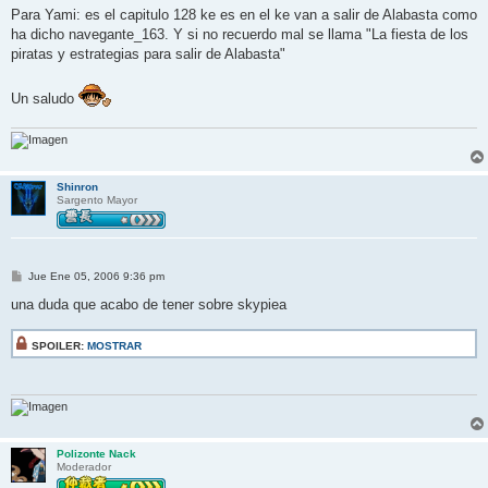
n
Para Yami: es el capitulo 128 ke es en el ke van a salir de Alabasta como
s
ha dicho navegante_163. Y si no recuerdo mal se llama "La fiesta de los
a
j
piratas y estrategias para salir de Alabasta"
e
Un saludo
Shinron
Sargento Mayor
M
Jue Ene 05, 2006 9:36 pm
e
n
una duda que acabo de tener sobre skypiea
s
a
j
SPOILER:
MOSTRAR
e
Polizonte Nack
Moderador