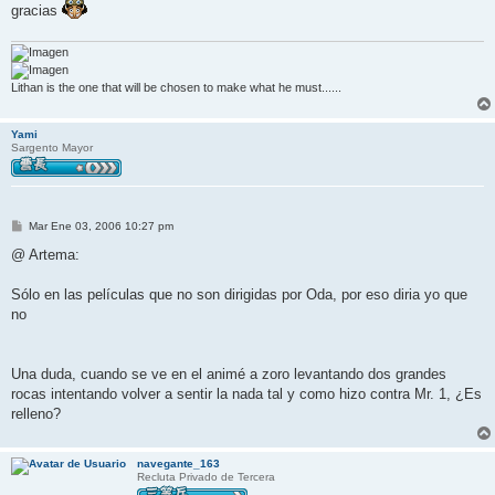
gracias
Lithan is the one that will be chosen to make what he must......
Yami
Sargento Mayor
M
Mar Ene 03, 2006 10:27 pm
e
n
@ Artema:
s
a
j
Sólo en las películas que no son dirigidas por Oda, por eso diria yo que
e
no
Una duda, cuando se ve en el animé a zoro levantando dos grandes
rocas intentando volver a sentir la nada tal y como hizo contra Mr. 1, ¿Es
relleno?
navegante_163
Recluta Privado de Tercera