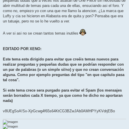
pequeñas dudas que a veces nos asaltan de One Piece sin necesidad de
a
j
abrir multitud de temas para cada una de ellas, ensuciando asi el foro. Y
e
como no, empiezo yo con una que me llamo la atencion. ¿La marca que
Luffy y cia se hicieron en Alabasta era de quita y pon? Pensaba que era
un tatuaje, pero no se lo he vuelto a ver.
A ver si asi no se crean tantos temas inutiles
EDITADO POR XENO:
Este tema esta dirigido para evitar que creéis temas nuevos para
realizar preguntas y pequeñas dudas que se podrían responder con
un par de palabras (o un simple si/no) y que no crean conversación
alguna. Como por ejemplo preguntas del tipo "en que capitulo pasa
tal cosa".
Si este tema crece sera purgado para evitar el Spam (los mensajes
serán borrados cada X tiempo, ya que como he dicho no aportaran
nada)
v8UEgSoA!Sx-XjrGcwg4f65s64KtCG3BZwJAb0AMHPYyKVdrjEBo