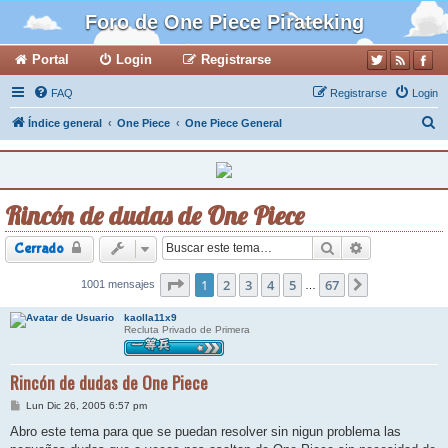
Foro de One Piece Pirateking
Portal
Login
Registrarse
FAQ
Registrarse
Login
B
Índice general
One Piece
One Piece General
u
s
c
Rincón de dudas de One Piece
a
r
Buscar
Búsqueda ava
Cerrado
Página
1
2
1
de
3
67
4
5
67
1001 mensajes
Siguiente
…
kaolla11x9
Recluta Privado de Primera
Rincón de dudas de One Piece
M
Lun Dic 26, 2005 6:57 pm
e
n
Abro este tema para que se puedan resolver sin nigun problema las
s