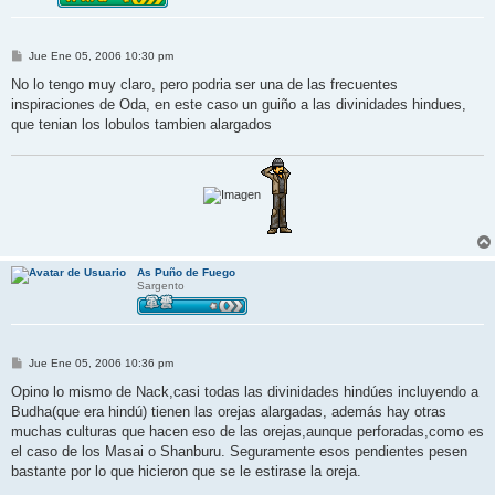
M
Jue Ene 05, 2006 10:30 pm
e
n
No lo tengo muy claro, pero podria ser una de las frecuentes
s
inspiraciones de Oda, en este caso un guiño a las divinidades hindues,
a
j
que tenian los lobulos tambien alargados
e
As Puño de Fuego
Sargento
M
Jue Ene 05, 2006 10:36 pm
e
n
Opino lo mismo de Nack,casi todas las divinidades hindúes incluyendo a
s
Budha(que era hindú) tienen las orejas alargadas, además hay otras
a
j
muchas culturas que hacen eso de las orejas,aunque perforadas,como es
e
el caso de los Masai o Shanburu. Seguramente esos pendientes pesen
bastante por lo que hicieron que se le estirase la oreja.