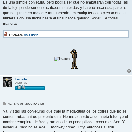
n
Es una simple conjetura, pero podria ser que no empataran con todas las
s
de la ley, puede ser que acabasen maleridos y barbablanca escapase, o
a
j
que no quisiesen matarse mutuamente, en cualquier caso pienso que si
e
hubiera sido una lucha hasta el final habria ganado Roger. De todas
maneras
SPOILER:
MOSTRAR
Leviatha
Aprendiz
M
Mar Ene 03, 2006 5:42 pm
e
n
Va, vistas las conjeturas que trajo la mega-duda de los cofres que no se
s
comen frutas ahí os presento otra. No me acuerdo ande había leído yo el
a
j
nombre completo de Ace y me quede un poco pillada, porque es Ace D'
e
nosequé, pero no es Ace D' monkey como Luffy, entonces si son