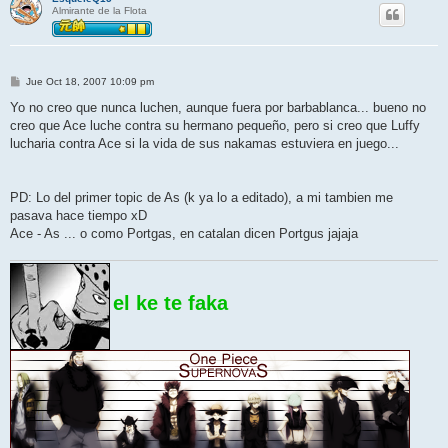
Almirante de la Flota
M
Jue Oct 18, 2007 10:09 pm
e
n
Yo no creo que nunca luchen, aunque fuera por barbablanca... bueno no
s
creo que Ace luche contra su hermano pequeño, pero si creo que Luffy
a
j
lucharia contra Ace si la vida de sus nakamas estuviera en juego...
e
PD: Lo del primer topic de As (k ya lo a editado), a mi tambien me
pasava hace tiempo xD
Ace - As ... o como Portgas, en catalan dicen Portgus jajaja
el ke te faka