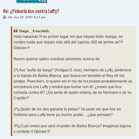
Re: ¿Pelearía Ace contra Luffy?
M
Vie Jun 15, 2007 8:17 pm
e
n
s
Diego__9 escribió:
a
j
Hola nakamas !!! en primer lugar, los que hayais leido manga, no
e
conteis nada que sepais más allá del capíulo 300 de anime ok??
Gracias !!
Bueno querria sabes vuestras opiniones acerca de:
1º) Ace "puño de fuego" (Portgas D. Ace), hermano de Luffy, pertenece
a la banda de Barba-Blanca, que busca ser también el Rey de los
piratas. Pues bien, si quiere ser el rey de los piratas probablemente se
encontrará con Luffy y tendrá que luchar con él. ¿creeis que Ace
lucharía contra él? ¿De perte de quién estaria, de su hermano o de su
Capitán?
2º)¿Quién de los dos ganaría la pelea? Se pudo ver que Ace es
fortísimo pero Luffy tiene ya mucho poder.... ¿que pensais?
3º)¿Cual creeis que será el poder de Barba Blanca? Imaginad alguno
y contado !! Opinad !!!