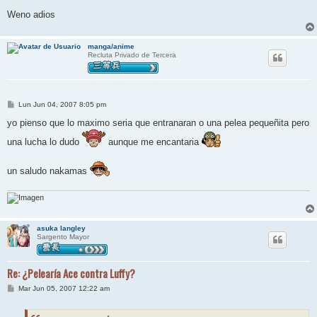
Weno adios
manga/anime
Recluta Privado de Tercera
M
Lun Jun 04, 2007 8:05 pm
e
n
yo pienso que lo maximo seria que entranaran o una pelea pequeñita pero
s
a
una lucha lo dudo
aunque me encantaria
j
e
un saludo nakamas
asuka langley
Sargento Mayor
Re: ¿Pelearía Ace contra Luffy?
M
Mar Jun 05, 2007 12:22 am
e
n
s