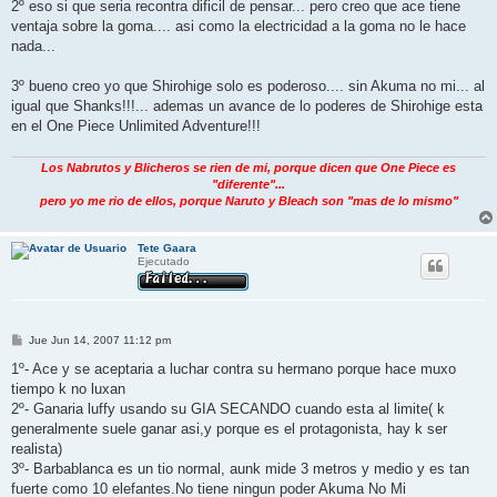
2º eso si que seria recontra dificil de pensar... pero creo que ace tiene
ventaja sobre la goma.... asi como la electricidad a la goma no le hace
nada...
3º bueno creo yo que Shirohige solo es poderoso.... sin Akuma no mi... al
igual que Shanks!!!... ademas un avance de lo poderes de Shirohige esta
en el One Piece Unlimited Adventure!!!
Los Nabrutos y Blicheros se rien de mi, porque dicen que One Piece es
"diferente"...
pero yo me rio de ellos, porque Naruto y Bleach son "mas de lo mismo"
Tete Gaara
Ejecutado
M
Jue Jun 14, 2007 11:12 pm
e
n
1º- Ace y se aceptaria a luchar contra su hermano porque hace muxo
s
tiempo k no luxan
a
j
2º- Ganaria luffy usando su GIA SECANDO cuando esta al limite( k
e
generalmente suele ganar asi,y porque es el protagonista, hay k ser
realista)
3º- Barbablanca es un tio normal, aunk mide 3 metros y medio y es tan
fuerte como 10 elefantes.No tiene ningun poder Akuma No Mi