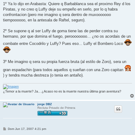
1º Ya lo dijo en Arabasta: Quiere q Barbablanca sea el proximo Rey d los
Piratas, y no creo q Luffy deje su empeño en serlo, por lo q habra
confrontacion (pero me imagino q sera dentro de muxooooooo
tiempoooooo, en la antesala de Raftel, seguro).
2º Se supone q al ser Luffy de goma tiene las de perder contra su
hermano, por que domina el fuego, peroooooooo... ¿no os acordais de un
combate entre Cocodrilo y Luffy? Pues eso... Luffy el Bombero Loco
3º Me imagino q sera su propia fuerza bruta (al estilo de Zoro), sera un
gran espadachin (para todos aquellos q sueñan con una Zoro capitan
) y tendra mucha destreza (o tenia en antaño).
¿Temor a la muerte? Ja... ¿Acaso no es la muerte nuestra última gran aventura?
jorge DBZ
Recluta Privado de Primera
M
Dom Jun 17, 2007 4:21 pm
e