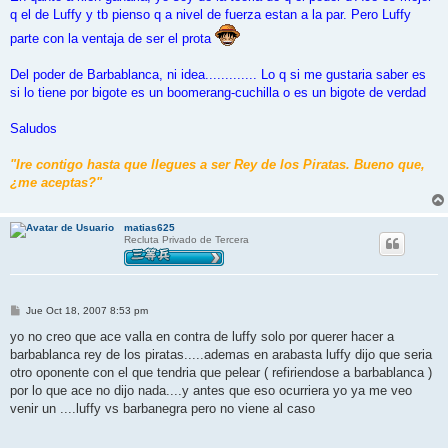
q el de Luffy y tb pienso q a nivel de fuerza estan a la par. Pero Luffy
parte con la ventaja de ser el prota
Del poder de Barbablanca, ni idea............. Lo q si me gustaria saber es
si lo tiene por bigote es un boomerang-cuchilla o es un bigote de verdad
Saludos
"Ire contigo hasta que llegues a ser Rey de los Piratas. Bueno que,
¿me aceptas?"
matias625
Recluta Privado de Tercera
M
Jue Oct 18, 2007 8:53 pm
e
n
yo no creo que ace valla en contra de luffy solo por querer hacer a
s
barbablanca rey de los piratas.....ademas en arabasta luffy dijo que seria
a
j
otro oponente con el que tendria que pelear ( refiriendose a barbablanca )
e
por lo que ace no dijo nada....y antes que eso ocurriera yo ya me veo
venir un ....luffy vs barbanegra pero no viene al caso