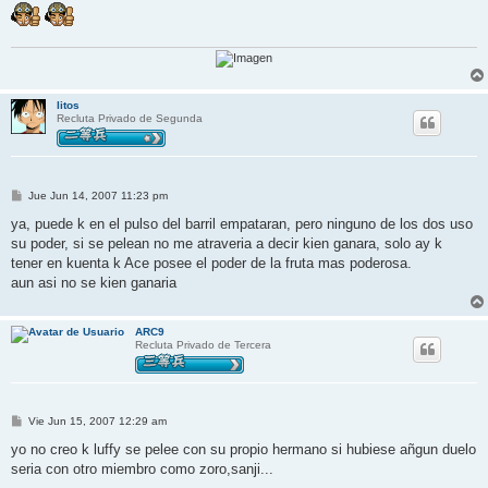
litos
Recluta Privado de Segunda
M
Jue Jun 14, 2007 11:23 pm
e
n
ya, puede k en el pulso del barril empataran, pero ninguno de los dos uso
s
su poder, si se pelean no me atraveria a decir kien ganara, solo ay k
a
j
tener en kuenta k Ace posee el poder de la fruta mas poderosa.
e
aun asi no se kien ganaria
ARC9
Recluta Privado de Tercera
M
Vie Jun 15, 2007 12:29 am
e
n
yo no creo k luffy se pelee con su propio hermano si hubiese añgun duelo
s
seria con otro miembro como zoro,sanji...
a
j