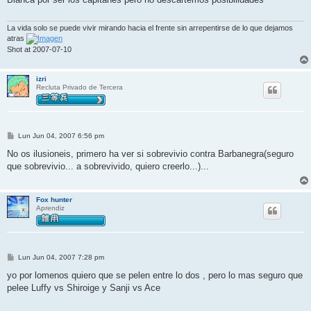
a
j
e
La vida solo se puede vivir mirando hacia el frente sin arrepentirse de lo que dejamos
atras
Shot at 2007-07-10
izri
Recluta Privado de Tercera
M
Lun Jun 04, 2007 6:56 pm
e
n
No os ilusioneis, primero ha ver si sobrevivio contra Barbanegra(seguro
s
que sobrevivio... a sobrevivido, quiero creerlo...)...
a
j
e
Fox hunter
Aprendiz
M
Lun Jun 04, 2007 7:28 pm
e
n
yo por lomenos quiero que se pelen entre lo dos , pero lo mas seguro que
s
pelee Luffy vs Shiroige y Sanji vs Ace
a
j
e