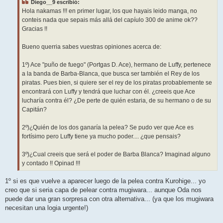
Diego__9 escribió:
a
j
Hola nakamas !!! en primer lugar, los que hayais leido manga, no
e
conteis nada que sepais más allá del capíulo 300 de anime ok??
Gracias !!
Bueno querria sabes vuestras opiniones acerca de:
1º) Ace "puño de fuego" (Portgas D. Ace), hermano de Luffy, pertenece
a la banda de Barba-Blanca, que busca ser también el Rey de los
piratas. Pues bien, si quiere ser el rey de los piratas probablemente se
encontrará con Luffy y tendrá que luchar con él. ¿creeis que Ace
lucharía contra él? ¿De perte de quién estaria, de su hermano o de su
Capitán?
2º)¿Quién de los dos ganaría la pelea? Se pudo ver que Ace es
fortísimo pero Luffy tiene ya mucho poder.... ¿que pensais?
3º)¿Cual creeis que será el poder de Barba Blanca? Imaginad alguno
y contado !! Opinad !!!
1º si es que vuelve a aparecer luego de la pelea contra Kurohige... yo
creo que si seria capa de pelear contra mugiwara... aunque Oda nos
puede dar una gran sorpresa con otra alternativa... (ya que los mugiwara
necesitan una logia urgente!)