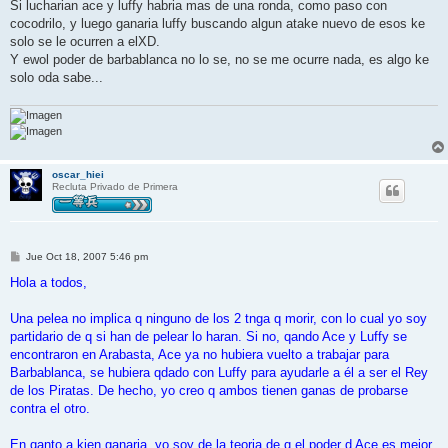
n
Si lucharian ace y luffy habria mas de una ronda, como paso con
s
cocodrilo, y luego ganaria luffy buscando algun atake nuevo de esos ke
a
j
solo se le ocurren a elXD.
e
Y ewol poder de barbablanca no lo se, no se me ocurre nada, es algo ke
solo oda sabe...
oscar_hiei
Recluta Privado de Primera
M
Jue Oct 18, 2007 5:46 pm
e
n
Hola a todos,
s
a
j
Una pelea no implica q ninguno de los 2 tnga q morir, con lo cual yo soy
e
partidario de q si han de pelear lo haran. Si no, qando Ace y Luffy se
encontraron en Arabasta, Ace ya no hubiera vuelto a trabajar para
Barbablanca, se hubiera qdado con Luffy para ayudarle a él a ser el Rey
de los Piratas. De hecho, yo creo q ambos tienen ganas de probarse
contra el otro.
En qanto a kien ganaria, yo soy de la teoria de q el poder d Ace es mejor