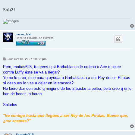
Salu2 !
oscar_hiei
Recluta Privado de Primera
M
Jue Oct 18, 2007 10:03 pm
e
n
Pero, matias625, tu crees q si Barbablanca le ordena a Ace q pelee
s
contra Luffy éste se va a negar?
a
j
Yo no lo creo, sino para q ayudar a Barbablanca a ser Rey de los Piratas
e
si despues lo vas a dejar en la stacada?
No kiero dcir con esto q ninguno de los 2 buske la pelea, pero creo q si lo
han de hacer, lo haran.
Saludos
"Ire contigo hasta que llegues a ser Rey de los Piratas. Bueno que,
¿me aceptas?"
EsqueleQ15