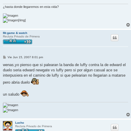
e
¿hasta donde llegaremos en esta vida?
[/img]
Mr.game & watch
Recluta Privado de Primera
M
Vie Jun 15, 2007 8:01 pm
e
n
wenas,yo pienso que si palearan la banda de luffy contra la de edward el
s
duelo seria edward newgate vs luffy pero si por algun casual ace se
a
j
interpusiera en el camino de luffy si que pelearian no llegarian a matarse
e
pero abria duelo
un saludo
Lucho
Recluta Privado de Primera