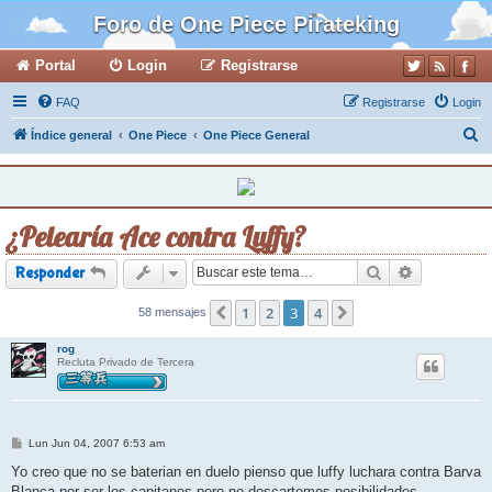
Foro de One Piece Pirateking
Portal
Login
Registrarse
FAQ
Registrarse
Login
B
Índice general
One Piece
One Piece General
u
s
c
¿Pelearía Ace contra Luffy?
a
r
Buscar
Búsqueda a
Responder
1
2
3
4
58 mensajes
Anterior
Siguiente
rog
Recluta Privado de Tercera
M
Lun Jun 04, 2007 6:53 am
e
n
Yo creo que no se baterian en duelo pienso que luffy luchara contra Barva
s
Blanca por ser los capitanes pero no descartemos posibilidades