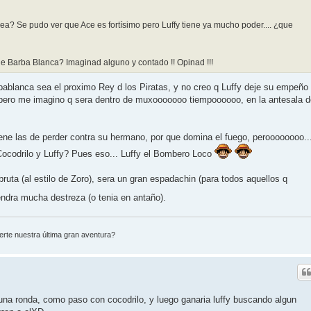
ea? Se pudo ver que Ace es fortísimo pero Luffy tiene ya mucho poder.... ¿que
de Barba Blanca? Imaginad alguno y contado !! Opinad !!!
rbablanca sea el proximo Rey d los Piratas, y no creo q Luffy deje su empeño
n (pero me imagino q sera dentro de muxooooooo tiempoooooo, en la antesala 
ene las de perder contra su hermano, por que domina el fuego, peroooooooo..
ocodrilo y Luffy? Pues eso... Luffy el Bombero Loco
ruta (al estilo de Zoro), sera un gran espadachin (para todos aquellos q
endra mucha destreza (o tenia en antaño).
erte nuestra última gran aventura?
 una ronda, como paso con cocodrilo, y luego ganaria luffy buscando algun