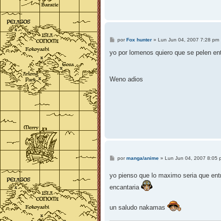
M
por
Fox hunter
»
Lun Jun 04, 2007 7:28 pm
e
n
yo por lomenos quiero que se pelen ent
s
a
j
e
Weno adios
M
por
manga/anime
»
Lun Jun 04, 2007 8:05 
e
n
yo pienso que lo maximo seria que ent
s
a
encantaria
j
e
un saludo nakamas