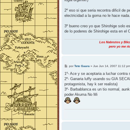
2º eso si que seria recontra dificil de 
electricidad a la goma no le hace nada.
3º bueno creo yo que Shirohige solo es
de lo poderes de Shirohige esta en el 
Los Nabrutos y Blich
pero yo me ri
M
por
Tete Gaara
»
Jue Jun 14, 2007 11:12 p
e
n
1º- Ace y se aceptaria a luchar contr
s
2º- Ganaria luffy usando su GIA SECAN
a
j
protagonista, hay k ser realista)
e
3º- Barbablanca es un tio normal, aun
poder Akuma No Mi