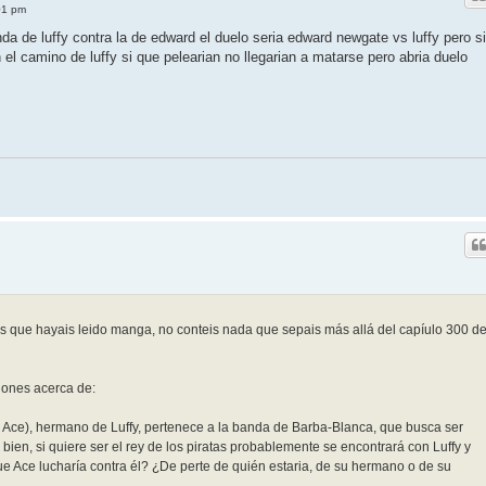
01 pm
da de luffy contra la de edward el duelo seria edward newgate vs luffy pero si
 el camino de luffy si que pelearian no llegarian a matarse pero abria duelo
los que hayais leido manga, no conteis nada que sepais más allá del capíulo 300 d
iones acerca de:
. Ace), hermano de Luffy, pertenece a la banda de Barba-Blanca, que busca ser
 bien, si quiere ser el rey de los piratas probablemente se encontrará con Luffy y
ue Ace lucharía contra él? ¿De perte de quién estaria, de su hermano o de su