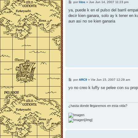
M
por
litos
»
Jue Jun 14, 2007 11:23 pm
e
n
ya, puede k en el pulso del barril empa
s
decir kien ganara, solo ay k tener en 
a
j
aun asi no se kien ganaria
e
M
por
ARC9
»
Vie Jun 15, 2007 12:29 am
e
n
yo no creo k luffy se pelee con su pro
s
a
j
e
¿hasta donde llegaremos en esta vida?
[/img]