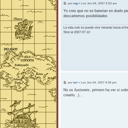
M
por
rog
»
Lun Jun 04, 2007 6:53 am
e
n
Yo creo que no se baterian en duelo pi
s
descartemos posibilidades
a
j
e
La vida solo se puede vivir mirando hacia el f
Shot at 2007-07-10
M
por
izri
»
Lun Jun 04, 2007 6:56 pm
e
n
No os ilusioneis, primero ha ver si sob
s
creerlo...)...
a
j
e