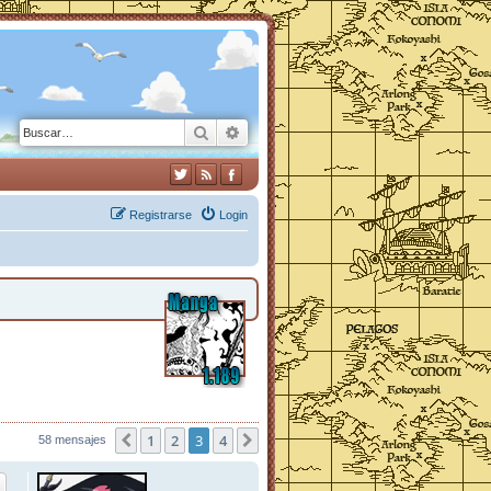
Buscar
Búsqueda avanzada
Registrarse
Login
1
2
3
4
58 mensajes
Anterior
Siguiente