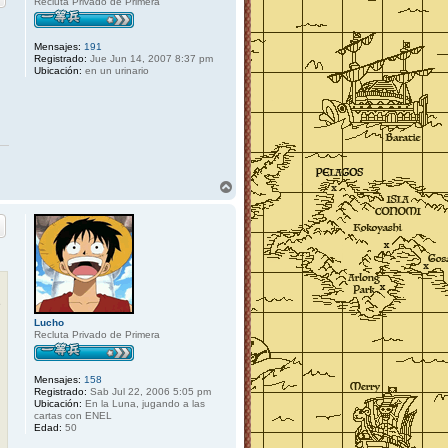
Recluta Privado de Primera
b
a
Mensajes:
191
Registrado:
Jue Jun 14, 2007 8:37 pm
Ubicación:
en un urinario
A
r
r
i
b
a
e
Lucho
Recluta Privado de Primera
Mensajes:
158
Registrado:
Sab Jul 22, 2006 5:05 pm
Ubicación:
En la Luna, jugando a las
cartas con ENEL
Edad:
50