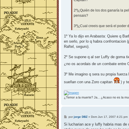
Capitán?
2º)¿Quién de los dos ganaría la pel
pensais?
3º)¿Cual creeis que será el poder 
1º Ya lo dijo en Arabasta: Quiere q Ba
en serlo, por lo q habra confrontacio
Raftel, seguro).
2º Se supone q al ser Luffy de goma ti
¿no os acordais de un combate entre C
3º Me imagino q sera su propia fuerza b
sueñan con una Zoro capitan
) y t
¿Temor a la muerte? Ja... ¿Acaso no es la mu
M
por
jorge DBZ
»
Dom Jun 17, 2007 4:21 pm
e
n
Si lucharian ace y luffy habria mas de
s