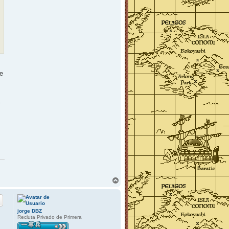
de
.
A
r
r
i
b
jorge DBZ
a
Recluta Privado de Primera