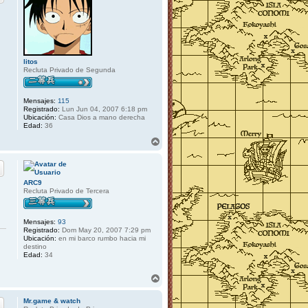
b
a
litos
Recluta Privado de Segunda
Mensajes:
115
Registrado:
Lun Jun 04, 2007 6:18 pm
Ubicación:
Casa Dios a mano derecha
Edad:
36
A
r
r
i
b
ARC9
a
Recluta Privado de Tercera
Mensajes:
93
Registrado:
Dom May 20, 2007 7:29 pm
Ubicación:
en mi barco rumbo hacia mi
destino
Edad:
34
A
r
r
Mr.game & watch
i