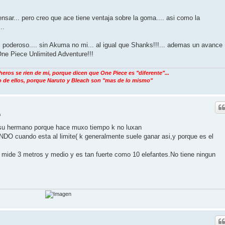
pensar... pero creo que ace tiene ventaja sobre la goma.... asi como la
..
 poderoso.... sin Akuma no mi... al igual que Shanks!!!... ademas un avance
One Piece Unlimited Adventure!!!
eros se rien de mi, porque dicen que One Piece es "diferente"...
o de ellos, porque Naruto y Bleach son "mas de lo mismo"
m
a su hermano porque hace muxo tiempo k no luxan
DO cuando esta al limite( k generalmente suele ganar asi,y porque es el
k mide 3 metros y medio y es tan fuerte como 10 elefantes.No tiene ningun