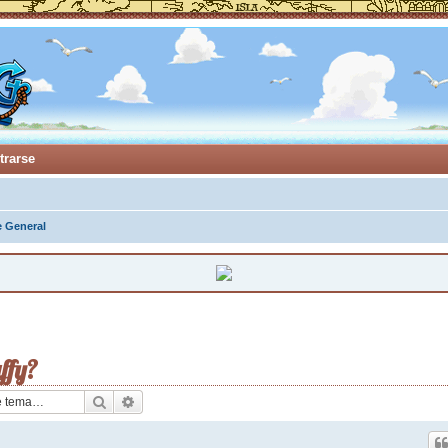
trarse
e General
ffy?
Buscar
Búsqueda avanzada