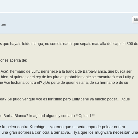
2 am
los que hayais leido manga, no conteis nada que sepais más allá del capíulo 300 d
iones acerca de:
. Ace), hermano de Luffy, pertenece a la banda de Barba-Blanca, que busca ser
 bien, si quiere ser el rey de los piratas probablemente se encontrará con Luffy y
ue Ace lucharía contra él? ¿De perte de quién estaria, de su hermano o de su
ea? Se pudo ver que Ace es fortísimo pero Luffy tiene ya mucho poder.... ¿que
de Barba Blanca? Imaginad alguno y contado !! Opinad !!!
 la pelea contra Kurohige... yo creo que si seria capa de pelear contra
una gran sorpresa con otra alternativa... (ya que los mugiwara necesitan una