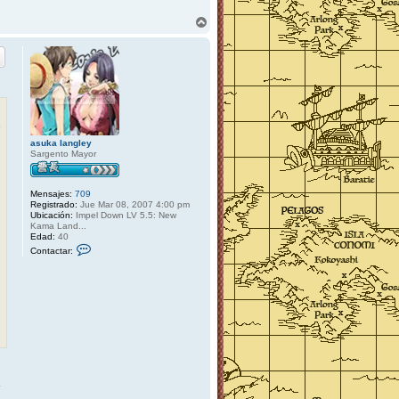
A
r
r
i
b
a
e
asuka langley
Sargento Mayor
Mensajes:
709
Registrado:
Jue Mar 08, 2007 4:00 pm
Ubicación:
Impel Down LV 5.5: New
Kama Land...
Edad:
40
C
Contactar:
o
n
t
a
c
t
a
r
a
s
u
k
a
l