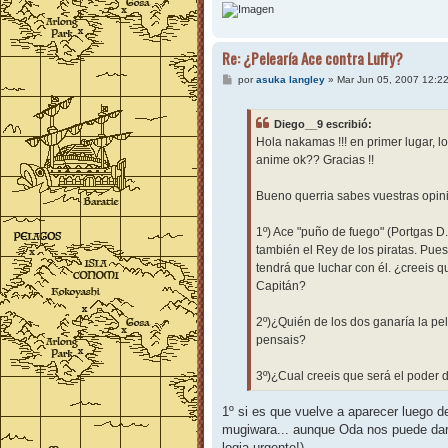
Re: ¿Pelearía Ace contra Luffy?
M
por
asuka langley
»
Mar Jun 05, 2007 12:2
e
n
s
Diego__9 escribió:
a
j
Hola nakamas !!! en primer lugar, 
e
anime ok?? Gracias !!
Bueno querria sabes vuestras opin
1º) Ace "puño de fuego" (Portgas D
también el Rey de los piratas. Pues
tendrá que luchar con él. ¿creeis q
Capitán?
2º)¿Quién de los dos ganaría la pel
pensais?
3º)¿Cual creeis que será el poder 
1º si es que vuelve a aparecer luego de
mugiwara... aunque Oda nos puede dar 
logia urgente!)