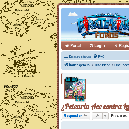
Portal
Login
Regis
Enlaces rápidos
FAQ
Índice general
One Piece
One Piec
¿Pelearía Ace contra Lu
Responder