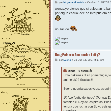
M
por
Mr.game & watch
»
Vie Jun 15, 2007 8:
e
n
wenas,yo pienso que si palearan la ban
s
por algun casual ace se interpusiera en
a
j
e
un saludo
Re: ¿Pelearía Ace contra Luffy?
M
por
Lucho
»
Vie Jun 15, 2007 8:17 pm
e
n
s
Diego__9 escribió:
a
j
Hola nakamas !!! en primer lugar, 
e
anime ok?? Gracias !!
Bueno querria sabes vuestras opin
1º) Ace "puño de fuego" (Portgas D
también el Rey de los piratas. Pues
tendrá que luchar con él. ¿creeis q