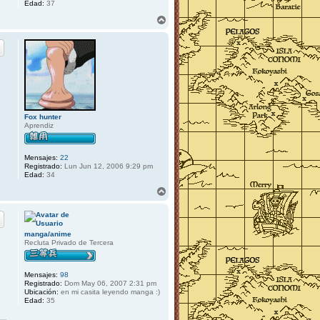
Edad:
37
A
r
r
i
b
a
Fox hunter
Aprendiz
Mensajes:
22
Registrado:
Lun Jun 12, 2006 9:29 pm
Edad:
34
A
r
r
i
b
manga/anime
a
Recluta Privado de Tercera
Mensajes:
98
Registrado:
Dom May 06, 2007 2:31 pm
Ubicación:
en mi casita leyendo manga :)
Edad:
35