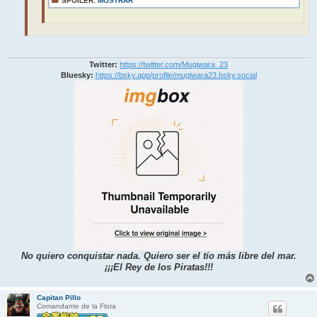
SPOILER:
MOSTRAR
Twitter:
https://twitter.com/Mugiwara_23
Bluesky:
https://bsky.app/profile/mugiwara23.bsky.social
No quiero conquistar nada. Quiero ser el tío más libre del mar.
¡¡¡El Rey de los Piratas!!!
Capitan Pillo
Comandante de la Flota