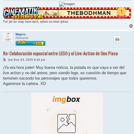
For þe lur may mon lach, when so mon lykez.
Migeru
Almirante
Re: Colaboración especial entre LEGO y el Live-Action de One Piece
M
Jue Ene 23, 2025 6:44 pm
e
n
¡Ya era hora joder! Muy buena noticia, la putada es que vaya a ser del
s
live action y no del anime, pero siendo lego, es cuestión de tiempo que
a
j
terminen sacando los personajes que todos queremos.
e
Agarrense la cartera. XD