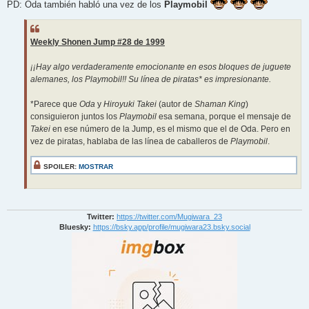
PD: Oda también habló una vez de los
Playmobil
Weekly Shonen Jump #28 de 1999
¡¡Hay algo verdaderamente emocionante en esos bloques de juguete
alemanes, los Playmobil!! Su línea de piratas* es impresionante.
*Parece que
Oda
y
Hiroyuki Takei
(autor de
Shaman King
)
consiguieron juntos los
Playmobil
esa semana, porque el mensaje de
Takei
en ese número de la Jump, es el mismo que el de Oda. Pero en
vez de piratas, hablaba de las línea de caballeros de
Playmobil
.
SPOILER:
MOSTRAR
Twitter:
https://twitter.com/Mugiwara_23
Bluesky:
https://bsky.app/profile/mugiwara23.bsky.social