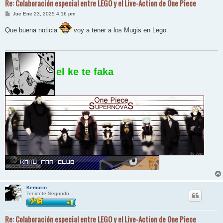
Re: Colaboración especial entre LEGO y el Live-Action de One Piece
M
Jue Ene 23, 2025 4:16 pm
e
n
Que buena noticia
voy a tener a los Mugis en Lego
s
a
j
e
el ke te faka
Kemurin
Teniente Segundo
Re: Colaboración especial entre LEGO y el Live-Action de One Piece