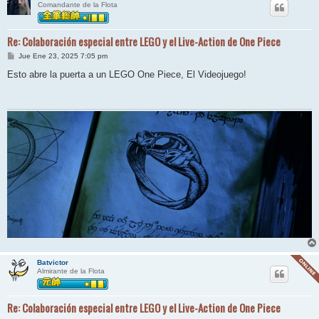
Comandante de la Flota
Re: Colaboración especial entre LEGO y el Live-Action de One Piece
M
Jue Ene 23, 2025 7:05 pm
e
n
Esto abre la puerta a un LEGO One Piece, El Videojuego!
s
a
j
e
Batvictor
Almirante de la Flota
Re: Colaboración especial entre LEGO y el Live-Action de One Piece