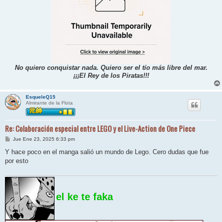
No quiero conquistar nada. Quiero ser el tío más libre del mar.
¡¡¡El Rey de los Piratas!!!
EsqueleQ15
Almirante de la Flota
Re: Colaboración especial entre LEGO y el Live-Action de One Piece
M
Jue Ene 23, 2025 6:33 pm
e
n
Y hace poco en el manga salió un mundo de Lego. Cero dudas que fue
s
por esto
a
j
e
el ke te faka