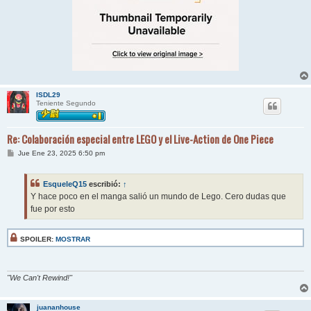
ISDL29
Teniente Segundo
Re: Colaboración especial entre LEGO y el Live-Action de One Piece
M
Jue Ene 23, 2025 6:50 pm
e
n
s
EsqueleQ15
escribió:
↑
a
j
Y hace poco en el manga salió un mundo de Lego. Cero dudas que
e
fue por esto
SPOILER:
MOSTRAR
"We Can't Rewind!"
juananhouse