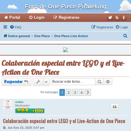
Foro de One Piece Pirateking
Portal
Login
Registrarse
FAQ
Registrarse
Login
B
Índice general
One Piece
One Piece Live Action
u
s
c
Colaboración especial entre LEGO y el Live-
a
Action de One Piece
r
Buscar
Búsqueda a
Responder
1
2
3
4
54 mensajes
Siguiente
redon
Moderador
Colaboración especial entre LEGO y el Live-Action de One Piece
M
Jue Ene 23, 2025 3:07 pm
e