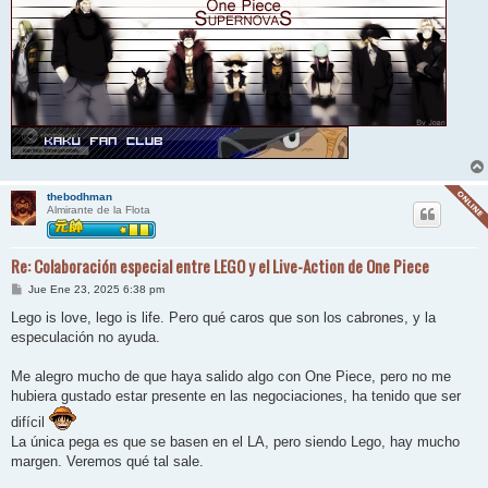
thebodhman
Almirante de la Flota
Re: Colaboración especial entre LEGO y el Live-Action de One Piece
M
Jue Ene 23, 2025 6:38 pm
e
n
Lego is love, lego is life. Pero qué caros que son los cabrones, y la
s
especulación no ayuda.
a
j
e
Me alegro mucho de que haya salido algo con One Piece, pero no me
hubiera gustado estar presente en las negociaciones, ha tenido que ser
difícil
La única pega es que se basen en el LA, pero siendo Lego, hay mucho
margen. Veremos qué tal sale.