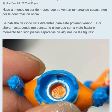
M
Jue Ene 23, 2025 4:33 pm
e
n
Hace al menos un par de meses que se venían rumoreando cosas; bien
s
por la confirmación oficial.
a
j
e
Se hablaba de cinco sets diferentes para este próximo verano... Por
ahora, hasta donde me consta, lo único que se ha visto hasta el
momento han sido piezas separadas de algunas de las figuras: