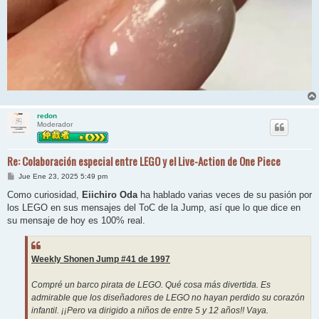
redon
Moderador
Re: Colaboración especial entre LEGO y el Live-Action de One Piece
M
Jue Ene 23, 2025 5:49 pm
e
n
Como curiosidad,
Eiichiro Oda
ha hablado varias veces de su pasión por
s
los LEGO en sus mensajes del ToC de la Jump, así que lo que dice en
a
j
su mensaje de hoy es 100% real.
e
Weekly Shonen Jump #41 de 1997
Compré un barco pirata de LEGO. Qué cosa más divertida. Es
admirable que los diseñadores de LEGO no hayan perdido su corazón
infantil. ¡¡Pero va dirigido a niños de entre 5 y 12 años!! Vaya.