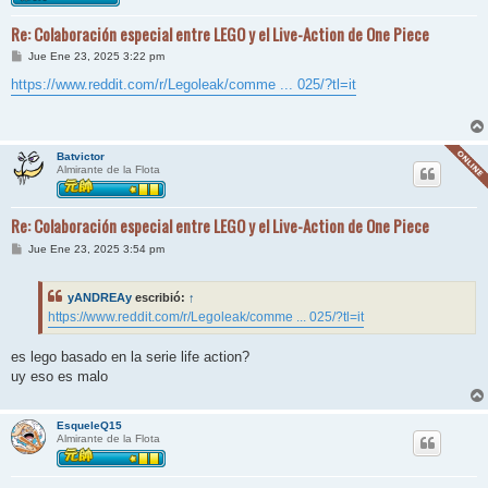
Re: Colaboración especial entre LEGO y el Live-Action de One Piece
M
Jue Ene 23, 2025 3:22 pm
e
n
https://www.reddit.com/r/Legoleak/comme ... 025/?tl=it
s
a
j
e
Batvictor
Almirante de la Flota
Re: Colaboración especial entre LEGO y el Live-Action de One Piece
M
Jue Ene 23, 2025 3:54 pm
e
n
s
yANDREAy
escribió:
↑
a
j
https://www.reddit.com/r/Legoleak/comme ... 025/?tl=it
e
es lego basado en la serie life action?
uy eso es malo
EsqueleQ15
Almirante de la Flota