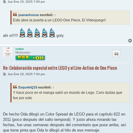
M
Jue Ene 23, 2025 7:09 pm
e
n
s
juananhouse
escribió:
↑
a
j
Esto abre la puerta a un LEGO One Piece, El Videojuego!
e
ahi si!!!!!
goty
redon
Moderador
Re: Colaboración especial entre LEGO y el Live-Action de One Piece
M
Jue Ene 23, 2025 7:54 pm
e
n
s
EsqueleQ15
escribió:
↑
a
j
Y hace poco en el manga salió un mundo de Lego. Cero dudas que
e
fue por esto
De hecho Oda dibujó un Color Spread de LEGO para el capítulo 622 en
2011 (poco después del salto temporal). Y justo ahora mirando las
fechas, fue unas semanas después del comentario que puse arriba, así
que tiene pinta que Oda lo dibujó al hilo de ese mensaje.