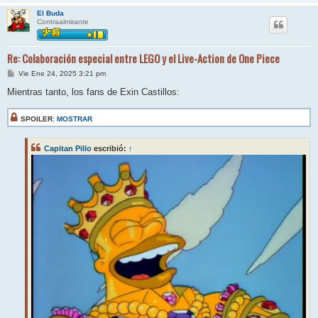
El Buda
Contraalmirante
Re: Colaboración especial entre LEGO y el Live-Action de One Piece
M
Vie Ene 24, 2025 3:21 pm
e
n
Mientras tanto, los fans de Exin Castillos:
s
a
j
SPOILER:
MOSTRAR
e
Capitan Pillo
escribió:
↑