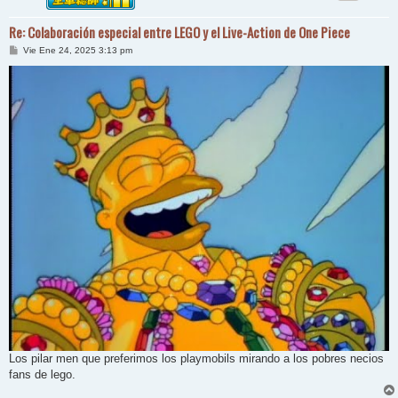
Re: Colaboración especial entre LEGO y el Live-Action de One Piece
M
Vie Ene 24, 2025 3:13 pm
e
n
s
a
j
e
Los pilar men que preferimos los playmobils mirando a los pobres necios
fans de lego.