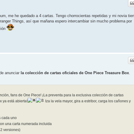
bum, me he quedado a 4 cartas. Tengo chorrocientas repetidas y mi novia tie
Stranger Things, así que mañana espero intercambiar sin mucho problema por
ción
de anunciar
la colección de cartas oficiales de One Piece Treasure Box
.
nción, fans de One Piece! ¡La preventa para la exclusiva colección de cartas
 ya está abierta!
Iza la vela mayor, gira a estribor, carga los cañones y
s cada uno
 con una carta numerada incluida
2 versiones)