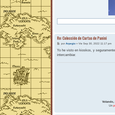
Re: Colección de Cartas de Panini
M
por
Arpegio
»
Vie Sep 30, 2022 11:17 pm
e
n
Yo he visto en kioskos, y seguramente 
s
intercambiar.
a
j
e
Volando,
Un
p