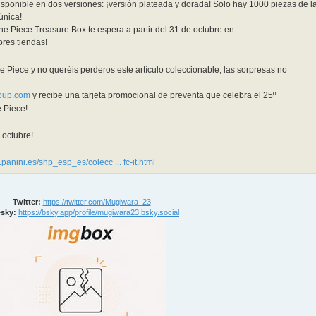
Disponible en dos versiones: ¡versión plateada y dorada! Solo hay 1000 piezas de l
única!
One Piece Treasure Box te espera a partir del 31 de octubre en
ores tiendas!
e Piece y no queréis perderos este artículo coleccionable, las sorpresas no
roup.com
y recibe una tarjeta promocional de preventa que celebra el 25º
 Piece!
 octubre!
.panini.es/shp_esp_es/colecc ... fc-it.html
Twitter:
https://twitter.com/Mugiwara_23
sky:
https://bsky.app/profile/mugiwara23.bsky.social