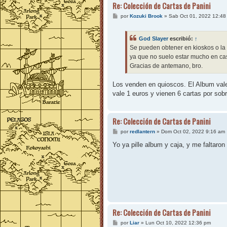
Re: Colección de Cartas de Panini
M
por
Kozuki Brook
»
Sab Oct 01, 2022 12:48
e
n
s
God Slayer
escribió:
↑
a
j
Se pueden obtener en kioskos o la 
e
ya que no suelo estar mucho en ca
Gracias de antemano, bro.
Los venden en quioscos. El Album vale
vale 1 euros y vienen 6 cartas por sob
Re: Colección de Cartas de Panini
M
por
redlantern
»
Dom Oct 02, 2022 9:16 am
e
n
Yo ya pille album y caja, y me faltaron
s
a
j
e
Re: Colección de Cartas de Panini
M
por
Liar
»
Lun Oct 10, 2022 12:36 pm