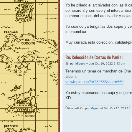
e
n
Yo he pillado el archivador con las 9 
s
compraré 2 y con eso y el intercambio
a
j
comprar el pack del archivador y cajas,
e
Yo cuando ya tenga las dos cajas y vea
intercambiar.
Muy currada esta colección, calidad-pr
Re: Colección de Cartas de Panini
M
por
Migeru
»
Lun Oct 10, 2022 2:43 pm
e
n
Tenemos un tema de merchan de One Pie
s
álbum:
a
j
viewtopic.php?t=28263&start=660
e
Yo estoy esperando una caja y seguram
XD
Última edición por
Migeru
el Sab Oct 15, 2022 1:4