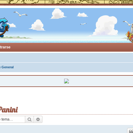
trarse
e General
Panini
Buscar
Búsqueda avanzada