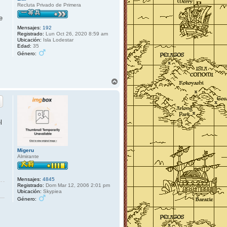
r
a
Recluta Privado de Primera
r
e
e
d
l
Mensajes:
192
a
Registrado:
Lun Oct 26, 2020 8:59 am
n
Ubicación:
Isla Lodestar
t
Edad:
35
e
Género:
r
n
A
r
r
i
b
a
l
Migeru
Almirante
Mensajes:
4845
Registrado:
Dom Mar 12, 2006 2:01 pm
Ubicación:
Skypiea
Género: