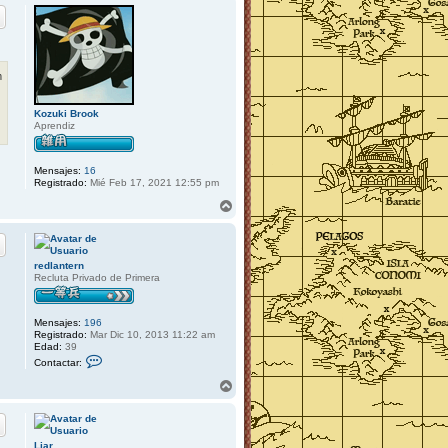
r
i
b
a
m
Kozuki Brook
Aprendiz
Mensajes:
16
Registrado:
Mié Feb 17, 2021 12:55 pm
A
r
r
i
b
redlantern
a
Recluta Privado de Primera
Mensajes:
196
Registrado:
Mar Dic 10, 2013 11:22 am
Edad:
39
C
Contactar:
o
n
A
t
r
a
r
c
i
t
b
a
Liar