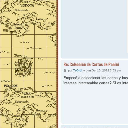
Re: Colección de Cartas de Panini
M
por
TzOrLl
»
Lun Oct 10, 2022 3:53 pm
e
n
Empecé a coleccionar las cartas y busc
s
interese intercambiar cartas? Si os in
a
j
e