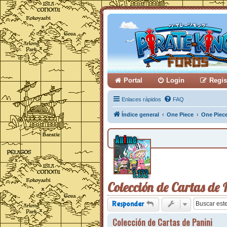
Portal
Login
Regis
Enlaces rápidos
FAQ
Índice general
One Piece
One Piec
Colección de Cartas de 
Responder
Colección de Cartas de Panini