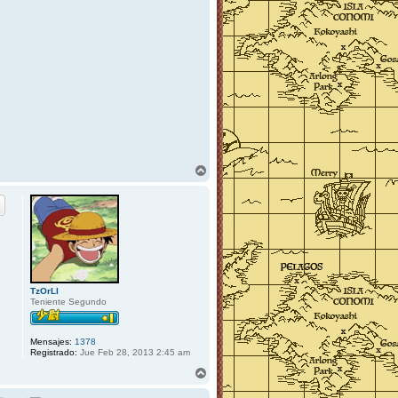
A
r
r
i
b
a
TzOrLl
Teniente Segundo
Mensajes:
1378
Registrado:
Jue Feb 28, 2013 2:45 am
A
r
r