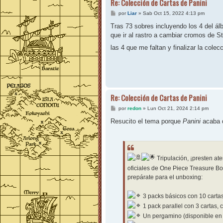
Re: Colección de Cartas de Panini
M
por
Liar
»
Sab Oct 15, 2022 4:13 pm
e
n
Tras 73 sobres incluyendo los 4 del ál
s
que ir al rastro a cambiar cromos de 
a
j
las 4 que me faltan y finalizar la colec
e
Re: Colección de Cartas de Panini
M
por
redon
»
Lun Oct 21, 2024 2:14 pm
e
n
Resucito el tema porque
Panini
acaba 
s
a
j
e
Tripulación, ¡presten ate
oficiales de One Piece Treasure Box
prepárate para el unboxing:
3 packs básicos con 10 carta
1 pack parallel con 3 cartas,
Un pergamino (disponible en 