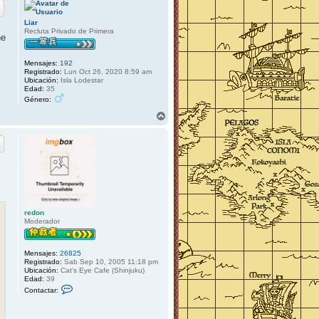
i
b
Liar
a
Recluta Privado de Primera
ne
Mensajes:
192
Registrado:
Lun Oct 26, 2020 8:59 am
Ubicación:
Isla Lodestar
Edad:
35
Género:
A
r
r
i
b
a
redon
Moderador
Mensajes:
26825
Registrado:
Sab Sep 10, 2005 11:18 pm
Ubicación:
Cat's Eye Cafe (Shinjuku)
Edad:
39
C
Contactar:
o
n
t