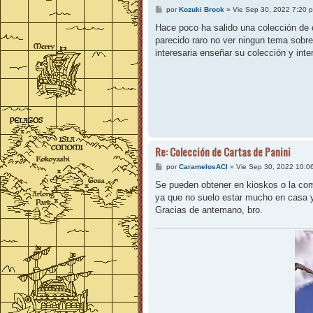
M
por
Kozuki Brook
»
Vie Sep 30, 2022 7:20 
e
n
Hace poco ha salido una colección de
s
parecido raro no ver ningun tema sobre 
a
j
interesaria enseñar su colección y inte
e
Re: Colección de Cartas de Panini
M
por
CaramelosACI
»
Vie Sep 30, 2022 10:0
e
n
Se pueden obtener en kioskos o la com
s
ya que no suelo estar mucho en casa y
a
j
Gracias de antemano, bro.
e