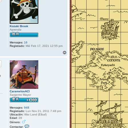
Kozuki Brook
Aprendiz
Mensajes:
16
Registrado:
Mié Feb 17, 2021 12:55 pm
A
r
r
i
b
a
o
CaramelosACI
Sargento Mayor
Mensajes:
948
Registrado:
Lun Nov 21, 2011 7:48 pm
Ubicación:
War Land (Elbaf)
Edad:
28
Género:
C
Contactar: